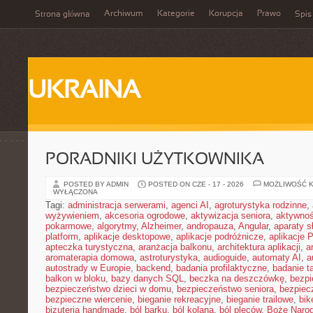
Archiwum
Kategorie
Korupcja
Prawo
Strona główna
Spis
UKRAINA
PORADNIKI UŻYTKOWNIKA
POSTED BY ADMIN
POSTED ON CZE - 17 - 2026
MOŻLIWOŚĆ 
WYŁĄCZONA
Tagi:
administracja serwerami
,
agenci AI
,
agroturystyka rodzinne
,
wyżywieniem
,
akcesoria ogrodowe
,
aktywizacja seniora
,
aktywnoś
pokarmowe
,
algorytmy
,
Alzheimer
,
andropauza
,
Angular
,
aparaty 
platform
,
aplikacje desktopowe
,
aplikacje podróżnicze
,
aplikacje
apteczka turystyczna
,
aranżacja balkonu
,
architektura aplikacji
,
a
aromaterapia domowa
,
astroturystyka
,
audioguide
,
automaty AI
,
a
autostrady w Europie
,
backend
,
badania profilaktyczne
,
badanie t
balkon w bloku
,
bazy danych SQL
,
beczka na deszczówkę
,
bezpi
bezpieczeństwo dzieci w domu
,
bezpieczeństwo seniora
,
bezpiec
bezpieczne wiercenie
,
bieganie rekreacyjne
,
bieganie trailowe
,
bik
bizuteria handmade
,
ból barku
,
ból kolana
,
ból pleców
,
Boże Naro