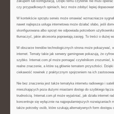
zakupem lub konfiguracją. Dzięki temu czytelnik nie musi opierać
czy przypadkowych opiniach, lecz może zdobyć lepiej dopasowan
W kontekście sprzętu serwis może omawiać wzmacniacze sygnału
nawet najlepsza usługa internetowa może działać słabo, jeśli dom
skonfigurowana albo sprzęt nie odpowiada potrzebom użytkownika
tłumaczyć, jakie akcesoria poprawiają zasięg. To treści o dużej wa
W obszarze trendów technologicznych strona może pokazywać, w
internet. Tematy takie jak serwery gamingowe pokazują, że cyfrow
szybko. Internat.com.pl może pomagać czytelnikom zrozumieć, k
realne znaczenie, a które są głównie tematem przyszłości. Dzięk
ciekawość nowinek z praktycznym spojrzeniem na ich zastosowa
Nie bez znaczenia jest także tematyka internetu radiowego i satel
mieszkających poza dużymi miastami dostęp do szybkiego łącz
trudnością. Internat.com.pl może wyjaśniać, jak działa internet ra
koncentruje się wyłącznie na najpopularniejszych rozwiązaniach m
także potrzeby osób, które szukają alternatywnych form dostępu d