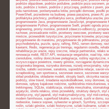
podróże objazdowe
,
podróże poślubne
,
podróże poza sezonem
,
p
solo
,
podróże z kotem
,
podróże z przyczepą
,
podróże z psem
,
po
pola namiotowe
,
porównywarka lotów
,
porządki domowe
,
posiłki p
PowerShell
,
pozwolenie na budowę
,
prawa pasażera
,
prawo AI
,
pr
profilaktyka próchnicy
,
profilaktyka serca
,
profilaktyka urazów
,
pr
programowanie Java
,
programowanie JavaScript
,
programowanie K
programowanie Python
,
programowanie Swift
,
projekt ogrodu pr
engineering
,
promy morskie
,
protokół zdawczo-odbiorczy
,
przepr
ruchowe
,
przesadzanie roślin
,
przetwory owocowe
,
przetwory war
mieście
,
przewodniki turystyczne
,
przycinanie krzewów
,
przyczep
przygotowanie do maratonu
,
przygotowanie do półmaratonu
,
przyp
psychodietetyka
,
puzzle
,
quizy
,
rafting
,
RAG
,
ramen domowy
,
rav
kawiarni
,
Redis
,
regeneracja po treningu
,
regulamin osiedla
,
rehabi
rehabilitacja po urazie
,
rejsy rzeczne
,
relacje partnerskie
,
relaks 
renowacja mebli
,
REST API
,
restauracje wegańskie
,
road trip
,
rol
cieniolubne
,
rośliny doniczkowe pielęgnacja
,
rośliny egzotyczne
,
r
oczyszczające powietrze
,
rowery górskie
,
rozciąganie dynamiczn
rozgrzewka biegowa
,
rozrywka domowa
,
rozwój emocjonalny
,
ruty
rzeźba
,
sałatki sezonowe
,
sanatoria
,
sąsiedzkie relacje
,
savoir-vi
scrapbooking
,
sen sportowca
,
sezonowe owoce
,
sezonowe warzy
skład produktów
,
składanie modeli
,
skrypty bash
,
skrzynka narzę
podróży
,
slow travel
,
śniadania wysokobiałkowe
,
sosy domowe
,
s
domowa
,
spływy kajakowe rodzinne
,
spółdzielnia mieszkaniowa
,
trekkingowy
,
SQLite
,
stabilizacja
,
stodoła mieszkalna
,
stomatolo
azjatycki
,
strefa relaksu
,
stres przewlekły
,
struktury danych
,
styl 
eklektyczny
,
styl japandi
,
styl maksymalistyczny
,
styl mid-centur
modern farmhouse
,
superfood lokalne
,
survival
,
sushi w domu
,
su
niebieskie
,
świece sojowe
,
sylwester w górach
,
Symfony
,
szczepi
roślin
,
szlaki górskie
,
szlaki historyczne
,
szlaki kulinarne
,
szlaki 