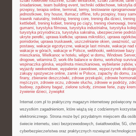
szlaki rowerowe rodzinne
,
szlaki winiarskie
,
szlaki zamków
,
tanie 
śniadaniowe
,
team building event
,
techniki oddechowe
,
tekstylia
przepisy
,
terapia online
,
terminal
,
termy
,
testowanie oprogramowan
jednostkowe
,
tiny house
,
tłumacz offline
,
tofu przepisy
,
trasy sa
trawnik naturalny
,
trekking
,
trening core
,
trening dla dzieci
,
trening
kettlebell
,
trening kobiet
,
trening po ciąży
,
trening równowagi
,
tren
gumami
,
turystyka filmowa
,
turystyka industrialna
,
turystyka kole
turystyka przyrodnicza
,
turystyka sakralna
,
ubezpieczenie podróż
ukryte perełki
,
uprawa kiełków
,
uprawa mikroliści
,
uprawa ogórków
pomidorów
,
uprawa truskawek
,
uszczelnianie okien
,
uważność
,
uz
postawy
,
wakacje egzotyczne
,
wakacje last minute
,
wakacje nad
wakacje w górach
,
wakacje w Polsce
,
webhooki
,
wektorowe bazy
mieszkania
,
Wielkanoc w hotelu
,
wilgoć w domu
,
Windows Server
drogowe
,
witamina D
,
work-life balance w domu
,
workshop surviva
wspinaczka górska
,
wspólnota mieszkaniowa
,
wybielanie zębów
,
wyjazdy weekendowe
,
wypalenie zawodowe
,
wypoczynek ekologi
zakupy spożywcze online
,
zamki w Polsce
,
zapachy do domu
,
za
firany
,
zbieranie deszczówki
,
zdrowe przekąski
,
zdrowie hormonal
mężczyzn
,
zdrowie oczu
,
zdrowie słuchu
,
zdrowie w podróży
,
zdr
budowy
,
zgubiony bagaż
,
zielone szkoły
,
zimowe ferie
,
zupy krem
żywienie dzieci
,
żywopłot
Internat.com.pl to praktyczny magazyn internetowy poświęcony 
wszystkim zagadnieniom, które wiążą się z codziennym korzysta
elektronicznego. Strona może być przydatnym miejscem dla osób,
świecie internetu, sieci bezprzewodowych, światłowodów, 5G, chm
cyberbezpieczeństwa oraz praktycznych rozwiązań technologiczny