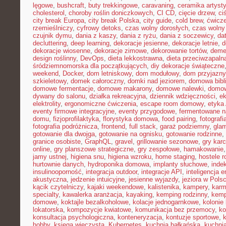
lęgowe
,
bushcraft
,
buty trekkingowe
,
caravaning
,
ceramika artyst
cholesterol
,
choroby roślin doniczkowych
,
CI CD
,
cięcie drzew
,
ci
city break Europa
,
city break Polska
,
city guide
,
cold brew
,
ćwicze
rzemieślniczy
,
cyfrowy detoks
,
czas wolny dorosłych
,
czas wolny 
czujnik dymu
,
dania z kaszy
,
dania z ryżu
,
dania z soczewicy
,
da
decluttering
,
deep learning
,
dekoracje jesienne
,
dekoracje letnie
,
d
dekoracje wiosenne
,
dekoracje zimowe
,
dekorowanie tortów
,
deme
design roślinny
,
DevOps
,
dieta lekkostrawna
,
dieta przeciwzapaln
śródziemnomorska dla początkujących
,
diy dekoracje świąteczne
weekend
,
Docker
,
dom letniskowy
,
dom modułowy
,
dom przyjazny
szkieletowy
,
domek całoroczny
,
domki nad jeziorem
,
domowa bibl
domowe fermentacje
,
domowe makarony
,
domowe nalewki
,
domow
dywany do salonu
,
działka rekreacyjna
,
dziennik wdzięczności
,
e
elektrolity
,
ergonomiczne ćwiczenia
,
escape room domowy
,
etyka 
eventy firmowe integracyjne
,
eventy przygodowe
,
fermentowane n
domu
,
fizjoprofilaktyka
,
florystyka domowa
,
food pairing
,
fotografi
fotografia podróżnicza
,
frontend
,
full stack
,
garaż podziemny
,
gla
gotowanie dla dwojga
,
gotowanie na ognisku
,
gotowanie rodzinne
,
granice osobiste
,
GraphQL
,
gravel
,
grillowanie sezonowe
,
gry kar
online
,
gry planszowe strategiczne
,
gry zespołowe
,
hamakowanie
jamy ustnej
,
higiena snu
,
higiena wzroku
,
home staging
,
hostele r
hurtownie danych
,
hydroponika domowa
,
implanty słuchowe
,
inde
insulinooporność
,
integracja outdoor
,
integracje API
,
inteligencja 
akustyczna
,
jedzenie intuicyjne
,
jesienne wyjazdy
,
jeziora w Pols
kącik czytelniczy
,
kajaki weekendowe
,
kalistenika
,
kampery
,
karm
specialty
,
kawalerka aranżacja
,
kayaking
,
kemping rodzinny
,
kemp
domowe
,
koktajle bezalkoholowe
,
kolacje jednogarnkowe
,
kolonie 
lokatorska
,
kompozycje kwiatowe
,
komunikacja bez przemocy
,
ko
konsultacja psychologiczna
,
konteneryzacja
,
kontuzje sportowe
,
hobby
,
księga wieczysta
,
Kubernetes
,
kuchnia bałkańska
,
kuchnia