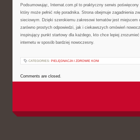
Podsumowując, Internat.com.pl to praktyczny serwis poświęcony i
który może pełnić rolę poradnika. Strona obejmuje zagadnienia z
sieciowym. Dzięki szerokiemu zakresowi tematów jest miejscem d
zarówno prostych odpowiedzi, jak i ciekawszych omówień nowoc
inspirujący punkt startowy dla każdego, kto chce lepiej zrozumieć
internetu w sposób bardziej nowoczesny.
CATEGORIES:
PIELĘGNACJA I ZDROWIE KONI
Comments are closed.