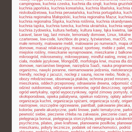
campingowa
,
kuchnia czeska
,
kuchnia dla singli
,
kuchnia gruzińs
kuchnia japońska
,
kuchnia koreańska
,
kuchnia libańska
,
kuchnia
niskobudżetowa
,
kuchnia peruwiańska
,
kuchnia portugalska
,
kuch
kuchnia regionalna Małopolski
,
kuchnia regionalna Mazur
,
kuchnia
kuchnia regionalna Śląska
,
kuchnia roślinna
,
kuchnia skandynaw
kuchnia tajska
,
kuchnia turecka
,
kuchnia ukraińska
,
kuchnia węgi
kuchnia żydowska
,
kultura herbaty
,
kultura kawy
,
łąka kwietna
,
la
Laravel
,
laser tag
,
last minute
,
lemoniady domowe
,
Linux
,
lokalne
czarterowe
,
low-code
,
lunchbox do pracy
,
łyżwiarstwo
,
macOS
,
m
małe remonty
,
malowanie mebli
,
malowanie po numerach
,
mapa of
domowe
,
masaż relaksacyjny
,
masaż sportowy
,
meble z palet
,
me
miejskie rośliny
,
mieszkanie wynajmowane
,
mieszkanie z balkon
mikroogród
,
mikroserwisy
,
mikrowyprawy
,
mindful eating
,
mniej z
ciała
,
modele językowe
,
MongoDB
,
morfologia krwi
,
muzea dla dzi
domowe
,
narciarstwo biegowe
,
narzędzia SaaS
,
nauka programow
organizmu
,
nawyki poranne
,
niemarnowanie jedzenia
,
nietoleranc
friendly
,
noclegi z jacuzzi
,
noclegi z sauną
,
nocne niebo
,
Node.js
,
obozy młodzieżowe
,
obserwacja ptaków
,
ochrona przed mrozem
,
mieszkania
,
oddech przeponowy
,
odnawianie drewna
,
odporność 
odzież outdoorowa
,
odżywianie seniorów
,
ogród deszczowy
,
ogród
ogród wertykalny
,
ogród wypoczynkowy
,
ogród zimowy pomysły
,
o
okołoporodowa
,
opieka paliatywna
,
opiekun rodzinny
,
opłaty admin
organizacja kuchni
,
organizacja spiżarni
,
organizacja szafy
,
origa
nastrojowe
,
oszczędne ogrzewanie
,
paintball
,
pakowanie plecaka
kolorów
,
panele akustyczne
,
parki linowe
,
parki tematyczne
,
parki
pewność siebie
,
pieczenie chleba na zakwasie
,
pieczenie ciast
,
p
pielęgnacja bonsai
,
pielęgnacja storczyków
,
pielęgnacja sukulent
psychiczna
,
pilates
,
piwo kraftowe
,
planowanie posiłków
,
planowa
mieszkaniu
,
pobyty lecznicze
,
podatek od nieruchomości
,
podróż
aktywne
,
podróże budżetowe
,
podróże edukacyjne
,
podróże kam