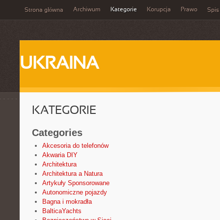
Archiwum
Kategorie
Korupcja
Prawo
Strona główna
Spis
UKRAINA
KATEGORIE
Categories
Akcesoria do telefonów
Akwaria DIY
Architektura
Architektura a Natura
Artykuły Sponsorowane
Autonomiczne pojazdy
Bagna i mokradła
BalticaYachts