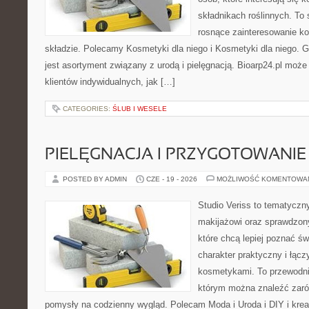
składnikach roślinnych. To 
rosnące zainteresowanie k
składzie. Polecamy Kosmetyki dla niego i Kosmetyki dla niego.
jest asortyment związany z urodą i pielęgnacją. Bioarp24.pl moż
klientów indywidualnych, jak […]
CATEGORIES:
ŚLUB I WESELE
PIELĘGNACJA I PRZYGOTOWANIE
POSTED BY ADMIN
CZE - 19 - 2026
MOŻLIWOŚĆ KOMENTOWA
Studio Veriss to tematyczn
makijażowi oraz sprawdzo
które chcą lepiej poznać św
charakter praktyczny i łąc
kosmetykami. To przewodni
którym można znaleźć zarów
pomysły na codzienny wygląd. Polecam Moda i Uroda i DIY i kre