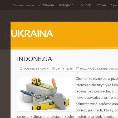
Archiwum
Kategorie
Korupcja
Prawo
Strona główna
Spis
UKRAINA
INDONEZJA
POSTED BY ADMIN
LIP - 6 - 2026
MOŻLIWOŚĆ KOMENTOWAN
Cherrish to różnorodna prze
interesują się turystyką i
regiony bez pośpiechu, z ci
nowe doświadczenia. To blo
zainteresować zarówno oso
podróż, jak i tych, którzy p
świecie, kulturach, atrakcjach, kuchni, historii oraz codzienności