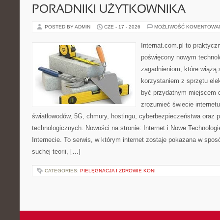
PORADNIKI UŻYTKOWNIKA
POSTED BY ADMIN
CZE - 17 - 2026
MOŻLIWOŚĆ KOMENTOWA
Internat.com.pl to praktyc
poświęcony nowym technol
zagadnieniom, które wiążą 
korzystaniem z sprzętu ele
być przydatnym miejscem dl
zrozumieć świecie internet
światłowodów, 5G, chmury, hostingu, cyberbezpieczeństwa oraz 
technologicznych. Nowości na stronie: Internet i Nowe Technologi
Internecie. To serwis, w którym internet zostaje pokazana w spos
suchej teorii, […]
CATEGORIES:
PIELĘGNACJA I ZDROWIE KONI