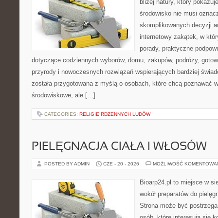
bliżej natury, który pokazu
środowisko nie musi oznac
skomplikowanych decyzji a
internetowy zakątek, w któ
porady, praktyczne podpowi
dotyczące codziennych wyborów, domu, zakupów, podróży, gotowan
przyrody i nowoczesnych rozwiązań wspierających bardziej świad
została przygotowana z myślą o osobach, które chcą poznawać 
środowiskowe, ale […]
CATEGORIES:
RELIGIE RDZENNYCH LUDÓW
PIELĘGNACJA CIAŁA I WŁOSÓW
POSTED BY ADMIN
CZE - 20 - 2026
MOŻLIWOŚĆ KOMENTOWA
Bioarp24.pl to miejsce w sie
wokół preparatów do pielęgna
Strona może być postrzegan
osób, które interesują się