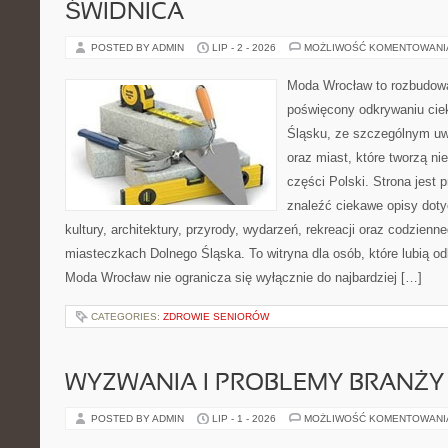
ŚWIDNICA
POSTED BY ADMIN
LIP - 2 - 2026
MOŻLIWOŚĆ KOMENTOWAN
Moda Wrocław to rozbudowa
poświęcony odkrywaniu ci
Śląsku, ze szczególnym uw
oraz miast, które tworzą n
części Polski. Strona jest
znaleźć ciekawe opisy dotyc
kultury, architektury, przyrody, wydarzeń, rekreacji oraz codzienn
miasteczkach Dolnego Śląska. To witryna dla osób, które lubią odk
Moda Wrocław nie ogranicza się wyłącznie do najbardziej […]
CATEGORIES:
ZDROWIE SENIORÓW
WYZWANIA I PROBLEMY BRANŻY
POSTED BY ADMIN
LIP - 1 - 2026
MOŻLIWOŚĆ KOMENTOWAN