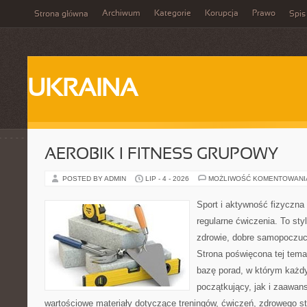
Archiwum
Kategorie
Korupcja
Prawo
Strona główna
Spis
UKRAINA
AEROBIK I FITNESS GRUPOWY
POSTED BY ADMIN
LIP - 4 - 2026
MOŻLIWOŚĆ KOMENTOWAN
Sport i aktywność fizyczna 
regularne ćwiczenia. To sty
zdrowie, dobre samopoczuci
Strona poświęcona tej tem
bazę porad, w którym każdy
początkujący, jak i zaawa
wartościowe materiały dotyczące treningów, ćwiczeń, zdrowego st