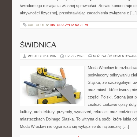
świadomego rozwijania własnej sprawności. Serwis koncentruje s
aktywności fizycznej, przedstawiając zagadnienia związane z […]
CATEGORIES:
HISTORIA ŻYCIA NA ZIEMI
ŚWIDNICA
POSTED BY ADMIN
LIP - 2 - 2026
MOŻLIWOŚĆ KOMENTOWAN
Moda Wrocław to rozbudowa
poświęcony odkrywaniu ci
Śląsku, ze szczególnym uw
oraz miast, które tworzą n
części Polski. Strona jest
znaleźć ciekawe opisy dotyc
kultury, architektury, przyrody, wydarzeń, rekreacji oraz codzienn
miasteczkach Dolnego Śląska. To witryna dla osób, które lubią odk
Moda Wrocław nie ogranicza się wyłącznie do najbardziej […]