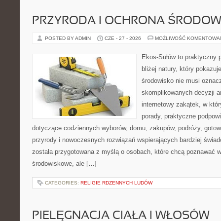
PRZYRODA I OCHRONA ŚRODOW
POSTED BY ADMIN
CZE - 27 - 2026
MOŻLIWOŚĆ KOMENTOWA
Ekos-Sułów to praktyczny p
bliżej natury, który pokazu
środowisko nie musi oznac
skomplikowanych decyzji a
internetowy zakątek, w któ
porady, praktyczne podpowi
dotyczące codziennych wyborów, domu, zakupów, podróży, gotowan
przyrody i nowoczesnych rozwiązań wspierających bardziej świad
została przygotowana z myślą o osobach, które chcą poznawać 
środowiskowe, ale […]
CATEGORIES:
RELIGIE RDZENNYCH LUDÓW
PIELĘGNACJA CIAŁA I WŁOSÓW