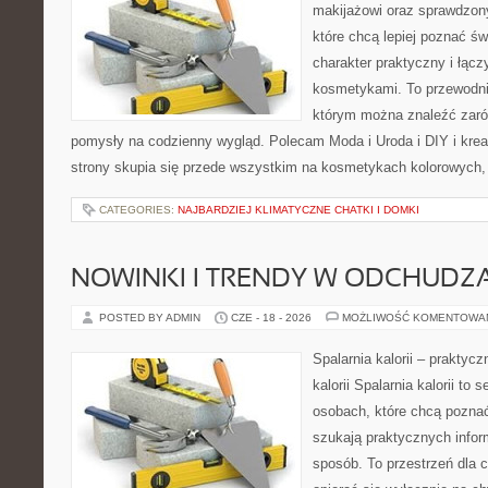
makijażowi oraz sprawdzo
które chcą lepiej poznać św
charakter praktyczny i łąc
kosmetykami. To przewodni
którym można znaleźć zarów
pomysły na codzienny wygląd. Polecam Moda i Uroda i DIY i kre
strony skupia się przede wszystkim na kosmetykach kolorowych, 
CATEGORIES:
NAJBARDZIEJ KLIMATYCZNE CHATKI I DOMKI
NOWINKI I TRENDY W ODCHUDZ
POSTED BY ADMIN
CZE - 18 - 2026
MOŻLIWOŚĆ KOMENTOWA
Spalarnia kalorii – praktyc
kalorii Spalarnia kalorii to
osobach, które chcą poznać
szukają praktycznych infor
sposób. To przestrzeń dla c