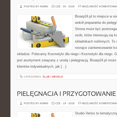
POSTED BY ADMIN
CZE - 20 - 2026
MOŻLIWOŚĆ KOMENTOWA
Bioarp24.pl to miejsce w sie
wokół preparatów do pielęgna
Strona może być postrzegan
osób, które interesują się
składnikach roślinnych. To 
rosnące zainteresowanie k
składzie. Polecamy Kosmetyki dla niego i Kosmetyki dla niego.
jest asortyment związany z urodą i pielęgnacją. Bioarp24.pl moż
klientów indywidualnych, jak […]
CATEGORIES:
ŚLUB I WESELE
PIELĘGNACJA I PRZYGOTOWANIE
POSTED BY ADMIN
CZE - 19 - 2026
MOŻLIWOŚĆ KOMENTOWA
Studio Veriss to tematyczn