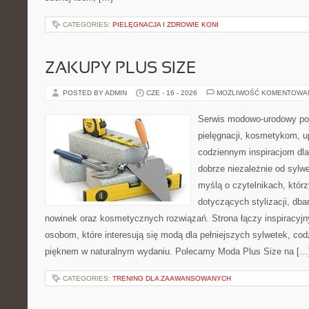
CATEGORIES:
PIELĘGNACJA I ZDROWIE KONI
ZAKUPY PLUS SIZE
POSTED BY ADMIN
CZE - 16 - 2026
MOŻLIWOŚĆ KOMENTOWA
Serwis modowo-urodowy poś
pielęgnacji, kosmetykom, u
codziennym inspiracjom dla
dobrze niezależnie od sylwe
myślą o czytelnikach, któr
dotyczących stylizacji, db
nowinek oraz kosmetycznych rozwiązań. Strona łączy inspiracyjn
osobom, które interesują się modą dla pełniejszych sylwetek, co
pięknem w naturalnym wydaniu. Polecamy Moda Plus Size na […
CATEGORIES:
TRENING DLA ZAAWANSOWANYCH