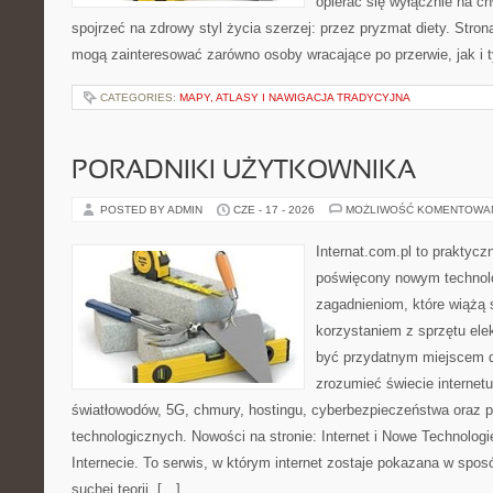
opierać się wyłącznie na c
spojrzeć na zdrowy styl życia szerzej: przez pryzmat diety. Stron
mogą zainteresować zarówno osoby wracające po przerwie, jak i t
CATEGORIES:
MAPY, ATLASY I NAWIGACJA TRADYCYJNA
PORADNIKI UŻYTKOWNIKA
POSTED BY ADMIN
CZE - 17 - 2026
MOŻLIWOŚĆ KOMENTOWA
Internat.com.pl to praktyc
poświęcony nowym technol
zagadnieniom, które wiążą 
korzystaniem z sprzętu ele
być przydatnym miejscem dl
zrozumieć świecie internet
światłowodów, 5G, chmury, hostingu, cyberbezpieczeństwa oraz 
technologicznych. Nowości na stronie: Internet i Nowe Technologi
Internecie. To serwis, w którym internet zostaje pokazana w spos
suchej teorii, […]