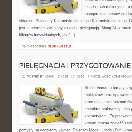
składnikach roślinnych. To 
rosnące zainteresowanie k
składzie. Polecamy Kosmetyki dla niego i Kosmetyki dla niego.
jest asortyment związany z urodą i pielęgnacją. Bioarp24.pl moż
klientów indywidualnych, jak […]
CATEGORIES:
ŚLUB I WESELE
PIELĘGNACJA I PRZYGOTOWANIE
POSTED BY ADMIN
CZE - 19 - 2026
MOŻLIWOŚĆ KOMENTOWA
Studio Veriss to tematyczn
makijażowi oraz sprawdzo
które chcą lepiej poznać św
charakter praktyczny i łąc
kosmetykami. To przewodni
którym można znaleźć zarów
pomysły na codzienny wygląd. Polecam Moda i Uroda i DIY i kre