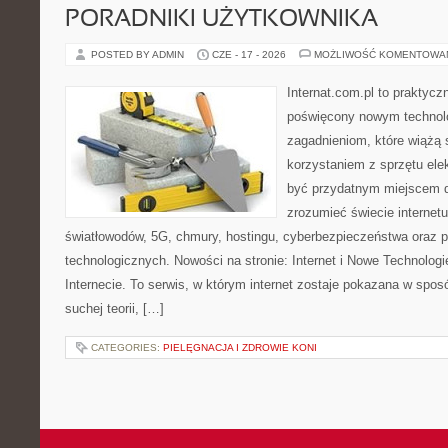
PORADNIKI UŻYTKOWNIKA
POSTED BY ADMIN
CZE - 17 - 2026
MOŻLIWOŚĆ KOMENTOWA
Internat.com.pl to praktyc
poświęcony nowym technol
zagadnieniom, które wiążą 
korzystaniem z sprzętu ele
być przydatnym miejscem dl
zrozumieć świecie internet
światłowodów, 5G, chmury, hostingu, cyberbezpieczeństwa oraz 
technologicznych. Nowości na stronie: Internet i Nowe Technologi
Internecie. To serwis, w którym internet zostaje pokazana w spos
suchej teorii, […]
CATEGORIES:
PIELĘGNACJA I ZDROWIE KONI