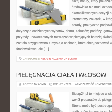
bliżej natury, który pokazu
środowisko nie musi oznac
skomplikowanych decyzji a
internetowy zakątek, w któ
porady, praktyczne podpowi
dotyczące codziennych wyborów, domu, zakupów, podróży, gotowan
przyrody i nowoczesnych rozwiązań wspierających bardziej świad
została przygotowana z myślą o osobach, które chcą poznawać 
środowiskowe, ale […]
CATEGORIES:
RELIGIE RDZENNYCH LUDÓW
PIELĘGNACJA CIAŁA I WŁOSÓW
POSTED BY ADMIN
CZE - 20 - 2026
MOŻLIWOŚĆ KOMENTOWA
Bioarp24.pl to miejsce w sie
wokół preparatów do pielęgna
Strona może być postrzegan
osób, które interesują się