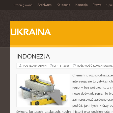
Archiwum
Kategorie
Korupcja
Prawo
Strona główna
Spis
UKRAINA
INDONEZJA
POSTED BY ADMIN
LIP - 6 - 2026
MOŻLIWOŚĆ KOMENTOWAN
Cherrish to różnorodna prze
interesują się turystyką i
regiony bez pośpiechu, z ci
nowe doświadczenia. To blo
zainteresować zarówno oso
podróż, jak i tych, którzy p
świecie, kulturach, atrakcjach, kuchni, historii oraz codzienności