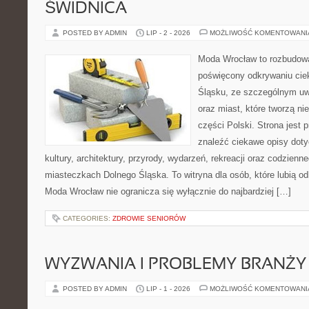
ŚWIDNICA
POSTED BY ADMIN
LIP - 2 - 2026
MOŻLIWOŚĆ KOMENTOWAN
Moda Wrocław to rozbudowa
poświęcony odkrywaniu ci
Śląsku, ze szczególnym uw
oraz miast, które tworzą n
części Polski. Strona jest
znaleźć ciekawe opisy dotyc
kultury, architektury, przyrody, wydarzeń, rekreacji oraz codzienn
miasteczkach Dolnego Śląska. To witryna dla osób, które lubią odk
Moda Wrocław nie ogranicza się wyłącznie do najbardziej […]
CATEGORIES:
ZDROWIE SENIORÓW
WYZWANIA I PROBLEMY BRANŻY
POSTED BY ADMIN
LIP - 1 - 2026
MOŻLIWOŚĆ KOMENTOWAN