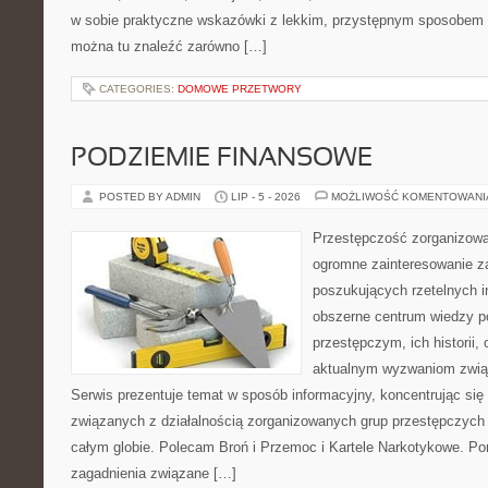
w sobie praktyczne wskazówki z lekkim, przystępnym sposobem 
można tu znaleźć zarówno […]
CATEGORIES:
DOMOWE PRZETWORY
PODZIEMIE FINANSOWE
POSTED BY ADMIN
LIP - 5 - 2026
MOŻLIWOŚĆ KOMENTOWAN
Przestępczość zorganizowan
ogromne zainteresowanie za
poszukujących rzetelnych i
obszerne centrum wiedzy 
przestępczym, ich historii, 
aktualnym wyzwaniom zwi
Serwis prezentuje temat w sposób informacyjny, koncentrując się
związanych z działalnością zorganizowanych grup przestępczych 
całym globie. Polecam Broń i Przemoc i Kartele Narkotykowe. Por
zagadnienia związane […]