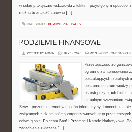
w sobie praktyczne wskazówki z lekkim, przystępnym sposobem 
można tu znaleźć zarówno […]
CATEGORIES:
DOMOWE PRZETWORY
PODZIEMIE FINANSOWE
POSTED BY ADMIN
LIP - 5 - 2026
MOŻLIWOŚĆ KOMENTOWAN
Przestępczość zorganizowan
ogromne zainteresowanie za
poszukujących rzetelnych i
obszerne centrum wiedzy 
przestępczym, ich historii, 
aktualnym wyzwaniom zwi
Serwis prezentuje temat w sposób informacyjny, koncentrując się
związanych z działalnością zorganizowanych grup przestępczych 
całym globie. Polecam Broń i Przemoc i Kartele Narkotykowe. Por
zagadnienia związane […]