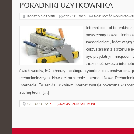
PORADNIKI UŻYTKOWNIKA
POSTED BY ADMIN
CZE - 17 - 2026
MOŻLIWOŚĆ KOMENTOWA
Internat.com.pl to praktyc
poświęcony nowym technol
zagadnieniom, które wiążą 
korzystaniem z sprzętu ele
być przydatnym miejscem dl
zrozumieć świecie internet
światłowodów, 5G, chmury, hostingu, cyberbezpieczeństwa oraz 
technologicznych. Nowości na stronie: Internet i Nowe Technologi
Internecie. To serwis, w którym internet zostaje pokazana w spos
suchej teorii, […]
CATEGORIES:
PIELĘGNACJA I ZDROWIE KONI