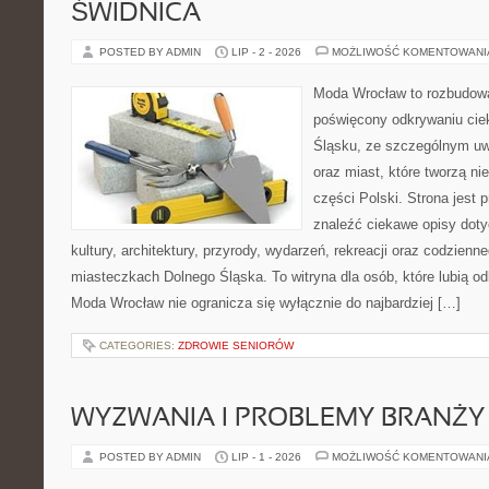
ŚWIDNICA
POSTED BY ADMIN
LIP - 2 - 2026
MOŻLIWOŚĆ KOMENTOWAN
Moda Wrocław to rozbudowa
poświęcony odkrywaniu ci
Śląsku, ze szczególnym uw
oraz miast, które tworzą n
części Polski. Strona jest
znaleźć ciekawe opisy dotyc
kultury, architektury, przyrody, wydarzeń, rekreacji oraz codzienn
miasteczkach Dolnego Śląska. To witryna dla osób, które lubią odk
Moda Wrocław nie ogranicza się wyłącznie do najbardziej […]
CATEGORIES:
ZDROWIE SENIORÓW
WYZWANIA I PROBLEMY BRANŻY
POSTED BY ADMIN
LIP - 1 - 2026
MOŻLIWOŚĆ KOMENTOWAN