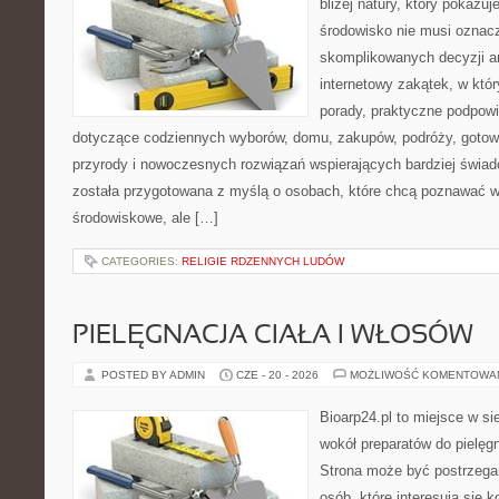
bliżej natury, który pokazu
środowisko nie musi oznac
skomplikowanych decyzji a
internetowy zakątek, w któ
porady, praktyczne podpowi
dotyczące codziennych wyborów, domu, zakupów, podróży, gotowan
przyrody i nowoczesnych rozwiązań wspierających bardziej świad
została przygotowana z myślą o osobach, które chcą poznawać 
środowiskowe, ale […]
CATEGORIES:
RELIGIE RDZENNYCH LUDÓW
PIELĘGNACJA CIAŁA I WŁOSÓW
POSTED BY ADMIN
CZE - 20 - 2026
MOŻLIWOŚĆ KOMENTOWA
Bioarp24.pl to miejsce w sie
wokół preparatów do pielęgna
Strona może być postrzegan
osób, które interesują się