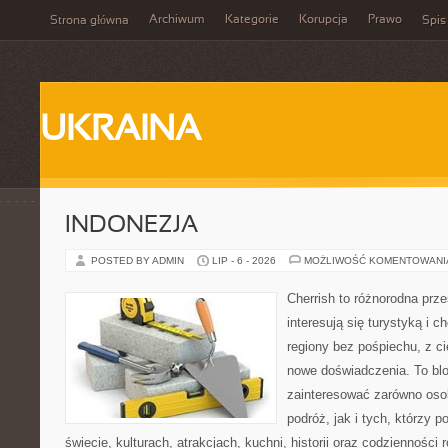
Archiwum
Kategorie
Korupcja
Prawo
Strona główna
Spis
UKRAINA
INDONEZJA
POSTED BY ADMIN
LIP - 6 - 2026
MOŻLIWOŚĆ KOMENTOWAN
Cherrish to różnorodna prze
interesują się turystyką i
regiony bez pośpiechu, z ci
nowe doświadczenia. To blo
zainteresować zarówno oso
podróż, jak i tych, którzy p
świecie, kulturach, atrakcjach, kuchni, historii oraz codzienności