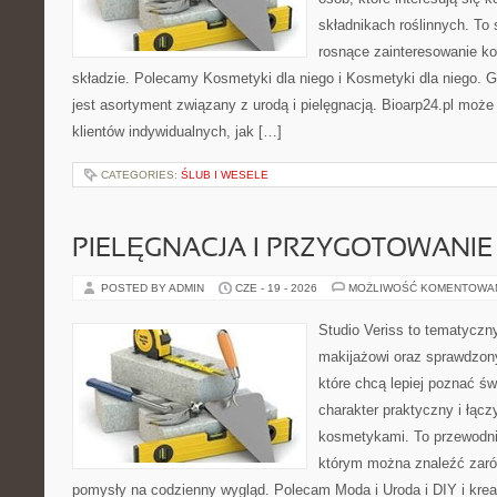
składnikach roślinnych. To 
rosnące zainteresowanie k
składzie. Polecamy Kosmetyki dla niego i Kosmetyki dla niego.
jest asortyment związany z urodą i pielęgnacją. Bioarp24.pl moż
klientów indywidualnych, jak […]
CATEGORIES:
ŚLUB I WESELE
PIELĘGNACJA I PRZYGOTOWANIE
POSTED BY ADMIN
CZE - 19 - 2026
MOŻLIWOŚĆ KOMENTOWA
Studio Veriss to tematyczn
makijażowi oraz sprawdzo
które chcą lepiej poznać św
charakter praktyczny i łąc
kosmetykami. To przewodni
którym można znaleźć zarów
pomysły na codzienny wygląd. Polecam Moda i Uroda i DIY i kre