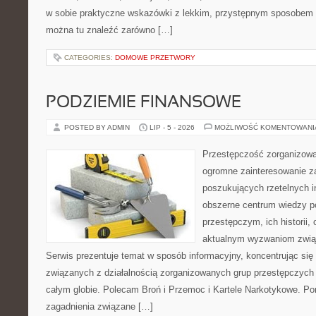
w sobie praktyczne wskazówki z lekkim, przystępnym sposobem 
można tu znaleźć zarówno […]
CATEGORIES:
DOMOWE PRZETWORY
PODZIEMIE FINANSOWE
POSTED BY ADMIN
LIP - 5 - 2026
MOŻLIWOŚĆ KOMENTOWAN
Przestępczość zorganizowan
ogromne zainteresowanie za
poszukujących rzetelnych i
obszerne centrum wiedzy 
przestępczym, ich historii, 
aktualnym wyzwaniom zwi
Serwis prezentuje temat w sposób informacyjny, koncentrując się
związanych z działalnością zorganizowanych grup przestępczych 
całym globie. Polecam Broń i Przemoc i Kartele Narkotykowe. Por
zagadnienia związane […]