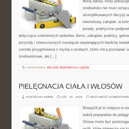
bliżej natury, który pokazu
środowisko nie musi oznac
skomplikowanych decyzji a
internetowy zakątek, w któ
porady, praktyczne podpowi
dotyczące codziennych wyborów, domu, zakupów, podróży, gotowan
przyrody i nowoczesnych rozwiązań wspierających bardziej świad
została przygotowana z myślą o osobach, które chcą poznawać 
środowiskowe, ale […]
CATEGORIES:
RELIGIE RDZENNYCH LUDÓW
PIELĘGNACJA CIAŁA I WŁOSÓW
POSTED BY ADMIN
CZE - 20 - 2026
MOŻLIWOŚĆ KOMENTOWA
Bioarp24.pl to miejsce w sie
wokół preparatów do pielęgna
Strona może być postrzegan
osób, które interesują się