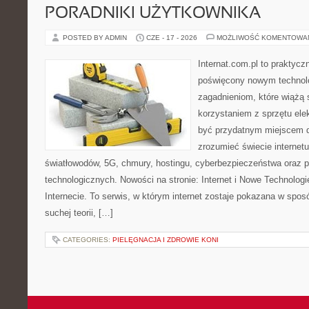
PORADNIKI UŻYTKOWNIKA
POSTED BY ADMIN
CZE - 17 - 2026
MOŻLIWOŚĆ KOMENTOWA
Internat.com.pl to praktyc
poświęcony nowym technol
zagadnieniom, które wiążą 
korzystaniem z sprzętu ele
być przydatnym miejscem dl
zrozumieć świecie internet
światłowodów, 5G, chmury, hostingu, cyberbezpieczeństwa oraz 
technologicznych. Nowości na stronie: Internet i Nowe Technologi
Internecie. To serwis, w którym internet zostaje pokazana w spos
suchej teorii, […]
CATEGORIES:
PIELĘGNACJA I ZDROWIE KONI