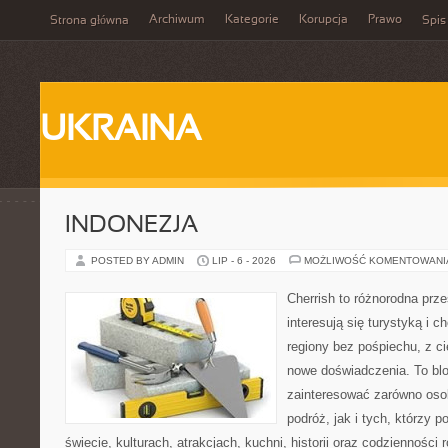
Archiwum
Kategorie
Korupcja
Prawo
Strona główna
Spis
UKRAINA
INDONEZJA
POSTED BY ADMIN
LIP - 6 - 2026
MOŻLIWOŚĆ KOMENTOWAN
Cherrish to różnorodna prze
interesują się turystyką i
regiony bez pośpiechu, z ci
nowe doświadczenia. To blo
zainteresować zarówno oso
podróż, jak i tych, którzy p
świecie, kulturach, atrakcjach, kuchni, historii oraz codzienności