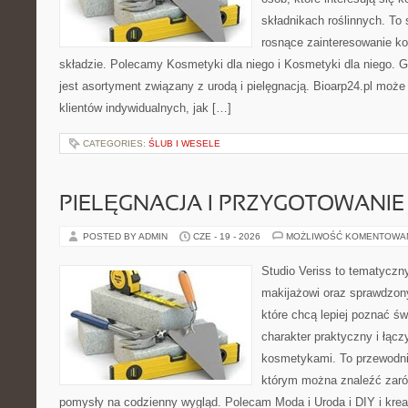
składnikach roślinnych. To 
rosnące zainteresowanie k
składzie. Polecamy Kosmetyki dla niego i Kosmetyki dla niego.
jest asortyment związany z urodą i pielęgnacją. Bioarp24.pl moż
klientów indywidualnych, jak […]
CATEGORIES:
ŚLUB I WESELE
PIELĘGNACJA I PRZYGOTOWANIE
POSTED BY ADMIN
CZE - 19 - 2026
MOŻLIWOŚĆ KOMENTOWA
Studio Veriss to tematyczn
makijażowi oraz sprawdzo
które chcą lepiej poznać św
charakter praktyczny i łąc
kosmetykami. To przewodni
którym można znaleźć zarów
pomysły na codzienny wygląd. Polecam Moda i Uroda i DIY i kre