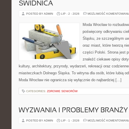
ŚWIDNICA
POSTED BY ADMIN
LIP - 2 - 2026
MOŻLIWOŚĆ KOMENTOWAN
Moda Wrocław to rozbudowa
poświęcony odkrywaniu ci
Śląsku, ze szczególnym uw
oraz miast, które tworzą n
części Polski. Strona jest
znaleźć ciekawe opisy dotyc
kultury, architektury, przyrody, wydarzeń, rekreacji oraz codzienn
miasteczkach Dolnego Śląska. To witryna dla osób, które lubią odk
Moda Wrocław nie ogranicza się wyłącznie do najbardziej […]
CATEGORIES:
ZDROWIE SENIORÓW
WYZWANIA I PROBLEMY BRANŻY
POSTED BY ADMIN
LIP - 1 - 2026
MOŻLIWOŚĆ KOMENTOWAN