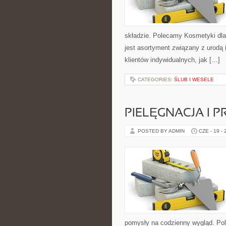
składzie. Polecamy Kosmetyki dla
jest asortyment związany z urodą 
klientów indywidualnych, jak […]
CATEGORIES:
ŚLUB I WESELE
PIELĘGNACJA I 
POSTED BY ADMIN
CZE - 19 -
pomysły na codzienny wygląd. Pol