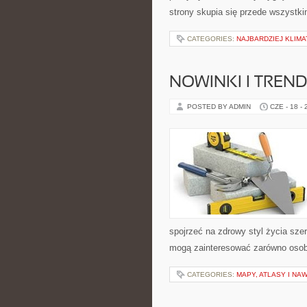
strony skupia się przede wszystki
CATEGORIES:
NAJBARDZIEJ KLIMA
NOWINKI I TREN
POSTED BY ADMIN
CZE - 18 -
spojrzeć na zdrowy styl życia szer
mogą zainteresować zarówno osoby 
CATEGORIES:
MAPY, ATLASY I NA