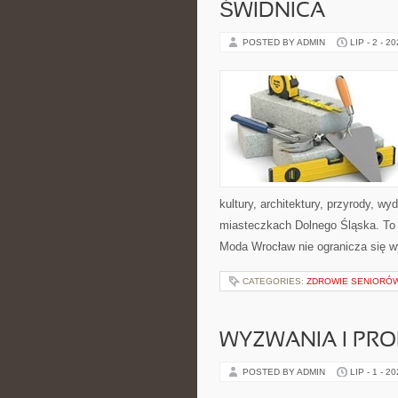
ŚWIDNICA
POSTED BY ADMIN
LIP - 2 - 2
kultury, architektury, przyrody, w
miasteczkach Dolnego Śląska. To wi
Moda Wrocław nie ogranicza się wy
CATEGORIES:
ZDROWIE SENIORÓ
WYZWANIA I PR
POSTED BY ADMIN
LIP - 1 - 2