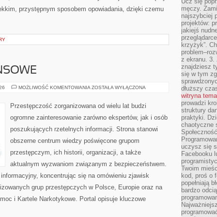
Ucz się popr
męczy. Zamia
lekkim, przystępnym sposobem opowiadania, dzięki czemu
najszybciej 
projektów: p
jakiejś nudn
przeglądarce,
RY
krzyżyk”. Ch
problem–rozw
z ekranu. 3.
znajdziesz t
ANSOWE
się w tym zg
sprawdzonych
PODZIEMIE
026
MOŻLIWOŚĆ KOMENTOWANIA
ZOSTAŁA WYŁĄCZONA
dłuższy cza
FINANSOWE
witryna tem
prowadzi kro
Przestępczość zorganizowana od wielu lat budzi
struktury da
ogromne zainteresowanie zarówno ekspertów, jak i osób
praktyki. Dz
chaotyczne s
poszukujących rzetelnych informacji. Strona stanowi
Społeczność 
Programowani
obszerne centrum wiedzy poświęcone grupom
uczysz się 
przestępczym, ich historii, organizacji, a także
Facebooku lu
programistyc
aktualnym wyzwaniom związanym z bezpieczeństwem.
Twoim mieści
informacyjny, koncentrując się na omówieniu zjawisk
kod, proś o 
popełniają b
nizowanych grup przestępczych w Polsce, Europie oraz na
bardzo odcią
programowani
moc i Kartele Narkotykowe. Portal opisuje kluczowe
Najważniejsz
programować 