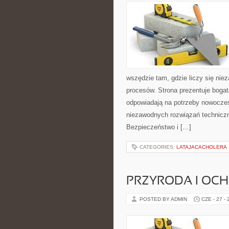
wszędzie tam, gdzie liczy się ni
procesów. Strona prezentuje bogatą
odpowiadają na potrzeby nowoczes
niezawodnych rozwiązań technicz
Bezpieczeństwo i […]
CATEGORIES:
LATAJACACHOLERA
PRZYRODA I OC
POSTED BY ADMIN
CZE - 27 -