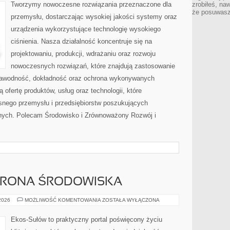
BRANŻY
Tworzymy nowoczesne rozwiązania przeznaczone dla
zrobiłeś, na
że posuwasz 
przemysłu, dostarczając wysokiej jakości systemy oraz
urządzenia wykorzystujące technologię wysokiego
ciśnienia. Nasza działalność koncentruje się na
projektowaniu, produkcji, wdrażaniu oraz rozwoju
nowoczesnych rozwiązań, które znajdują zastosowanie
ezawodność, dokładność oraz ochrona wykonywanych
 ofertę produktów, usług oraz technologii, które
nego przemysłu i przedsiębiorstw poszukujących
nych. Polecam Środowisko i Zrównoważony Rozwój i
HRONA ŚRODOWISKA
PRZYRODA
 2026
MOŻLIWOŚĆ KOMENTOWANIA
ZOSTAŁA WYŁĄCZONA
I
OCHRONA
ŚRODOWISKA
Ekos-Sułów to praktyczny portal poświęcony życiu