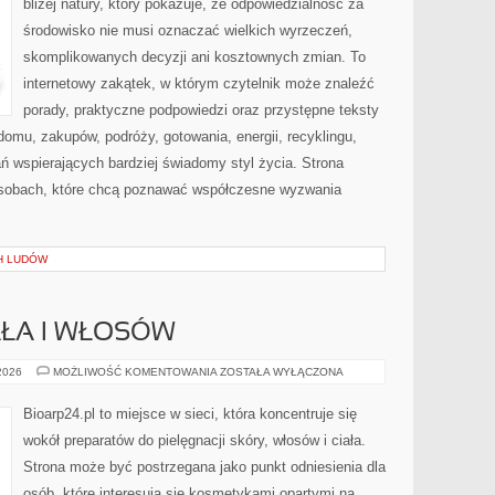
bliżej natury, który pokazuje, że odpowiedzialność za
środowisko nie musi oznaczać wielkich wyrzeczeń,
skomplikowanych decyzji ani kosztownych zmian. To
internetowy zakątek, w którym czytelnik może znaleźć
porady, praktyczne podpowiedzi oraz przystępne teksty
omu, zakupów, podróży, gotowania, energii, recyklingu,
ń wspierających bardziej świadomy styl życia. Strona
osobach, które chcą poznawać współczesne wyzwania
H LUDÓW
AŁA I WŁOSÓW
PIELĘGNACJA
 2026
MOŻLIWOŚĆ KOMENTOWANIA
ZOSTAŁA WYŁĄCZONA
CIAŁA
I
WŁOSÓW
Bioarp24.pl to miejsce w sieci, która koncentruje się
wokół preparatów do pielęgnacji skóry, włosów i ciała.
Strona może być postrzegana jako punkt odniesienia dla
osób, które interesują się kosmetykami opartymi na