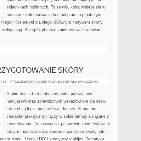
składnikach roślinnych. To serwis, która wpisuje się w
rosnące zainteresowanie kosmetykami o prostszym
 niego i Kosmetyki dla niego. Głównym motywem strony
i pielęgnacją. Bioarp24.pl może zainteresować zarówno
PRZYGOTOWANIE SKÓRY
PIELĘGNACJA
 2026
MOŻLIWOŚĆ KOMENTOWANIA
ZOSTAŁA WYŁĄCZONA
I
PRZYGOTOWANIE
SKÓRY
Studio Veriss to tematyczny portal poświęcony
makijażowi oraz sprawdzonym wskazówkom dla osób,
które chcą lepiej poznać świat beauty. Strona ma
charakter praktyczny i łączy w sobie tematy związane z
kosmetykami. To przewodnik po świecie kosmetyków, w
którym można znaleźć zarówno luźniejsze teksty, jak i
ecam Moda i Uroda i DIY i kreatywny makijaż. Tematyka