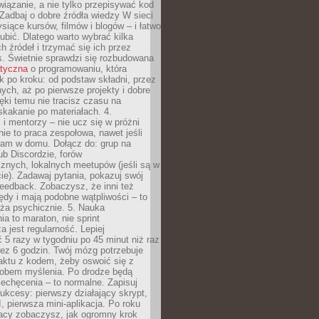
iązanie, a nie tylko przepisywać kod
 Zadbaj o dobre źródła wiedzy W sieci
ysiące kursów, filmów i blogów – i łatwo
ubić. Dlatego warto wybrać kilka
 źródeł i trzymać się ich przez
s. Świetnie sprawdzi się rozbudowana
atyczna
o programowaniu, która
k po kroku: od podstaw składni, przez
nych, aż po pierwsze projekty i dobre
ięki temu nie tracisz czasu na
kakanie po materiałach. 4.
i mentorzy – nie ucz się w próżni
e to praca zespołowa, nawet jeśli
sam w domu. Dołącz do: grup na
b Discordzie, forów
znych, lokalnych meetupów (jeśli są w
e). Zadawaj pytania, pokazuj swój
feedback. Zobaczysz, że inni też
łędy i mają podobne wątpliwości – to
ża psychicznie. 5. Nauka
a to maraton, nie sprint
a jest regularność. Lepiej
5 razy w tygodniu po 45 minut niż raz
ez 6 godzin. Twój mózg potrzebuje
aktu z kodem, żeby oswoić się z
bem myślenia. Po drodze będą
echęcenia – to normalne. Zapisuj
ukcesy: pierwszy działający skrypt,
, pierwsza mini-aplikacja. Po roku
racy zobaczysz, jak ogromny krok