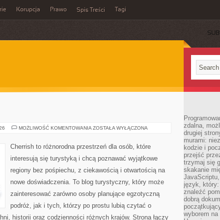
rie
Korupcja
Prawo
Tagi
Spis Treści
SUB
Programowani
zdalna, możl
INDONEZJA
026
MOŻLIWOŚĆ KOMENTOWANIA
ZOSTAŁA WYŁĄCZONA
drugiej stro
murami: nie
Cherrish to różnorodna przestrzeń dla osób, które
kodzie i poc
przejść prze
interesują się turystyką i chcą poznawać wyjątkowe
trzymaj się 
skakanie mię
regiony bez pośpiechu, z ciekawością i otwartością na
JavaScriptu,
nowe doświadczenia. To blog turystyczny, który może
język, który
znaleźć pom
zainteresować zarówno osoby planujące egzotyczną
dobrą dokume
podróż, jak i tych, którzy po prostu lubią czytać o
początkując
wyborem na s
hni, historii oraz codzienności różnych krajów. Strona łączy