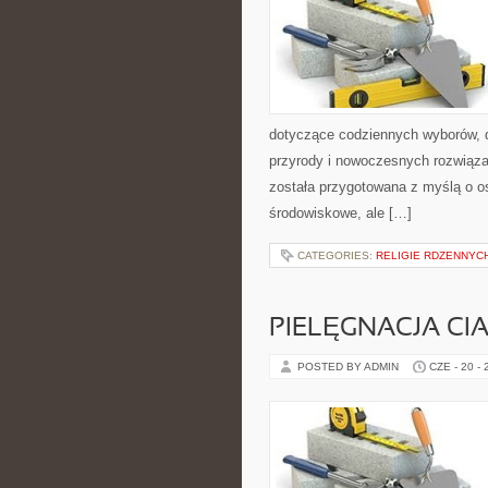
dotyczące codziennych wyborów, d
przyrody i nowoczesnych rozwiąza
została przygotowana z myślą o 
środowiskowe, ale […]
CATEGORIES:
RELIGIE RDZENNYC
PIELĘGNACJA CI
POSTED BY ADMIN
CZE - 20 -