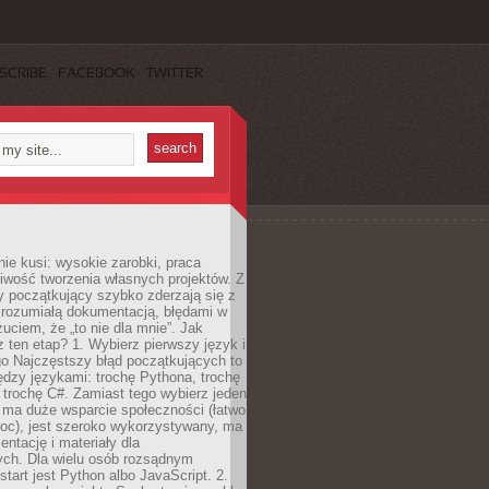
SCRIBE
FACEBOOK
TWITTER
e kusi: wysokie zarobki, praca
iwość tworzenia własnych projektów. Z
ny początkujący szybko zderzają się z
zrozumiałą dokumentacją, błędami w
zuciem, że „to nie dla mnie”. Jak
z ten etap? 1. Wybierz pierwszy język i
go Najczęstszy błąd początkujących to
dzy językami: trochę Pythona, trochę
 trochę C#. Zamiast tego wybierz jeden
: ma duże wsparcie społeczności (łatwo
oc), jest szeroko wykorzystywany, ma
ntację i materiały dla
ych. Dla wielu osób rozsądnym
tart jest Python albo JavaScript. 2.