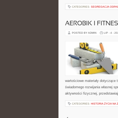
CATEGORIES:
SEGREGACJA ODP
AEROBIK I FITN
POSTED BY ADMIN
LIP - 4 - 2
wartościowe materiały dotyczące t
świadomego rozwijania własnej sp
aktywności fizycznej, przedstawia
CATEGORIES:
HISTORIA ŻYCIA NA 