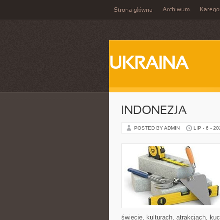
Archiwum
Katego
Strona główna
UKRAINA
INDONEZJA
POSTED BY ADMIN
LIP - 6 - 2
świecie, kulturach, atrakcjach, kuc