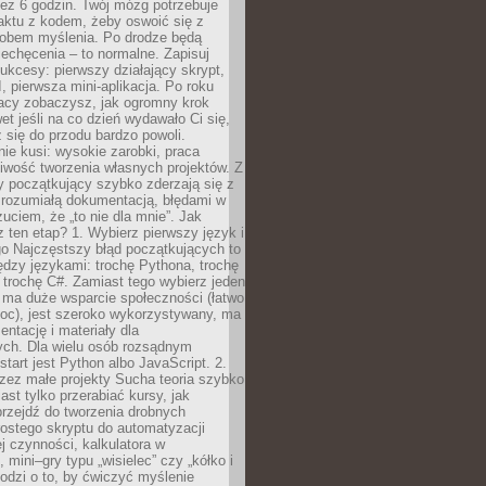
ez 6 godzin. Twój mózg potrzebuje
aktu z kodem, żeby oswoić się z
bem myślenia. Po drodze będą
echęcenia – to normalne. Zapisuj
ukcesy: pierwszy działający skrypt,
, pierwsza mini-aplikacja. Po roku
racy zobaczysz, jak ogromny krok
wet jeśli na co dzień wydawało Ci się,
się do przodu bardzo powoli.
e kusi: wysokie zarobki, praca
iwość tworzenia własnych projektów. Z
ny początkujący szybko zderzają się z
zrozumiałą dokumentacją, błędami w
zuciem, że „to nie dla mnie”. Jak
z ten etap? 1. Wybierz pierwszy język i
go Najczęstszy błąd początkujących to
dzy językami: trochę Pythona, trochę
 trochę C#. Zamiast tego wybierz jeden
: ma duże wsparcie społeczności (łatwo
oc), jest szeroko wykorzystywany, ma
ntację i materiały dla
ych. Dla wielu osób rozsądnym
tart jest Python albo JavaScript. 2.
zez małe projekty Sucha teoria szybko
st tylko przerabiać kursy, jak
przejdź do tworzenia drobnych
rostego skryptu do automatyzacji
ej czynności, kalkulatora w
 mini–gry typu „wisielec” czy „kółko i
odzi o to, by ćwiczyć myślenie