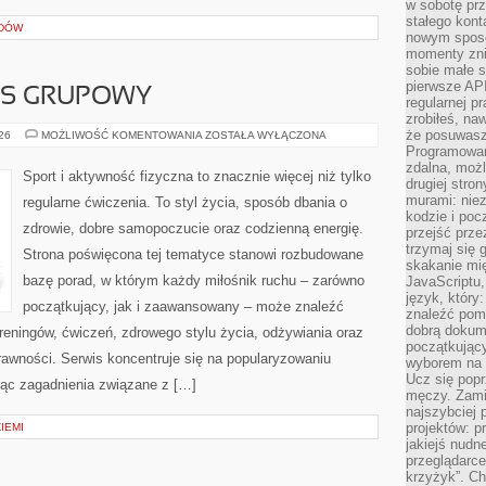
w sobotę prz
stałego kont
ADÓW
nowym sposo
momenty zni
sobie małe s
pierwsze API
ESS GRUPOWY
regularnej p
zrobiłeś, na
że posuwasz 
AEROBIK
026
MOŻLIWOŚĆ KOMENTOWANIA
ZOSTAŁA WYŁĄCZONA
I
Programowani
FITNESS
zdalna, możl
GRUPOWY
Sport i aktywność fizyczna to znacznie więcej niż tylko
drugiej stro
murami: nie
regularne ćwiczenia. To styl życia, sposób dbania o
kodzie i poc
zdrowie, dobre samopoczucie oraz codzienną energię.
przejść prze
trzymaj się 
Strona poświęcona tej tematyce stanowi rozbudowane
skakanie mię
bazę porad, w którym każdy miłośnik ruchu – zarówno
JavaScriptu,
język, który
początkujący, jak i zaawansowany – może znaleźć
znaleźć pom
dobrą dokume
reningów, ćwiczeń, zdrowego stylu życia, odżywiania oraz
początkując
rawności. Serwis koncentruje się na popularyzowaniu
wyborem na s
Ucz się popr
jąc zagadnienia związane z […]
męczy. Zamia
najszybciej 
projektów: p
ZIEMI
jakiejś nudn
przeglądarce,
krzyżyk”. Ch