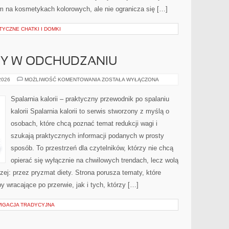
m na kosmetykach kolorowych, ale nie ogranicza się […]
TYCZNE CHATKI I DOMKI
DY W ODCHUDZANIU
NOWINKI
 2026
MOŻLIWOŚĆ KOMENTOWANIA
ZOSTAŁA WYŁĄCZONA
I
TRENDY
W
Spalarnia kalorii – praktyczny przewodnik po spalaniu
ODCHUDZANIU
kalorii Spalarnia kalorii to serwis stworzony z myślą o
osobach, które chcą poznać temat redukcji wagi i
szukają praktycznych informacji podanych w prosty
sposób. To przestrzeń dla czytelników, którzy nie chcą
opierać się wyłącznie na chwilowych trendach, lecz wolą
zej: przez pryzmat diety. Strona porusza tematy, które
wracające po przerwie, jak i tych, którzy […]
WIGACJA TRADYCYJNA