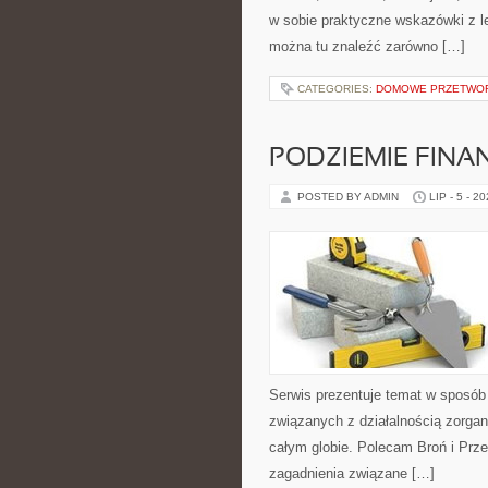
w sobie praktyczne wskazówki z 
można tu znaleźć zarówno […]
CATEGORIES:
DOMOWE PRZETWO
PODZIEMIE FIN
POSTED BY ADMIN
LIP - 5 - 2
Serwis prezentuje temat w sposób 
związanych z działalnością zorga
całym globie. Polecam Broń i Prze
zagadnienia związane […]