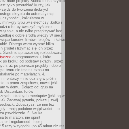
zez małe projekty Sucha teoria szybko
st tylko przerabiać kursy, jak
przejdź do tworzenia drobnych
rostego skryptu do automatyzacji
ej czynności, kalkulatora w
 mini–gry typu „wisielec” czy „kółko i
odzi o to, by ćwiczyć myślenie
iązanie, a nie tylko przepisywać kod
 Zadbaj o dobre źródła wiedzy W sieci
ysiące kursów, filmów i blogów – i łatwo
ubić. Dlatego warto wybrać kilka
 źródeł i trzymać się ich przez
s. Świetnie sprawdzi się rozbudowana
atyczna
o programowaniu, która
k po kroku: od podstaw składni, przez
nych, aż po pierwsze projekty i dobre
ięki temu nie tracisz czasu na
kakanie po materiałach. 4.
i mentorzy – nie ucz się w próżni
e to praca zespołowa, nawet jeśli
sam w domu. Dołącz do: grup na
b Discordzie, forów
znych, lokalnych meetupów (jeśli są w
e). Zadawaj pytania, pokazuj swój
feedback. Zobaczysz, że inni też
łędy i mają podobne wątpliwości – to
ża psychicznie. 5. Nauka
a to maraton, nie sprint
a jest regularność. Lepiej
5 razy w tygodniu po 45 minut niż raz