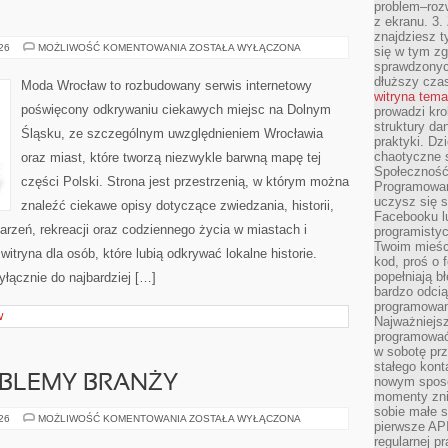
problem–rozw
z ekranu. 3.
znajdziesz t
ŚWIDNICA
026
MOŻLIWOŚĆ KOMENTOWANIA
ZOSTAŁA WYŁĄCZONA
się w tym zg
sprawdzonych
dłuższy cza
Moda Wrocław to rozbudowany serwis internetowy
witryna tem
poświęcony odkrywaniu ciekawych miejsc na Dolnym
prowadzi kro
struktury da
Śląsku, ze szczególnym uwzględnieniem Wrocławia
praktyki. Dz
chaotyczne s
oraz miast, które tworzą niezwykle barwną mapę tej
Społeczność 
części Polski. Strona jest przestrzenią, w którym można
Programowani
uczysz się 
znaleźć ciekawe opisy dotyczące zwiedzania, historii,
Facebooku lu
ydarzeń, rekreacji oraz codziennego życia w miastach i
programistyc
Twoim mieści
tryna dla osób, które lubią odkrywać lokalne historie.
kod, proś o 
popełniają b
łącznie do najbardziej […]
bardzo odcią
programowani
W
Najważniejsz
programować 
w sobotę prz
stałego kont
OBLEMY BRANŻY
nowym sposo
momenty zni
sobie małe s
WYZWANIA
026
MOŻLIWOŚĆ KOMENTOWANIA
ZOSTAŁA WYŁĄCZONA
pierwsze API
I
PROBLEMY
regularnej p