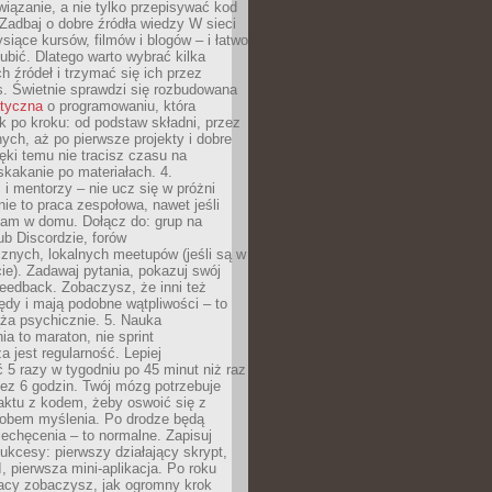
iązanie, a nie tylko przepisywać kod
 Zadbaj o dobre źródła wiedzy W sieci
ysiące kursów, filmów i blogów – i łatwo
ubić. Dlatego warto wybrać kilka
 źródeł i trzymać się ich przez
s. Świetnie sprawdzi się rozbudowana
atyczna
o programowaniu, która
k po kroku: od podstaw składni, przez
nych, aż po pierwsze projekty i dobre
ięki temu nie tracisz czasu na
kakanie po materiałach. 4.
i mentorzy – nie ucz się w próżni
e to praca zespołowa, nawet jeśli
sam w domu. Dołącz do: grup na
b Discordzie, forów
znych, lokalnych meetupów (jeśli są w
e). Zadawaj pytania, pokazuj swój
feedback. Zobaczysz, że inni też
łędy i mają podobne wątpliwości – to
ża psychicznie. 5. Nauka
a to maraton, nie sprint
a jest regularność. Lepiej
5 razy w tygodniu po 45 minut niż raz
ez 6 godzin. Twój mózg potrzebuje
aktu z kodem, żeby oswoić się z
bem myślenia. Po drodze będą
echęcenia – to normalne. Zapisuj
ukcesy: pierwszy działający skrypt,
, pierwsza mini-aplikacja. Po roku
racy zobaczysz, jak ogromny krok