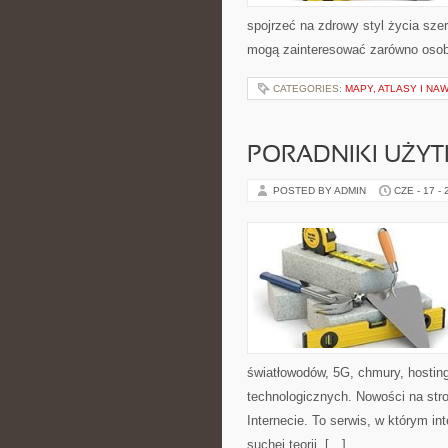
spojrzeć na zdrowy styl życia szer
mogą zainteresować zarówno osoby 
CATEGORIES:
MAPY, ATLASY I NA
PORADNIKI UŻY
POSTED BY ADMIN
CZE - 17 -
światłowodów, 5G, chmury, hostin
technologicznych. Nowości na stro
Internecie. To serwis, w którym i
suchej teorii, […]