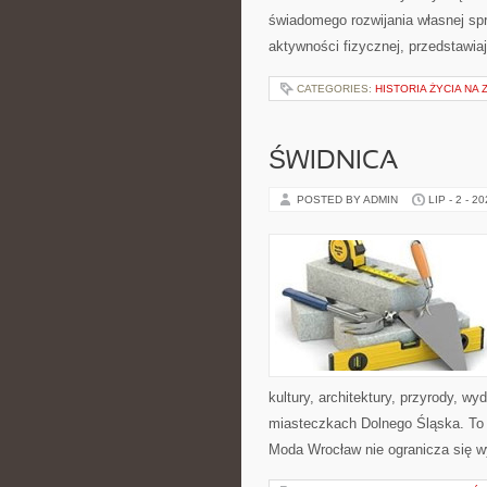
świadomego rozwijania własnej sp
aktywności fizycznej, przedstawia
CATEGORIES:
HISTORIA ŻYCIA NA 
ŚWIDNICA
POSTED BY ADMIN
LIP - 2 - 2
kultury, architektury, przyrody, w
miasteczkach Dolnego Śląska. To wi
Moda Wrocław nie ogranicza się wy