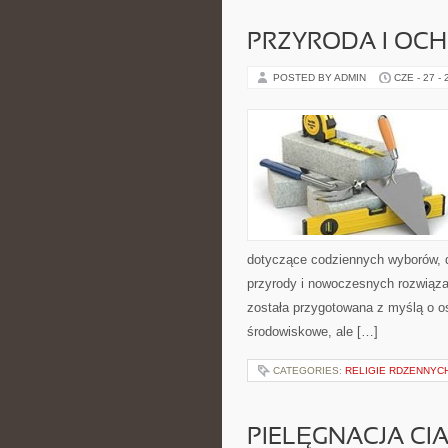
PRZYRODA I OC
POSTED BY ADMIN
CZE - 27 -
dotyczące codziennych wyborów, d
przyrody i nowoczesnych rozwiąza
została przygotowana z myślą o 
środowiskowe, ale […]
CATEGORIES:
RELIGIE RDZENNYC
PIELĘGNACJA CI