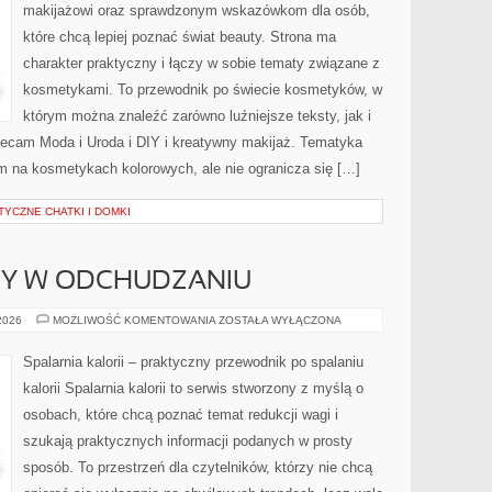
makijażowi oraz sprawdzonym wskazówkom dla osób,
które chcą lepiej poznać świat beauty. Strona ma
charakter praktyczny i łączy w sobie tematy związane z
kosmetykami. To przewodnik po świecie kosmetyków, w
którym można znaleźć zarówno luźniejsze teksty, jak i
ecam Moda i Uroda i DIY i kreatywny makijaż. Tematyka
m na kosmetykach kolorowych, ale nie ogranicza się […]
TYCZNE CHATKI I DOMKI
DY W ODCHUDZANIU
NOWINKI
 2026
MOŻLIWOŚĆ KOMENTOWANIA
ZOSTAŁA WYŁĄCZONA
I
TRENDY
W
Spalarnia kalorii – praktyczny przewodnik po spalaniu
ODCHUDZANIU
kalorii Spalarnia kalorii to serwis stworzony z myślą o
osobach, które chcą poznać temat redukcji wagi i
szukają praktycznych informacji podanych w prosty
sposób. To przestrzeń dla czytelników, którzy nie chcą