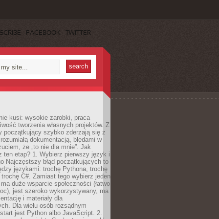
SCRIBE
FACEBOOK
TWITTER
e kusi: wysokie zarobki, praca
iwość tworzenia własnych projektów. Z
ny początkujący szybko zderzają się z
zrozumiałą dokumentacją, błędami w
zuciem, że „to nie dla mnie”. Jak
z ten etap? 1. Wybierz pierwszy język i
go Najczęstszy błąd początkujących to
dzy językami: trochę Pythona, trochę
 trochę C#. Zamiast tego wybierz jeden
: ma duże wsparcie społeczności (łatwo
oc), jest szeroko wykorzystywany, ma
ntację i materiały dla
ych. Dla wielu osób rozsądnym
tart jest Python albo JavaScript. 2.