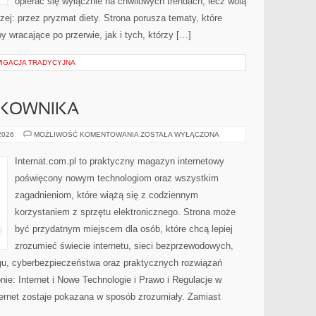
opierać się wyłącznie na chwilowych trendach, lecz wolą
zej: przez pryzmat diety. Strona porusza tematy, które
wracające po przerwie, jak i tych, którzy […]
WIGACJA TRADYCYJNA
TKOWNIKA
PORADNIKI
 2026
MOŻLIWOŚĆ KOMENTOWANIA
ZOSTAŁA WYŁĄCZONA
UŻYTKOWNIKA
Internat.com.pl to praktyczny magazyn internetowy
poświęcony nowym technologiom oraz wszystkim
zagadnieniom, które wiążą się z codziennym
korzystaniem z sprzętu elektronicznego. Strona może
być przydatnym miejscem dla osób, które chcą lepiej
zrozumieć świecie internetu, sieci bezprzewodowych,
gu, cyberbezpieczeństwa oraz praktycznych rozwiązań
nie: Internet i Nowe Technologie i Prawo i Regulacje w
nternet zostaje pokazana w sposób zrozumiały. Zamiast