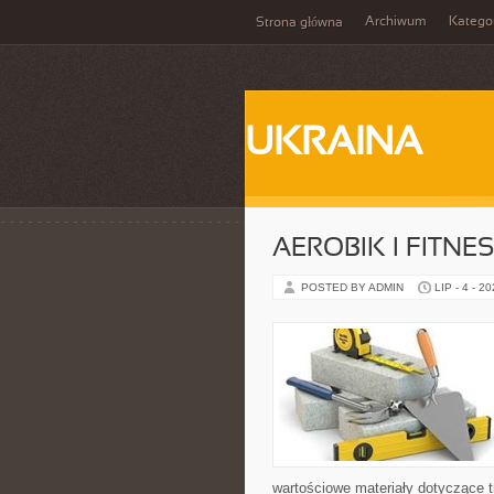
Archiwum
Katego
Strona główna
UKRAINA
AEROBIK I FITN
POSTED BY ADMIN
LIP - 4 - 2
wartościowe materiały dotyczące t