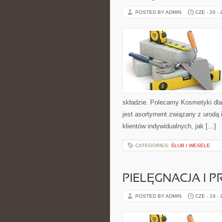
POSTED BY ADMIN
CZE - 20 -
składzie. Polecamy Kosmetyki dla
jest asortyment związany z urodą 
klientów indywidualnych, jak […]
CATEGORIES:
ŚLUB I WESELE
PIELĘGNACJA I 
POSTED BY ADMIN
CZE - 19 -