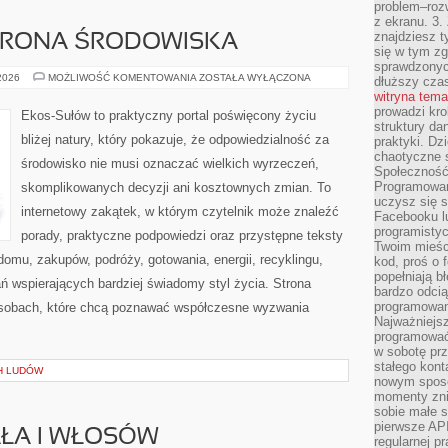
problem–rozw
z ekranu. 3.
znajdziesz t
HRONA ŚRODOWISKA
się w tym zg
sprawdzonych
PRZYRODA
 2026
MOŻLIWOŚĆ KOMENTOWANIA
ZOSTAŁA WYŁĄCZONA
dłuższy cza
I
witryna tem
OCHRONA
ŚRODOWISKA
prowadzi kro
Ekos-Sułów to praktyczny portal poświęcony życiu
struktury da
bliżej natury, który pokazuje, że odpowiedzialność za
praktyki. Dz
chaotyczne s
środowisko nie musi oznaczać wielkich wyrzeczeń,
Społeczność 
Programowani
skomplikowanych decyzji ani kosztownych zmian. To
uczysz się 
internetowy zakątek, w którym czytelnik może znaleźć
Facebooku lu
programistyc
porady, praktyczne podpowiedzi oraz przystępne teksty
Twoim mieści
omu, zakupów, podróży, gotowania, energii, recyklingu,
kod, proś o 
popełniają b
ń wspierających bardziej świadomy styl życia. Strona
bardzo odcią
programowani
osobach, które chcą poznawać współczesne wyzwania
Najważniejsz
programować 
w sobotę prz
stałego kont
H LUDÓW
nowym sposo
momenty zni
sobie małe s
pierwsze API
AŁA I WŁOSÓW
regularnej p