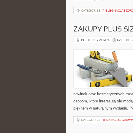
CATEGORIES:
PIELĘGNACJA I ZDR
ZAKUPY PLUS SI
POSTED BY ADMIN
CZE - 16 -
nowinek oraz kosmetycznych rozwią
osobom, które interesują się modą
pięknem w naturalnym wydaniu. P
CATEGORIES:
TRENING DLA ZAA