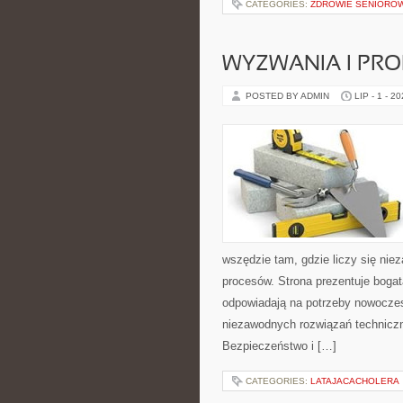
CATEGORIES:
ZDROWIE SENIORÓ
WYZWANIA I PR
POSTED BY ADMIN
LIP - 1 - 2
wszędzie tam, gdzie liczy się ni
procesów. Strona prezentuje bogatą
odpowiadają na potrzeby nowoczes
niezawodnych rozwiązań technicz
Bezpieczeństwo i […]
CATEGORIES:
LATAJACACHOLERA