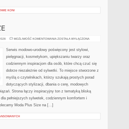
OWIE KONI
ZE
ZAKUPY
 2026
MOŻLIWOŚĆ KOMENTOWANIA
ZOSTAŁA WYŁĄCZONA
PLUS
SIZE
Serwis modowo-urodowy poświęcony jest stylowi,
pielęgnacji, kosmetykom, upiększaniu twarzy oraz
codziennym inspiracjom dla osób, które chcą czuć się
dobrze niezależnie od sylwetki. To miejsce stworzone z
myślą o czytelnikach, którzy szukają prostych porad
dotyczących stylizacji, dbania o cerę, modowych
zań. Strona łączy inspiracyjny ton z tematyką bliską
 dla pełniejszych sylwetek, codziennym komfortem i
olecamy Moda Plus Size na […]
WANSOWANYCH