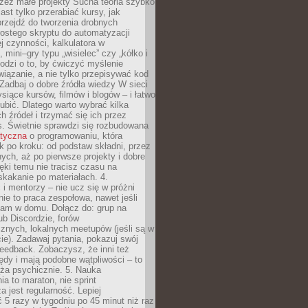
zez małe projekty Sucha teoria szybko
st tylko przerabiać kursy, jak
przejdź do tworzenia drobnych
rostego skryptu do automatyzacji
ej czynności, kalkulatora w
 mini–gry typu „wisielec” czy „kółko i
odzi o to, by ćwiczyć myślenie
iązanie, a nie tylko przepisywać kod
 Zadbaj o dobre źródła wiedzy W sieci
ysiące kursów, filmów i blogów – i łatwo
ubić. Dlatego warto wybrać kilka
 źródeł i trzymać się ich przez
s. Świetnie sprawdzi się rozbudowana
atyczna
o programowaniu, która
k po kroku: od podstaw składni, przez
nych, aż po pierwsze projekty i dobre
ięki temu nie tracisz czasu na
kakanie po materiałach. 4.
i mentorzy – nie ucz się w próżni
e to praca zespołowa, nawet jeśli
sam w domu. Dołącz do: grup na
b Discordzie, forów
znych, lokalnych meetupów (jeśli są w
e). Zadawaj pytania, pokazuj swój
feedback. Zobaczysz, że inni też
łędy i mają podobne wątpliwości – to
ża psychicznie. 5. Nauka
a to maraton, nie sprint
a jest regularność. Lepiej
5 razy w tygodniu po 45 minut niż raz