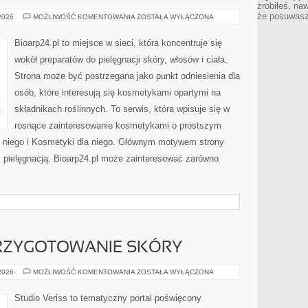
zrobiłeś, na
że posuwasz 
PIELĘGNACJA
 2026
MOŻLIWOŚĆ KOMENTOWANIA
ZOSTAŁA WYŁĄCZONA
CIAŁA
I
WŁOSÓW
Bioarp24.pl to miejsce w sieci, która koncentruje się
wokół preparatów do pielęgnacji skóry, włosów i ciała.
Strona może być postrzegana jako punkt odniesienia dla
osób, które interesują się kosmetykami opartymi na
składnikach roślinnych. To serwis, która wpisuje się w
rosnące zainteresowanie kosmetykami o prostszym
 niego i Kosmetyki dla niego. Głównym motywem strony
i pielęgnacją. Bioarp24.pl może zainteresować zarówno
PRZYGOTOWANIE SKÓRY
PIELĘGNACJA
 2026
MOŻLIWOŚĆ KOMENTOWANIA
ZOSTAŁA WYŁĄCZONA
I
PRZYGOTOWANIE
SKÓRY
Studio Veriss to tematyczny portal poświęcony