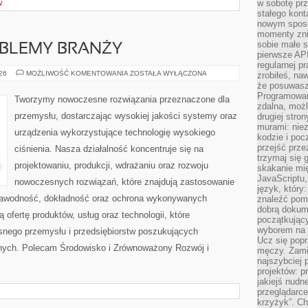
w sobotę prz
W
stałego kont
nowym sposo
momenty zni
sobie małe s
OBLEMY BRANŻY
pierwsze API
regularnej p
WYZWANIA
026
MOŻLIWOŚĆ KOMENTOWANIA
ZOSTAŁA WYŁĄCZONA
zrobiłeś, na
I
że posuwasz 
PROBLEMY
Programowani
BRANŻY
Tworzymy nowoczesne rozwiązania przeznaczone dla
zdalna, możl
przemysłu, dostarczając wysokiej jakości systemy oraz
drugiej stro
murami: nie
urządzenia wykorzystujące technologię wysokiego
kodzie i poc
przejść prze
ciśnienia. Nasza działalność koncentruje się na
trzymaj się 
projektowaniu, produkcji, wdrażaniu oraz rozwoju
skakanie mię
JavaScriptu,
nowoczesnych rozwiązań, które znajdują zastosowanie
język, który
ezawodność, dokładność oraz ochrona wykonywanych
znaleźć pom
dobrą dokume
 ofertę produktów, usług oraz technologii, które
początkując
wyborem na s
nego przemysłu i przedsiębiorstw poszukujących
Ucz się popr
nych. Polecam Środowisko i Zrównoważony Rozwój i
męczy. Zamia
najszybciej 
projektów: p
jakiejś nudn
przeglądarce,
krzyżyk”. Ch