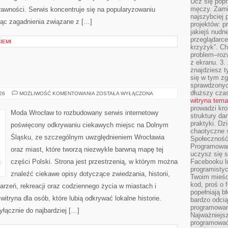
Ucz się popr
męczy. Zamia
rawności. Serwis koncentruje się na popularyzowaniu
najszybciej 
jąc zagadnienia związane z […]
projektów: p
jakiejś nudn
przeglądarce,
ZIEMI
krzyżyk”. Ch
problem–rozw
z ekranu. 3.
znajdziesz t
się w tym zg
sprawdzonych
dłuższy cza
ŚWIDNICA
026
MOŻLIWOŚĆ KOMENTOWANIA
ZOSTAŁA WYŁĄCZONA
witryna tem
prowadzi kro
Moda Wrocław to rozbudowany serwis internetowy
struktury da
praktyki. Dz
poświęcony odkrywaniu ciekawych miejsc na Dolnym
chaotyczne s
Śląsku, ze szczególnym uwzględnieniem Wrocławia
Społeczność 
Programowani
oraz miast, które tworzą niezwykle barwną mapę tej
uczysz się 
części Polski. Strona jest przestrzenią, w którym można
Facebooku lu
programistyc
znaleźć ciekawe opisy dotyczące zwiedzania, historii,
Twoim mieści
kod, proś o 
ydarzeń, rekreacji oraz codziennego życia w miastach i
popełniają b
tryna dla osób, które lubią odkrywać lokalne historie.
bardzo odcią
programowani
łącznie do najbardziej […]
Najważniejsz
programować 