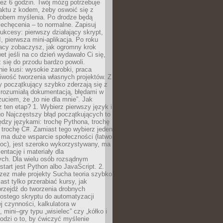
ez 6 godzin. Twój mózg potrzebuje
aktu z kodem, żeby oswoić się z
bem myślenia. Po drodze będą
echęcenia – to normalne. Zapisuj
ukcesy: pierwszy działający skrypt,
, pierwsza mini-aplikacja. Po roku
racy zobaczysz, jak ogromny krok
wet jeśli na co dzień wydawało Ci się,
się do przodu bardzo powoli.
e kusi: wysokie zarobki, praca
iwość tworzenia własnych projektów. Z
ny początkujący szybko zderzają się z
zrozumiałą dokumentacją, błędami w
zuciem, że „to nie dla mnie”. Jak
z ten etap? 1. Wybierz pierwszy język i
go Najczęstszy błąd początkujących to
dzy językami: trochę Pythona, trochę
 trochę C#. Zamiast tego wybierz jeden
: ma duże wsparcie społeczności (łatwo
oc), jest szeroko wykorzystywany, ma
ntację i materiały dla
ych. Dla wielu osób rozsądnym
tart jest Python albo JavaScript. 2.
zez małe projekty Sucha teoria szybko
st tylko przerabiać kursy, jak
przejdź do tworzenia drobnych
rostego skryptu do automatyzacji
ej czynności, kalkulatora w
 mini–gry typu „wisielec” czy „kółko i
odzi o to, by ćwiczyć myślenie