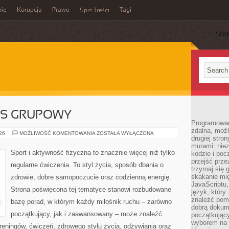
rie
Korupcja
Prawo
Tagi
Spis Treści
SUB
ESS GRUPOWY
Programowani
zdalna, możl
AEROBIK
026
MOŻLIWOŚĆ KOMENTOWANIA
ZOSTAŁA WYŁĄCZONA
drugiej stro
I
FITNESS
murami: nie
GRUPOWY
Sport i aktywność fizyczna to znacznie więcej niż tylko
kodzie i poc
przejść prze
regularne ćwiczenia. To styl życia, sposób dbania o
trzymaj się 
skakanie mię
zdrowie, dobre samopoczucie oraz codzienną energię.
JavaScriptu,
Strona poświęcona tej tematyce stanowi rozbudowane
język, który
znaleźć pom
bazę porad, w którym każdy miłośnik ruchu – zarówno
dobrą dokume
początkujący, jak i zaawansowany – może znaleźć
początkując
wyborem na s
reningów, ćwiczeń, zdrowego stylu życia, odżywiania oraz