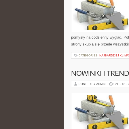
pomysły na codzienny wygląd. Pol
strony skupia się przede wszystki
CATEGORIES:
NAJBARDZIEJ KLIMA
NOWINKI I TREN
POSTED BY ADMIN
CZE - 18 -