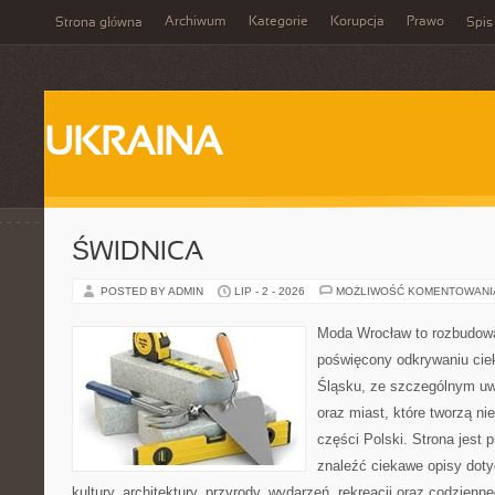
Archiwum
Kategorie
Korupcja
Prawo
Strona główna
Spis
UKRAINA
ŚWIDNICA
POSTED BY ADMIN
LIP - 2 - 2026
MOŻLIWOŚĆ KOMENTOWAN
Moda Wrocław to rozbudowa
poświęcony odkrywaniu ci
Śląsku, ze szczególnym uw
oraz miast, które tworzą n
części Polski. Strona jest
znaleźć ciekawe opisy dotyc
kultury, architektury, przyrody, wydarzeń, rekreacji oraz codzienn