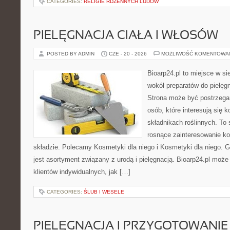
CATEGORIES:
RELIGIE RDZENNYCH LUDÓW
PIELĘGNACJA CIAŁA I WŁOSÓW
POSTED BY ADMIN
CZE - 20 - 2026
MOŻLIWOŚĆ KOMENTOWA
Bioarp24.pl to miejsce w sie
wokół preparatów do pielęgna
Strona może być postrzegan
osób, które interesują się
składnikach roślinnych. To 
rosnące zainteresowanie k
składzie. Polecamy Kosmetyki dla niego i Kosmetyki dla niego.
jest asortyment związany z urodą i pielęgnacją. Bioarp24.pl moż
klientów indywidualnych, jak […]
CATEGORIES:
ŚLUB I WESELE
PIELĘGNACJA I PRZYGOTOWANIE