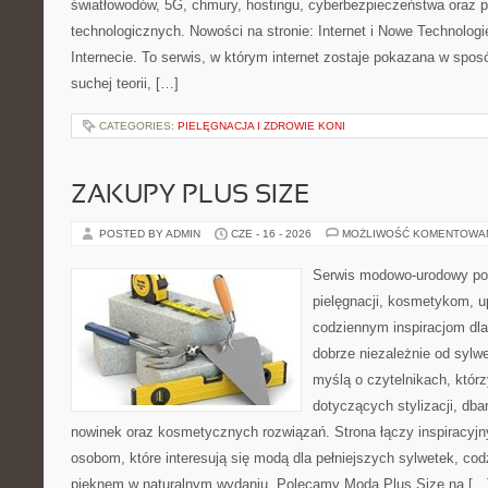
światłowodów, 5G, chmury, hostingu, cyberbezpieczeństwa oraz 
technologicznych. Nowości na stronie: Internet i Nowe Technologi
Internecie. To serwis, w którym internet zostaje pokazana w spos
suchej teorii, […]
CATEGORIES:
PIELĘGNACJA I ZDROWIE KONI
ZAKUPY PLUS SIZE
POSTED BY ADMIN
CZE - 16 - 2026
MOŻLIWOŚĆ KOMENTOWA
Serwis modowo-urodowy poś
pielęgnacji, kosmetykom, u
codziennym inspiracjom dla
dobrze niezależnie od sylwe
myślą o czytelnikach, któr
dotyczących stylizacji, db
nowinek oraz kosmetycznych rozwiązań. Strona łączy inspiracyjn
osobom, które interesują się modą dla pełniejszych sylwetek, co
pięknem w naturalnym wydaniu. Polecamy Moda Plus Size na […