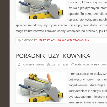
osobach, które chcą poznać
szukają praktycznych infor
sposób. To przestrzeń dla c
opierać się wyłącznie na c
spojrzeć na zdrowy styl życia szerzej: przez pryzmat diety. Stron
mogą zainteresować zarówno osoby wracające po przerwie, jak i t
CATEGORIES:
MAPY, ATLASY I NAWIGACJA TRADYCYJNA
PORADNIKI UŻYTKOWNIKA
POSTED BY ADMIN
CZE - 17 - 2026
MOŻLIWOŚĆ KOMENTOWA
Internat.com.pl to praktyc
poświęcony nowym technol
zagadnieniom, które wiążą 
korzystaniem z sprzętu ele
być przydatnym miejscem dl
zrozumieć świecie internet