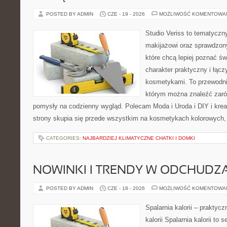
POSTED BY ADMIN
CZE - 19 - 2026
MOŻLIWOŚĆ KOMENTOWA
Studio Veriss to tematyczn
makijażowi oraz sprawdzo
które chcą lepiej poznać św
charakter praktyczny i łąc
kosmetykami. To przewodni
którym można znaleźć zarów
pomysły na codzienny wygląd. Polecam Moda i Uroda i DIY i kre
strony skupia się przede wszystkim na kosmetykach kolorowych, 
CATEGORIES:
NAJBARDZIEJ KLIMATYCZNE CHATKI I DOMKI
NOWINKI I TRENDY W ODCHUDZ
POSTED BY ADMIN
CZE - 18 - 2026
MOŻLIWOŚĆ KOMENTOWA
Spalarnia kalorii – praktyc
kalorii Spalarnia kalorii to