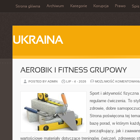
Archiwum
Kategorie
Korupcja
Prawo
Strona główna
Spis
UKRAINA
AEROBIK I FITNESS GRUPOWY
POSTED BY ADMIN
LIP - 4 - 2026
MOŻLIWOŚĆ KOMENTOWAN
Sport i aktywność fizyczna 
regularne ćwiczenia. To sty
zdrowie, dobre samopoczuci
Strona poświęcona tej tem
bazę porad, w którym każdy
początkujący, jak i zaawa
wartościowe materiały dotyczące treningów, ćwiczeń, zdrowego st