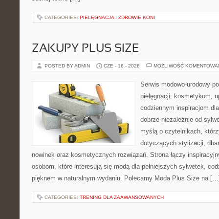
CATEGORIES:
PIELĘGNACJA I ZDROWIE KONI
ZAKUPY PLUS SIZE
POSTED BY ADMIN
CZE - 16 - 2026
MOŻLIWOŚĆ KOMENTOWA
Serwis modowo-urodowy poś
pielęgnacji, kosmetykom, u
codziennym inspiracjom dla
dobrze niezależnie od sylwe
myślą o czytelnikach, któr
dotyczących stylizacji, db
nowinek oraz kosmetycznych rozwiązań. Strona łączy inspiracyjn
osobom, które interesują się modą dla pełniejszych sylwetek, co
pięknem w naturalnym wydaniu. Polecamy Moda Plus Size na […
CATEGORIES:
TRENING DLA ZAAWANSOWANYCH