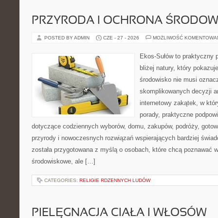
PRZYRODA I OCHRONA ŚRODOW
POSTED BY ADMIN
CZE - 27 - 2026
MOŻLIWOŚĆ KOMENTOWA
Ekos-Sułów to praktyczny p
bliżej natury, który pokazu
środowisko nie musi oznac
skomplikowanych decyzji a
internetowy zakątek, w któ
porady, praktyczne podpowi
dotyczące codziennych wyborów, domu, zakupów, podróży, gotowan
przyrody i nowoczesnych rozwiązań wspierających bardziej świad
została przygotowana z myślą o osobach, które chcą poznawać 
środowiskowe, ale […]
CATEGORIES:
RELIGIE RDZENNYCH LUDÓW
PIELĘGNACJA CIAŁA I WŁOSÓW