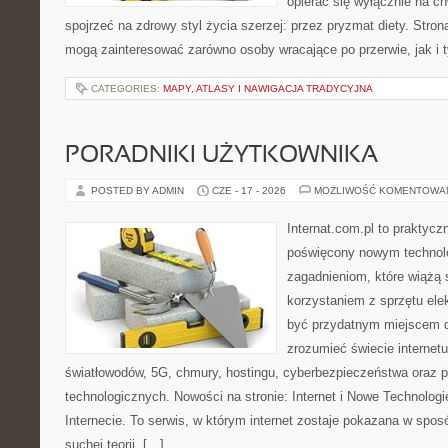
opierać się wyłącznie na c
spojrzeć na zdrowy styl życia szerzej: przez pryzmat diety. Stron
mogą zainteresować zarówno osoby wracające po przerwie, jak i t
CATEGORIES:
MAPY, ATLASY I NAWIGACJA TRADYCYJNA
PORADNIKI UŻYTKOWNIKA
POSTED BY ADMIN
CZE - 17 - 2026
MOŻLIWOŚĆ KOMENTOWA
Internat.com.pl to praktyc
poświęcony nowym technol
zagadnieniom, które wiążą 
korzystaniem z sprzętu ele
być przydatnym miejscem dl
zrozumieć świecie internet
światłowodów, 5G, chmury, hostingu, cyberbezpieczeństwa oraz 
technologicznych. Nowości na stronie: Internet i Nowe Technologi
Internecie. To serwis, w którym internet zostaje pokazana w spos
suchej teorii, […]