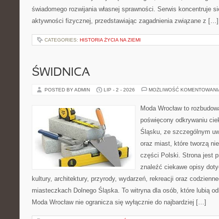
świadomego rozwijania własnej sprawności. Serwis koncentruje s
aktywności fizycznej, przedstawiając zagadnienia związane z […]
CATEGORIES:
HISTORIA ŻYCIA NA ZIEMI
ŚWIDNICA
POSTED BY ADMIN
LIP - 2 - 2026
MOŻLIWOŚĆ KOMENTOWAN
Moda Wrocław to rozbudowa
poświęcony odkrywaniu ci
Śląsku, ze szczególnym uw
oraz miast, które tworzą n
części Polski. Strona jest
znaleźć ciekawe opisy dotyc
kultury, architektury, przyrody, wydarzeń, rekreacji oraz codzienn
miasteczkach Dolnego Śląska. To witryna dla osób, które lubią odk
Moda Wrocław nie ogranicza się wyłącznie do najbardziej […]