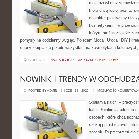
makijażowi oraz sprawdzo
które chcą lepiej poznać św
charakter praktyczny i łąc
kosmetykami. To przewodni
którym można znaleźć zarów
pomysły na codzienny wygląd. Polecam Moda i Uroda i DIY i kre
strony skupia się przede wszystkim na kosmetykach kolorowych, 
CATEGORIES:
NAJBARDZIEJ KLIMATYCZNE CHATKI I DOMKI
NOWINKI I TRENDY W ODCHUDZ
POSTED BY ADMIN
CZE - 18 - 2026
MOŻLIWOŚĆ KOMENTOWA
Spalarnia kalorii – praktyc
kalorii Spalarnia kalorii to
osobach, które chcą poznać
szukają praktycznych infor
sposób. To przestrzeń dla c