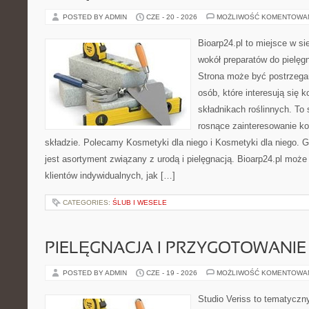
POSTED BY ADMIN
CZE - 20 - 2026
MOŻLIWOŚĆ KOMENTOWA
Bioarp24.pl to miejsce w sie
wokół preparatów do pielęgna
Strona może być postrzegan
osób, które interesują się
składnikach roślinnych. To 
rosnące zainteresowanie k
składzie. Polecamy Kosmetyki dla niego i Kosmetyki dla niego.
jest asortyment związany z urodą i pielęgnacją. Bioarp24.pl moż
klientów indywidualnych, jak […]
CATEGORIES:
ŚLUB I WESELE
PIELĘGNACJA I PRZYGOTOWANIE
POSTED BY ADMIN
CZE - 19 - 2026
MOŻLIWOŚĆ KOMENTOWA
Studio Veriss to tematyczn