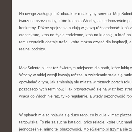
Na uwagę zasługuje też charakter redakcyjny serwisu. MojeSalent
tworzone przez osoby, które kochają Włochy, ale jednocześnie po
konkretny. Różne spojrzenia budują większą różnorodność: ktoś
architekturę, ktoś na życie codzienne, ktoś na kuchnię, a ktoś na t
temu czytelnik dostaje treści, które można czytać dla inspiracji,
realnej podróży.
MojeSalento.pl jest też świetnym miejscem dla osób, które lubi
Włochy w takiej wersji bywają tańsze, a zwiedzanie staje się mnie
opowiadać o tym, jak zmieniają się miasta w różnych porach roku,
poszczególnych terminów, i jak przygotować się na wiatr bez stre
wraca do Włoch nie raz, tylko regularnie, a wtedy sezonowość rob
W opisach miejsc pojawia się dużo tego, co buduje klimat: piazz
targowiska. To nie są suche katalogi, tylko relacje, które urucham
jednocześnie, mimo tej obrazowości, MojeSalento.pl trzyma się z