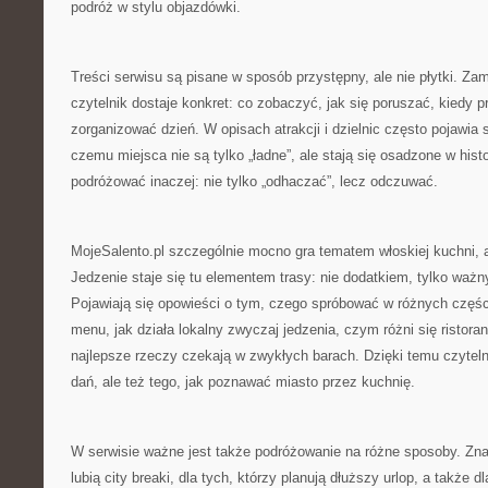
podróż w stylu objazdówki.
Treści serwisu są pisane w sposób przystępny, ale nie płytki. Z
czytelnik dostaje konkret: co zobaczyć, jak się poruszać, kiedy p
zorganizować dzień. W opisach atrakcji i dzielnic często pojawia s
czemu miejsca nie są tylko „ładne”, ale stają się osadzone w histo
podróżować inaczej: nie tylko „odhaczać”, lecz odczuwać.
MojeSalento.pl szczególnie mocno gra tematem włoskiej kuchni, 
Jedzenie staje się tu elementem trasy: nie dodatkiem, tylko wa
Pojawiają się opowieści o tym, czego spróbować w różnych częśc
menu, jak działa lokalny zwyczaj jedzenia, czym różni się ristor
najlepsze rzeczy czekają w zwykłych barach. Dzięki temu czyteln
dań, ale też tego, jak poznawać miasto przez kuchnię.
W serwisie ważne jest także podróżowanie na różne sposoby. Znaj
lubią city breaki, dla tych, którzy planują dłuższy urlop, a także 