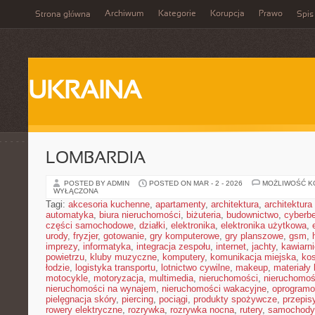
Archiwum
Kategorie
Korupcja
Prawo
Strona główna
Spis
UKRAINA
LOMBARDIA
POSTED BY ADMIN
POSTED ON MAR - 2 - 2026
MOŻLIWOŚĆ 
WYŁĄCZONA
Tagi:
akcesoria kuchenne
,
apartamenty
,
architektura
,
architektura
automatyka
,
biura nieruchomości
,
biżuteria
,
budownictwo
,
cyberb
części samochodowe
,
działki
,
elektronika
,
elektronika użytkowa
,
urody
,
fryzjer
,
gotowanie
,
gry komputerowe
,
gry planszowe
,
gsm
,
imprezy
,
informatyka
,
integracja zespołu
,
internet
,
jachty
,
kawiarni
powietrzu
,
kluby muzyczne
,
komputery
,
komunikacja miejska
,
ko
łodzie
,
logistyka transportu
,
lotnictwo cywilne
,
makeup
,
materiały
motocykle
,
motoryzacja
,
multimedia
,
nieruchomości
,
nieruchomoś
nieruchomości na wynajem
,
nieruchomości wakacyjne
,
oprogramo
pielęgnacja skóry
,
piercing
,
pociągi
,
produkty spożywcze
,
przepis
rowery elektryczne
,
rozrywka
,
rozrywka nocna
,
rutery
,
samochody