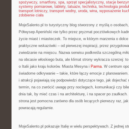
spożywczy
,
smartfony
,
spa
,
sprzęt specjalistyczny
,
stacje benzy
systemy pomiarowe
,
tablety
,
tatuaże
,
technika
,
technologia produk
transport lotniczy
,
transport wodny
,
uroda
,
wina
,
wyposażenie kuc
zdobienie ciała
MojeSalento.pl to turystyczny blog stworzony z myślą o osobach
Półwysep Apeniński nie tylko przez pryzmat pocztówkowych kadró
życie miast i miasteczek. To miejsce, w którym marzenia o dolce 
praktyczne wskazówki – od pierwszej inspiracji, przez przygotowa
zwiedzanie na miejscu. Nazwa serwisu podkreśla szczególną miłoś
na obcasie włoskiego buta, ale klimat strony wykracza szerzej:
o Italii jako kraju kolorów. Miasta Mesyna i
Parma
. W centrum opo
świadome odkrywanie – takie, które łączy emocje z planowaniem.
i atrakcji pojawiają się podpowiedzi dotyczące tego, jak dojecha
termin, na co zwrócić uwagę przy noclegach, komunikacji czy bile
dnia tak, by mieć czas i na architekturę, i na spacer po zaułkach
strona jest pomocna zarówno dla osób lecących pierwszy raz, jak 
powracają regularnie.
MojeSalento.pl pokazuje Italię w wielu perspektywach. Z jednej st