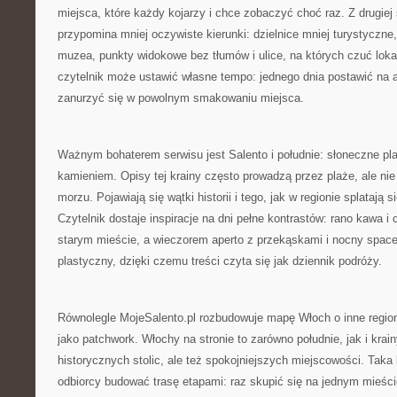
miejsca, które każdy kojarzy i chce zobaczyć choć raz. Z drugiej
przypomina mniej oczywiste kierunki: dzielnice mniej turystyczne,
muzea, punkty widokowe bez tłumów i ulice, na których czuć loka
czytelnik może ustawić własne tempo: jednego dnia postawić na a
zanurzyć się w powolnym smakowaniu miejsca.
Ważnym bohaterem serwisu jest Salento i południe: słoneczne p
kamieniem. Opisy tej krainy często prowadzą przez plaże, ale nie
morzu. Pojawiają się wątki historii i tego, jak w regionie splatają
Czytelnik dostaje inspiracje na dni pełne kontrastów: rano kawa i
starym mieście, a wieczorem aperto z przekąskami i nocny spacer.
plastyczny, dzięki czemu treści czyta się jak dziennik podróży.
Równolegle MojeSalento.pl rozbudowuje mapę Włoch o inne region
jako patchwork. Włochy na stronie to zarówno południe, jak i krain
historycznych stolic, ale też spokojniejszych miejscowości. Taka
odbiorcy budować trasę etapami: raz skupić się na jednym mieśc