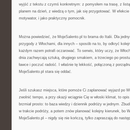
wyjść z tekstu z czymś konkretnym: z pomysłem na trasę, z listą
planem na dzień, z wiedzą o tym, jak się przygotować. W efekcie s
motywator, i jako praktyczny pomocnik.
Można powiedzieć, że MojeSalento.pl to brama do Italii. Dla jedn
przygody z Włochami, dla innych – sposób na to, by odkryć kolejn
każdym razem potrafi oczarować. To serwis, który uczy, że Włoc
dnia zachwycają sztuką, drugiego smakiem, a trzeciego po prost
ławce i poczuć radość. I właśnie tę lekkość, połączoną z porządn
MojeSalento.pl stara się oddać.
Jeśli szukasz miejsca, które pomoże Ci zaplanować wyjazd po W
zwolnić tempo, a przy okazji wciągnie Cię w włoski klimat, to opi
brzmiał prosto: to baza wiedzy i dziennik podróży w jednym. Zbu
w trakcie podróży, a potem znów planować kolejny kierunek, bo W
MojeSalento.pl – nigdy się nie kończą, tylko zapraszają do nastę