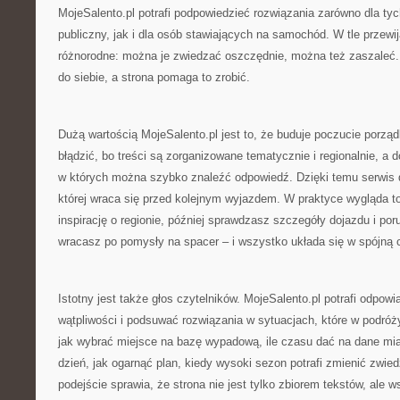
MojeSalento.pl potrafi podpowiedzieć rozwiązania zarówno dla tych
publiczny, jak i dla osób stawiających na samochód. W tle przewi
różnorodne: można je zwiedzać oszczędnie, można też zaszaleć.
do siebie, a strona pomaga to zrobić.
Dużą wartością MojeSalento.pl jest to, że buduje poczucie porząd
błądzić, bo treści są zorganizowane tematycznie i regionalnie, a d
w których można szybko znaleźć odpowiedź. Dzięki temu serwis d
której wraca się przed kolejnym wyjazdem. W praktyce wygląda to
inspirację o regionie, później sprawdzasz szczegóły dojazdu i por
wracasz po pomysły na spacer – i wszystko układa się w spójną 
Istotny jest także głos czytelników. MojeSalento.pl potrafi odpow
wątpliwości i podsuwać rozwiązania w sytuacjach, które w podróży
jak wybrać miejsce na bazę wypadową, ile czasu dać na dane mi
dzień, jak ogarnąć plan, kiedy wysoki sezon potrafi zmienić zwie
podejście sprawia, że strona nie jest tylko zbiorem tekstów, ale