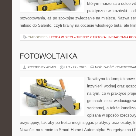
którym marzenia o dolce vit
praktyczne wskazówki – od p
przygotowania, aż po spokojne zwiedzanie na miejscu. Nazwa se
miłość do Salento, czyli krainy na obcasie włoskiego buta, ale kl
CATEGORIES:
URODA W SIECI – TRENDY Z TIKTOKA I INSTAGRAMA POD
FOTOWOLTAIKA
POSTED BY ADMIN
LUT - 27 - 2026
MOŻLIWOŚĆ KOMENTOWA
Ta witryna to kompleksowe 
inżynierii wodnej oraz gosp
na tym, co w praktyce proje
gminach: sieci wodociągowe,
sanitarnej, a także kanaliz
opisana w sposób rzeczowy
przystępny, tak aby po treści mogli sięgać praktycy oraz osoby, k
Nowości na stronie to Smart Home i Automatyka Energetyczna i F