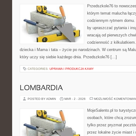
Przedszkole76 to nowoczesn
którym temat malucha łączy
codziennym rytmem domu. T
by upraszczać pytania i in
wracają od pierwszych chwi
codzienność z kilkulatkiem
dziecka i Mama i tata – życie po narodzinach. W centrum są Maluc
który uczy się siebie każdego dnia. Przedszkole76 […]
CATEGORIES:
UPRAWA I PRODUKCJA KAWY
LOMBARDIA
POSTED BY ADMIN
MAR - 2 - 2026
MOŻLIWOŚĆ KOMENTOWAN
MojeSalento.pl to turystyc
osobach, które chcą zrozu
tylko przez pryzmat pocztó
przez lokalne życie miast i