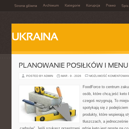
Archiwum
Kategorie
Korupcja
Prawo
Strona główna
Spis
UKRAINA
PLANOWANIE POSIŁKÓW I MENU
POSTED BY ADMIN
MAR - 9 - 2026
MOŻLIWOŚĆ KOMENTOWAN
FoodForce to centrum zaku
osób, które chcą jeść keto 
czegoś rezygnują. To miej
spotykają się z podejście
produkty, które wspierają s
tłuszczach, a jednocześnie
„carbsów”. Jeśli szukasz przestrzeni, gdzie keto jest proste na co 