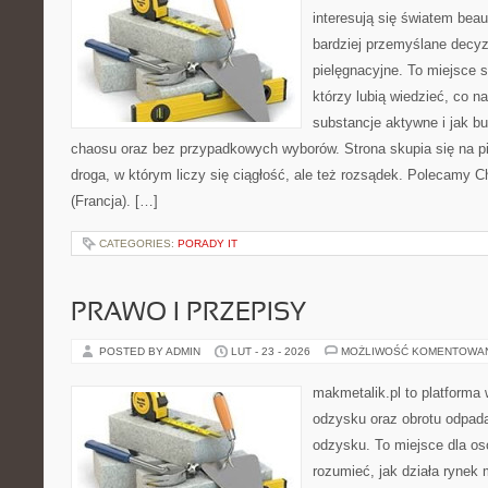
interesują się światem bea
bardziej przemyślane decy
pielęgnacyjne. To miejsce 
którzy lubią wiedzieć, co na
substancje aktywne i jak b
chaosu oraz bez przypadkowych wyborów. Strona skupia się na pi
droga, w którym liczy się ciągłość, ale też rozsądek. Polecamy C
(Francja). […]
CATEGORIES:
PORADY IT
PRAWO I PRZEPISY
POSTED BY ADMIN
LUT - 23 - 2026
MOŻLIWOŚĆ KOMENTOWA
makmetalik.pl to platforma
odzysku oraz obrotu odpad
odzysku. To miejsce dla osób
rozumieć, jak działa rynek 