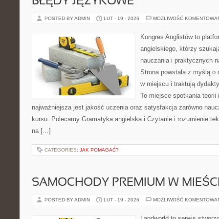
BŁĘDY JĘZYKOWE
POSTED BY ADMIN
LUT - 19 - 2026
MOŻLIWOŚĆ KOMENTOWA
Kongres Anglistów to platfo
angielskiego, którzy szuk
nauczania i praktycznych n
Strona powstała z myślą o 
w miejscu i traktują dydakt
To miejsce spotkania teorii 
najważniejsza jest jakość uczenia oraz satysfakcja zarówno nauczy
kursu. Polecamy Gramatyka angielska i Czytanie i rozumienie teks
na […]
CATEGORIES:
JAK POMAGAĆ?
SAMOCHODY PREMIUM W MIEŚC
POSTED BY ADMIN
LUT - 19 - 2026
MOŻLIWOŚĆ KOMENTOWA
Landworld to serwis stworz