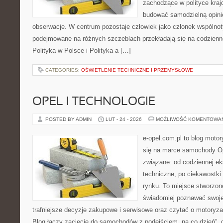
zachodzące w polityce kraj
budować samodzielną opinię
obserwacje. W centrum pozostaje człowiek jako członek wspólnoty
podejmowane na różnych szczeblach przekładają się na codzienn
Polityka w Polsce i Polityka a […]
CATEGORIES:
OŚWIETLENIE TECHNICZNE I PRZEMYSŁOWE
OPEL I TECHNOLOGIE
POSTED BY ADMIN
LUT - 24 - 2026
MOŻLIWOŚĆ KOMENTOWA
e-opel.com.pl to blog motor
się na marce samochody Op
związane: od codziennej eks
techniczne, po ciekawostki
rynku. To miejsce stworzon
świadomiej poznawać swoj
trafniejsze decyzje zakupowe i serwisowe oraz czytać o motoryza
Blog łączy zacięcie do samochodów z podejściem „na co dzień”, gdz