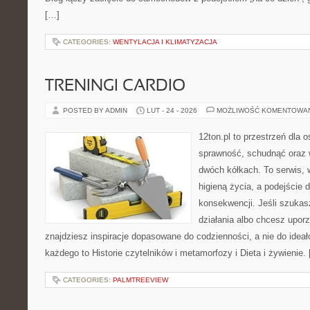
[…]
CATEGORIES:
WENTYLACJA I KLIMATYZACJA
TRENINGI CARDIO
POSTED BY ADMIN
LUT - 24 - 2026
MOŻLIWOŚĆ KOMENTOWA
12ton.pl to przestrzeń dla 
sprawność, schudnąć oraz w
dwóch kółkach. To serwis, w
higieną życia, a podejście 
konsekwencji. Jeśli szuka
działania albo chcesz upor
znajdziesz inspiracje dopasowane do codzienności, a nie do ideał
każdego to Historie czytelników i metamorfozy i Dieta i żywienie.
CATEGORIES:
PALMTREEVIEW