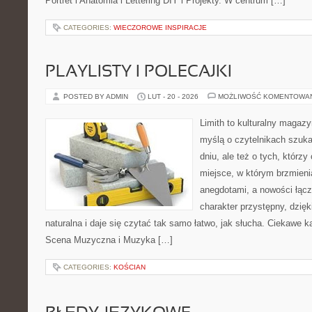
Portret i Anatomia i Lettering DIY i Projekty. W centrum […]
CATEGORIES:
WIECZOROWE INSPIRACJE
PLAYLISTY I POLECAJKI
POSTED BY ADMIN
LUT - 20 - 2026
MOŻLIWOŚĆ KOMENTOWA
Limith to kulturalny magaz
myślą o czytelnikach szuka
dniu, ale też o tych, którz
miejsce, w którym brzmieni
anegdotami, a nowości łącz
charakter przystępny, dzię
naturalna i daje się czytać tak samo łatwo, jak słucha. Ciekawe ka
Scena Muzyczna i Muzyka […]
CATEGORIES:
KOŚCIAN