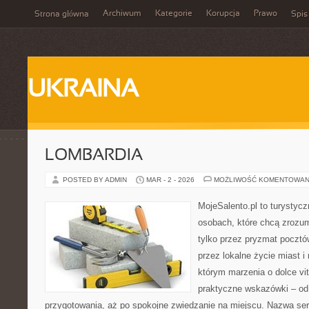
Archiwum
Kategorie
Korupcja
Prawo
Strona główna
Spis
UKRAINA
LOMBARDIA
POSTED BY ADMIN
MAR - 2 - 2026
MOŻLIWOŚĆ KOMENTOWAN
MojeSalento.pl to turystyc
osobach, które chcą zrozu
tylko przez pryzmat pocztó
przez lokalne życie miast i
którym marzenia o dolce vit
praktyczne wskazówki – od p
przygotowania, aż po spokojne zwiedzanie na miejscu. Nazwa se