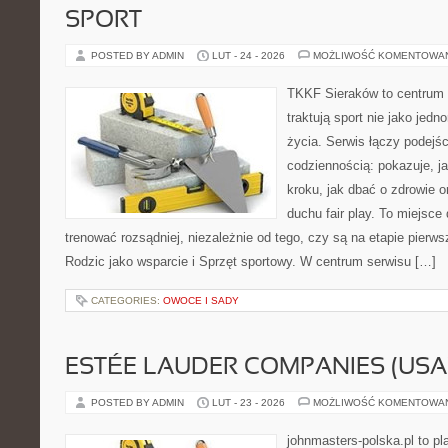
SPORT
POSTED BY ADMIN
LUT - 24 - 2026
MOŻLIWOŚĆ KOMENTOWA
TKKF Sieraków to centrum w
traktują sport nie jako jedn
życia. Serwis łączy podejś
codziennością: pokazuje, j
kroku, jak dbać o zdrowie o
duchu fair play. To miejsce 
trenować rozsądniej, niezależnie od tego, czy są na etapie pier
Rodzic jako wsparcie i Sprzęt sportowy. W centrum serwisu […]
CATEGORIES:
OWOCE I SADY
ESTÉE LAUDER COMPANIES (USA
POSTED BY ADMIN
LUT - 23 - 2026
MOŻLIWOŚĆ KOMENTOWA
johnmasters-polska.pl to pl