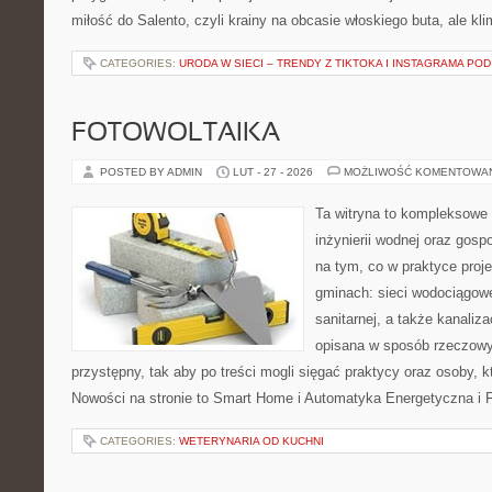
miłość do Salento, czyli krainy na obcasie włoskiego buta, ale kl
CATEGORIES:
URODA W SIECI – TRENDY Z TIKTOKA I INSTAGRAMA POD
FOTOWOLTAIKA
POSTED BY ADMIN
LUT - 27 - 2026
MOŻLIWOŚĆ KOMENTOWA
Ta witryna to kompleksowe 
inżynierii wodnej oraz gosp
na tym, co w praktyce proje
gminach: sieci wodociągowe,
sanitarnej, a także kanaliz
opisana w sposób rzeczowy
przystępny, tak aby po treści mogli sięgać praktycy oraz osoby, k
Nowości na stronie to Smart Home i Automatyka Energetyczna i F
CATEGORIES:
WETERYNARIA OD KUCHNI