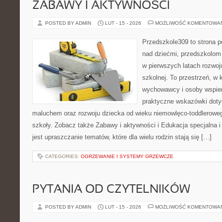
ZABAWY I AKTYWNOŚCI
POSTED BY ADMIN
LUT - 15 - 2026
MOŻLIWOŚĆ KOMENTOWA
Przedszkole309 to strona 
nad dziećmi, przedszkolom 
w pierwszych latach rozwoj
szkolnej. To przestrzeń, w
wychowawcy i osoby wspier
praktyczne wskazówki dotyc
maluchem oraz rozwoju dziecka od wieku niemowlęco-toddleroweg
szkoły. Zobacz także Zabawy i aktywności i Edukacja specjalna i 
jest upraszczanie tematów, które dla wielu rodzin stają się […]
CATEGORIES:
OGRZEWANIE I SYSTEMY GRZEWCZE
PYTANIA OD CZYTELNIKÓW
POSTED BY ADMIN
LUT - 15 - 2026
MOŻLIWOŚĆ KOMENTOWA