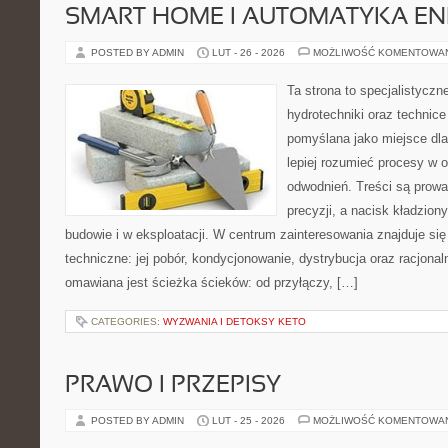
SMART HOME I AUTOMATYKA E
POSTED BY ADMIN
LUT - 26 - 2026
MOŻLIWOŚĆ KOMENTOWA
Ta strona to specjalistyc
hydrotechniki oraz technice 
pomyślana jako miejsce dla
lepiej rozumieć procesy w 
odwodnień. Treści są prowa
precyzji, a nacisk kładzion
budowie i w eksploatacji. W centrum zainteresowania znajduje s
techniczne: jej pobór, kondycjonowanie, dystrybucja oraz racjona
omawiana jest ścieżka ścieków: od przyłączy, […]
CATEGORIES:
WYZWANIA I DETOKSY KETO
PRAWO I PRZEPISY
POSTED BY ADMIN
LUT - 25 - 2026
MOŻLIWOŚĆ KOMENTOWA