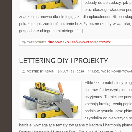
odpady do sprzedaży, jak p
oraz dlaczego właściwe po
znaczenie zarówno dla ekologii, jak i dla opłacalności. Strona sku
pokazuje, jak zamienić pozornie bezużyteczne rzeczy w wartość,
gospodarkę obiegu zamkniętego. […]
CATEGORIES:
ŚRODOWISKO I ZRÓWNOWAŻONY ROZWÓJ
LETTERING DIY I PROJEKTY
POSTED BY ADMIN
LUT - 21 - 2026
MOŻLIWOŚĆ KOMENTOWA
Elfiki777 to natchniony blo
ilustrować i tworzyć pismo
przyjemny. To miejsce pows
kochają kreskę, cenią papi
podpis w rysunku oraz piśm
czytelnika od pierwszych pr
bardziej wymagające tematy związane z kadrem i harmonią pisma