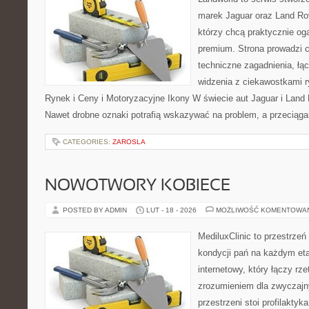
marek Jaguar oraz Land Rov
którzy chcą praktycznie og
premium. Strona prowadzi 
techniczne zagadnienia, łą
widzenia z ciekawostkami r
Rynek i Ceny i Motoryzacyjne Ikony W świecie aut Jaguar i Land 
Nawet drobne oznaki potrafią wskazywać na problem, a przeciąga
CATEGORIES:
ZAROSLA
NOWOTWORY KOBIECE
POSTED BY ADMIN
LUT - 18 - 2026
MOŻLIWOŚĆ KOMENTOWA
MediluxClinic to przestrzeń
kondycji pań na każdym eta
internetowy, który łączy rz
zrozumieniem dla zwyczajn
przestrzeni stoi profilakty