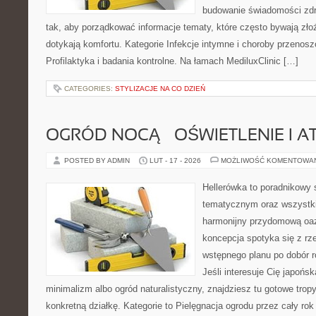
budowanie świadomości zdr
tak, aby porządkować informacje tematy, które często bywają zło
dotykają komfortu. Kategorie Infekcje intymne i choroby przenosz
Profilaktyka i badania kontrolne. Na łamach MediluxClinic […]
CATEGORIES:
STYLIZACJE NA CO DZIEŃ
OGRÓD NOCĄ – OŚWIETLENIE I 
POSTED BY ADMIN
LUT - 17 - 2026
MOŻLIWOŚĆ KOMENTOWA
Hellerówka to poradnikowy
tematycznym oraz wszystk
harmonijny przydomową oaz
koncepcja spotyka się z r
wstępnego planu po dobór roś
Jeśli interesuje Cię japońs
minimalizm albo ogród naturalistyczny, znajdziesz tu gotowe tropy
konkretną działkę. Kategorie to Pielęgnacja ogrodu przez cały rok 