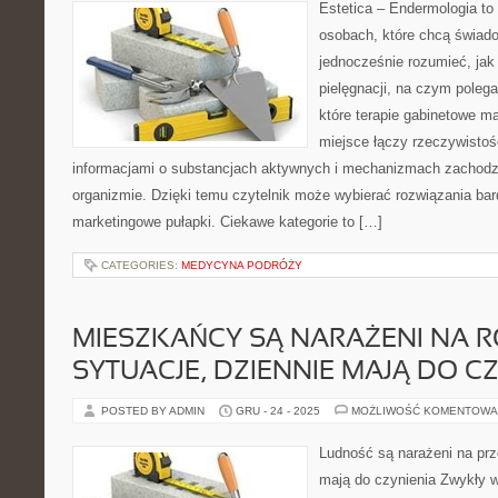
Estetica – Endermologia to 
osobach, które chcą świado
jednocześnie rozumieć, jak 
pielęgnacji, na czym poleg
które terapie gabinetowe ma
miejsce łączy rzeczywistoś
informacjami o substancjach aktywnych i mechanizmach zachodz
organizmie. Dzięki temu czytelnik może wybierać rozwiązania bar
marketingowe pułapki. Ciekawe kategorie to […]
CATEGORIES:
MEDYCYNA PODRÓŻY
MIESZKAŃCY SĄ NARAŻENI NA 
SYTUACJE, DZIENNIE MAJĄ DO C
POSTED BY ADMIN
GRU - 24 - 2025
MOŻLIWOŚĆ KOMENTOWA
Ludność są narażeni na prz
mają do czynienia Zwykły 