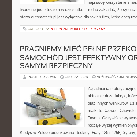
naprawdę korzystanie z narz
tworzone jest strzałem w dziesiątkę. Trudno zakładać, że sytuac
oferta automatech.pl jest wyłącznie dla takich firm, które chcą t
CATEGORIES:
POLITYCZNE KONFLIKTY I KRYZYSY
PRAGNIEMY MIEĆ PEŁNE PRZEKO
SAMOCHÓD JEST EFEKTYWNY O
SAMYM BEZPIECZNY
POSTED BY ADMIN
GRU - 22 - 2025
MOŻLIWOŚĆ KOMENTOWA
Zagadnienia motoryzacyjne
aktualnie dużo fabryk, któr
oraz innych wehikułów. Dzi
marki to Daewoo, Chevrolet,
Toyota. Oczywiście wytwarz
rodzaje wyżej wymieniony
Kiedyś w Polsce produkowano Beskidy, Fiaty 125 i 126P, Syreny,