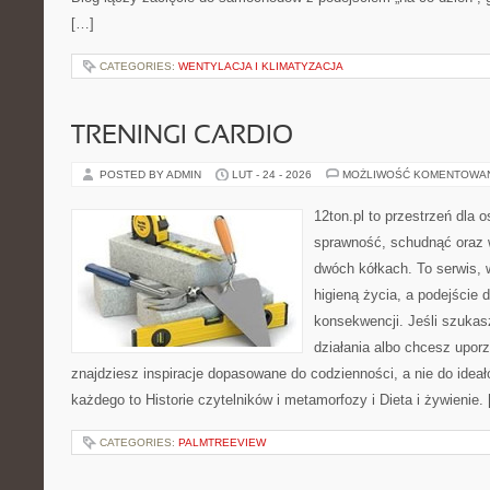
[…]
CATEGORIES:
WENTYLACJA I KLIMATYZACJA
TRENINGI CARDIO
POSTED BY ADMIN
LUT - 24 - 2026
MOŻLIWOŚĆ KOMENTOWA
12ton.pl to przestrzeń dla 
sprawność, schudnąć oraz w
dwóch kółkach. To serwis, w
higieną życia, a podejście 
konsekwencji. Jeśli szuka
działania albo chcesz upor
znajdziesz inspiracje dopasowane do codzienności, a nie do ideał
każdego to Historie czytelników i metamorfozy i Dieta i żywienie.
CATEGORIES:
PALMTREEVIEW