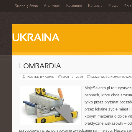
Archiwum
Kategorie
Korupcja
Prawo
Strona główna
Spis
UKRAINA
LOMBARDIA
POSTED BY ADMIN
MAR - 2 - 2026
MOŻLIWOŚĆ KOMENTOWAN
MojeSalento.pl to turystyc
osobach, które chcą zrozu
tylko przez pryzmat pocztó
przez lokalne życie miast i
którym marzenia o dolce vit
praktyczne wskazówki – od p
przygotowania, aż po spokojne zwiedzanie na miejscu. Nazwa se