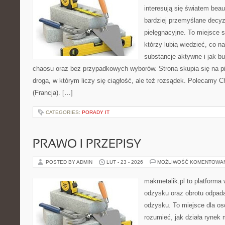
interesują się światem bea
bardziej przemyślane decy
pielęgnacyjne. To miejsce 
którzy lubią wiedzieć, co na
substancje aktywne i jak b
chaosu oraz bez przypadkowych wyborów. Strona skupia się na pi
droga, w którym liczy się ciągłość, ale też rozsądek. Polecamy C
(Francja). […]
CATEGORIES:
PORADY IT
PRAWO I PRZEPISY
POSTED BY ADMIN
LUT - 23 - 2026
MOŻLIWOŚĆ KOMENTOWA
makmetalik.pl to platforma
odzysku oraz obrotu odpad
odzysku. To miejsce dla osób
rozumieć, jak działa rynek 