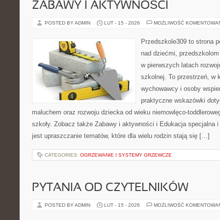
ZABAWY I AKTYWNOŚCI
POSTED BY ADMIN
LUT - 15 - 2026
MOŻLIWOŚĆ KOMENTOWA
Przedszkole309 to strona 
nad dziećmi, przedszkolom 
w pierwszych latach rozwoj
szkolnej. To przestrzeń, w
wychowawcy i osoby wspier
praktyczne wskazówki dotyc
maluchem oraz rozwoju dziecka od wieku niemowlęco-toddleroweg
szkoły. Zobacz także Zabawy i aktywności i Edukacja specjalna i 
jest upraszczanie tematów, które dla wielu rodzin stają się […]
CATEGORIES:
OGRZEWANIE I SYSTEMY GRZEWCZE
PYTANIA OD CZYTELNIKÓW
POSTED BY ADMIN
LUT - 15 - 2026
MOŻLIWOŚĆ KOMENTOWA