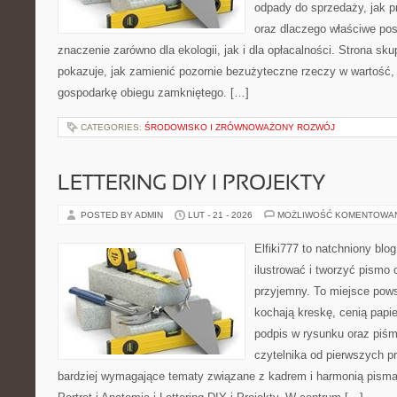
odpady do sprzedaży, jak p
oraz dlaczego właściwe po
znaczenie zarówno dla ekologii, jak i dla opłacalności. Strona sku
pokazuje, jak zamienić pozornie bezużyteczne rzeczy w wartość,
gospodarkę obiegu zamkniętego. […]
CATEGORIES:
ŚRODOWISKO I ZRÓWNOWAŻONY ROZWÓJ
LETTERING DIY I PROJEKTY
POSTED BY ADMIN
LUT - 21 - 2026
MOŻLIWOŚĆ KOMENTOWA
Elfiki777 to natchniony blo
ilustrować i tworzyć pismo
przyjemny. To miejsce pows
kochają kreskę, cenią papi
podpis w rysunku oraz piśm
czytelnika od pierwszych pr
bardziej wymagające tematy związane z kadrem i harmonią pisma