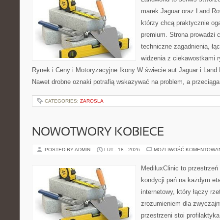
marek Jaguar oraz Land Rov
którzy chcą praktycznie og
premium. Strona prowadzi 
techniczne zagadnienia, łą
widzenia z ciekawostkami r
Rynek i Ceny i Motoryzacyjne Ikony W świecie aut Jaguar i Land 
Nawet drobne oznaki potrafią wskazywać na problem, a przeciąga
CATEGORIES:
ZAROSLA
NOWOTWORY KOBIECE
POSTED BY ADMIN
LUT - 18 - 2026
MOŻLIWOŚĆ KOMENTOWA
MediluxClinic to przestrzeń
kondycji pań na każdym eta
internetowy, który łączy rz
zrozumieniem dla zwyczajn
przestrzeni stoi profilakty