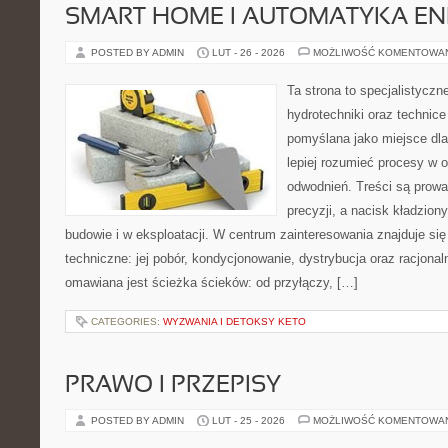
SMART HOME I AUTOMATYKA E
POSTED BY ADMIN
LUT - 26 - 2026
MOŻLIWOŚĆ KOMENTOWA
Ta strona to specjalistyc
hydrotechniki oraz technice 
pomyślana jako miejsce dla
lepiej rozumieć procesy w 
odwodnień. Treści są prowa
precyzji, a nacisk kładzion
budowie i w eksploatacji. W centrum zainteresowania znajduje s
techniczne: jej pobór, kondycjonowanie, dystrybucja oraz racjona
omawiana jest ścieżka ścieków: od przyłączy, […]
CATEGORIES:
WYZWANIA I DETOKSY KETO
PRAWO I PRZEPISY
POSTED BY ADMIN
LUT - 25 - 2026
MOŻLIWOŚĆ KOMENTOWA