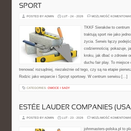
SPORT
POSTED BY ADMIN
LUT - 24 - 2026
MOŻLIWOŚĆ KOMENTOWA
TKKF Sieraków to centrum w
traktują sport nie jako jedn
życia. Serwis łączy podejś
codziennością: pokazuje, j
kroku, jak dbać o zdrowie o
duchu fair play. To miejsce 
trenować rozsądniej, niezależnie od tego, czy są na etapie pier
Rodzic jako wsparcie i Sprzęt sportowy. W centrum serwisu […]
CATEGORIES:
OWOCE I SADY
ESTÉE LAUDER COMPANIES (USA
POSTED BY ADMIN
LUT - 23 - 2026
MOŻLIWOŚĆ KOMENTOWA
johnmasters-polska.pl to pl