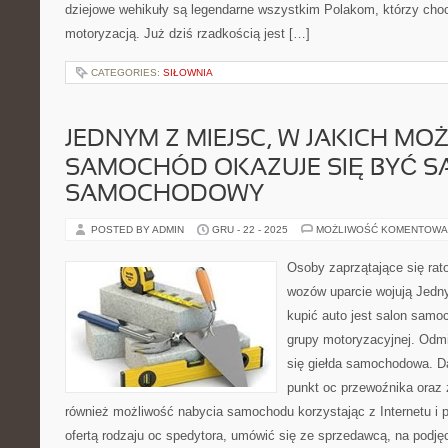
dziejowe wehikuły są legendarne wszystkim Polakom, którzy choci
motoryzacją. Już dziś rzadkością jest […]
CATEGORIES:
SIŁOWNIA
JEDNYM Z MIEJSC, W JAKICH MO
SAMOCHÓD OKAZUJE SIĘ BYĆ S
SAMOCHODOWY
POSTED BY ADMIN
GRU - 22 - 2025
MOŻLIWOŚĆ KOMENTOWA
Osoby zaprzątające się ra
wozów uparcie wojują Jedny
kupić auto jest salon samo
grupy motoryzacyjnej. Od
się giełda samochodowa. Da
punkt oc przewoźnika oraz z
również możliwość nabycia samochodu korzystając z Internetu i p
ofertą rodzaju oc spedytora, umówić się ze sprzedawcą, na podjęc