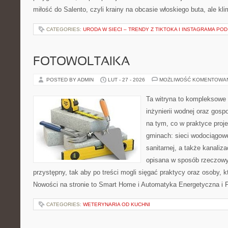
miłość do Salento, czyli krainy na obcasie włoskiego buta, ale kl
CATEGORIES:
URODA W SIECI – TRENDY Z TIKTOKA I INSTAGRAMA POD
FOTOWOLTAIKA
POSTED BY ADMIN
LUT - 27 - 2026
MOŻLIWOŚĆ KOMENTOWA
Ta witryna to kompleksowe 
inżynierii wodnej oraz gosp
na tym, co w praktyce proje
gminach: sieci wodociągowe,
sanitarnej, a także kanaliz
opisana w sposób rzeczowy
przystępny, tak aby po treści mogli sięgać praktycy oraz osoby, k
Nowości na stronie to Smart Home i Automatyka Energetyczna i F
CATEGORIES:
WETERYNARIA OD KUCHNI