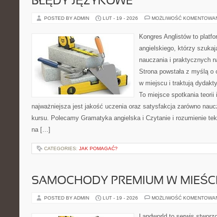
BŁĘDY JĘZYKOWE
POSTED BY ADMIN
LUT - 19 - 2026
MOŻLIWOŚĆ KOMENTOWA
Kongres Anglistów to platfo
angielskiego, którzy szuk
nauczania i praktycznych n
Strona powstała z myślą o 
w miejscu i traktują dydakt
To miejsce spotkania teorii 
najważniejsza jest jakość uczenia oraz satysfakcja zarówno nauczy
kursu. Polecamy Gramatyka angielska i Czytanie i rozumienie teks
na […]
CATEGORIES:
JAK POMAGAĆ?
SAMOCHODY PREMIUM W MIEŚC
POSTED BY ADMIN
LUT - 19 - 2026
MOŻLIWOŚĆ KOMENTOWA
Landworld to serwis stworz