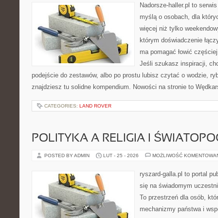
Nadorsze-haller.pl to serwi
myślą o osobach, dla któr
więcej niż tylko weekendo
którym doświadczenie łączy
ma pomagać łowić częściej 
Jeśli szukasz inspiracji, 
podejście do zestawów, albo po prostu lubisz czytać o wodzie, ryb
znajdziesz tu solidne kompendium. Nowości na stronie to Wędka
CATEGORIES:
LAND ROVER
POLITYKA A RELIGIA I ŚWIATOP
POSTED BY ADMIN
LUT - 25 - 2026
MOŻLIWOŚĆ KOMENTOWA
ryszard-galla.pl to portal p
się na świadomym uczestni
To przestrzeń dla osób, kt
mechanizmy państwa i wspó