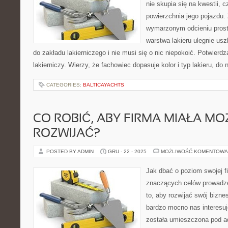
nie skupia się na kwestii, 
powierzchnia jego pojazdu.
wymarzonym odcieniu prosto
warstwa lakieru ulegnie us
do zakładu lakierniczego i nie musi się o nic niepokoić. Potwierdza
lakierniczy. Wierzy, że fachowiec dopasuje kolor i typ lakieru, do 
CATEGORIES:
BALTICAYACHTS
CO ROBIĆ, ABY FIRMA MIAŁA MO
ROZWIJAĆ?
POSTED BY ADMIN
GRU - 22 - 2025
MOŻLIWOŚĆ KOMENTOWA
Jak dbać o poziom swojej f
znaczących celów prowadzen
to, aby rozwijać swój bizne
bardzo mocno nas interesuj
została umieszczona pod a