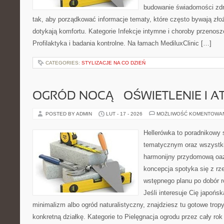
budowanie świadomości zdr
tak, aby porządkować informacje tematy, które często bywają zło
dotykają komfortu. Kategorie Infekcje intymne i choroby przenosz
Profilaktyka i badania kontrolne. Na łamach MediluxClinic […]
CATEGORIES:
STYLIZACJE NA CO DZIEŃ
OGRÓD NOCĄ – OŚWIETLENIE I 
POSTED BY ADMIN
LUT - 17 - 2026
MOŻLIWOŚĆ KOMENTOWA
Hellerówka to poradnikowy
tematycznym oraz wszystk
harmonijny przydomową oaz
koncepcja spotyka się z r
wstępnego planu po dobór roś
Jeśli interesuje Cię japońs
minimalizm albo ogród naturalistyczny, znajdziesz tu gotowe tropy
konkretną działkę. Kategorie to Pielęgnacja ogrodu przez cały rok 