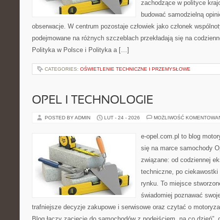
zachodzące w polityce kraj
budować samodzielną opinię
obserwacje. W centrum pozostaje człowiek jako członek wspólnoty
podejmowane na różnych szczeblach przekładają się na codzienn
Polityka w Polsce i Polityka a […]
CATEGORIES:
OŚWIETLENIE TECHNICZNE I PRZEMYSŁOWE
OPEL I TECHNOLOGIE
POSTED BY ADMIN
LUT - 24 - 2026
MOŻLIWOŚĆ KOMENTOWA
e-opel.com.pl to blog motor
się na marce samochody Op
związane: od codziennej eks
techniczne, po ciekawostki
rynku. To miejsce stworzon
świadomiej poznawać swoj
trafniejsze decyzje zakupowe i serwisowe oraz czytać o motoryza
Blog łączy zacięcie do samochodów z podejściem „na co dzień”, gdz