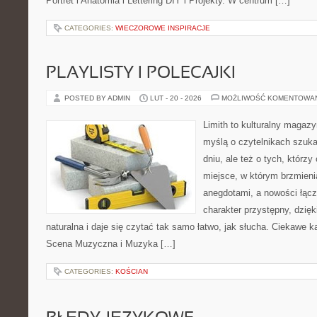
Portret i Anatomia i Lettering DIY i Projekty. W centrum […]
CATEGORIES:
WIECZOROWE INSPIRACJE
PLAYLISTY I POLECAJKI
POSTED BY ADMIN
LUT - 20 - 2026
MOŻLIWOŚĆ KOMENTOWA
Limith to kulturalny magaz
myślą o czytelnikach szuka
dniu, ale też o tych, którz
miejsce, w którym brzmieni
anegdotami, a nowości łącz
charakter przystępny, dzię
naturalna i daje się czytać tak samo łatwo, jak słucha. Ciekawe ka
Scena Muzyczna i Muzyka […]
CATEGORIES:
KOŚCIAN