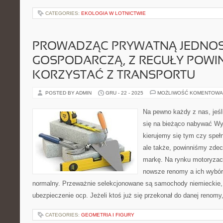
CATEGORIES:
EKOLOGIA W LOTNICTWIE
PROWADZĄC PRYWATNĄ JEDNO
GOSPODARCZĄ, Z REGUŁY POWI
KORZYSTAĆ Z TRANSPORTU
POSTED BY ADMIN
GRU - 22 - 2025
MOŻLIWOŚĆ KOMENTOWA
Na pewno każdy z nas, jeśl
się na bieżąco nabywać Wyb
kierujemy się tym czy speł
ale także, powinniśmy zde
markę. Na rynku motoryzac
nowsze renomy a ich wybór 
normalny. Przeważnie selekcjonowane są samochody niemieckie, 
ubezpieczenie ocp. Jeżeli ktoś już się przekonał do danej renomy
CATEGORIES:
GEOMETRIA I FIGURY