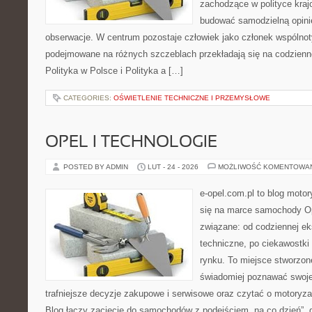
zachodzące w polityce kraj
budować samodzielną opinię
obserwacje. W centrum pozostaje człowiek jako członek wspólnoty
podejmowane na różnych szczeblach przekładają się na codzienn
Polityka w Polsce i Polityka a […]
CATEGORIES:
OŚWIETLENIE TECHNICZNE I PRZEMYSŁOWE
OPEL I TECHNOLOGIE
POSTED BY ADMIN
LUT - 24 - 2026
MOŻLIWOŚĆ KOMENTOWA
e-opel.com.pl to blog motor
się na marce samochody Op
związane: od codziennej eks
techniczne, po ciekawostki
rynku. To miejsce stworzon
świadomiej poznawać swoj
trafniejsze decyzje zakupowe i serwisowe oraz czytać o motoryza
Blog łączy zacięcie do samochodów z podejściem „na co dzień”, gdz