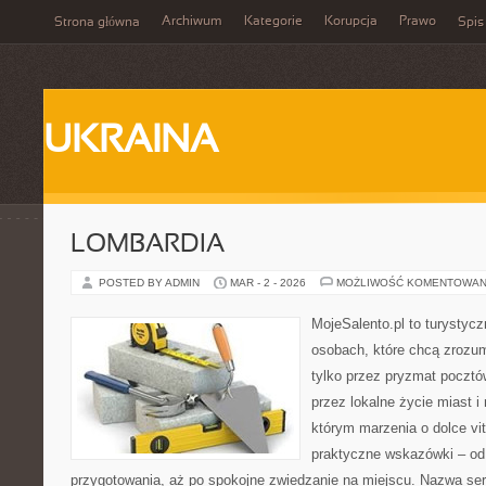
Archiwum
Kategorie
Korupcja
Prawo
Strona główna
Spis
UKRAINA
LOMBARDIA
POSTED BY ADMIN
MAR - 2 - 2026
MOŻLIWOŚĆ KOMENTOWAN
MojeSalento.pl to turystyc
osobach, które chcą zrozu
tylko przez pryzmat pocztó
przez lokalne życie miast i
którym marzenia o dolce vit
praktyczne wskazówki – od p
przygotowania, aż po spokojne zwiedzanie na miejscu. Nazwa se