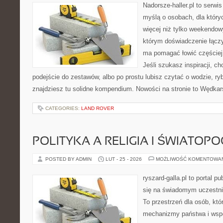
Nadorsze-haller.pl to serwi
myślą o osobach, dla któr
więcej niż tylko weekendo
którym doświadczenie łączy
ma pomagać łowić częściej 
Jeśli szukasz inspiracji, 
podejście do zestawów, albo po prostu lubisz czytać o wodzie, ryb
znajdziesz tu solidne kompendium. Nowości na stronie to Wędka
CATEGORIES:
LAND ROVER
POLITYKA A RELIGIA I ŚWIATOP
POSTED BY ADMIN
LUT - 25 - 2026
MOŻLIWOŚĆ KOMENTOWA
ryszard-galla.pl to portal p
się na świadomym uczestni
To przestrzeń dla osób, kt
mechanizmy państwa i wspó