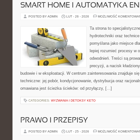
SMART HOME I AUTOMATYKA E
POSTED BY ADMIN
LUT - 26 - 2026
MOŻLIWOŚĆ KOMENTOWA
Ta strona to specjalistyc
hydrotechniki oraz technice 
pomyślana jako miejsce dla
lepiej rozumieć procesy w 
odwodnień. Treści są prowa
precyzji, a nacisk kładzion
budowie i w eksploatacji. W centrum zainteresowania znajduje s
techniczne: jej pobór, kondycjonowanie, dystrybucja oraz racjona
omawiana jest ścieżka ścieków: od przyłączy, […]
CATEGORIES:
WYZWANIA I DETOKSY KETO
PRAWO I PRZEPISY
POSTED BY ADMIN
LUT - 25 - 2026
MOŻLIWOŚĆ KOMENTOWA