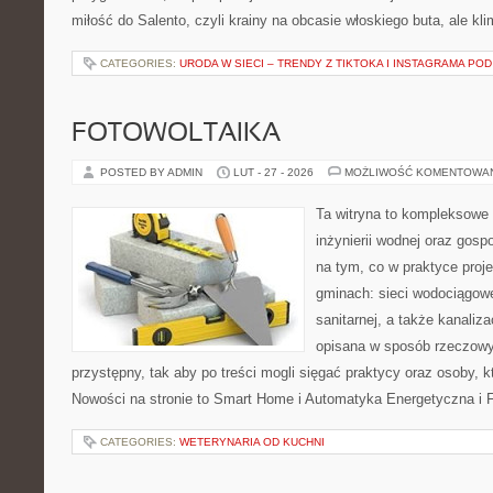
miłość do Salento, czyli krainy na obcasie włoskiego buta, ale kl
CATEGORIES:
URODA W SIECI – TRENDY Z TIKTOKA I INSTAGRAMA POD
FOTOWOLTAIKA
POSTED BY ADMIN
LUT - 27 - 2026
MOŻLIWOŚĆ KOMENTOWA
Ta witryna to kompleksowe 
inżynierii wodnej oraz gosp
na tym, co w praktyce proje
gminach: sieci wodociągowe,
sanitarnej, a także kanaliz
opisana w sposób rzeczowy
przystępny, tak aby po treści mogli sięgać praktycy oraz osoby, k
Nowości na stronie to Smart Home i Automatyka Energetyczna i F
CATEGORIES:
WETERYNARIA OD KUCHNI