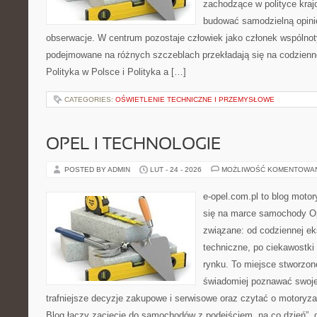
zachodzące w polityce kraj
budować samodzielną opinię
obserwacje. W centrum pozostaje człowiek jako członek wspólnoty
podejmowane na różnych szczeblach przekładają się na codzienn
Polityka w Polsce i Polityka a […]
CATEGORIES:
OŚWIETLENIE TECHNICZNE I PRZEMYSŁOWE
OPEL I TECHNOLOGIE
POSTED BY ADMIN
LUT - 24 - 2026
MOŻLIWOŚĆ KOMENTOWA
e-opel.com.pl to blog motor
się na marce samochody Op
związane: od codziennej eks
techniczne, po ciekawostki
rynku. To miejsce stworzon
świadomiej poznawać swoj
trafniejsze decyzje zakupowe i serwisowe oraz czytać o motoryza
Blog łączy zacięcie do samochodów z podejściem „na co dzień”, gdz