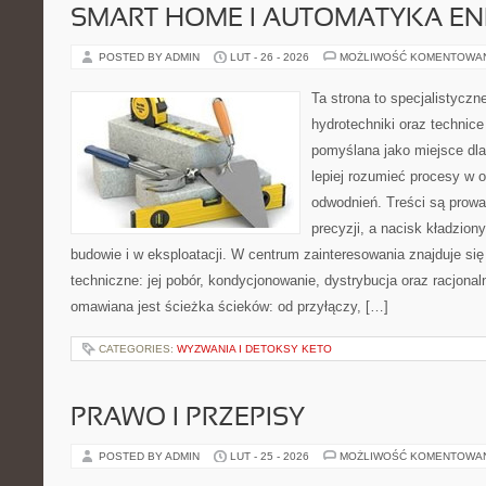
SMART HOME I AUTOMATYKA E
POSTED BY ADMIN
LUT - 26 - 2026
MOŻLIWOŚĆ KOMENTOWA
Ta strona to specjalistyc
hydrotechniki oraz technice 
pomyślana jako miejsce dla
lepiej rozumieć procesy w 
odwodnień. Treści są prowa
precyzji, a nacisk kładzion
budowie i w eksploatacji. W centrum zainteresowania znajduje s
techniczne: jej pobór, kondycjonowanie, dystrybucja oraz racjona
omawiana jest ścieżka ścieków: od przyłączy, […]
CATEGORIES:
WYZWANIA I DETOKSY KETO
PRAWO I PRZEPISY
POSTED BY ADMIN
LUT - 25 - 2026
MOŻLIWOŚĆ KOMENTOWA