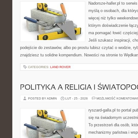
Nadorsze-haller.pl to serwi
myślą o osobach, dla któr
więcej niż tylko weekendo
którym doświadczenie łączy
ma pomagać łowić częściej 
Jeśli szukasz inspiracji, 
podejście do zestawów, albo po prostu lubisz czytać o wodzie, ryb
znajdziesz tu solidne kompendium. Nowości na stronie to Wędka
CATEGORIES:
LAND ROVER
POLITYKA A RELIGIA I ŚWIATOP
POSTED BY ADMIN
LUT - 25 - 2026
MOŻLIWOŚĆ KOMENTOWA
ryszard-galla.pl to portal p
się na świadomym uczestni
To przestrzeń dla osób, kt
mechanizmy państwa i wspó