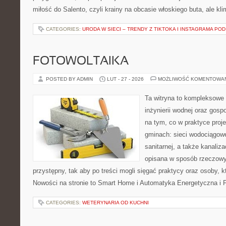
miłość do Salento, czyli krainy na obcasie włoskiego buta, ale kl
CATEGORIES:
URODA W SIECI – TRENDY Z TIKTOKA I INSTAGRAMA POD
FOTOWOLTAIKA
POSTED BY ADMIN
LUT - 27 - 2026
MOŻLIWOŚĆ KOMENTOWA
Ta witryna to kompleksowe 
inżynierii wodnej oraz gosp
na tym, co w praktyce proje
gminach: sieci wodociągowe,
sanitarnej, a także kanaliz
opisana w sposób rzeczowy
przystępny, tak aby po treści mogli sięgać praktycy oraz osoby, k
Nowości na stronie to Smart Home i Automatyka Energetyczna i F
CATEGORIES:
WETERYNARIA OD KUCHNI