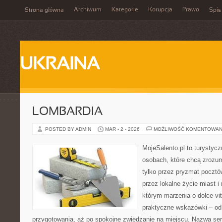
Archiwum
Kategorie
Korupcja
Prawo
Strona główna
Spis
UKRAINA
LOMBARDIA
POSTED BY ADMIN
MAR - 2 - 2026
MOŻLIWOŚĆ KOMENTOWAN
MojeSalento.pl to turystyc
osobach, które chcą zrozu
tylko przez pryzmat pocztó
przez lokalne życie miast i
którym marzenia o dolce vit
praktyczne wskazówki – od p
przygotowania, aż po spokojne zwiedzanie na miejscu. Nazwa se