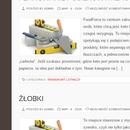
POSTED BY ADMIN
MAR - 9 - 2026
MOŻLIWOŚĆ KOMENTOWAN
FoodForce to centrum zaku
osób, które chcą jeść keto 
czegoś rezygnują. To miej
spotykają się z podejście
produkty, które wspierają s
tłuszczach, a jednocześnie
„carbsów”. Jeśli szukasz przestrzeni, gdzie keto jest proste na co 
papierze, ta idea jest dokładnie o tym. Nowe kategorie na […]
CATEGORIES:
TRANSPORT LOTNICZY
ŹŁOBKI
POSTED BY ADMIN
MAR - 8 - 2026
MOŻLIWOŚĆ KOMENTOWAN
To miejsce stworzone z myś
szeroko, czyli nie tylko jak