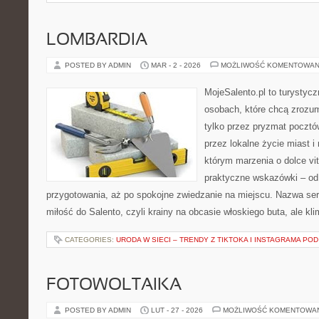
LOMBARDIA
POSTED BY ADMIN
MAR - 2 - 2026
MOŻLIWOŚĆ KOMENTOWAN
MojeSalento.pl to turystyc
osobach, które chcą zrozu
tylko przez pryzmat pocztó
przez lokalne życie miast i
którym marzenia o dolce vit
praktyczne wskazówki – od p
przygotowania, aż po spokojne zwiedzanie na miejscu. Nazwa se
miłość do Salento, czyli krainy na obcasie włoskiego buta, ale kl
CATEGORIES:
URODA W SIECI – TRENDY Z TIKTOKA I INSTAGRAMA POD
FOTOWOLTAIKA
POSTED BY ADMIN
LUT - 27 - 2026
MOŻLIWOŚĆ KOMENTOWA