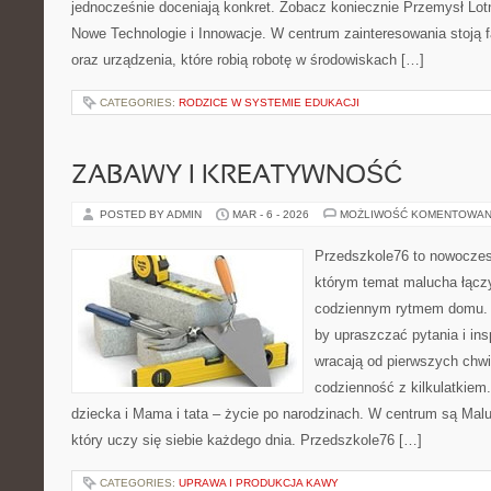
jednocześnie doceniają konkret. Zobacz koniecznie Przemysł Lotn
Nowe Technologie i Innowacje. W centrum zainteresowania stoją 
oraz urządzenia, które robią robotę w środowiskach […]
CATEGORIES:
RODZICE W SYSTEMIE EDUKACJI
ZABAWY I KREATYWNOŚĆ
POSTED BY ADMIN
MAR - 6 - 2026
MOŻLIWOŚĆ KOMENTOWAN
Przedszkole76 to nowoczesn
którym temat malucha łączy
codziennym rytmem domu. T
by upraszczać pytania i in
wracają od pierwszych chwi
codzienność z kilkulatkiem
dziecka i Mama i tata – życie po narodzinach. W centrum są Maluc
który uczy się siebie każdego dnia. Przedszkole76 […]
CATEGORIES:
UPRAWA I PRODUKCJA KAWY