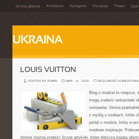
Archiwum
Kategorie
Korupcja
Prawo
Strona główna
Spis
UKRAINA
LOUIS VUITTON
POSTED BY ADMIN
MAR - 11 - 2026
MOŻLIWOŚĆ KOMENTOWA
Blog o modzie to miejsce, w
mogą znaleźć wskazówki 
zestawów. Strona pralniafo
z myślą o osobach, które c
portal o modzie, który w p
modowe inspiracje. Polecam
stronie można znaleźć liczne artykuły, które dotyczą świata ubioru