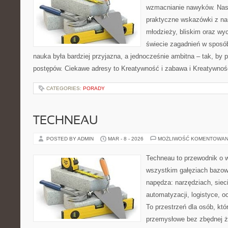
wzmacnianie nawyków. Nas
praktyczne wskazówki z na
młodzieży, bliskim oraz w
świecie zagadnień w sposó
nauka była bardziej przyjazna, a jednocześnie ambitna – tak, by 
postępów. Ciekawe adresy to Kreatywność i zabawa i Kreatywnoś
CATEGORIES:
PORADY
TECHNEAU
POSTED BY ADMIN
MAR - 8 - 2026
MOŻLIWOŚĆ KOMENTOWAN
Techneau to przewodnik o 
wszystkim gałęziach bazowy
napędza: narzędziach, siec
automatyzacji, logistyce, o
To przestrzeń dla osób, kt
przemysłowe bez zbędnej ża