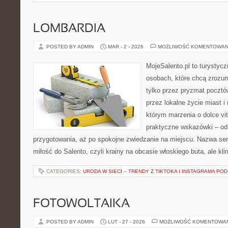
LOMBARDIA
POSTED BY ADMIN
MAR - 2 - 2026
MOŻLIWOŚĆ KOMENTOWAN
MojeSalento.pl to turystyc
osobach, które chcą zrozu
tylko przez pryzmat pocztó
przez lokalne życie miast i
którym marzenia o dolce vit
praktyczne wskazówki – od p
przygotowania, aż po spokojne zwiedzanie na miejscu. Nazwa se
miłość do Salento, czyli krainy na obcasie włoskiego buta, ale kl
CATEGORIES:
URODA W SIECI – TRENDY Z TIKTOKA I INSTAGRAMA POD
FOTOWOLTAIKA
POSTED BY ADMIN
LUT - 27 - 2026
MOŻLIWOŚĆ KOMENTOWA