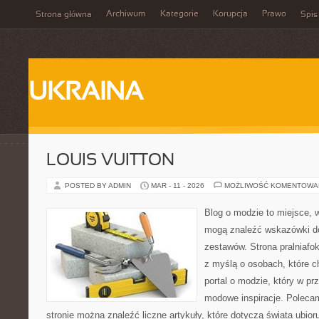
Archiwum
Kategorie
Korupcja
Prawo
Strona główna
Spis
UKRAINA
LOUIS VUITTON
POSTED BY ADMIN
MAR - 11 - 2026
MOŻLIWOŚĆ KOMENTOWA
Blog o modzie to miejsce, w
mogą znaleźć wskazówki 
zestawów. Strona pralniafo
z myślą o osobach, które c
portal o modzie, który w p
modowe inspiracje. Polecam
stronie można znaleźć liczne artykuły, które dotyczą świata ubioru