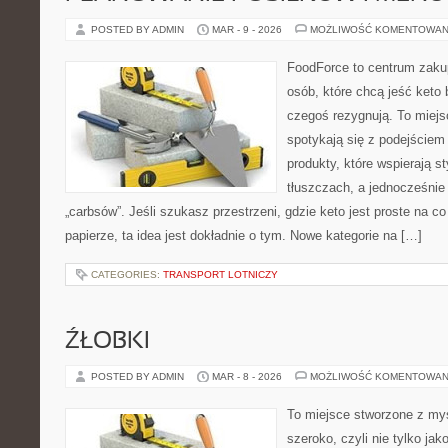
POSTED BY ADMIN
MAR - 9 - 2026
MOŻLIWOŚĆ KOMENTOWAN
FoodForce to centrum zaku
osób, które chcą jeść keto 
czegoś rezygnują. To miej
spotykają się z podejście
produkty, które wspierają s
tłuszczach, a jednocześnie
„carbsów”. Jeśli szukasz przestrzeni, gdzie keto jest proste na co 
papierze, ta idea jest dokładnie o tym. Nowe kategorie na […]
CATEGORIES:
TRANSPORT LOTNICZY
ŹŁOBKI
POSTED BY ADMIN
MAR - 8 - 2026
MOŻLIWOŚĆ KOMENTOWAN
To miejsce stworzone z myś
szeroko, czyli nie tylko jak