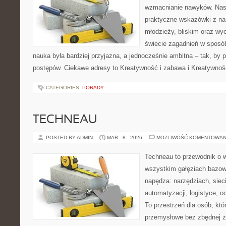
wzmacnianie nawyków. Nas
praktyczne wskazówki z na
młodzieży, bliskim oraz w
świecie zagadnień w sposó
nauka była bardziej przyjazna, a jednocześnie ambitna – tak, by 
postępów. Ciekawe adresy to Kreatywność i zabawa i Kreatywnoś
CATEGORIES:
PORADY
TECHNEAU
POSTED BY ADMIN
MAR - 8 - 2026
MOŻLIWOŚĆ KOMENTOWAN
Techneau to przewodnik o 
wszystkim gałęziach bazowy
napędza: narzędziach, siec
automatyzacji, logistyce, o
To przestrzeń dla osób, kt
przemysłowe bez zbędnej ża