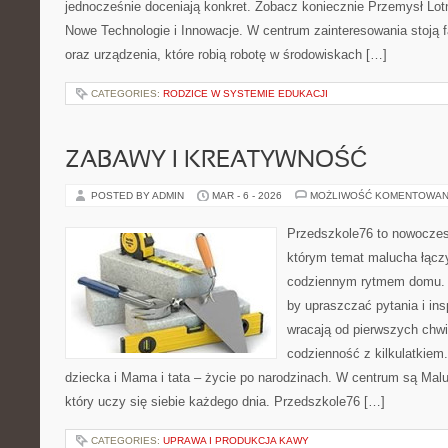
jednocześnie doceniają konkret. Zobacz koniecznie Przemysł Lotn
Nowe Technologie i Innowacje. W centrum zainteresowania stoją 
oraz urządzenia, które robią robotę w środowiskach […]
CATEGORIES:
RODZICE W SYSTEMIE EDUKACJI
ZABAWY I KREATYWNOŚĆ
POSTED BY ADMIN
MAR - 6 - 2026
MOŻLIWOŚĆ KOMENTOWAN
Przedszkole76 to nowoczesn
którym temat malucha łączy
codziennym rytmem domu. T
by upraszczać pytania i in
wracają od pierwszych chwi
codzienność z kilkulatkiem
dziecka i Mama i tata – życie po narodzinach. W centrum są Maluc
który uczy się siebie każdego dnia. Przedszkole76 […]
CATEGORIES:
UPRAWA I PRODUKCJA KAWY