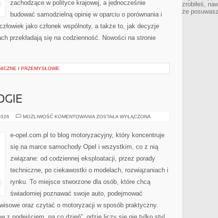
zachodzące w polityce krajowej, a jednocześnie
zrobiłeś, na
że posuwasz 
budować samodzielną opinię w oparciu o porównania i
złowiek jako członek wspólnoty, a także to, jak decyzje
h przekładają się na codzienność. Nowości na stronie
NICZNE I PRZEMYSŁOWE
OGIE
OPEL
2026
MOŻLIWOŚĆ KOMENTOWANIA
ZOSTAŁA WYŁĄCZONA
I
TECHNOLOGIE
e-opel.com.pl to blog motoryzacyjny, który koncentruje
się na marce samochody Opel i wszystkim, co z nią
związane: od codziennej eksploatacji, przez porady
techniczne, po ciekawostki o modelach, rozwiązaniach i
rynku. To miejsce stworzone dla osób, które chcą
świadomiej poznawać swoje auto, podejmować
rwisowe oraz czytać o motoryzacji w sposób praktyczny.
z podejściem „na co dzień”, gdzie liczy się nie tylko styl