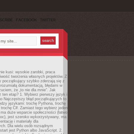
SCRIBE
FACEBOOK
TWITTER
e kusi: wysokie zarobki, praca
iwość tworzenia własnych projektów. Z
ny początkujący szybko zderzają się z
zrozumiałą dokumentacją, błędami w
zuciem, że „to nie dla mnie”. Jak
z ten etap? 1. Wybierz pierwszy język i
go Najczęstszy błąd początkujących to
dzy językami: trochę Pythona, trochę
 trochę C#. Zamiast tego wybierz jeden
: ma duże wsparcie społeczności (łatwo
oc), jest szeroko wykorzystywany, ma
ntację i materiały dla
ych. Dla wielu osób rozsądnym
tart jest Python albo JavaScript. 2.