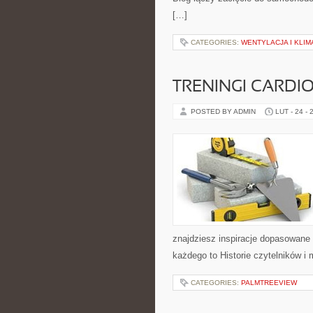
[…]
CATEGORIES:
WENTYLACJA I KLIM
TRENINGI CARDI
POSTED BY ADMIN
LUT - 24 - 
znajdziesz inspiracje dopasowane d
każdego to Historie czytelników i 
CATEGORIES:
PALMTREEVIEW