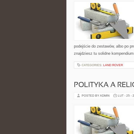
podejście do zestawów, albo po pro
znajdziesz tu solidne kompendium
CATEGORIES:
LAND ROVER
POLITYKA A RELI
POSTED BY ADMIN
LUT - 25 - 