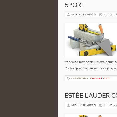
SPORT
POSTED BY ADMIN
LUT - 24 - 
trenować rozsądniej, niezależnie 
Rodzic jako wsparcie i Sprzęt spo
CATEGORIES:
OWOCE I SADY
ESTÉE LAUDER C
POSTED BY ADMIN
LUT - 23 - 