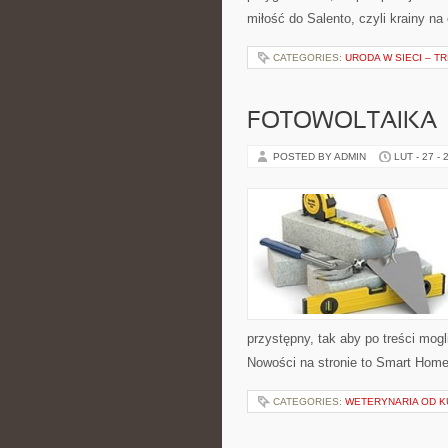
miłość do Salento, czyli krainy na
CATEGORIES:
URODA W SIECI – T
FOTOWOLTAIKA
POSTED BY ADMIN
LUT - 27 - 
przystępny, tak aby po treści mogl
Nowości na stronie to Smart Home
CATEGORIES:
WETERYNARIA OD K