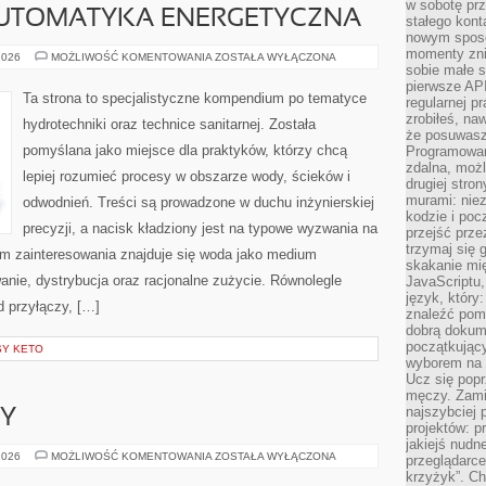
w sobotę prz
AUTOMATYKA ENERGETYCZNA
stałego kont
nowym sposo
momenty zni
SMART
2026
MOŻLIWOŚĆ KOMENTOWANIA
ZOSTAŁA WYŁĄCZONA
HOME
sobie małe s
I
pierwsze API
AUTOMATYKA
Ta strona to specjalistyczne kompendium po tematyce
regularnej p
ENERGETYCZNA
zrobiłeś, na
hydrotechniki oraz technice sanitarnej. Została
że posuwasz 
pomyślana jako miejsce dla praktyków, którzy chcą
Programowani
zdalna, możl
lepiej rozumieć procesy w obszarze wody, ścieków i
drugiej stro
murami: nie
odwodnień. Treści są prowadzone w duchu inżynierskiej
kodzie i poc
precyzji, a nacisk kładziony jest na typowe wyzwania na
przejść prze
trzymaj się 
um zainteresowania znajduje się woda jako medium
skakanie mię
wanie, dystrybucja oraz racjonalne zużycie. Równolegle
JavaScriptu,
język, który
d przyłączy, […]
znaleźć pom
dobrą dokume
początkując
SY KETO
wyborem na s
Ucz się popr
męczy. Zamia
najszybciej 
SY
projektów: p
jakiejś nudn
PRAWO
2026
MOŻLIWOŚĆ KOMENTOWANIA
ZOSTAŁA WYŁĄCZONA
przeglądarce,
I
krzyżyk”. Ch
PRZEPISY