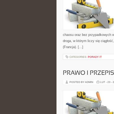
chaosu oraz bez przypadkowych wy
droga, w którym liczy się ciągłoś
(Francja). […]
CATEGORIES:
PORADY IT
PRAWO I PRZEPI
POSTED BY ADMIN
LUT - 23 - 