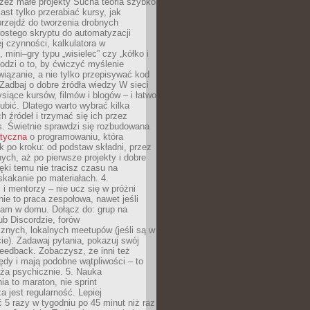
zez małe projekty Sucha teoria szybko
st tylko przerabiać kursy, jak
przejdź do tworzenia drobnych
rostego skryptu do automatyzacji
ej czynności, kalkulatora w
 mini–gry typu „wisielec” czy „kółko i
odzi o to, by ćwiczyć myślenie
iązanie, a nie tylko przepisywać kod
 Zadbaj o dobre źródła wiedzy W sieci
ysiące kursów, filmów i blogów – i łatwo
ubić. Dlatego warto wybrać kilka
 źródeł i trzymać się ich przez
s. Świetnie sprawdzi się rozbudowana
atyczna
o programowaniu, która
k po kroku: od podstaw składni, przez
nych, aż po pierwsze projekty i dobre
ięki temu nie tracisz czasu na
kakanie po materiałach. 4.
i mentorzy – nie ucz się w próżni
e to praca zespołowa, nawet jeśli
sam w domu. Dołącz do: grup na
b Discordzie, forów
znych, lokalnych meetupów (jeśli są w
e). Zadawaj pytania, pokazuj swój
feedback. Zobaczysz, że inni też
łędy i mają podobne wątpliwości – to
ża psychicznie. 5. Nauka
a to maraton, nie sprint
a jest regularność. Lepiej
5 razy w tygodniu po 45 minut niż raz