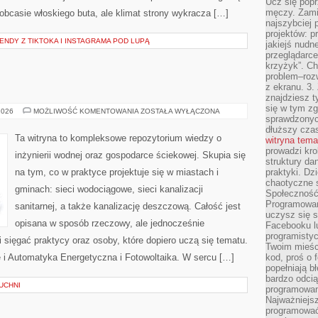
Ucz się popr
męczy. Zamia
 obcasie włoskiego buta, ale klimat strony wykracza […]
najszybciej 
projektów: p
RENDY Z TIKTOKA I INSTAGRAMA POD LUPĄ
jakiejś nudn
przeglądarce,
krzyżyk”. Ch
problem–rozw
z ekranu. 3.
znajdziesz t
się w tym zg
FOTOWOLTAIKA
2026
MOŻLIWOŚĆ KOMENTOWANIA
ZOSTAŁA WYŁĄCZONA
sprawdzonych
dłuższy cza
Ta witryna to kompleksowe repozytorium wiedzy o
witryna tem
prowadzi kro
inżynierii wodnej oraz gospodarce ściekowej. Skupia się
struktury da
na tym, co w praktyce projektuje się w miastach i
praktyki. Dz
chaotyczne s
gminach: sieci wodociągowe, sieci kanalizacji
Społeczność 
Programowani
sanitarnej, a także kanalizację deszczową. Całość jest
uczysz się 
opisana w sposób rzeczowy, ale jednocześnie
Facebooku lu
programistyc
i sięgać praktycy oraz osoby, które dopiero uczą się tematu.
Twoim mieści
 i Automatyka Energetyczna i Fotowoltaika. W sercu […]
kod, proś o 
popełniają b
bardzo odcią
UCHNI
programowani
Najważniejsz
programować 