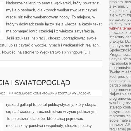
problem–rozw
Nadorsze-haller.pl to serwis wędkarski, który powstał z
z ekranu. 3.
myślą o osobach, dla których wędkarstwo jest czymś
znajdziesz t
się w tym zg
więcej niż tylko weekendowym hobby. To miejsce, w
sprawdzonych
dłuższy cza
którym doświadczenie łączy się z wiedzą, a każdy tekst
witryna tem
ma pomagać łowić częściej i z większą satysfakcją.
prowadzi kro
struktury da
Jeśli szukasz inspiracji, chcesz uporządkować swoje
praktyki. Dz
stu lubisz czytać o wodzie, rybach i wędkarskich realiach,
chaotyczne s
Społeczność 
. Nowości na stronie to Wędkarstwo spinningowe […]
Programowani
uczysz się 
Facebooku lu
programistyc
Twoim mieści
kod, proś o 
popełniają b
GIA I ŚWIATOPOGLĄD
bardzo odcią
programowani
POLITYKA
2026
MOŻLIWOŚĆ KOMENTOWANIA
ZOSTAŁA WYŁĄCZONA
Najważniejsz
A
programować 
RELIGIA
w sobotę prz
I
ryszard-galla.pl to portal publicystyczny, który skupia
ŚWIATOPOGLĄD
stałego kont
się na świadomym uczestnictwie w życiu publicznym.
nowym sposo
momenty zni
To przestrzeń dla osób, które chcą pojmować
sobie małe s
pierwsze API
mechanizmy państwa i wspólnoty, śledzić procesy
regularnej p