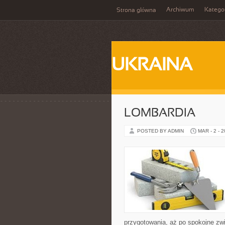
Archiwum
Katego
Strona główna
UKRAINA
LOMBARDIA
POSTED BY ADMIN
MAR - 2 - 
przygotowania, aż po spokojne zw