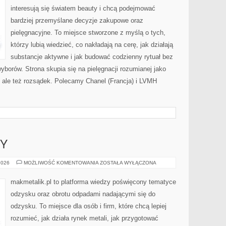
interesują się światem beauty i chcą podejmować
bardziej przemyślane decyzje zakupowe oraz
pielęgnacyjne. To miejsce stworzone z myślą o tych,
którzy lubią wiedzieć, co nakładają na cerę, jak działają
substancje aktywne i jak budować codzienny rytuał bez
borów. Strona skupia się na pielęgnacji rozumianej jako
ć, ale też rozsądek. Polecamy Chanel (Francja) i LVMH
SY
PRAWO
2026
MOŻLIWOŚĆ KOMENTOWANIA
ZOSTAŁA WYŁĄCZONA
I
PRZEPISY
makmetalik.pl to platforma wiedzy poświęcony tematyce
odzysku oraz obrotu odpadami nadającymi się do
odzysku. To miejsce dla osób i firm, które chcą lepiej
rozumieć, jak działa rynek metali, jak przygotować