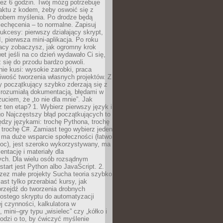
ez 6 godzin. Twój mózg potrzebuje
aktu z kodem, żeby oswoić się z
bem myślenia. Po drodze będą
echęcenia – to normalne. Zapisuj
ukcesy: pierwszy działający skrypt,
, pierwsza mini-aplikacja. Po roku
racy zobaczysz, jak ogromny krok
wet jeśli na co dzień wydawało Ci się,
się do przodu bardzo powoli.
e kusi: wysokie zarobki, praca
iwość tworzenia własnych projektów. Z
ny początkujący szybko zderzają się z
zrozumiałą dokumentacją, błędami w
zuciem, że „to nie dla mnie”. Jak
z ten etap? 1. Wybierz pierwszy język i
go Najczęstszy błąd początkujących to
dzy językami: trochę Pythona, trochę
 trochę C#. Zamiast tego wybierz jeden
: ma duże wsparcie społeczności (łatwo
oc), jest szeroko wykorzystywany, ma
ntację i materiały dla
ych. Dla wielu osób rozsądnym
tart jest Python albo JavaScript. 2.
zez małe projekty Sucha teoria szybko
st tylko przerabiać kursy, jak
przejdź do tworzenia drobnych
rostego skryptu do automatyzacji
ej czynności, kalkulatora w
 mini–gry typu „wisielec” czy „kółko i
odzi o to, by ćwiczyć myślenie