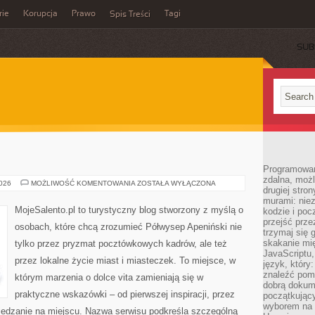
rie
Korupcja
Prawo
Tagi
Spis Treści
SUB
Programowani
zdalna, możl
LOMBARDIA
2026
MOŻLIWOŚĆ KOMENTOWANIA
ZOSTAŁA WYŁĄCZONA
drugiej stro
murami: nie
MojeSalento.pl to turystyczny blog stworzony z myślą o
kodzie i poc
przejść prze
osobach, które chcą zrozumieć Półwysep Apeniński nie
trzymaj się 
skakanie mię
tylko przez pryzmat pocztówkowych kadrów, ale też
JavaScriptu,
przez lokalne życie miast i miasteczek. To miejsce, w
język, który
znaleźć pom
którym marzenia o dolce vita zamieniają się w
dobrą dokume
praktyczne wskazówki – od pierwszej inspiracji, przez
początkując
wyborem na s
iedzanie na miejscu. Nazwa serwisu podkreśla szczególną