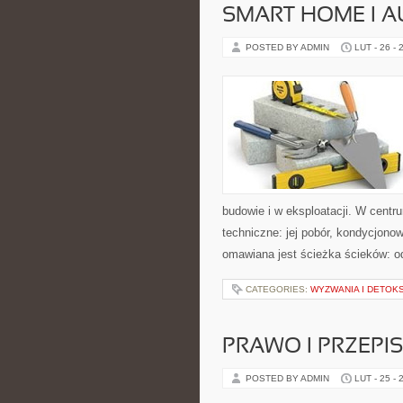
SMART HOME I 
POSTED BY ADMIN
LUT - 26 - 
budowie i w eksploatacji. W centr
techniczne: jej pobór, kondycjono
omawiana jest ścieżka ścieków: o
CATEGORIES:
WYZWANIA I DETOK
PRAWO I PRZEPI
POSTED BY ADMIN
LUT - 25 - 