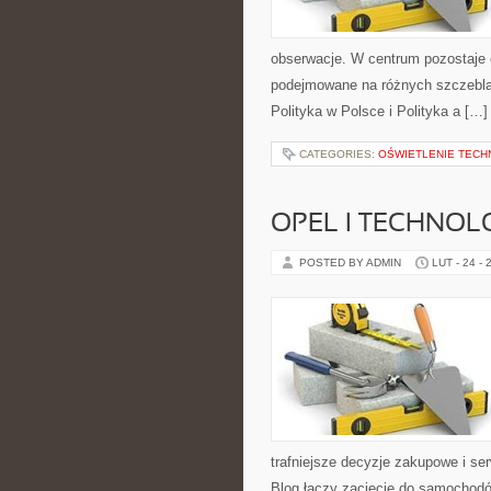
obserwacje. W centrum pozostaje c
podejmowane na różnych szczeblac
Polityka w Polsce i Polityka a […]
CATEGORIES:
OŚWIETLENIE TECH
OPEL I TECHNOL
POSTED BY ADMIN
LUT - 24 - 
trafniejsze decyzje zakupowe i se
Blog łączy zacięcie do samochodów 