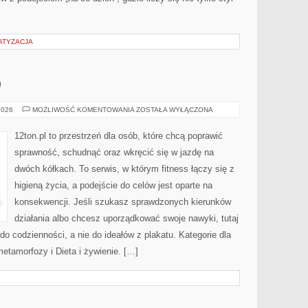
ATYZACJA
O
TRENINGI
2026
MOŻLIWOŚĆ KOMENTOWANIA
ZOSTAŁA WYŁĄCZONA
CARDIO
12ton.pl to przestrzeń dla osób, które chcą poprawić
sprawność, schudnąć oraz wkręcić się w jazdę na
dwóch kółkach. To serwis, w którym fitness łączy się z
higieną życia, a podejście do celów jest oparte na
konsekwencji. Jeśli szukasz sprawdzonych kierunków
działania albo chcesz uporządkować swoje nawyki, tutaj
o codzienności, a nie do ideałów z plakatu. Kategorie dla
metamorfozy i Dieta i żywienie. […]