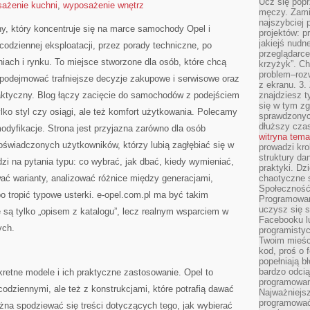
Ucz się popr
ażenie kuchni
,
wyposażenie wnętrz
męczy. Zamia
najszybciej 
ny, który koncentruje się na marce samochody Opel i
projektów: p
jakiejś nudn
codziennej eksploatacji, przez porady techniczne, po
przeglądarce,
iach i rynku. To miejsce stworzone dla osób, które chcą
krzyżyk”. Ch
problem–rozw
podejmować trafniejsze decyzje zakupowe i serwisowe oraz
z ekranu. 3.
aktyczny. Blog łączy zacięcie do samochodów z podejściem
znajdziesz t
się w tym zg
tylko styl czy osiągi, ale też komfort użytkowania. Polecamy
sprawdzonych
dłuższy cza
modyfikacje. Strona jest przyjazna zarówno dla osób
witryna tem
 doświadczonych użytkowników, którzy lubią zagłębiać się w
prowadzi kro
struktury da
zi na pytania typu: co wybrać, jak dbać, kiedy wymieniać,
praktyki. Dz
ać warianty, analizować różnice między generacjami,
chaotyczne s
Społeczność 
 tropić typowe usterki. e-opel.com.pl ma być takim
Programowani
uczysz się 
 są tylko „opisem z katalogu”, lecz realnym wsparciem w
Facebooku lu
ych.
programistyc
Twoim mieści
kod, proś o 
popełniają b
bardzo odcią
retne modele i ich praktyczne zastosowanie. Opel to
programowani
codziennymi, ale też z konstrukcjami, które potrafią dawać
Najważniejsz
programować 
żna spodziewać się treści dotyczących tego, jak wybierać