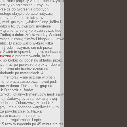
zez małe projekty Sucha teoria szybko
st tylko przerabiać kursy, jak
przejdź do tworzenia drobnych
rostego skryptu do automatyzacji
ej czynności, kalkulatora w
 mini–gry typu „wisielec” czy „kółko i
odzi o to, by ćwiczyć myślenie
iązanie, a nie tylko przepisywać kod
 Zadbaj o dobre źródła wiedzy W sieci
ysiące kursów, filmów i blogów – i łatwo
ubić. Dlatego warto wybrać kilka
 źródeł i trzymać się ich przez
s. Świetnie sprawdzi się rozbudowana
atyczna
o programowaniu, która
k po kroku: od podstaw składni, przez
nych, aż po pierwsze projekty i dobre
ięki temu nie tracisz czasu na
kakanie po materiałach. 4.
i mentorzy – nie ucz się w próżni
e to praca zespołowa, nawet jeśli
sam w domu. Dołącz do: grup na
b Discordzie, forów
znych, lokalnych meetupów (jeśli są w
e). Zadawaj pytania, pokazuj swój
feedback. Zobaczysz, że inni też
łędy i mają podobne wątpliwości – to
ża psychicznie. 5. Nauka
a to maraton, nie sprint
a jest regularność. Lepiej
5 razy w tygodniu po 45 minut niż raz