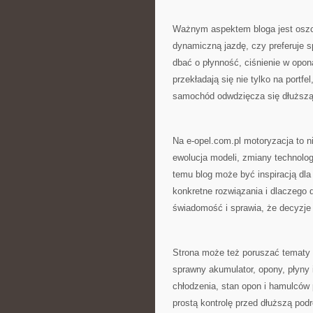
Ważnym aspektem bloga jest oszczę
dynamiczną jazdę, czy preferuje s
dbać o płynność, ciśnienie w opon
przekładają się nie tylko na portf
samochód odwdzięcza się dłuższą
Na e-opel.com.pl motoryzacja to ni
ewolucja modeli, zmiany technolog
temu blog może być inspiracją dla 
konkretne rozwiązania i dlaczego d
świadomość i sprawia, że decyzje
Strona może też poruszać tematy 
sprawny akumulator, opony, płyny 
chłodzenia, stan opon i hamulców
prostą kontrolę przed dłuższą podr