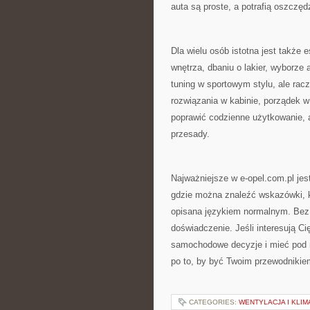
auta są proste, a potrafią oszczę
Dla wielu osób istotna jest także e
wnętrza, dbaniu o lakier, wyborze
tuning w sportowym stylu, ale rac
rozwiązania w kabinie, porządek w
poprawić codzienne użytkowanie, a
przesady.
Najważniejsze w e-opel.com.pl jes
gdzie można znaleźć wskazówki, kt
opisana językiem normalnym. Bez 
doświadczenie. Jeśli interesują Ci
samochodowe decyzje i mieć pod rę
po to, by być Twoim przewodnikiem
CATEGORIES:
WENTYLACJA I KLIM