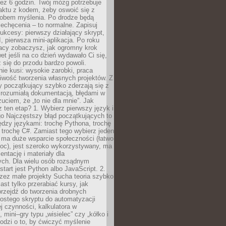
ez 6 godzin. Twój mózg potrzebuje
aktu z kodem, żeby oswoić się z
bem myślenia. Po drodze będą
echęcenia – to normalne. Zapisuj
ukcesy: pierwszy działający skrypt,
, pierwsza mini-aplikacja. Po roku
racy zobaczysz, jak ogromny krok
wet jeśli na co dzień wydawało Ci się,
się do przodu bardzo powoli.
e kusi: wysokie zarobki, praca
iwość tworzenia własnych projektów. Z
ny początkujący szybko zderzają się z
zrozumiałą dokumentacją, błędami w
zuciem, że „to nie dla mnie”. Jak
z ten etap? 1. Wybierz pierwszy język i
go Najczęstszy błąd początkujących to
dzy językami: trochę Pythona, trochę
 trochę C#. Zamiast tego wybierz jeden
: ma duże wsparcie społeczności (łatwo
oc), jest szeroko wykorzystywany, ma
ntację i materiały dla
ych. Dla wielu osób rozsądnym
tart jest Python albo JavaScript. 2.
zez małe projekty Sucha teoria szybko
st tylko przerabiać kursy, jak
przejdź do tworzenia drobnych
rostego skryptu do automatyzacji
ej czynności, kalkulatora w
 mini–gry typu „wisielec” czy „kółko i
odzi o to, by ćwiczyć myślenie