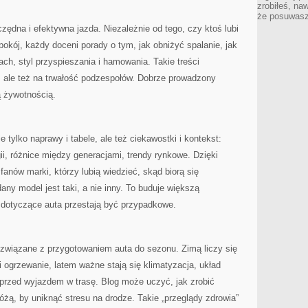
zrobiłeś, na
że posuwasz 
dna i efektywna jazda. Niezależnie od tego, czy ktoś lubi
pokój, każdy doceni porady o tym, jak obniżyć spalanie, jak
ach, styl przyspieszania i hamowania. Takie treści
el, ale też na trwałość podzespołów. Dobrze prowadzony
 żywotnością.
e tylko naprawy i tabele, ale też ciekawostki i kontekst:
ii, różnice między generacjami, trendy rynkowe. Dzięki
fanów marki, którzy lubią wiedzieć, skąd biorą się
any model jest taki, a nie inny. To buduje większą
 dotyczące auta przestają być przypadkowe.
związane z przygotowaniem auta do sezonu. Zimą liczy się
i ogrzewanie, latem ważne stają się klimatyzacja, układ
 przed wyjazdem w trasę. Blog może uczyć, jak zrobić
óżą, by uniknąć stresu na drodze. Takie „przeglądy zdrowia”