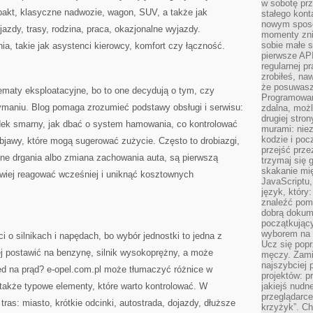
w sobotę prz
akt, klasyczne nadwozie, wagon, SUV, a także jak
stałego kont
nowym sposo
azdy, trasy, rodzina, praca, okazjonalne wyjazdy.
momenty zni
sobie małe s
a, takie jak asystenci kierowcy, komfort czy łączność.
pierwsze API
regularnej p
zrobiłeś, na
że posuwasz 
ematy eksploatacyjne, bo to one decydują o tym, czy
Programowani
maniu. Blog pomaga zrozumieć podstawy obsługi i serwisu:
zdalna, możl
drugiej stro
odek smarny, jak dbać o system hamowania, co kontrolować
murami: nie
kodzie i poc
bjawy, które mogą sugerować zużycie. Często to drobiazgi,
przejść prze
atne drgania albo zmiana zachowania auta, są pierwszą
trzymaj się 
skakanie mię
wiej reagować wcześniej i uniknąć kosztownych
JavaScriptu,
język, który
znaleźć pom
dobrą dokume
początkując
wyborem na s
ci o silnikach i napędach, bo wybór jednostki to jedna z
Ucz się popr
ej postawić na benzynę, silnik wysokoprężny, a może
męczy. Zamia
najszybciej 
d na prąd? e-opel.com.pl może tłumaczyć różnice w
projektów: p
a także typowe elementy, które warto kontrolować. W
jakiejś nudn
przeglądarce,
tras: miasto, krótkie odcinki, autostrada, dojazdy, dłuższe
krzyżyk”. Ch