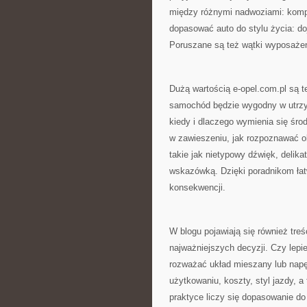
między różnymi nadwoziami: komp
dopasować auto do stylu życia: doj
Poruszane są też wątki wyposażeni
Dużą wartością e-opel.com.pl są t
samochód będzie wygodny w utrzy
kiedy i dlaczego wymienia się śr
w zawieszeniu, jak rozpoznawać o
takie jak nietypowy dźwięk, delik
wskazówką. Dzięki poradnikom łat
konsekwencji.
W blogu pojawiają się również treś
najważniejszych decyzji. Czy lepi
rozważać układ mieszany lub napę
użytkowaniu, koszty, styl jazdy, 
praktyce liczy się dopasowanie do 