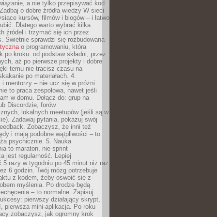
iązanie, a nie tylko przepisywać kod
 Zadbaj o dobre źródła wiedzy W sieci
ysiące kursów, filmów i blogów – i łatwo
ubić. Dlatego warto wybrać kilka
 źródeł i trzymać się ich przez
s. Świetnie sprawdzi się rozbudowana
atyczna
o programowaniu, która
k po kroku: od podstaw składni, przez
nych, aż po pierwsze projekty i dobre
ięki temu nie tracisz czasu na
kakanie po materiałach. 4.
i mentorzy – nie ucz się w próżni
e to praca zespołowa, nawet jeśli
sam w domu. Dołącz do: grup na
b Discordzie, forów
znych, lokalnych meetupów (jeśli są w
e). Zadawaj pytania, pokazuj swój
feedback. Zobaczysz, że inni też
łędy i mają podobne wątpliwości – to
ża psychicznie. 5. Nauka
a to maraton, nie sprint
a jest regularność. Lepiej
5 razy w tygodniu po 45 minut niż raz
ez 6 godzin. Twój mózg potrzebuje
aktu z kodem, żeby oswoić się z
bem myślenia. Po drodze będą
echęcenia – to normalne. Zapisuj
ukcesy: pierwszy działający skrypt,
, pierwsza mini-aplikacja. Po roku
racy zobaczysz, jak ogromny krok