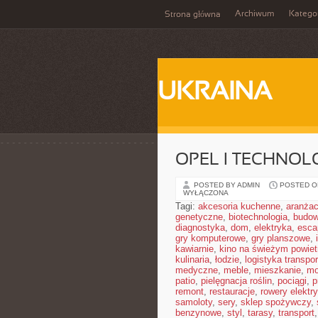
Archiwum
Katego
Strona główna
UKRAINA
OPEL I TECHNOL
POSTED BY ADMIN
POSTED ON
WYŁĄCZONA
Tagi:
akcesoria kuchenne
,
aranżac
genetyczne
,
biotechnologia
,
budow
diagnostyka
,
dom
,
elektryka
,
esca
gry komputerowe
,
gry planszowe
,
kawiarnie
,
kino na świeżym powiet
kulinaria
,
łodzie
,
logistyka transpor
medyczne
,
meble
,
mieszkanie
,
mo
patio
,
pielęgnacja roślin
,
pociągi
,
p
remont
,
restauracje
,
rowery elektr
samoloty
,
sery
,
sklep spożywczy
,
benzynowe
,
styl
,
tarasy
,
transport