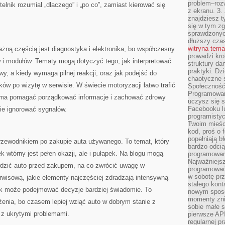
problem–rozw
telnik rozumiał „dlaczego” i „po co”, zamiast kierować się
z ekranu. 3.
znajdziesz t
się w tym zg
sprawdzonych
dłuższy cza
witryna tem
ażną częścią jest diagnostyka i elektronika, bo współczesny
prowadzi kro
 i modułów. Tematy mogą dotyczyć tego, jak interpretować
struktury da
praktyki. Dz
owy, a kiedy wymaga pilnej reakcji, oraz jak podejść do
chaotyczne s
ków po wizytę w serwisie. W świecie motoryzacji łatwo trafić
Społeczność 
Programowani
g ma pomagać porządkować informacje i zachować zdrowy
uczysz się 
Facebooku lu
nie ignorować sygnałów.
programistyc
Twoim mieści
kod, proś o 
popełniają b
rzewodnikiem po zakupie auta używanego. To temat, który
bardzo odcią
ek wtórny jest pełen okazji, ale i pułapek. Na blogu mogą
programowani
Najważniejsz
wdzić auto przed zakupem, na co zwrócić uwagę w
programować 
w sobotę prz
erwisową, jakie elementy najczęściej zdradzają intensywną
stałego kont
nik może podejmować decyzje bardziej świadomie. To
nowym sposo
momenty zni
enia, bo czasem lepiej wziąć auto w dobrym stanie z
sobie małe s
” z ukrytymi problemami.
pierwsze API
regularnej p