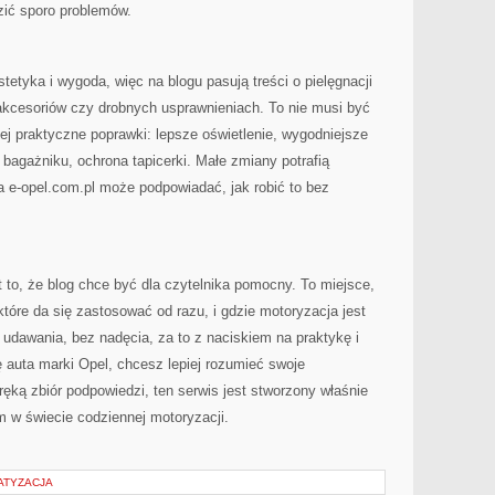
dzić sporo problemów.
stetyka i wygoda, więc na blogu pasują treści o pielęgnacji
 akcesoriów czy drobnych usprawnieniach. To nie musi być
zej praktyczne poprawki: lepsze oświetlenie, wygodniejsze
 bagażniku, ochrona tapicerki. Małe zmiany potrafią
 e-opel.com.pl może podpowiadać, jak robić to bez
t to, że blog chce być dla czytelnika pomocny. To miejsce,
óre da się zastosować od razu, i gdzie motoryzacja jest
udawania, bez nadęcia, za to z naciskiem na praktykę i
ę auta marki Opel, chcesz lepiej rozumieć swoje
ką zbiór podpowiedzi, ten serwis jest stworzony właśnie
 w świecie codziennej motoryzacji.
ATYZACJA