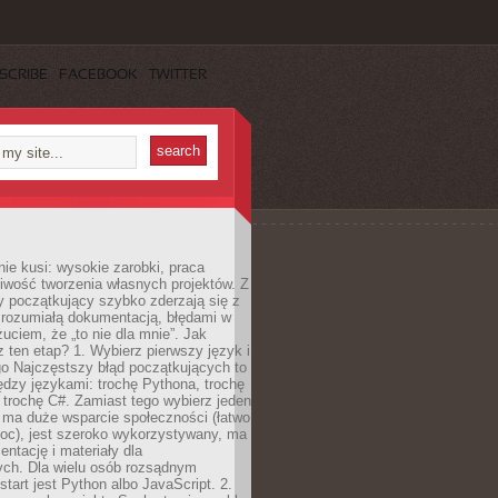
SCRIBE
FACEBOOK
TWITTER
e kusi: wysokie zarobki, praca
iwość tworzenia własnych projektów. Z
ny początkujący szybko zderzają się z
zrozumiałą dokumentacją, błędami w
zuciem, że „to nie dla mnie”. Jak
z ten etap? 1. Wybierz pierwszy język i
go Najczęstszy błąd początkujących to
dzy językami: trochę Pythona, trochę
 trochę C#. Zamiast tego wybierz jeden
: ma duże wsparcie społeczności (łatwo
oc), jest szeroko wykorzystywany, ma
ntację i materiały dla
ych. Dla wielu osób rozsądnym
tart jest Python albo JavaScript. 2.