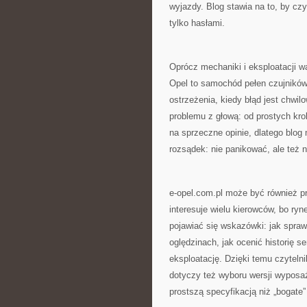
wyjazdy. Blog stawia na to, by czy
tylko hasłami.
Oprócz mechaniki i eksploatacji w
Opel to samochód pełen czujników
ostrzeżenia, kiedy błąd jest chwil
problemu z głową: od prostych kro
na sprzeczne opinie, dlatego blo
rozsądek: nie panikować, ale też 
e-opel.com.pl może być również p
interesuje wielu kierowców, bo ryn
pojawiać się wskazówki: jak spra
oględzinach, jak ocenić historię s
eksploatację. Dzięki temu czytel
dotyczy też wyboru wersji wyposaż
prostszą specyfikacją niż „bogate