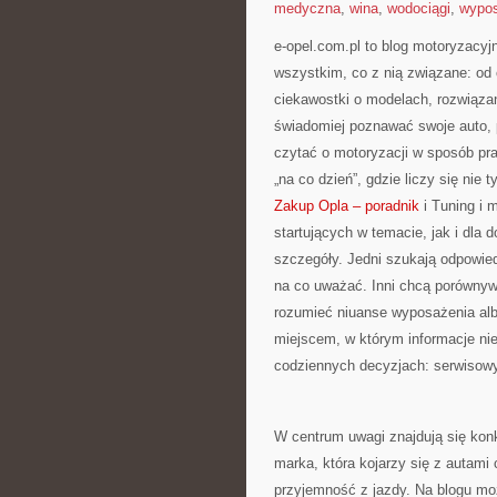
medyczna
,
wina
,
wodociągi
,
wypos
e-opel.com.pl to blog motoryzacyj
wszystkim, co z nią związane: od 
ciekawostki o modelach, rozwiązan
świadomiej poznawać swoje auto, 
czytać o motoryzacji w sposób pr
„na co dzień”, gdzie liczy się nie 
Zakup Opla – poradnik
i Tuning i 
startujących w temacie, jak i dla
szczegóły. Jedni szukają odpowied
na co uważać. Inni chcą porównyw
rozumieć niuanse wyposażenia albo
miejscem, w którym informacje nie
codziennych decyzjach: serwisow
W centrum uwagi znajdują się konk
marka, która kojarzy się z autami 
przyjemność z jazdy. Na blogu mo