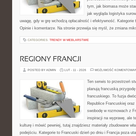
tym, jak biomasa może stać
jak wygląda logistyka suro
uwagę, gdy w grę wchodzą opłacalność i efektywność. Kategorie t
Opinie i komentarze. Na stronie przewija się myśl, że zmiana mi
CATEGORIES:
TRENDY W MEBLARSTWIE
REGIONY FRANCJI
POSTED BY ADMIN
LUT - 11 - 2026
MOŻLIWOŚĆ KOMENTOWA
Ten serwis to przestrzeń st
planują francuską przygodę
francuskiego. To fuzja dwó
Republice Francuskiej oraz 
swobodę w rozmowach z Fr
inspiracji na wyprawę, ale 
kulturę i mówić pewniej, tutaj znajdziesz materiały zbudowane w
podejściu. Kategorie to Francuski dzień po dniu i Francja poza u