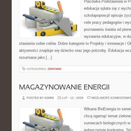
Placówka Podstawowa w Po
edukacja splata się z wych
szkolapopow.pl opisuje życ
cele pracy pedagogów i wyc
poznawaniu świata od pier
wyzwania edukacyjne, w du
stawiania sobie celów. Dobre kategorie to Projekty i innowacje i 
aktywności znajduje się dziecko oraz jego potrzeby. Edukacja wc
rozumiana jako […]
CATEGORIES:
ZDROWIE
MAGAZYNOWANIE ENERGII
POSTED BY ADMIN
LUT - 12 - 2026
MOŻLIWOŚĆ KOMENTOWA
Wikana BioEnergia to serwi
chcą ogarnąć temat zielonej
surowcach biologicznych w
jednocześnie konkretny. St