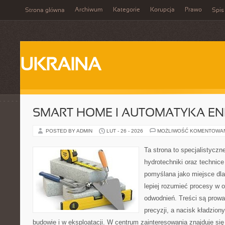
Archiwum
Kategorie
Korupcja
Prawo
Strona główna
Spis
UKRAINA
SMART HOME I AUTOMATYKA E
POSTED BY ADMIN
LUT - 26 - 2026
MOŻLIWOŚĆ KOMENTOWA
Ta strona to specjalistyc
hydrotechniki oraz technice 
pomyślana jako miejsce dla
lepiej rozumieć procesy w 
odwodnień. Treści są prowa
precyzji, a nacisk kładzion
budowie i w eksploatacji. W centrum zainteresowania znajduje s