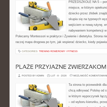
PRZEDSZKOLE NA 5 – porta
miejsce, w którym opiekuno
dziecko przez żłobek znajd
skupia się na typowych wy
wejściem w nową rutynę, em
nabywaniem kompetencji w
Polecamy Montessori w praktyce i Żywienie i dietetyka. Strona nie 
raczej mapa drogowa po tym, jak wspierać dziecko, kiedy pojawia
CATEGORIES:
TRENING ROWEROWY I FITNESS
PLAŻE PRZYJAZNE ZWIERZAKOM
POSTED BY ADMIN
LUT - 8 - 2026
MOŻLIWOŚĆ KOMENTOWAN
Ta strona to przewodnik dla
chcą odkrywać Polskę od st
w którym wypoczynek łączy
– od wyboru kierunku, prze