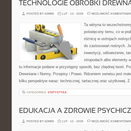
TECHNOLOGIE OBRÓBKI DREWN
POSTED BY ADMIN
LUT - 13 - 2026
MOŻLIWOŚĆ KOMENTOWA
Ta witryna to wszechstronn
poświęcony temu, co w prak
różnicę w ustrojach nośnyc
do zastosowań nośnych. Jeże
inwestycji, odświeżenie, ta
stropodach albo elementy 
tu informacje podane w przystępny sposób, bez zbędnej teorii. 
Drewniane i Normy, Przepisy i Prawo. Rdzeniem serwisu jest mate
kilku perspektyw naraz: technicznej, tartacznej oraz użytkowej. Z
CATEGORIES:
STATYSTYKA
EDUKACJA A ZDROWIE PSYCHIC
POSTED BY ADMIN
LUT - 12 - 2026
MOŻLIWOŚĆ KOMENTOWA