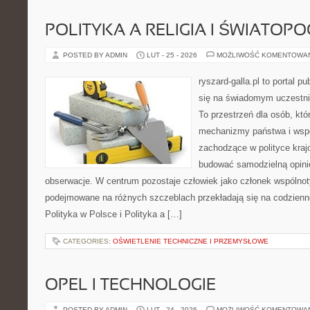
POLITYKA A RELIGIA I ŚWIATOP
POSTED BY ADMIN
LUT - 25 - 2026
MOŻLIWOŚĆ KOMENTOWA
ryszard-galla.pl to portal p
się na świadomym uczestni
To przestrzeń dla osób, kt
mechanizmy państwa i wspó
zachodzące w polityce kraj
budować samodzielną opinię
obserwacje. W centrum pozostaje człowiek jako członek wspólnoty
podejmowane na różnych szczeblach przekładają się na codzienn
Polityka w Polsce i Polityka a […]
CATEGORIES:
OŚWIETLENIE TECHNICZNE I PRZEMYSŁOWE
OPEL I TECHNOLOGIE
POSTED BY ADMIN
LUT - 24 - 2026
MOŻLIWOŚĆ KOMENTOWA