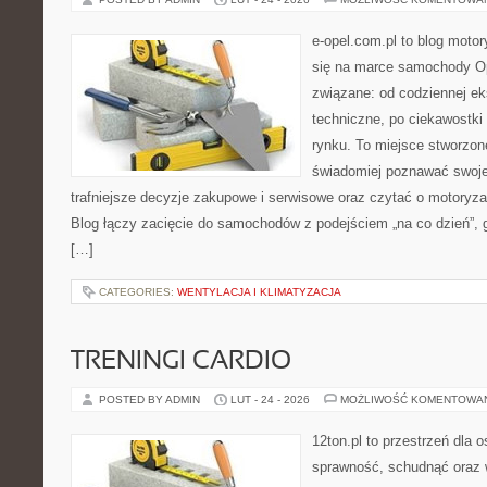
e-opel.com.pl to blog motor
się na marce samochody Op
związane: od codziennej eks
techniczne, po ciekawostki
rynku. To miejsce stworzon
świadomiej poznawać swoj
trafniejsze decyzje zakupowe i serwisowe oraz czytać o motoryza
Blog łączy zacięcie do samochodów z podejściem „na co dzień”, gdz
[…]
CATEGORIES:
WENTYLACJA I KLIMATYZACJA
TRENINGI CARDIO
POSTED BY ADMIN
LUT - 24 - 2026
MOŻLIWOŚĆ KOMENTOWA
12ton.pl to przestrzeń dla 
sprawność, schudnąć oraz w