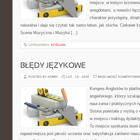
miejsce, w którym brzmieni
anegdotami, a nowości łącz
charakter przystępny, dzię
naturalna i daje się czytać tak samo łatwo, jak słucha. Ciekawe ka
Scena Muzyczna i Muzyka […]
CATEGORIES:
KOŚCIAN
BŁĘDY JĘZYKOWE
POSTED BY ADMIN
LUT - 19 - 2026
MOŻLIWOŚĆ KOMENTOWA
Kongres Anglistów to platfo
angielskiego, którzy szuk
nauczania i praktycznych n
Strona powstała z myślą o 
w miejscu i traktują dydakt
To miejsce spotkania teorii 
najważniejsza jest jakość uczenia oraz satysfakcja zarówno nauczy