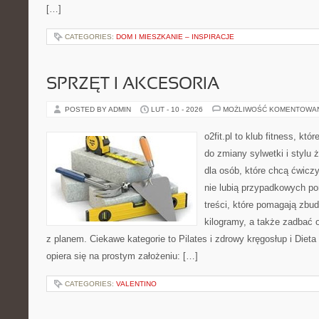
[…]
CATEGORIES:
DOM I MIESZKANIE – INSPIRACJE
SPRZĘT I AKCESORIA
POSTED BY ADMIN
LUT - 10 - 2026
MOŻLIWOŚĆ KOMENTOWA
o2fit.pl to klub fitness, kt
do zmiany sylwetki i stylu 
dla osób, które chcą ćwicz
nie lubią przypadkowych po
treści, które pomagają zbu
kilogramy, a także zadbać o
z planem. Ciekawe kategorie to Pilates i zdrowy kręgosłup i Dieta i
opiera się na prostym założeniu: […]
CATEGORIES:
VALENTINO