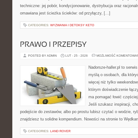
techniczne: jej pobór, kondycjonowanie, dystrybucja oraz racjona
omawiana jest ścieżka ścieków: od przyłączy, […]
CATEGORIES:
WYZWANIA I DETOKSY KETO
PRAWO I PRZEPISY
POSTED BY ADMIN
LUT - 25 - 2026
MOŻLIWOŚĆ KOMENTOWA
Nadorsze-haller.pl to serwi
myślą o osobach, dla któr
więcej niż tylko weekendo
którym doświadczenie łączy
ma pomagać łowić częściej 
Jeśli szukasz inspiracji, 
podejście do zestawów, albo po prostu lubisz czytać o wodzie, ryb
znajdziesz tu solidne kompendium. Nowości na stronie to Wędka
CATEGORIES:
LAND ROVER