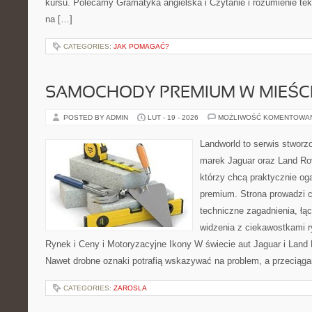
kursu. Polecamy Gramatyka angielska i Czytanie i rozumienie teks
na […]
CATEGORIES:
JAK POMAGAĆ?
SAMOCHODY PREMIUM W MIEŚC
POSTED BY ADMIN
LUT - 19 - 2026
MOŻLIWOŚĆ KOMENTOWA
Landworld to serwis stworz
marek Jaguar oraz Land Rov
którzy chcą praktycznie og
premium. Strona prowadzi 
techniczne zagadnienia, łą
widzenia z ciekawostkami r
Rynek i Ceny i Motoryzacyjne Ikony W świecie aut Jaguar i Land 
Nawet drobne oznaki potrafią wskazywać na problem, a przeciąga
CATEGORIES:
ZAROSLA