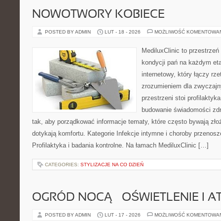
NOWOTWORY KOBIECE
POSTED BY ADMIN
LUT - 18 - 2026
MOŻLIWOŚĆ KOMENTOWA
MediluxClinic to przestrzeń
kondycji pań na każdym eta
internetowy, który łączy rz
zrozumieniem dla zwyczajn
przestrzeni stoi profilakty
budowanie świadomości zdr
tak, aby porządkować informacje tematy, które często bywają zło
dotykają komfortu. Kategorie Infekcje intymne i choroby przenosz
Profilaktyka i badania kontrolne. Na łamach MediluxClinic […]
CATEGORIES:
STYLIZACJE NA CO DZIEŃ
OGRÓD NOCĄ – OŚWIETLENIE I 
POSTED BY ADMIN
LUT - 17 - 2026
MOŻLIWOŚĆ KOMENTOWA