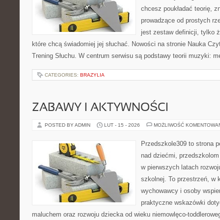
chcesz poukładać teorię, zn
prowadzące od prostych rze
jest zestaw definicji, tylko
które chcą świadomiej jej słuchać. Nowości na stronie Nauka Czyt
Trening Słuchu. W centrum serwisu są podstawy teorii muzyki: m
CATEGORIES:
BRAZYLIA
ZABAWY I AKTYWNOŚCI
POSTED BY ADMIN
LUT - 15 - 2026
MOŻLIWOŚĆ KOMENTOWA
Przedszkole309 to strona 
nad dziećmi, przedszkolom 
w pierwszych latach rozwoj
szkolnej. To przestrzeń, w
wychowawcy i osoby wspier
praktyczne wskazówki dotyc
maluchem oraz rozwoju dziecka od wieku niemowlęco-toddleroweg