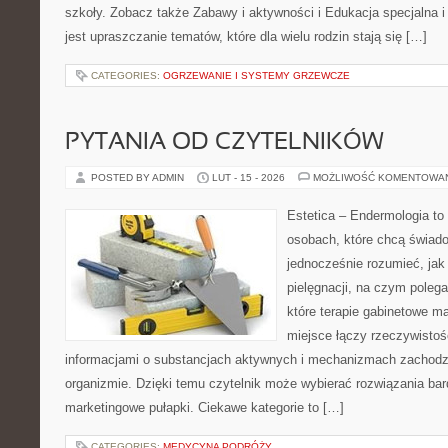
szkoły. Zobacz także Zabawy i aktywności i Edukacja specjalna i 
jest upraszczanie tematów, które dla wielu rodzin stają się […]
CATEGORIES:
OGRZEWANIE I SYSTEMY GRZEWCZE
PYTANIA OD CZYTELNIKÓW
POSTED BY ADMIN
LUT - 15 - 2026
MOŻLIWOŚĆ KOMENTOWA
Estetica – Endermologia to 
osobach, które chcą świado
jednocześnie rozumieć, jak 
pielęgnacji, na czym poleg
które terapie gabinetowe ma
miejsce łączy rzeczywistoś
informacjami o substancjach aktywnych i mechanizmach zachodz
organizmie. Dzięki temu czytelnik może wybierać rozwiązania bar
marketingowe pułapki. Ciekawe kategorie to […]
CATEGORIES:
MEDYCYNA PODRÓŻY