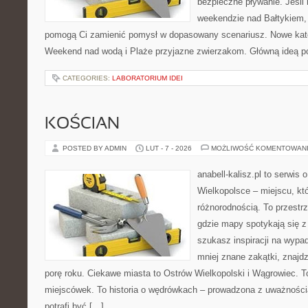
bezpieczne pływanie. Jeśl
weekendzie nad Bałtykiem, z
pomogą Ci zamienić pomysł w dopasowany scenariusz. Nowe kateg
Weekend nad wodą i Plaże przyjazne zwierzakom. Główną ideą por
CATEGORIES:
LABORATORIUM IDEI
KOŚCIAN
POSTED BY ADMIN
LUT - 7 - 2026
MOŻLIWOŚĆ KOMENTOWAN
anabell-kalisz.pl to serwis
Wielkopolsce – miejscu, kt
różnorodnością. To przestr
gdzie mapy spotykają się z
szukasz inspiracji na wypa
mniej znane zakątki, znajd
porę roku. Ciekawe miasta to Ostrów Wielkopolski i Wągrowiec. To
miejscówek. To historia o wędrówkach – prowadzona z uważnością
potrafi być […]