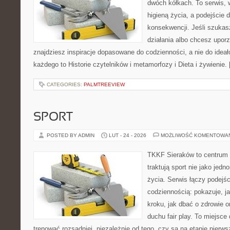
dwóch kółkach. To serwis, w
higieną życia, a podejście 
konsekwencji. Jeśli szuka
działania albo chcesz upor
znajdziesz inspiracje dopasowane do codzienności, a nie do ideał
każdego to Historie czytelników i metamorfozy i Dieta i żywienie.
CATEGORIES:
PALMTREEVIEW
SPORT
POSTED BY ADMIN
LUT - 24 - 2026
MOŻLIWOŚĆ KOMENTOWA
TKKF Sieraków to centrum w
traktują sport nie jako jedn
życia. Serwis łączy podejś
codziennością: pokazuje, j
kroku, jak dbać o zdrowie o
duchu fair play. To miejsce 
trenować rozsądniej, niezależnie od tego, czy są na etapie pier