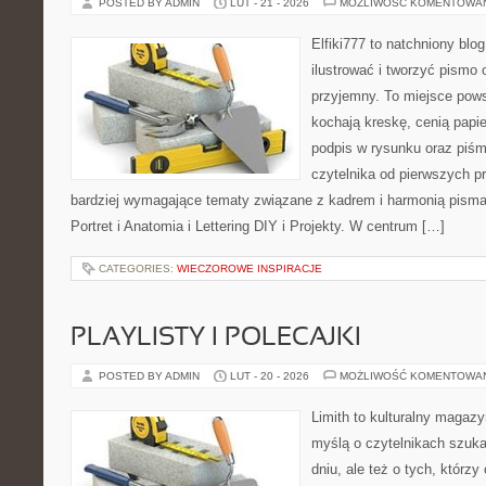
POSTED BY ADMIN
LUT - 21 - 2026
MOŻLIWOŚĆ KOMENTOWA
Elfiki777 to natchniony blo
ilustrować i tworzyć pismo
przyjemny. To miejsce pows
kochają kreskę, cenią papi
podpis w rysunku oraz piśm
czytelnika od pierwszych pr
bardziej wymagające tematy związane z kadrem i harmonią pisma
Portret i Anatomia i Lettering DIY i Projekty. W centrum […]
CATEGORIES:
WIECZOROWE INSPIRACJE
PLAYLISTY I POLECAJKI
POSTED BY ADMIN
LUT - 20 - 2026
MOŻLIWOŚĆ KOMENTOWA
Limith to kulturalny magaz
myślą o czytelnikach szuka
dniu, ale też o tych, którz