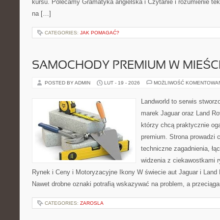
kursu. Polecamy Gramatyka angielska i Czytanie i rozumienie teks
na […]
CATEGORIES:
JAK POMAGAĆ?
SAMOCHODY PREMIUM W MIEŚC
POSTED BY ADMIN
LUT - 19 - 2026
MOŻLIWOŚĆ KOMENTOWA
Landworld to serwis stworz
marek Jaguar oraz Land Rov
którzy chcą praktycznie og
premium. Strona prowadzi 
techniczne zagadnienia, łą
widzenia z ciekawostkami r
Rynek i Ceny i Motoryzacyjne Ikony W świecie aut Jaguar i Land 
Nawet drobne oznaki potrafią wskazywać na problem, a przeciąga
CATEGORIES:
ZAROSLA