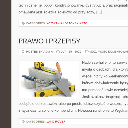
techniczne: jej pobór, kondycjonowanie, dystrybucja oraz racjona
omawiana jest ścieżka ścieków: od przyłączy, […]
CATEGORIES:
WYZWANIA I DETOKSY KETO
PRAWO I PRZEPISY
POSTED BY ADMIN
LUT - 25 - 2026
MOŻLIWOŚĆ KOMENTOWA
Nadorsze-haller.pl to serwi
myślą o osobach, dla któr
więcej niż tylko weekendo
którym doświadczenie łączy
ma pomagać łowić częściej 
Jeśli szukasz inspiracji, 
podejście do zestawów, albo po prostu lubisz czytać o wodzie, ryb
znajdziesz tu solidne kompendium. Nowości na stronie to Wędka
CATEGORIES:
LAND ROVER