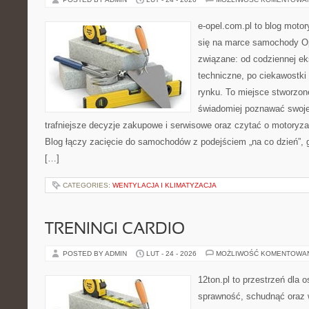
e-opel.com.pl to blog motor
się na marce samochody Op
związane: od codziennej eks
techniczne, po ciekawostki
rynku. To miejsce stworzon
świadomiej poznawać swoj
trafniejsze decyzje zakupowe i serwisowe oraz czytać o motoryza
Blog łączy zacięcie do samochodów z podejściem „na co dzień”, gdz
[…]
CATEGORIES:
WENTYLACJA I KLIMATYZACJA
TRENINGI CARDIO
POSTED BY ADMIN
LUT - 24 - 2026
MOŻLIWOŚĆ KOMENTOWA
12ton.pl to przestrzeń dla 
sprawność, schudnąć oraz w