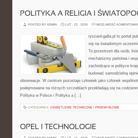
POLITYKA A RELIGIA I ŚWIATOP
POSTED BY ADMIN
LUT - 25 - 2026
MOŻLIWOŚĆ KOMENTOWA
ryszard-galla.pl to portal p
się na świadomym uczestni
To przestrzeń dla osób, kt
mechanizmy państwa i wspó
zachodzące w polityce kraj
budować samodzielną opinię
obserwacje. W centrum pozostaje człowiek jako członek wspólnoty
podejmowane na różnych szczeblach przekładają się na codzienn
Polityka w Polsce i Polityka a […]
CATEGORIES:
OŚWIETLENIE TECHNICZNE I PRZEMYSŁOWE
OPEL I TECHNOLOGIE
POSTED BY ADMIN
LUT - 24 - 2026
MOŻLIWOŚĆ KOMENTOWA