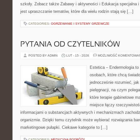
szkoły. Zobacz także Zabawy i aktywności i Edukacja specjalna i 
jest upraszczanie tematów, które dla wielu rodzin stają się […]
CATEGORIES:
OGRZEWANIE I SYSTEMY GRZEWCZE
PYTANIA OD CZYTELNIKÓW
POSTED BY ADMIN
LUT - 15 - 2026
MOŻLIWOŚĆ KOMENTOWA
Estetica – Endermologia to 
osobach, które chcą świado
jednocześnie rozumieć, jak 
pielęgnacji, na czym poleg
które terapie gabinetowe ma
miejsce łączy rzeczywistoś
informacjami o substancjach aktywnych i mechanizmach zachodz
organizmie. Dzięki temu czytelnik może wybierać rozwiązania bar
marketingowe pułapki. Ciekawe kategorie to […]
CATEGORIES:
MEDYCYNA PODRÓŻY