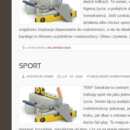
dwóch kółkach. To serwis, w
higieną życia, a podejście 
konsekwencji. Jeśli szuka
działania albo chcesz upor
znajdziesz inspiracje dopasowane do codzienności, a nie do ideał
każdego to Historie czytelników i metamorfozy i Dieta i żywienie.
CATEGORIES:
PALMTREEVIEW
SPORT
POSTED BY ADMIN
LUT - 24 - 2026
MOŻLIWOŚĆ KOMENTOWA
TKKF Sieraków to centrum w
traktują sport nie jako jedn
życia. Serwis łączy podejś
codziennością: pokazuje, j
kroku, jak dbać o zdrowie o
duchu fair play. To miejsce 
trenować rozsądniej, niezależnie od tego, czy są na etapie pier