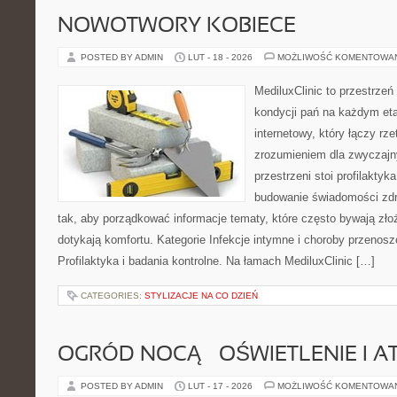
NOWOTWORY KOBIECE
POSTED BY ADMIN
LUT - 18 - 2026
MOŻLIWOŚĆ KOMENTOWA
MediluxClinic to przestrzeń
kondycji pań na każdym eta
internetowy, który łączy rz
zrozumieniem dla zwyczajn
przestrzeni stoi profilakty
budowanie świadomości zdr
tak, aby porządkować informacje tematy, które często bywają zło
dotykają komfortu. Kategorie Infekcje intymne i choroby przenosz
Profilaktyka i badania kontrolne. Na łamach MediluxClinic […]
CATEGORIES:
STYLIZACJE NA CO DZIEŃ
OGRÓD NOCĄ – OŚWIETLENIE I 
POSTED BY ADMIN
LUT - 17 - 2026
MOŻLIWOŚĆ KOMENTOWA