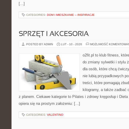
[…]
CATEGORIES:
DOM I MIESZKANIE – INSPIRACJE
SPRZĘT I AKCESORIA
POSTED BY ADMIN
LUT - 10 - 2026
MOŻLIWOŚĆ KOMENTOWA
o2fit.pl to klub fitness, kt
do zmiany sylwetki i stylu 
dla osób, które chcą ćwicz
nie lubią przypadkowych po
treści, które pomagają zbu
kilogramy, a także zadbać o
z planem. Ciekawe kategorie to Pilates i zdrowy kręgosłup i Dieta i
opiera się na prostym założeniu: […]
CATEGORIES:
VALENTINO