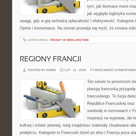
tym, jak biomasa może stać
jak wygląda logistyka suro
uwagę, gdy w grę wchodzą opłacalność i efektywność. Kategorie t
Opinie i komentarze. Na stronie przewija się myśl, że zmiana mi
CATEGORIES:
TRENDY W MEBLARSTWIE
REGIONY FRANCJI
POSTED BY ADMIN
LUT - 11 - 2026
MOŻLIWOŚĆ KOMENTOWA
Ten serwis to przestrzeń st
planują francuską przygodę
francuskiego. To fuzja dwó
Republice Francuskiej oraz 
swobodę w rozmowach z Fr
inspiracji na wyprawę, ale 
kulturę i mówić pewniej, tutaj znajdziesz materiały zbudowane w
podejściu. Kategorie to Francuski dzień po dniu i Francja poza u