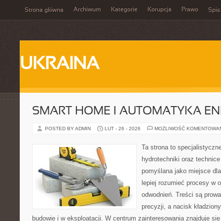
Archiwum
Kategorie
Korupcja
Prawo
Strona główna
Spis
UKRAINA
SMART HOME I AUTOMATYKA E
POSTED BY ADMIN
LUT - 26 - 2026
MOŻLIWOŚĆ KOMENTOWA
Ta strona to specjalistyc
hydrotechniki oraz technice 
pomyślana jako miejsce dla
lepiej rozumieć procesy w 
odwodnień. Treści są prowa
precyzji, a nacisk kładzion
budowie i w eksploatacji. W centrum zainteresowania znajduje s