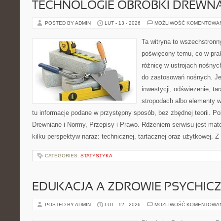
TECHNOLOGIE OBRÓBKI DREWN
POSTED BY ADMIN
LUT - 13 - 2026
MOŻLIWOŚĆ KOMENTOWA
Ta witryna to wszechstronn
poświęcony temu, co w prak
różnicę w ustrojach nośnyc
do zastosowań nośnych. Jeże
inwestycji, odświeżenie, ta
stropodach albo elementy 
tu informacje podane w przystępny sposób, bez zbędnej teorii. 
Drewniane i Normy, Przepisy i Prawo. Rdzeniem serwisu jest mate
kilku perspektyw naraz: technicznej, tartacznej oraz użytkowej. Z
CATEGORIES:
STATYSTYKA
EDUKACJA A ZDROWIE PSYCHIC
POSTED BY ADMIN
LUT - 12 - 2026
MOŻLIWOŚĆ KOMENTOWA