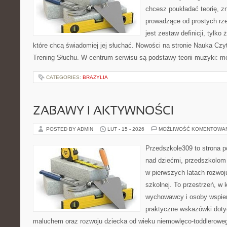
chcesz poukładać teorię, zn
prowadzące od prostych rze
jest zestaw definicji, tylko
które chcą świadomiej jej słuchać. Nowości na stronie Nauka Czyt
Trening Słuchu. W centrum serwisu są podstawy teorii muzyki: m
CATEGORIES:
BRAZYLIA
ZABAWY I AKTYWNOŚCI
POSTED BY ADMIN
LUT - 15 - 2026
MOŻLIWOŚĆ KOMENTOWA
Przedszkole309 to strona 
nad dziećmi, przedszkolom 
w pierwszych latach rozwoj
szkolnej. To przestrzeń, w
wychowawcy i osoby wspier
praktyczne wskazówki dotyc
maluchem oraz rozwoju dziecka od wieku niemowlęco-toddleroweg