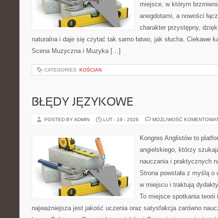
miejsce, w którym brzmieni
anegdotami, a nowości łącz
charakter przystępny, dzię
naturalna i daje się czytać tak samo łatwo, jak słucha. Ciekawe ka
Scena Muzyczna i Muzyka […]
CATEGORIES:
KOŚCIAN
BŁĘDY JĘZYKOWE
POSTED BY ADMIN
LUT - 19 - 2026
MOŻLIWOŚĆ KOMENTOWA
Kongres Anglistów to platfo
angielskiego, którzy szuk
nauczania i praktycznych n
Strona powstała z myślą o 
w miejscu i traktują dydakt
To miejsce spotkania teorii 
najważniejsza jest jakość uczenia oraz satysfakcja zarówno nauczy