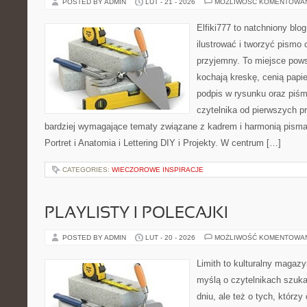
POSTED BY ADMIN
LUT - 21 - 2026
MOŻLIWOŚĆ KOMENTOWA
Elfiki777 to natchniony blo
ilustrować i tworzyć pismo
przyjemny. To miejsce pows
kochają kreskę, cenią papi
podpis w rysunku oraz piśm
czytelnika od pierwszych pr
bardziej wymagające tematy związane z kadrem i harmonią pisma
Portret i Anatomia i Lettering DIY i Projekty. W centrum […]
CATEGORIES:
WIECZOROWE INSPIRACJE
PLAYLISTY I POLECAJKI
POSTED BY ADMIN
LUT - 20 - 2026
MOŻLIWOŚĆ KOMENTOWA
Limith to kulturalny magaz
myślą o czytelnikach szuka
dniu, ale też o tych, którz