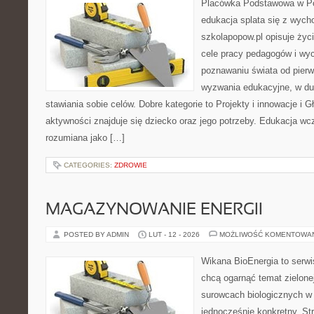
Placówka Podstawowa w Po
edukacja splata się z wych
szkolapopow.pl opisuje życ
cele pracy pedagogów i wyc
poznawaniu świata od pier
wyzwania edukacyjne, w du
stawiania sobie celów. Dobre kategorie to Projekty i innowacje i 
aktywności znajduje się dziecko oraz jego potrzeby. Edukacja wc
rozumiana jako […]
CATEGORIES:
ZDROWIE
MAGAZYNOWANIE ENERGII
POSTED BY ADMIN
LUT - 12 - 2026
MOŻLIWOŚĆ KOMENTOWA
Wikana BioEnergia to serwi
chcą ogarnąć temat zielonej
surowcach biologicznych w
jednocześnie konkretny. St