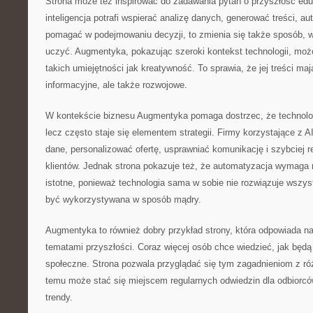
Strona może też inspirować do zadawania pytań o przyszłość eduk
inteligencja potrafi wspierać analizę danych, generować treści, 
pomagać w podejmowaniu decyzji, to zmienia się także sposób, w 
uczyć. Augmentyka, pokazując szeroki kontekst technologii, moż
takich umiejętności jak kreatywność. To sprawia, że jej treści maj
informacyjne, ale także rozwojowe.
W kontekście biznesu Augmentyka pomaga dostrzec, że technologi
lecz często staje się elementem strategii. Firmy korzystające z A
dane, personalizować ofertę, usprawniać komunikację i szybciej 
klientów. Jednak strona pokazuje też, że automatyzacja wymaga
istotne, ponieważ technologia sama w sobie nie rozwiązuje wszys
być wykorzystywana w sposób mądry.
Augmentyka to również dobry przykład strony, która odpowiada n
tematami przyszłości. Coraz więcej osób chce wiedzieć, jak będą 
społeczne. Strona pozwala przyglądać się tym zagadnieniom z ró
temu może stać się miejscem regularnych odwiedzin dla odbiorców
trendy.