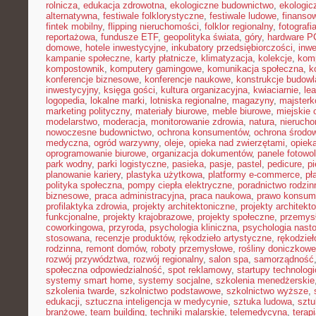
rolnicza
,
edukacja zdrowotna
,
ekologiczne budownictwo
,
ekologic
alternatywna
,
festiwale folklorystyczne
,
festiwale ludowe
,
finansow
fintek mobilny
,
flipping nieruchomości
,
folklor regionalny
,
fotograf
reportażowa
,
fundusze ETF
,
geopolityka świata
,
góry
,
hardware P
domowe
,
hotele inwestycyjne
,
inkubatory przedsiębiorczości
,
inwe
kampanie społeczne
,
karty płatnicze
,
klimatyzacja
,
kolekcje
,
kom
kompostownik
,
komputery gamingowe
,
komunikacja społeczna
,
k
konferencje biznesowe
,
konferencje naukowe
,
konstrukcje budow
inwestycyjny
,
księga gości
,
kultura organizacyjna
,
kwiaciarnie
,
le
logopedia
,
lokalne marki
,
lotniska regionalne
,
magazyny
,
majster
marketing polityczny
,
materiały biurowe
,
meble biurowe
,
miejskie 
modelarstwo
,
moderacja
,
monitorowanie zdrowia
,
natura
,
nierucho
nowoczesne budownictwo
,
ochrona konsumentów
,
ochrona środo
medyczna
,
ogród warzywny
,
oleje
,
opieka nad zwierzętami
,
opiek
oprogramowanie biurowe
,
organizacja dokumentów
,
panele fotowo
park wodny
,
parki logistyczne
,
pasieka
,
pasje
,
pastel
,
pedicure
,
p
planowanie kariery
,
plastyka użytkowa
,
platformy e-commerce
,
pł
polityka społeczna
,
pompy ciepła elektryczne
,
poradnictwo rodzin
biznesowe
,
praca administracyjna
,
praca naukowa
,
prawo konsum
profilaktyka zdrowia
,
projekty architektoniczne
,
projekty architekt
funkcjonalne
,
projekty krajobrazowe
,
projekty społeczne
,
przemys
coworkingowa
,
przyroda
,
psychologia kliniczna
,
psychologia nast
stosowana
,
recenzje produktów
,
rękodzieło artystyczne
,
rękodzieł
rodzinna
,
remont domów
,
roboty przemysłowe
,
rośliny doniczkowe
rozwój przywództwa
,
rozwój regionalny
,
salon spa
,
samorządność
społeczna odpowiedzialność
,
spot reklamowy
,
startupy technolog
systemy smart home
,
systemy socjalne
,
szkolenia menedżerskie
szkolenia twarde
,
szkolnictwo podstawowe
,
szkolnictwo wyższe
,
edukacji
,
sztuczna inteligencja w medycynie
,
sztuka ludowa
,
sztu
branżowe
,
team building
,
techniki malarskie
,
telemedycyna
,
terap