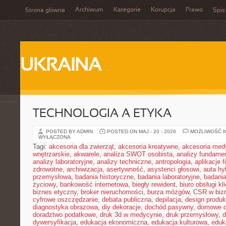
Archiwum
Kategorie
Korupcja
Prawo
Strona główna
Spis
UKRAINA
TECHNOLOGIA A ETYKA
POSTED BY ADMIN
POSTED ON MAJ - 20 - 2026
MOŻLIWOŚĆ 
WYŁĄCZONA
Tagi:
akcesoria dla zwierząt
,
akcesoria kreatywne
,
akcesoria med
wnętrzarskie
,
akwarele
,
analiza SWOT osobista
,
analizy fundame
analizy laboratoryjne
,
analizy techniczne
,
antropologia
,
aplikacje 
zdrowotne
,
archiwizacja
,
asertywność
,
asystenci głosowi
,
auta h
przemysłowa
,
badania historyczne
,
badania laboratoryjne
,
badani
życiowy
,
bankowość internetowa
,
biegły rewident
,
biuro obsługi kl
biznes etyczny
,
broker nieruchomości
,
burza mózgów
,
CSR w biz
cyfrowe oszczędzanie
,
debata publiczna
,
depilacja
,
design produk
diagnostyka obrazowa
,
diy dekoracje
,
dochód pasywny
,
domowe d
doradztwo podatkowe
,
druk 3d w medycynie
,
druk przemysłowy
,
d
dywersyfikacja
,
edukacja ekonomiczna
,
edukacja kulturowa
,
eduk