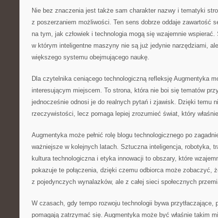
Nie bez znaczenia jest także sam charakter nazwy i tematyki str
z poszerzaniem możliwości. Ten sens dobrze oddaje zawartość ser
na tym, jak człowiek i technologia mogą się wzajemnie wspierać.
w którym inteligentne maszyny nie są już jedynie narzędziami, ale
większego systemu obejmującego naukę.
Dla czytelnika ceniącego technologiczną refleksję Augmentyka m
interesującym miejscem. To strona, która nie boi się tematów prz
jednocześnie odnosi je do realnych pytań i zjawisk. Dzięki temu n
rzeczywistości, lecz pomaga lepiej zrozumieć świat, który właśnie 
Augmentyka może pełnić rolę blogu technologicznego po zagadnie
ważniejsze w kolejnych latach. Sztuczna inteligencja, robotyka,
kultura technologiczna i etyka innowacji to obszary, które wzajemn
pokazuje te połączenia, dzięki czemu odbiorca może zobaczyć, że
z pojedynczych wynalazków, ale z całej sieci społecznych przemi
W czasach, gdy tempo rozwoju technologii bywa przytłaczające, p
pomagają zatrzymać się. Augmentyka może być właśnie takim mie