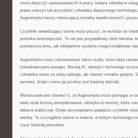
może dotyczyć zastosowania AI w pracy, kolejny robotów w usług
prawa maszyn lub przyszłość człowieka ulepszonego technologicz
Augmentyka tworzy interesującą mozaikę współczesnych i przysz
Czytelnik odwiedzający stronę może poczuć, że wchodzi do świat
przenika teraźniejszość. To nie jest przypadkowy zbiór tekstów, 
poświęcona temu, jak inteligentne systemy mogą kształtować na
Augmentyka może zainteresować także osoby, które lubią zastan
konsekwencjami postępu. Rozwój AI, robotyki i technologii rozsz
człowieka niesie ze sobą nadzieje, ale również moralne pytania. 
wymiary, dzięki czemu jej przekaz jest bardziej dojrzały.
Wartościowe jest również to, że Augmentyka może pomagać w osw
wielu osób brzmią skomplikowanie. robotyka to terminy, które cora
debacie publicznej. Dzięki przystępnemu podejściu czytelnik mo
wiedzę. To szczególnie ważne w świecie, w którym technologiczn
coraz bardziej potrzebne.