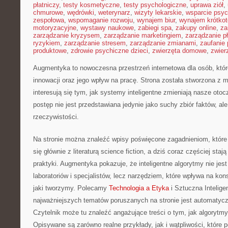
płatniczy
,
testy kosmetyczne
,
testy psychologiczne
,
uprawa ziół
,
chmurowe
,
wędrówki
,
weterynarz
,
wizyty lekarskie
,
wsparcie psyc
zespołowa
,
wspomaganie rozwoju
,
wynajem biur
,
wynajem krótko
motoryzacyjne
,
wystawy naukowe
,
zabiegi spa
,
zakupy online
,
za
zarządzanie kryzysem
,
zarządzanie marketingiem
,
zarządzanie p
ryzykiem
,
zarządzanie stresem
,
zarządzanie zmianami
,
zaufanie 
produktowe
,
zdrowie psychiczne dzieci
,
zwierzęta domowe
,
zwier
Augmentyka to nowoczesna przestrzeń internetowa dla osób, któ
innowacji oraz jego wpływ na pracę. Strona została stworzona z m
interesują się tym, jak systemy inteligentne zmieniają nasze otoc
postęp nie jest przedstawiana jedynie jako suchy zbiór faktów, a
rzeczywistości.
Na stronie można znaleźć wpisy poświęcone zagadnieniom, które
się głównie z literaturą science fiction, a dziś coraz częściej sta
praktyki. Augmentyka pokazuje, że inteligentne algorytmy nie jes
laboratoriów i specjalistów, lecz narzędziem, które wpływa na k
jaki tworzymy. Polecamy
Technologia a Etyka
i Sztuczna Intelig
najważniejszych tematów poruszanych na stronie jest automatycz
Czytelnik może tu znaleźć angażujące treści o tym, jak algorytm
Opisywane są zarówno realne przykłady, jak i wątpliwości, które 