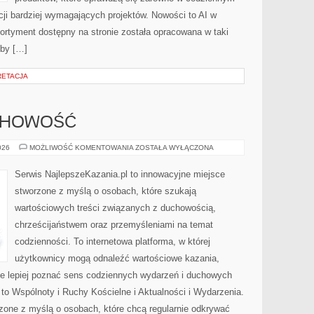
acji bardziej wymagających projektów. Nowości to AI w
Asortyment dostępny na stronie została opracowana w taki
eby […]
PRETACJA
UCHOWOŚĆ
MODLITWA
026
MOŻLIWOŚĆ KOMENTOWANIA
ZOSTAŁA WYŁĄCZONA
I
DUCHOWOŚĆ
Serwis NajlepszeKazania.pl to innowacyjne miejsce
stworzone z myślą o osobach, które szukają
wartościowych treści związanych z duchowością,
chrześcijaństwem oraz przemyśleniami na temat
codzienności. To internetowa platforma, w której
użytkownicy mogą odnaleźć wartościowe kazania,
e lepiej poznać sens codziennych wydarzeń i duchowych
 to Wspólnoty i Ruchy Kościelne i Aktualności i Wydarzenia.
zone z myślą o osobach, które chcą regularnie odkrywać