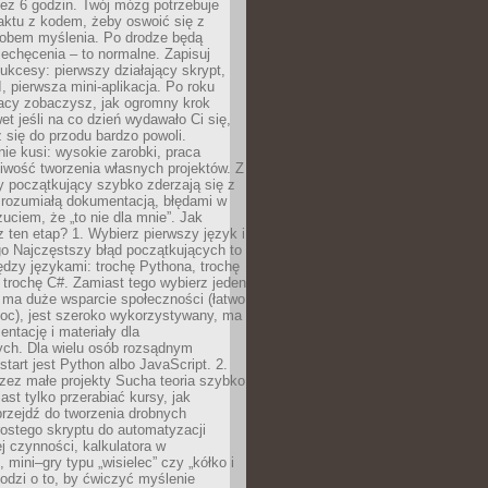
ez 6 godzin. Twój mózg potrzebuje
aktu z kodem, żeby oswoić się z
bem myślenia. Po drodze będą
echęcenia – to normalne. Zapisuj
ukcesy: pierwszy działający skrypt,
, pierwsza mini-aplikacja. Po roku
racy zobaczysz, jak ogromny krok
wet jeśli na co dzień wydawało Ci się,
się do przodu bardzo powoli.
e kusi: wysokie zarobki, praca
iwość tworzenia własnych projektów. Z
ny początkujący szybko zderzają się z
zrozumiałą dokumentacją, błędami w
zuciem, że „to nie dla mnie”. Jak
z ten etap? 1. Wybierz pierwszy język i
go Najczęstszy błąd początkujących to
dzy językami: trochę Pythona, trochę
 trochę C#. Zamiast tego wybierz jeden
: ma duże wsparcie społeczności (łatwo
oc), jest szeroko wykorzystywany, ma
ntację i materiały dla
ych. Dla wielu osób rozsądnym
tart jest Python albo JavaScript. 2.
zez małe projekty Sucha teoria szybko
st tylko przerabiać kursy, jak
przejdź do tworzenia drobnych
rostego skryptu do automatyzacji
ej czynności, kalkulatora w
 mini–gry typu „wisielec” czy „kółko i
odzi o to, by ćwiczyć myślenie