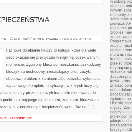
w sobotę prz
stałego kont
nowym sposo
momenty zni
sobie małe s
ZPIECZEŃSTWA
pierwsze API
regularnej p
zrobiłeś, na
że posuwasz 
PRZYSZŁOŚĆ
 2026
MOŻLIWOŚĆ KOMENTOWANIA
ZOSTAŁA WYŁĄCZONA
Programowani
BEZPIECZEŃSTWA
zdalna, możl
SAMOCHODÓW
drugiej stro
Fachowe dorabianie kluczy to usługa, która dla wielu
murami: nie
osób okazuje się praktyczna w najmniej oczekiwanym
kodzie i poc
przejść prze
momencie. Zgubiony klucz do mieszkania, uszkodzony
trzymaj się 
kluczyk samochodowy, niedziałający pilot, zużyta
skakanie mię
JavaScriptu,
obudowa, problem z zamkiem albo potrzeba wykonania
język, który
znaleźć pom
zapasowego kompletu to sytuacje, w których liczy się
dobrą dokume
bianiu kluczy prezentuje czytelną ofertę skierowaną do
początkując
wyborem na s
o punktu zajmującego się kluczami, zamkami, kluczykami
Ucz się popr
iązanymi z codziennym bezpieczeństwem. Już na […]
męczy. Zamia
najszybciej 
projektów: p
KIE I KAROSERYJNE
jakiejś nudn
przeglądarce,
krzyżyk”. Ch