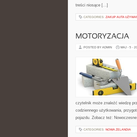
treści niosące […]
CATEGORIES:
ZAKUP AUTA UŻYW
MOTORYZACJA
POSTED BY ADMIN
MAJ - 5 - 2
czytelnik może znaleźć wiedzę pr
codziennego użytkowania, przygo
pojazdu. Zobacz też: Nowoczesne 
CATEGORIES:
NOWA ZELANDIA