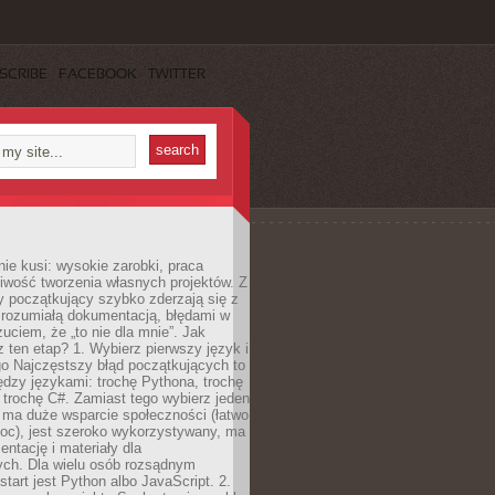
SCRIBE
FACEBOOK
TWITTER
e kusi: wysokie zarobki, praca
iwość tworzenia własnych projektów. Z
ny początkujący szybko zderzają się z
zrozumiałą dokumentacją, błędami w
zuciem, że „to nie dla mnie”. Jak
z ten etap? 1. Wybierz pierwszy język i
go Najczęstszy błąd początkujących to
dzy językami: trochę Pythona, trochę
 trochę C#. Zamiast tego wybierz jeden
: ma duże wsparcie społeczności (łatwo
oc), jest szeroko wykorzystywany, ma
ntację i materiały dla
ych. Dla wielu osób rozsądnym
tart jest Python albo JavaScript. 2.