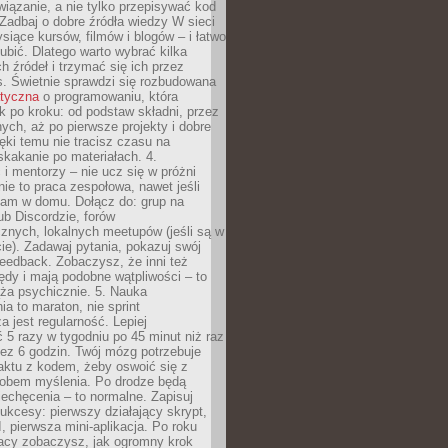
iązanie, a nie tylko przepisywać kod
 Zadbaj o dobre źródła wiedzy W sieci
ysiące kursów, filmów i blogów – i łatwo
ubić. Dlatego warto wybrać kilka
 źródeł i trzymać się ich przez
s. Świetnie sprawdzi się rozbudowana
atyczna
o programowaniu, która
k po kroku: od podstaw składni, przez
nych, aż po pierwsze projekty i dobre
ięki temu nie tracisz czasu na
kakanie po materiałach. 4.
i mentorzy – nie ucz się w próżni
e to praca zespołowa, nawet jeśli
sam w domu. Dołącz do: grup na
b Discordzie, forów
znych, lokalnych meetupów (jeśli są w
e). Zadawaj pytania, pokazuj swój
feedback. Zobaczysz, że inni też
łędy i mają podobne wątpliwości – to
ża psychicznie. 5. Nauka
a to maraton, nie sprint
a jest regularność. Lepiej
5 razy w tygodniu po 45 minut niż raz
ez 6 godzin. Twój mózg potrzebuje
aktu z kodem, żeby oswoić się z
bem myślenia. Po drodze będą
echęcenia – to normalne. Zapisuj
ukcesy: pierwszy działający skrypt,
, pierwsza mini-aplikacja. Po roku
racy zobaczysz, jak ogromny krok