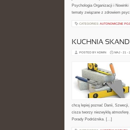
Psychologia Organizacji i Nowinki
tematy związane z zdrowiem psyc
CATEGORIES:
AUTONOMICZNE PO
KUCHNIA SKAN
POSTED BY ADMIN
MAJ - 21 -
chcą lepiej poznać Danii, Szwecji, 
cisza tworzy niezwykłą atmosferę.
Porady Podróżnika. […]