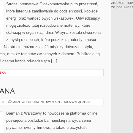
zrobiłeś, na
Strona internetowa Olgakomorowska.pl to przestrzeń,
że posuwasz 
które integruje zamiłowanie do codzienności, kobiecej
energii oraz wartościowych wskazówek. Odwiedzający
mogą znaleźć tutaj rozbudowane materiały, które
ułatwiają w organizacji dnia. Witryna została stworzona
z myślą o osobach, które poszukują autentyczności
ką. Na stronie można znaleźć artykuły dotyczące stylu,
życia, a także tematów związanych z domem. Publikacje są
ki czemu każda odwiedzająca […]
LSKA
MANA
PORADNIK
026
MOŻLIWOŚĆ KOMENTOWANIA
ZOSTAŁA WYŁĄCZONA
BARMANA
Barman z Warszawy to nowoczesna platforma online
poświęcona obsłudze barmańskiej na wydarzenia
prywatne, eventy firmowe, a także uroczystości