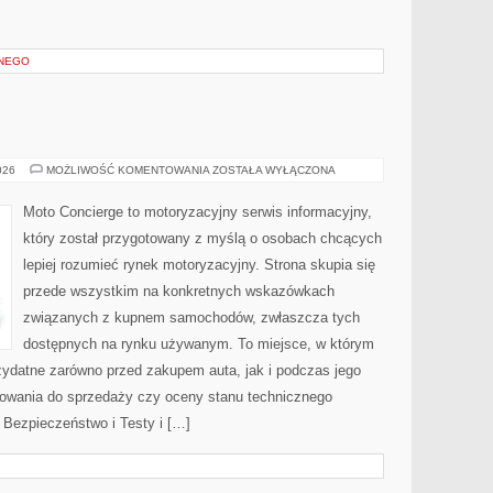
ANEGO
MOTORYZACJA
026
MOŻLIWOŚĆ KOMENTOWANIA
ZOSTAŁA WYŁĄCZONA
Moto Concierge to motoryzacyjny serwis informacyjny,
który został przygotowany z myślą o osobach chcących
lepiej rozumieć rynek motoryzacyjny. Strona skupia się
przede wszystkim na konkretnych wskazówkach
związanych z kupnem samochodów, zwłaszcza tych
dostępnych na rynku używanym. To miejsce, w którym
zydatne zarówno przed zakupem auta, jak i podczas jego
towania do sprzedaży czy oceny stanu technicznego
Bezpieczeństwo i Testy i […]