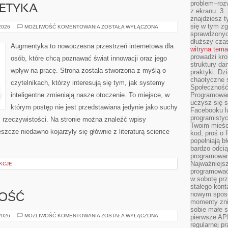
problem–rozw
 ETYKA
z ekranu. 3.
znajdziesz t
się w tym zg
TECHNOLOGIA
 2026
MOŻLIWOŚĆ KOMENTOWANIA
ZOSTAŁA WYŁĄCZONA
A
sprawdzonych
ETYKA
dłuższy cza
Augmentyka to nowoczesna przestrzeń internetowa dla
witryna tem
prowadzi kro
osób, które chcą poznawać świat innowacji oraz jego
struktury da
wpływ na pracę. Strona została stworzona z myślą o
praktyki. Dz
chaotyczne s
czytelnikach, którzy interesują się tym, jak systemy
Społeczność 
inteligentne zmieniają nasze otoczenie. To miejsce, w
Programowani
uczysz się 
którym postęp nie jest przedstawiana jedynie jako suchy
Facebooku lu
programistyc
ć rzeczywistości. Na stronie można znaleźć wpisy
Twoim mieści
szcze niedawno kojarzyły się głównie z literaturą science
kod, proś o 
popełniają b
bardzo odcią
programowani
Najważniejsz
KCJE
programować 
w sobotę prz
stałego kont
nowym sposo
NOŚĆ
momenty zni
sobie małe s
SPORT
 2026
MOŻLIWOŚĆ KOMENTOWANIA
ZOSTAŁA WYŁĄCZONA
pierwsze API
I
regularnej p
AKTYWNOŚĆ