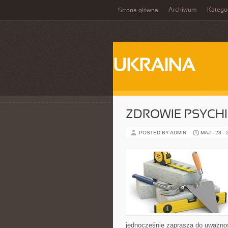
Archiwum
Katego
Strona główna
UKRAINA
ZDROWIE PSYCH
POSTED BY ADMIN
MAJ - 23 -
jednocześnie zaprasza do uważnoś