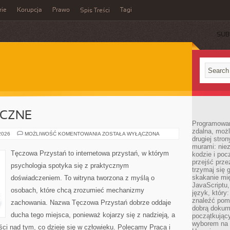
rie
Korupcja
Prawo
Tagi
Spis Treści
SUB
ICZNE
Programowani
zdalna, możl
ZDROWIE
 2026
MOŻLIWOŚĆ KOMENTOWANIA
ZOSTAŁA WYŁĄCZONA
drugiej stro
PSYCHICZNE
murami: nie
Tęczowa Przystań to internetowa przystań, w którym
kodzie i poc
przejść prze
psychologia spotyka się z praktycznym
trzymaj się 
skakanie mię
doświadczeniem. To witryna tworzona z myślą o
JavaScriptu,
osobach, które chcą zrozumieć mechanizmy
język, który
znaleźć pom
zachowania. Nazwa Tęczowa Przystań dobrze oddaje
dobrą dokume
ducha tego miejsca, ponieważ kojarzy się z nadzieją, a
początkując
wyborem na s
ci nad tym, co dzieje się w człowieku. Polecamy Praca i