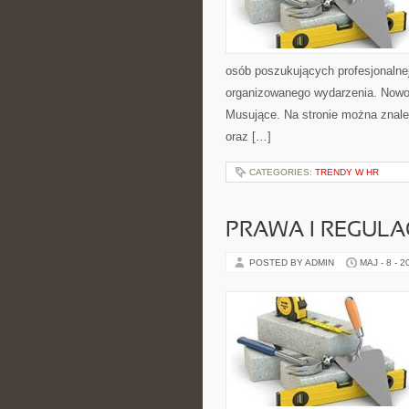
osób poszukujących profesjonalne
organizowanego wydarzenia. Nowo
Musujące. Na stronie można znaleź
oraz […]
CATEGORIES:
TRENDY W HR
PRAWA I REGULA
POSTED BY ADMIN
MAJ - 8 - 2