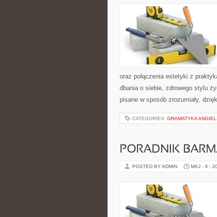
oraz połączenia estetyki z prakty
dbania o siebie, zdrowego stylu 
pisane w sposób zrozumiały, dzię
CATEGORIES:
GRAMATYKA ANGIE
PORADNIK BAR
POSTED BY ADMIN
MAJ - 9 - 2