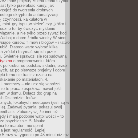
zez małe projekty Sucha teoria szybko
st tylko przerabiać kursy, jak
przejdź do tworzenia drobnych
rostego skryptu do automatyzacji
ej czynności, kalkulatora w
 mini–gry typu „wisielec” czy „kółko i
odzi o to, by ćwiczyć myślenie
iązanie, a nie tylko przepisywać kod
 Zadbaj o dobre źródła wiedzy W sieci
ysiące kursów, filmów i blogów – i łatwo
ubić. Dlatego warto wybrać kilka
 źródeł i trzymać się ich przez
s. Świetnie sprawdzi się rozbudowana
atyczna
o programowaniu, która
k po kroku: od podstaw składni, przez
nych, aż po pierwsze projekty i dobre
ięki temu nie tracisz czasu na
kakanie po materiałach. 4.
i mentorzy – nie ucz się w próżni
e to praca zespołowa, nawet jeśli
sam w domu. Dołącz do: grup na
b Discordzie, forów
znych, lokalnych meetupów (jeśli są w
e). Zadawaj pytania, pokazuj swój
feedback. Zobaczysz, że inni też
łędy i mają podobne wątpliwości – to
ża psychicznie. 5. Nauka
a to maraton, nie sprint
a jest regularność. Lepiej
5 razy w tygodniu po 45 minut niż raz