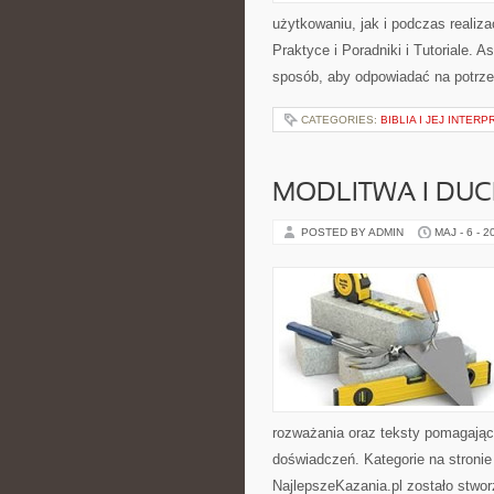
użytkowaniu, jak i podczas realiz
Praktyce i Poradniki i Tutoriale. 
sposób, aby odpowiadać na potrz
CATEGORIES:
BIBLIA I JEJ INTER
MODLITWA I D
POSTED BY ADMIN
MAJ - 6 - 2
rozważania oraz teksty pomagając
doświadczeń. Kategorie na stronie
NajlepszeKazania.pl zostało stwor