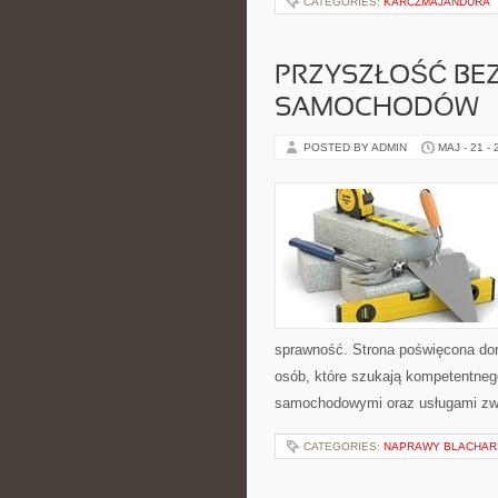
CATEGORIES:
KARCZMAJANDURA
PRZYSZŁOŚĆ BE
SAMOCHODÓW
POSTED BY ADMIN
MAJ - 21 -
sprawność. Strona poświęcona dora
osób, które szukają kompetentneg
samochodowymi oraz usługami zw
CATEGORIES:
NAPRAWY BLACHARS