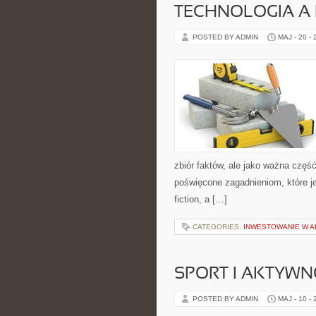
TECHNOLOGIA A
POSTED BY ADMIN
MAJ - 20 -
zbiór faktów, ale jako ważna częś
poświęcone zagadnieniom, które je
fiction, a […]
CATEGORIES:
INWESTOWANIE W A
SPORT I AKTYW
POSTED BY ADMIN
MAJ - 10 -