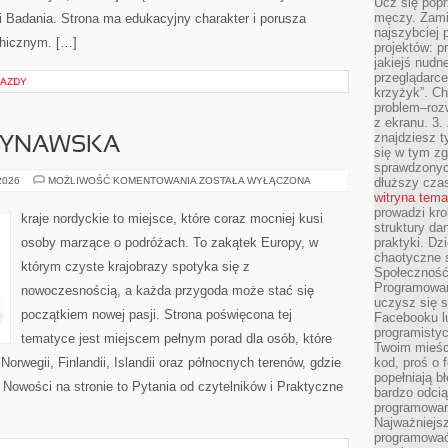
Ucz się popr
męczy. Zamia
 i Badania. Strona ma edukacyjny charakter i porusza
najszybciej 
hicznym. […]
projektów: p
jakiejś nudn
przeglądarce,
JAZDY
krzyżyk”. Ch
problem–rozw
z ekranu. 3.
znajdziesz t
DYNAWSKA
się w tym zg
sprawdzonych
KUCHNIA
 2026
MOŻLIWOŚĆ KOMENTOWANIA
ZOSTAŁA WYŁĄCZONA
dłuższy cza
SKANDYNAWSKA
witryna tem
prowadzi kro
kraje nordyckie to miejsce, które coraz mocniej kusi
struktury da
osoby marzące o podróżach. To zakątek Europy, w
praktyki. Dz
chaotyczne s
którym czyste krajobrazy spotyka się z
Społeczność 
Programowani
nowoczesnością, a każda przygoda może stać się
uczysz się 
początkiem nowej pasji. Strona poświęcona tej
Facebooku lu
programistyc
tematyce jest miejscem pełnym porad dla osób, które
Twoim mieści
Norwegii, Finlandii, Islandii oraz północnych terenów, gdzie
kod, proś o 
popełniają b
 Nowości na stronie to Pytania od czytelników i Praktyczne
bardzo odcią
programowani
Najważniejsz
programować 