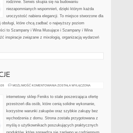
rodzinne. Serwis skupia się na budowaniu
niezapomnianych wspomnień, dzięki którym każda
uroczystość nabiera elegancji. To miejsce stworzone dla
j obsługi, które chcą zadbać o najwyższy poziom
ści to Szampany i Wina Musujące i Szampany i Wina
ć inspiracje związane z mixologią, organizacją wydarzeń
CJE
PRAWA
026
MOŻLIWOŚĆ KOMENTOWANIA
ZOSTAŁA WYŁĄCZONA
I
REGULACJE
internetowy sklep Feniks to stale poszerzająca ofertę
przestrzeń dla osób, które cenią solidne wykonanie,
korzystne warunki zakupów oraz szybkie zakupy bez
wychodzenia z domu. Strona została przygotowana z
myślą o użytkownikach poszukujących praktycznych
produktów, które sprawdzą się zarówno w codziennym