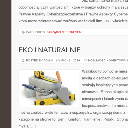
Już sama nazwa marka Twie
odpornością, czyli wartościami, które w branży ochrony mają sz
Prawne Aspekty Cyberbezpieczeństwa i Prawne Aspekty Cyberbez
która może zainteresować zarówno właścicieli firm, jak i właściciel
CATEGORIES:
ZARZĄDZANIE STRESEM
EKO I NATURALNIE
POSTED BY ADMIN
MAJ - 1 - 2026
MOŻLIWOŚĆ KOMENTOWAN
Wallaboo to pomocne miejs
myślą o osobach opiekujący
szukają inspirujących pom
niemowląt. Strona skupia s
miesiącach i latach życia 
bezpieczeństwie. To miejsc
można znaleźć wiele tematów związanych z organizacją domu z
kategorie na stronie to: Sen i Komfort i Karmienie i Posiłki. Stro
myślą […]