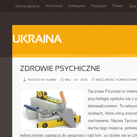
Archiwum
Kategorie
Korupcja
Prawo
Strona główna
Spis
UKRAINA
ZDROWIE PSYCHICZNE
POSTED BY ADMIN
MAJ - 23 - 2026
MOŻLIWOŚĆ KOMENTOWA
Tęczowa Przystań to intern
psychologia spotyka się z
doświadczeniem. To witryn
osobach, które chcą zroz
zachowania. Nazwa Tęczow
ducha tego miejsca, poniewa
jednocześnie zaprasza do uważności nad tym, co dzieje się w cz