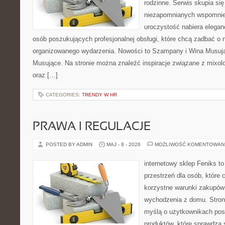
rodzinne. Serwis skupia si
niezapomnianych wspomnień
uroczystość nabiera eleganc
osób poszukujących profesjonalnej obsługi, które chcą zadbać o
organizowanego wydarzenia. Nowości to Szampany i Wina Musuj
Musujące. Na stronie można znaleźć inspiracje związane z mixol
oraz […]
CATEGORIES:
TRENDY W HR
PRAWA I REGULACJE
POSTED BY ADMIN
MAJ - 8 - 2026
MOŻLIWOŚĆ KOMENTOWAN
internetowy sklep Feniks to
przestrzeń dla osób, które 
korzystne warunki zakupów
wychodzenia z domu. Stron
myślą o użytkownikach pos
produktów, które sprawdzą