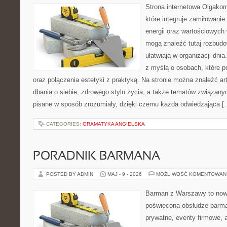
Strona internetowa Olgakom
które integruje zamiłowanie
energii oraz wartościowyc
mogą znaleźć tutaj rozbudo
ułatwiają w organizacji dni
z myślą o osobach, które p
oraz połączenia estetyki z praktyką. Na stronie można znaleźć ar
dbania o siebie, zdrowego stylu życia, a także tematów związan
pisane w sposób zrozumiały, dzięki czemu każda odwiedzająca [
CATEGORIES:
GRAMATYKA ANGIELSKA
PORADNIK BARMANA
POSTED BY ADMIN
MAJ - 9 - 2026
MOŻLIWOŚĆ KOMENTOWAN
Barman z Warszawy to nowo
poświęcona obsłudze barma
prywatne, eventy firmowe, 