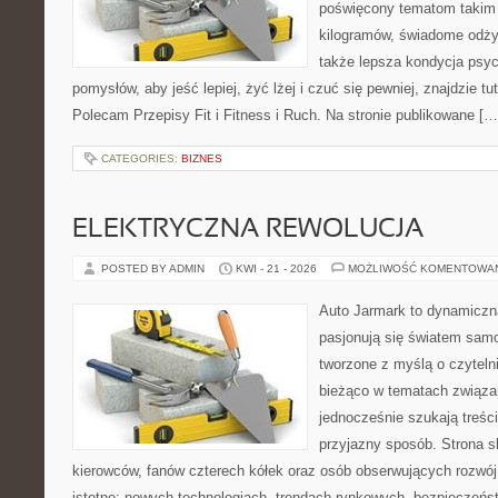
poświęcony tematom takim 
kilogramów, świadome odżyw
także lepsza kondycja psyc
pomysłów, aby jeść lepiej, żyć lżej i czuć się pewniej, znajdzie 
Polecam Przepisy Fit i Fitness i Ruch. Na stronie publikowane […
CATEGORIES:
BIZNES
ELEKTRYCZNA REWOLUCJA
POSTED BY ADMIN
KWI - 21 - 2026
MOŻLIWOŚĆ KOMENTOWA
Auto Jarmark to dynamiczna
pasjonują się światem sam
tworzone z myślą o czyteln
bieżąco w tematach związa
jednocześnie szukają treśc
przyjazny sposób. Strona sk
kierowców, fanów czterech kółek oraz osób obserwujących rozwój
istotne: nowych technologiach, trendach rynkowych, bezpieczeństw