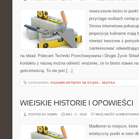
nowoczesne bistro to punkt 
przyciąga osobach ceniący
Strona internetowa pokazuje
propozycje kulinarne mają b
również tworzone z pomysł
zainteresować odwiedzając
na obiad. Polecam Techniki Przechowywania i Drugie Życie Skład
kontaktu z nazwą można odnieść wrażenie, że to bistro stawia na
gościnnością. To nie jest […]
CATEGORIES:
EGZAMIN WSTĘPNY NA STUDIA – MUZYKA
WIEJSKIE HISTORIE I OPOWIEŚCI
POSTED BY ADMIN
MAJ - 3 - 2026
MOŻLIWOŚĆ KOMENTOWAN
Madlennn to miejsce, które
estetyczny punkt w sieci d