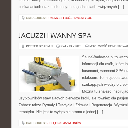
porównaniach oraz codziennych zagadnieniach związanych […]
CATEGORIES:
PRZEMYSŁ I DUŻE INWESTYCJE
JACUZZI I WANNY SPA
POSTED BY ADMIN
KWI - 19 - 2026
MOŻLIWOŚĆ KOMENTOWA
SaunaWadowice.pl to wart
informacji dla osób, które i
basenami, wannami SPA or
relaksem. To miejsce stwo
szukających wiedzy o cieple
Można tu znaleźć inspirując
użytkowników stawiających pierwsze kroki, ale również dla pasj
Zobacz także Rytuały i Tradycje i Zdrowie i Regeneracja. Wyróżnik
tematyka. Nie jest to wyłącznie strona o jednej […]
CATEGORIES:
PIELĘGNACJA WŁOSÓW