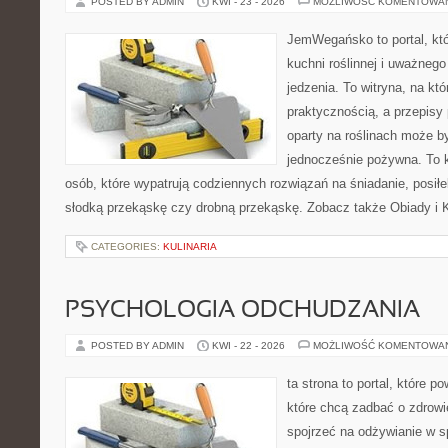
POSTED BY ADMIN
KWI - 23 - 2026
MOŻLIWOŚĆ KOMENTOWA
JemWegańsko to portal, któr
kuchni roślinnej i uważneg
jedzenia. To witryna, na któ
praktycznością, a przepisy 
oparty na roślinach może być
jednocześnie pożywna. To
osób, które wypatrują codziennych rozwiązań na śniadanie, posiłek
słodką przekąskę czy drobną przekąskę. Zobacz także Obiady i K
CATEGORIES:
KULINARIA
PSYCHOLOGIA ODCHUDZANIA
POSTED BY ADMIN
KWI - 22 - 2026
MOŻLIWOŚĆ KOMENTOWA
ta strona to portal, które 
które chcą zadbać o zdrowie
spojrzeć na odżywianie w s