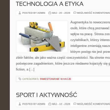
TECHNOLOGIA A ETYKA
POSTED BY ADMIN
MAJ - 20 - 2026
MOŻLIWOŚĆ KOMENTOWA
Augmentyka to nowoczesna 
osób, które chcą poznawać 
wpływ na pracę. Strona zos
czytelnikach, którzy intere
inteligentne zmieniają nasz
którym postęp nie jest prz
zbiór faktów, ale jako ważna część rzeczywistości. Na stronie m
poświęcone zagadnieniom, które jeszcze niedawno kojarzyły się gł
fiction, a […]
CATEGORIES:
INWESTOWANIE W AKCJE
SPORT I AKTYWNOŚĆ
POSTED BY ADMIN
MAJ - 10 - 2026
MOŻLIWOŚĆ KOMENTOWA