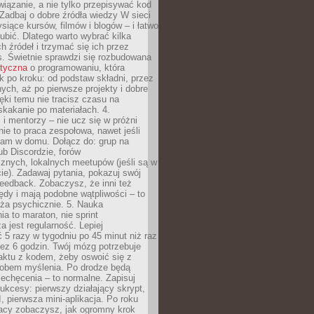
iązanie, a nie tylko przepisywać kod
 Zadbaj o dobre źródła wiedzy W sieci
ysiące kursów, filmów i blogów – i łatwo
ubić. Dlatego warto wybrać kilka
 źródeł i trzymać się ich przez
s. Świetnie sprawdzi się rozbudowana
atyczna
o programowaniu, która
k po kroku: od podstaw składni, przez
nych, aż po pierwsze projekty i dobre
ięki temu nie tracisz czasu na
kakanie po materiałach. 4.
i mentorzy – nie ucz się w próżni
e to praca zespołowa, nawet jeśli
sam w domu. Dołącz do: grup na
b Discordzie, forów
znych, lokalnych meetupów (jeśli są w
e). Zadawaj pytania, pokazuj swój
feedback. Zobaczysz, że inni też
łędy i mają podobne wątpliwości – to
ża psychicznie. 5. Nauka
a to maraton, nie sprint
a jest regularność. Lepiej
5 razy w tygodniu po 45 minut niż raz
ez 6 godzin. Twój mózg potrzebuje
aktu z kodem, żeby oswoić się z
bem myślenia. Po drodze będą
echęcenia – to normalne. Zapisuj
ukcesy: pierwszy działający skrypt,
, pierwsza mini-aplikacja. Po roku
racy zobaczysz, jak ogromny krok