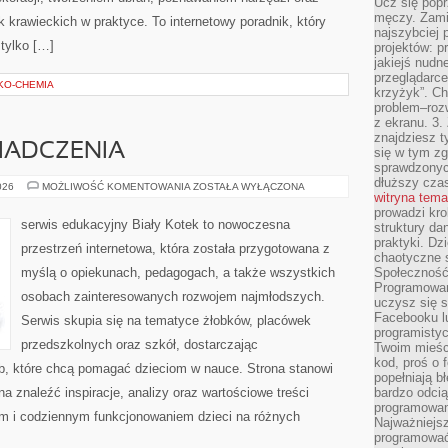
Ucz się popr
męczy. Zamia
krawieckich w praktyce. To internetowy poradnik, który
najszybciej 
tylko […]
projektów: p
jakiejś nudn
przeglądarce,
EKO-CHEMIA
krzyżyk”. Ch
problem–rozw
z ekranu. 3.
znajdziesz t
WIADCZENIA
się w tym zg
sprawdzonych
dłuższy cza
HISTORIE
026
MOŻLIWOŚĆ KOMENTOWANIA
ZOSTAŁA WYŁĄCZONA
witryna tem
I
DOŚWIADCZENIA
prowadzi kro
serwis edukacyjny Biały Kotek to nowoczesna
struktury da
praktyki. Dz
przestrzeń internetowa, która została przygotowana z
chaotyczne s
myślą o opiekunach, pedagogach, a także wszystkich
Społeczność 
Programowani
osobach zainteresowanych rozwojem najmłodszych.
uczysz się 
Facebooku lu
Serwis skupia się na tematyce żłobków, placówek
programistyc
przedszkolnych oraz szkół, dostarczając
Twoim mieści
kod, proś o 
ób, które chcą pomagać dzieciom w nauce. Strona stanowi
popełniają b
 znaleźć inspiracje, analizy oraz wartościowe treści
bardzo odcią
programowani
m i codziennym funkcjonowaniem dzieci na różnych
Najważniejsz
programować 