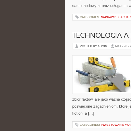
samochodowymi oraz usługami zw
CATEGORIES:
NAPRAWY BLACHARS
TECHNOLOGIA A
POSTED BY ADMIN
MAJ - 20 -
zbiór faktów, ale jako ważna częś
poświęcone zagadnieniom, które je
fiction, a […]
CATEGORIES:
INWESTOWANIE W A