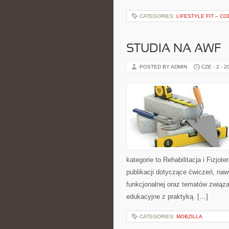
CATEGORIES:
LIFESTYLE FIT – C
STUDIA NA AWF
POSTED BY ADMIN
CZE - 2 - 2
kategorie to Rehabilitacja i Fizjot
publikacji dotyczące ćwiczeń, naw
funkcjonalnej oraz tematów związa
edukacyjne z praktyką. […]
CATEGORIES:
MOBZILLA