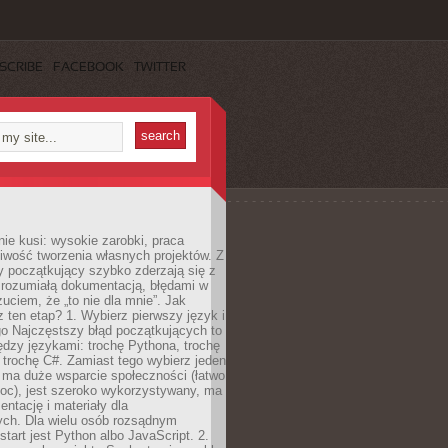
SCRIBE
FACEBOOK
TWITTER
e kusi: wysokie zarobki, praca
iwość tworzenia własnych projektów. Z
ny początkujący szybko zderzają się z
zrozumiałą dokumentacją, błędami w
zuciem, że „to nie dla mnie”. Jak
z ten etap? 1. Wybierz pierwszy język i
go Najczęstszy błąd początkujących to
dzy językami: trochę Pythona, trochę
 trochę C#. Zamiast tego wybierz jeden
: ma duże wsparcie społeczności (łatwo
oc), jest szeroko wykorzystywany, ma
ntację i materiały dla
ych. Dla wielu osób rozsądnym
tart jest Python albo JavaScript. 2.