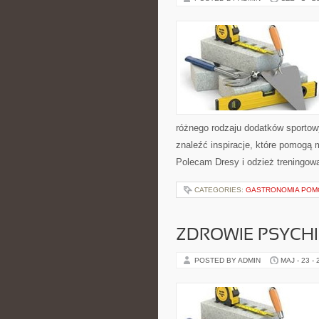
różnego rodzaju dodatków sportow
znaleźć inspiracje, które pomogą
Polecam Dresy i odzież treningow
CATEGORIES:
GASTRONOMIA POM
ZDROWIE PSYCH
POSTED BY ADMIN
MAJ - 23 -