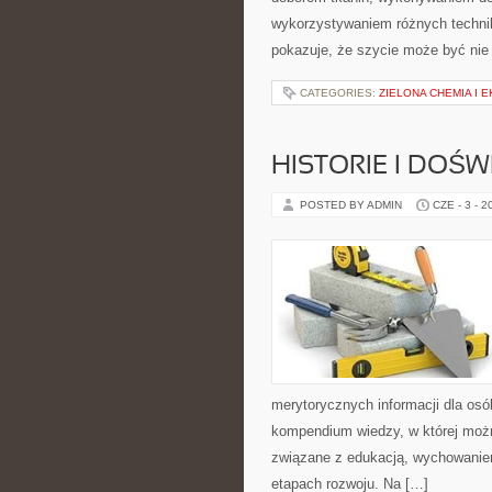
wykorzystywaniem różnych technik 
pokazuje, że szycie może być nie 
CATEGORIES:
ZIELONA CHEMIA I 
HISTORIE I DOŚ
POSTED BY ADMIN
CZE - 3 - 2
merytorycznych informacji dla os
kompendium wiedzy, w której można
związane z edukacją, wychowanie
etapach rozwoju. Na […]