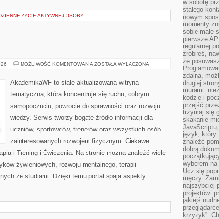
w sobotę prz
stałego kont
ODZIENNE ŻYCIE AKTYWNEJ OSOBY
nowym sposo
momenty zni
sobie małe s
pierwsze API
regularnej p
zrobiłeś, na
że posuwasz 
STUDIA
026
MOŻLIWOŚĆ KOMENTOWANIA
ZOSTAŁA WYŁĄCZONA
Programowani
NA
AWF
zdalna, możl
AkademikaWF to stale aktualizowana witryna
drugiej stro
murami: nie
tematyczna, która koncentruje się ruchu, dobrym
kodzie i poc
przejść prze
samopoczuciu, powrocie do sprawności oraz rozwoju
trzymaj się 
wiedzy. Serwis tworzy bogate źródło informacji dla
skakanie mię
JavaScriptu,
uczniów, sportowców, trenerów oraz wszystkich osób
język, który
zainteresowanych rozwojem fizycznym. Ciekawe
znaleźć pom
dobrą dokume
erapia i Trening i Ćwiczenia. Na stronie można znaleźć wiele
początkując
wyborem na s
yków żywieniowych, rozwoju mentalnego, terapii
Ucz się popr
nych ze studiami. Dzięki temu portal spaja aspekty
męczy. Zamia
najszybciej 
projektów: p
jakiejś nudn
przeglądarce,
krzyżyk”. Ch