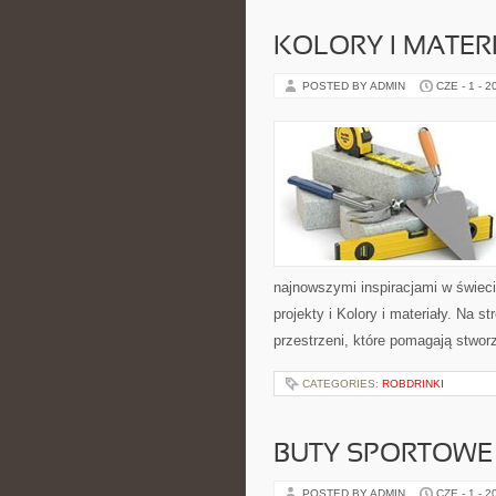
KOLORY I MATER
POSTED BY ADMIN
CZE - 1 - 2
najnowszymi inspiracjami w świeci
projekty i Kolory i materiały. Na
przestrzeni, które pomagają stwor
CATEGORIES:
ROBDRINKI
BUTY SPORTOWE
POSTED BY ADMIN
CZE - 1 - 2