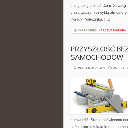
chcą lepiej poznać Danii, Szwecji, 
cisza tworzy niezwykłą atmosferę.
Porady Podróżnika. […]
CATEGORIES:
KARCZMAJANDURA
PRZYSZŁOŚĆ BE
SAMOCHODÓW
POSTED BY ADMIN
MAJ - 21 -
sprawność. Strona poświęcona dora
osób, które szukają kompetentneg