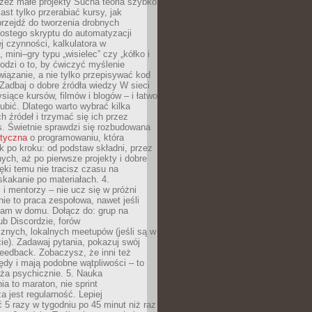
zez małe projekty Sucha teoria szybko
st tylko przerabiać kursy, jak
przejdź do tworzenia drobnych
rostego skryptu do automatyzacji
ej czynności, kalkulatora w
 mini–gry typu „wisielec” czy „kółko i
odzi o to, by ćwiczyć myślenie
iązanie, a nie tylko przepisywać kod
 Zadbaj o dobre źródła wiedzy W sieci
ysiące kursów, filmów i blogów – i łatwo
ubić. Dlatego warto wybrać kilka
 źródeł i trzymać się ich przez
s. Świetnie sprawdzi się rozbudowana
atyczna
o programowaniu, która
k po kroku: od podstaw składni, przez
nych, aż po pierwsze projekty i dobre
ięki temu nie tracisz czasu na
kakanie po materiałach. 4.
i mentorzy – nie ucz się w próżni
e to praca zespołowa, nawet jeśli
sam w domu. Dołącz do: grup na
b Discordzie, forów
znych, lokalnych meetupów (jeśli są w
e). Zadawaj pytania, pokazuj swój
feedback. Zobaczysz, że inni też
łędy i mają podobne wątpliwości – to
ża psychicznie. 5. Nauka
a to maraton, nie sprint
a jest regularność. Lepiej
5 razy w tygodniu po 45 minut niż raz