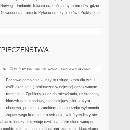
Norwegii, Finlandii, Islandii oraz północnych terenów, gdzie
 Nowości na stronie to Pytania od czytelników i Praktyczne
ZPIECZEŃSTWA
PRZYSZŁOŚĆ
 2026
MOŻLIWOŚĆ KOMENTOWANIA
ZOSTAŁA WYŁĄCZONA
BEZPIECZEŃSTWA
SAMOCHODÓW
Fachowe dorabianie kluczy to usługa, która dla wielu
osób okazuje się praktyczna w najmniej oczekiwanym
momencie. Zgubiony klucz do mieszkania, uszkodzony
kluczyk samochodowy, niedziałający pilot, zużyta
obudowa, problem z zamkiem albo potrzeba wykonania
zapasowego kompletu to sytuacje, w których liczy się
bianiu kluczy prezentuje czytelną ofertę skierowaną do
o punktu zajmującego się kluczami, zamkami, kluczykami