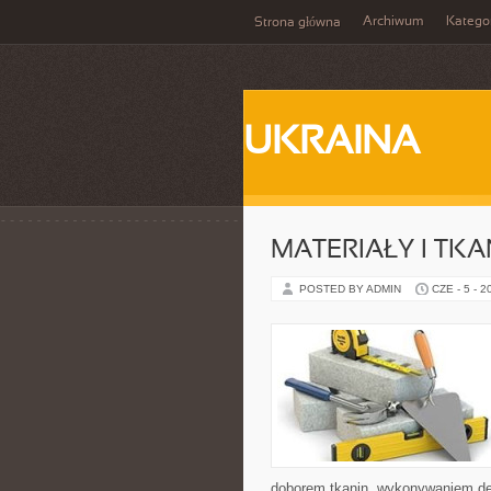
Archiwum
Katego
Strona główna
UKRAINA
MATERIAŁY I TKA
POSTED BY ADMIN
CZE - 5 - 2
doborem tkanin, wykonywaniem dek