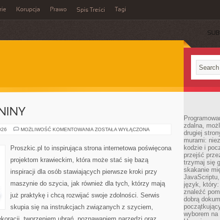
rie
Korupcja
Prawo
Tagi
Spis Treści
SUB
NINY
Programowani
zdalna, możl
MATERIAŁY
026
MOŻLIWOŚĆ KOMENTOWANIA
ZOSTAŁA WYŁĄCZONA
drugiej stro
I
murami: nie
TKANINY
kodzie i poc
Proszkic.pl to inspirująca strona internetowa poświęcona
przejść prze
projektom krawieckim, która może stać się bazą
trzymaj się 
skakanie mię
inspiracji dla osób stawiających pierwsze kroki przy
JavaScriptu,
maszynie do szycia, jak również dla tych, którzy mają
język, który
znaleźć pom
już praktykę i chcą rozwijać swoje zdolności. Serwis
dobrą dokume
początkując
skupia się na instrukcjach związanych z szyciem,
wyborem na s
oracji, tworzeniem ubrań, poznawaniem narzędzi oraz