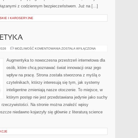
iązanymi z codziennym bezpieczeństwem. Już na […]
KIE I KAROSERYJNE
 ETYKA
TECHNOLOGIA
 2026
MOŻLIWOŚĆ KOMENTOWANIA
ZOSTAŁA WYŁĄCZONA
A
ETYKA
Augmentyka to nowoczesna przestrzeń internetowa dla
osób, które chcą poznawać świat innowacji oraz jego
wpływ na pracę. Strona została stworzona z myślą o
czytelnikach, którzy interesują się tym, jak systemy
inteligentne zmieniają nasze otoczenie. To miejsce, w
którym postęp nie jest przedstawiana jedynie jako suchy
ć rzeczywistości. Na stronie można znaleźć wpisy
szcze niedawno kojarzyły się głównie z literaturą science
KCJE