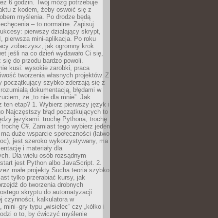
ez 6 godzin. Twój mózg potrzebuje
aktu z kodem, żeby oswoić się z
bem myślenia. Po drodze będą
echęcenia – to normalne. Zapisuj
ukcesy: pierwszy działający skrypt,
, pierwsza mini-aplikacja. Po roku
racy zobaczysz, jak ogromny krok
wet jeśli na co dzień wydawało Ci się,
się do przodu bardzo powoli.
e kusi: wysokie zarobki, praca
iwość tworzenia własnych projektów. Z
ny początkujący szybko zderzają się z
zrozumiałą dokumentacją, błędami w
zuciem, że „to nie dla mnie”. Jak
z ten etap? 1. Wybierz pierwszy język i
go Najczęstszy błąd początkujących to
dzy językami: trochę Pythona, trochę
 trochę C#. Zamiast tego wybierz jeden
: ma duże wsparcie społeczności (łatwo
oc), jest szeroko wykorzystywany, ma
ntację i materiały dla
ych. Dla wielu osób rozsądnym
tart jest Python albo JavaScript. 2.
zez małe projekty Sucha teoria szybko
st tylko przerabiać kursy, jak
przejdź do tworzenia drobnych
rostego skryptu do automatyzacji
ej czynności, kalkulatora w
 mini–gry typu „wisielec” czy „kółko i
odzi o to, by ćwiczyć myślenie