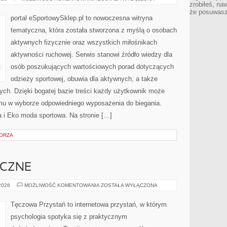
zrobiłeś, na
SPORTOWE
że posuwasz 
portal eSportowySklep.pl to nowoczesna witryna
tematyczna, która została stworzona z myślą o osobach
aktywnych fizycznie oraz wszystkich miłośnikach
aktywności ruchowej. Serwis stanowi źródło wiedzy dla
osób poszukujących wartościowych porad dotyczących
odzieży sportowej, obuwia dla aktywnych, a także
ych. Dzięki bogatej bazie treści każdy użytkownik może
 mu w wyborze odpowiedniego wyposażenia do biegania.
a i Eko moda sportowa. Na stronie […]
ORZA
ICZNE
ZDROWIE
 2026
MOŻLIWOŚĆ KOMENTOWANIA
ZOSTAŁA WYŁĄCZONA
PSYCHICZNE
Tęczowa Przystań to internetowa przystań, w którym
psychologia spotyka się z praktycznym