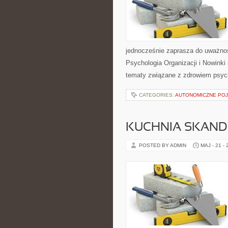
jednocześnie zaprasza do uważnoś
Psychologia Organizacji i Nowinki
tematy związane z zdrowiem psyc
CATEGORIES:
AUTONOMICZNE PO
KUCHNIA SKAN
POSTED BY ADMIN
MAJ - 21 -