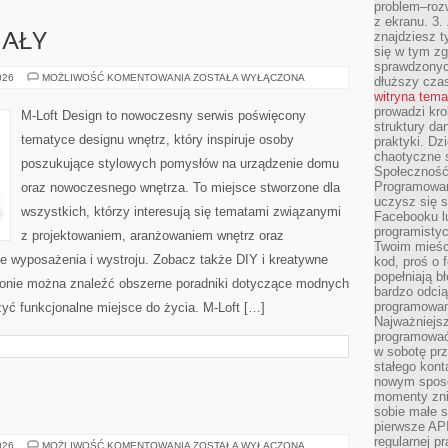
problem–rozw
z ekranu. 3.
znajdziesz t
IAŁY
się w tym zg
sprawdzonych
KOLORY
026
MOŻLIWOŚĆ KOMENTOWANIA
ZOSTAŁA WYŁĄCZONA
dłuższy cza
I
witryna tem
MATERIAŁY
prowadzi kro
M-Loft Design to nowoczesny serwis poświęcony
struktury da
tematyce designu wnętrz, który inspiruje osoby
praktyki. Dz
chaotyczne s
poszukujące stylowych pomysłów na urządzenie domu
Społeczność 
Programowani
oraz nowoczesnego wnętrza. To miejsce stworzone dla
uczysz się 
wszystkich, którzy interesują się tematami związanymi
Facebooku lu
programistyc
z projektowaniem, aranżowaniem wnętrz oraz
Twoim mieści
e wyposażenia i wystroju. Zobacz także DIY i kreatywne
kod, proś o 
popełniają b
 stronie można znaleźć obszerne poradniki dotyczące modnych
bardzo odcią
programowani
zyć funkcjonalne miejsce do życia. M-Loft […]
Najważniejsz
programować 
w sobotę prz
stałego kont
nowym sposo
momenty zni
sobie małe s
pierwsze API
regularnej p
BUTY
026
MOŻLIWOŚĆ KOMENTOWANIA
ZOSTAŁA WYŁĄCZONA