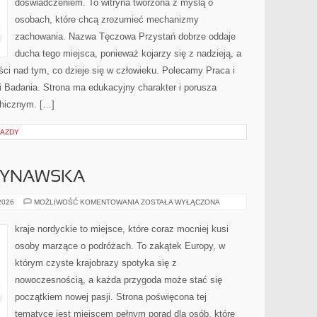
doświadczeniem. To witryna tworzona z myślą o
osobach, które chcą zrozumieć mechanizmy
zachowania. Nazwa Tęczowa Przystań dobrze oddaje
ducha tego miejsca, ponieważ kojarzy się z nadzieją, a
ci nad tym, co dzieje się w człowieku. Polecamy Praca i
 i Badania. Strona ma edukacyjny charakter i porusza
hicznym. […]
JAZDY
DYNAWSKA
KUCHNIA
 2026
MOŻLIWOŚĆ KOMENTOWANIA
ZOSTAŁA WYŁĄCZONA
SKANDYNAWSKA
kraje nordyckie to miejsce, które coraz mocniej kusi
osoby marzące o podróżach. To zakątek Europy, w
którym czyste krajobrazy spotyka się z
nowoczesnością, a każda przygoda może stać się
początkiem nowej pasji. Strona poświęcona tej
tematyce jest miejscem pełnym porad dla osób, które