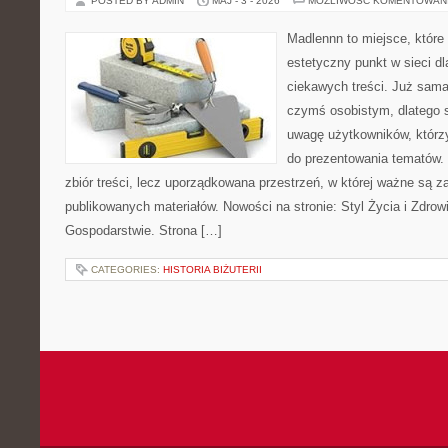
POSTED BY ADMIN
MAJ - 3 - 2026
MOŻLIWOŚĆ KOMENTOWAN
Madlennn to miejsce, które
estetyczny punkt w sieci d
ciekawych treści. Już sama
czymś osobistym, dlatego 
uwagę użytkowników, którzy
do prezentowania tematów. 
zbiór treści, lecz uporządkowana przestrzeń, w której ważne są z
publikowanych materiałów. Nowości na stronie: Styl Życia i Zdrowi
Gospodarstwie. Strona […]
CATEGORIES:
HISTORIA BIŻUTERII