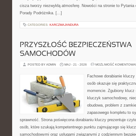
cisza tworzy niezwykłą atmosferę. Nowości na stronie to Pytania 
Porady Podróżnika. […]
CATEGORIES:
KARCZMAJANDURA
PRZYSZŁOŚĆ BEZPIECZEŃSTWA
SAMOCHODÓW
POSTED BY ADMIN
MAJ - 21 - 2026
MOŻLIWOŚĆ KOMENTOWA
Fachowe dorabianie kluczy t
osób okazuje się praktycz
momencie. Zgubiony klucz 
kluczyk samochodowy, niedz
obudowa, problem z zamkie
zapasowego kompletu to syt
sprawność. Strona poświęcona dorabianiu kluczy prezentuje czyte
osób, które szukają kompetentnego punktu zajmującego się kluc
samochodowymi oraz usługami związanymi z codziennym bezpie