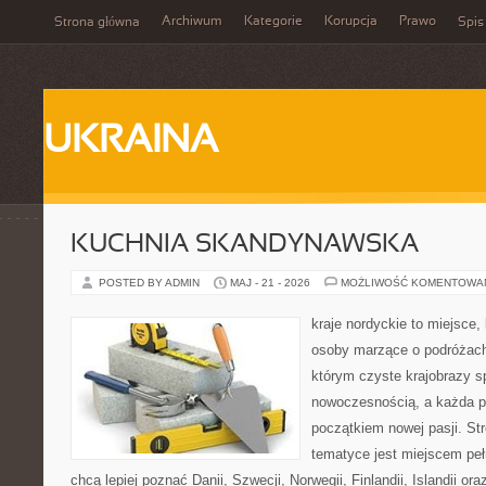
Archiwum
Kategorie
Korupcja
Prawo
Strona główna
Spis
UKRAINA
KUCHNIA SKANDYNAWSKA
POSTED BY ADMIN
MAJ - 21 - 2026
MOŻLIWOŚĆ KOMENTOWA
kraje nordyckie to miejsce,
osoby marzące o podróżach
którym czyste krajobrazy s
nowoczesnością, a każda p
początkiem nowej pasji. St
tematyce jest miejscem peł
chcą lepiej poznać Danii, Szwecji, Norwegii, Finlandii, Islandii or