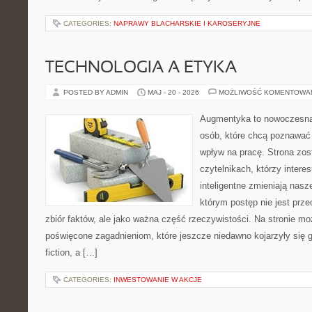
CATEGORIES:
NAPRAWY BLACHARSKIE I KAROSERYJNE
TECHNOLOGIA A ETYKA
POSTED BY ADMIN
MAJ - 20 - 2026
MOŻLIWOŚĆ KOMENTOWA
Augmentyka to nowoczesna 
osób, które chcą poznawać 
wpływ na pracę. Strona zos
czytelnikach, którzy intere
inteligentne zmieniają nasz
którym postęp nie jest prz
zbiór faktów, ale jako ważna część rzeczywistości. Na stronie m
poświęcone zagadnieniom, które jeszcze niedawno kojarzyły się gł
fiction, a […]
CATEGORIES:
INWESTOWANIE W AKCJE