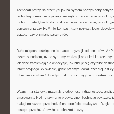
Techneau patrzy na przemysł jak na system naczyń połączonych.
technologii i maszyn pojawiają się wątki o zarządzaniu produkcji,
ruchu, o metodykach takich jak szczupłe zarządzanie, produkcyj
usprawnienia czy RCM. To kompas, który pozwala lepiej decydo
sprzętu, czy o zmianę parametrów.
Dużo miejsca poświęcone jest automatyzacji: od sensorów i AKPiA
systemy nadzoru, aż po systemy realizacji produkcji i spięcie s
jak dane zamieniają się w decyzje, jak buduje się czytelne dashb
informacyjnego. W świecie, gdzie przemysł coraz częściej jest cyf
o bezpieczeństwie OT i o tym, jak chronić ciągłość infrastruktury.
Ważny filar stanowią materiały o odporności i diagnostyce: analiza
smarowania, NDT, utrzymanie predykcyjne. Techneau pokazuje, ja
reakcji na awarie, przechodzić na podejście proaktywne. Dzięki 
postoje, przedłużać trwałość i obniżać koszty.