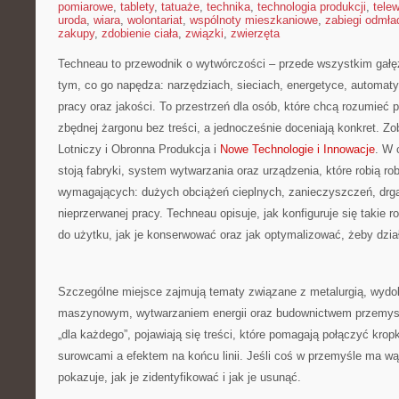
pomiarowe
,
tablety
,
tatuaże
,
technika
,
technologia produkcji
,
telew
uroda
,
wiara
,
wolontariat
,
wspólnoty mieszkaniowe
,
zabiegi odmła
zakupy
,
zdobienie ciała
,
związki
,
zwierzęta
Techneau to przewodnik o wytwórczości – przede wszystkim gałę
tym, co go napędza: narzędziach, sieciach, energetyce, automatyz
pracy oraz jakości. To przestrzeń dla osób, które chcą rozumieć
zbędnej żargonu bez treści, a jednocześnie doceniają konkret. Z
Lotniczy i Obronna Produkcja i
Nowe Technologie i Innowacje
. W 
stoją fabryki, system wytwarzania oraz urządzenia, które robią r
wymagających: dużych obciążeń cieplnych, zanieczyszczeń, drga
nieprzerwanej pracy. Techneau opisuje, jak konfiguruje się takie 
do użytku, jak je konserwować oraz jak optymalizować, żeby działa
Szczególne miejsce zajmują tematy związane z metalurgią, wyd
maszynowym, wytwarzaniem energii oraz budownictwem przemys
„dla każdego”, pojawiają się treści, które pomagają połączyć krop
surowcami a efektem na końcu linii. Jeśli coś w przemyśle ma wą
pokazuje, jak je zidentyfikować i jak je usunąć.