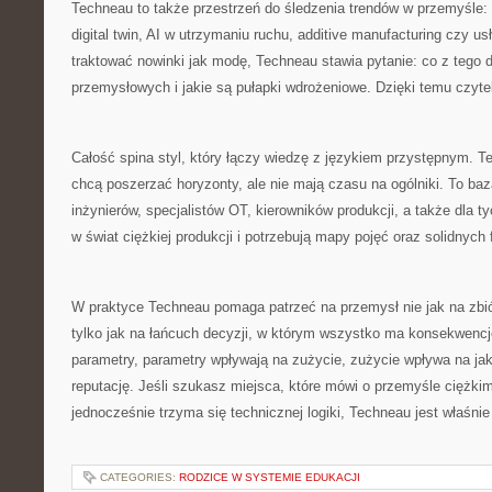
Techneau to także przestrzeń do śledzenia trendów w przemyśle: 
digital twin, AI w utrzymaniu ruchu, additive manufacturing czy 
traktować nowinki jak modę, Techneau stawia pytanie: co z tego 
przemysłowych i jakie są pułapki wdrożeniowe. Dzięki temu czytel
Całość spina styl, który łączy wiedzę z językiem przystępnym. Te
chcą poszerzać horyzonty, ale nie mają czasu na ogólniki. To ba
inżynierów, specjalistów OT, kierowników produkcji, a także dla t
w świat ciężkiej produkcji i potrzebują mapy pojęć oraz solidnyc
W praktyce Techneau pomaga patrzeć na przemysł nie jak na zbi
tylko jak na łańcuch decyzji, w którym wszystko ma konsekwencj
parametry, parametry wpływają na zużycie, zużycie wpływa na ja
reputację. Jeśli szukasz miejsca, które mówi o przemyśle ciężkim
jednocześnie trzyma się technicznej logiki, Techneau jest właśni
CATEGORIES:
RODZICE W SYSTEMIE EDUKACJI