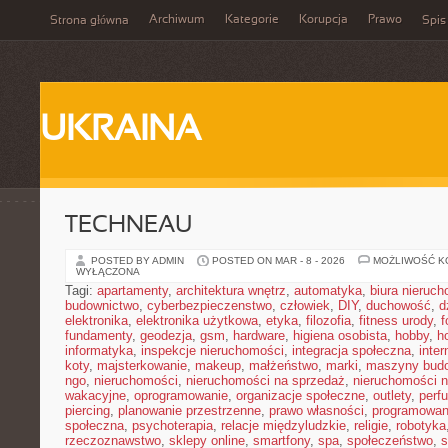
Archiwum
Kategorie
Korupcja
Prawo
Strona główna
Spis
UKRAINA
TECHNEAU
POSTED BY ADMIN
POSTED ON MAR - 8 - 2026
MOŻLIWOŚĆ 
WYŁĄCZONA
Tagi:
apartamenty
,
architektura wnętrz
,
automatyka
,
biura nieruc
budownictwo
,
cyberbezpieczenstwo
,
człowiek
,
DIY
,
duchowość
,
d
elektronika
,
elektronika użytkowa
,
etyka
,
filozofia
,
fitness urody
,
f
fundamenty
,
geodezja
,
gsm
,
hardware
,
higiena osobista
,
hobby
,
h
informatyka
,
inspekcje nieruchomości
,
integracja społeczna
,
inter
koty
,
majsterkowanie
,
makeup
,
małżeństwo
,
marki
,
maszyny bud
ngo
,
nieruchomości
,
nieruchomości na sprzedaż
,
nieruchomości 
wakacyjne
,
oprogramowanie
,
organizacje społeczne
,
outlety
,
perf
piercing
,
planowanie przestrzenne
,
prawo własności
,
programowan
społeczna
,
psychoterapia
,
relacje międzyludzkie
,
religie
,
robotyka
rzeczoznawstwo
,
sklepy online
,
smartfony
,
spa
,
społeczeństwo
,
s