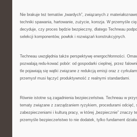
Nie brakuje też tematów „twardych”, związanych z materiałoznaw
techniki spawania, hartowanie, zużycie, korozja. W przemyśle cię
decyduje, czy proces będzie bezpieczny, dlatego Techneau podpo
selekcji komponentów, powłok i rozwiązań konstrukcyjnych.
Techneau uwzględnia także perspektywę energochłonności. Omawi
pozwalają redu-kować pobór: od gospodarki cieplnej, przez falow
tle pojawiają się wątki związane z redukcją emisji oraz z cyrkul
przemysł musi łączyć produktywność z realnymi standardami.
Równie istotne są zagadnienia bezpieczeństwa. Techneau w przy
tematy związane z zarządzaniem ryzykiem, procedurami odcięć, 
zabezpieczeniami i kulturą pracy, w której „bezpiecznie” znaczy t
przemyśle bezpieczeństwo to nie dodatek, tylko fundament działa