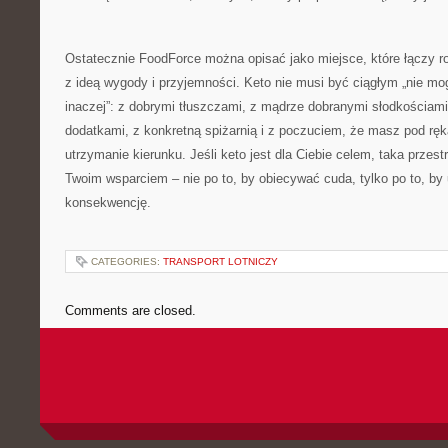
Ostatecznie FoodForce można opisać jako miejsce, które łączy r
z ideą wygody i przyjemności. Keto nie musi być ciągłym „nie m
inaczej”: z dobrymi tłuszczami, z mądrze dobranymi słodkościami
dodatkami, z konkretną spiżarnią i z poczuciem, że masz pod ręk
utrzymanie kierunku. Jeśli keto jest dla Ciebie celem, taka prz
Twoim wsparciem – nie po to, by obiecywać cuda, tylko po to, by
konsekwencję.
CATEGORIES:
TRANSPORT LOTNICZY
Comments are closed.