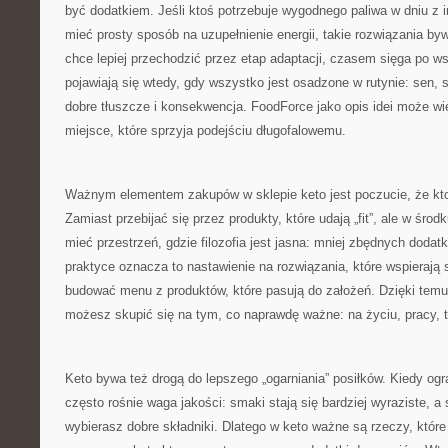
być dodatkiem. Jeśli ktoś potrzebuje wygodnego paliwa w dniu z 
mieć prosty sposób na uzupełnienie energii, takie rozwiązania byw
chce lepiej przechodzić przez etap adaptacji, czasem sięga po ws
pojawiają się wtedy, gdy wszystko jest osadzone w rutynie: sen,
dobre tłuszcze i konsekwencja. FoodForce jako opis idei może wi
miejsce, które sprzyja podejściu długofalowemu.
Ważnym elementem zakupów w sklepie keto jest poczucie, że ktoś
Zamiast przebijać się przez produkty, które udają „fit”, ale w śr
mieć przestrzeń, gdzie filozofia jest jasna: mniej zbędnych dodatk
praktyce oznacza to nastawienie na rozwiązania, które wspierają s
budować menu z produktów, które pasują do założeń. Dzięki tem
możesz skupić się na tym, co naprawdę ważne: na życiu, pracy, tr
Keto bywa też drogą do lepszego „ogarniania” posiłków. Kiedy og
często rośnie waga jakości: smaki stają się bardziej wyraziste, a
wybierasz dobre składniki. Dlatego w keto ważne są rzeczy, któr