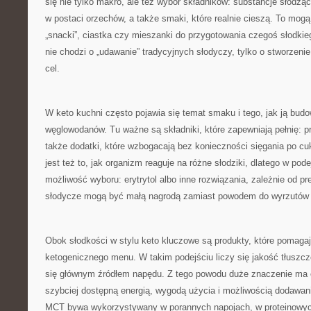
się nie tylko makro, ale też wybór składników: substancje słodząc
w postaci orzechów, a także smaki, które realnie cieszą. To mog
„snacki”, ciastka czy mieszanki do przygotowania czegoś słodkie
nie chodzi o „udawanie” tradycyjnych słodyczy, tylko o stworzenie 
cel.
W keto kuchni często pojawia się temat smaku i tego, jak ją bud
węglowodanów. Tu ważne są składniki, które zapewniają pełnię: p
także dodatki, które wzbogacają bez konieczności sięgania po cuki
jest też to, jak organizm reaguje na różne słodziki, dlatego w pode
możliwość wyboru: erytrytol albo inne rozwiązania, zależnie od pre
słodycze mogą być małą nagrodą zamiast powodem do wyrzutów 
Obok słodkości w stylu keto kluczowe są produkty, które pomag
ketogenicznego menu. W takim podejściu liczy się jakość tłuszcz
się głównym źródłem napędu. Z tego powodu duże znaczenie ma 
szybciej dostępną energią, wygodą użycia i możliwością dodawan
MCT bywa wykorzystywany w porannych napojach, w proteinowyc