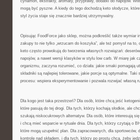
cynamon, ekstrakty, aromaty, przyprawy, dodatki do napojów. Wte
mogą być pyszne. A kiedy do tego dochodzą keto słodycze, które 
styl życia staje się znacznie bardziej utrzymywalny.
Opisując FoodForce jako sklep, można podkreślić także wymiar in
zakupy to nie tylko „wrzucam do koszyka”, ale też pomysł na to,
keto często prowokują do tworzenia własnych rozwiązań: deserów
napojów, a nawet wersji klasyków w stylu low carb. W miarę jak c
organizmu, zaczyna rozumieć, co działa: jakie smaki pomagają u
składniki są najlepiej tolerowane, jakie porcje są optymalne. Taki
procesu: wspiera eksperymentowanie i pozwala rozwijać własną r
Dla kogo jest taka przestrzeń? Dla osób, które chcą jeść ketogeni
które pasują do tej drogi. Dla tych, którzy kochają słodkie, ale c
szukają niskocukrowych alternatyw. Dla osób, które interesują si
i chcą mieć wsparcie w rytuale dnia. Dla tych, którzy czytają o 
które mogą uzupełnić plan. Dla zapracowanych, dla sportowców, dl
kontrolę nad składem, i dla tych, którzy po prostu chcą, żeby jedz