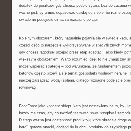
dodatek do posiłków, gdy chcesz podbić sytość bez dorzucania 
ważne jest, by umieć dopasować dawkę do siebie, bo różne osoby 
świadome podejście oznacza rozsądne porcje.
Kolejnym obszarem, który naturalnie pojawia się w świecie keto,
części osób to narzędzie wykorzystywane w specyficznych momen
gdy chcesz łagodniej przejść przez etap adaptacji, albo kiedy pot
większym obciążeniem. Warto rozumieć ideę: to nie „magiczny skró
może wspierać strategię – pod warunkiem, że fundamentem pozos
ketonów często przewija się temat gospodarki wodno-mineralnej,
inaczej zarządzać wodą i solami, dlatego rozsądne podejście obej
równowagi.
FoodForce jako koncept sklepu keto jest nastawiony na to, by uł
każdy ma czas, aby co tydzień testować nowe przepisy i samodzie
Dlatego ważna jest dostępność produktów, które skracają drogę od
keto”: gotowe snacki, dodatki do kuchni, produkty do szybkiego 