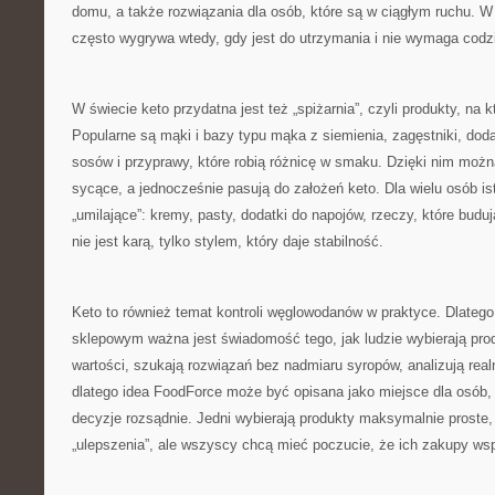
domu, a także rozwiązania dla osób, które są w ciągłym ruchu. W 
często wygrywa wtedy, gdy jest do utrzymania i nie wymaga codzie
W świecie keto przydatna jest też „spiżarnia”, czyli produkty, na 
Popularne są mąki i bazy typu mąka z siemienia, zagęstniki, doda
sosów i przyprawy, które robią różnicę w smaku. Dzięki nim można
sycące, a jednocześnie pasują do założeń keto. Dla wielu osób is
„umilające”: kremy, pasty, dodatki do napojów, rzeczy, które budują
nie jest karą, tylko stylem, który daje stabilność.
Keto to również temat kontroli węglowodanów w praktyce. Dlateg
sklepowym ważna jest świadomość tego, jak ludzie wybierają prod
wartości, szukają rozwiązań bez nadmiaru syropów, analizują real
dlatego idea FoodForce może być opisana jako miejsce dla osób
decyzje rozsądnie. Jedni wybierają produkty maksymalnie proste, 
„ulepszenia”, ale wszyscy chcą mieć poczucie, że ich zakupy wspi