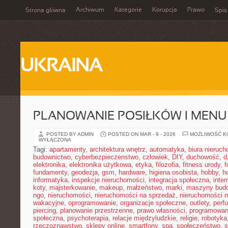
Archiwum
Kategorie
Korupcja
Prawo
Strona główna
Spis
UKRAINA
PLANOWANIE POSIŁKÓW I MENU
POSTED BY ADMIN
POSTED ON MAR - 9 - 2026
MOŻLIWOŚĆ 
WYŁĄCZONA
Tagi:
apartamenty
,
architektura wnętrz
,
automatyka
,
biura nieruc
budownictwo
,
cyberbezpieczenstwo
,
człowiek
,
DIY
,
duchowość
,
d
elektronika
,
elektronika użytkowa
,
etyka
,
filozofia
,
fitness urody
,
f
fundamenty
,
geodezja
,
gsm
,
hardware
,
higiena osobista
,
hobby
,
h
informatyka
,
inspekcje nieruchomości
,
integracja społeczna
,
inter
koty
,
majsterkowanie
,
makeup
,
małżeństwo
,
marki
,
maszyny bud
ngo
,
nieruchomości
,
nieruchomości na sprzedaż
,
nieruchomości 
wakacyjne
,
oprogramowanie
,
organizacje społeczne
,
outlety
,
perf
piercing
,
planowanie przestrzenne
,
prawo własności
,
programowan
społeczna
,
psychoterapia
,
relacje międzyludzkie
,
religie
,
robotyka
rzeczoznawstwo
,
sklepy online
,
smartfony
,
spa
,
społeczeństwo
,
s