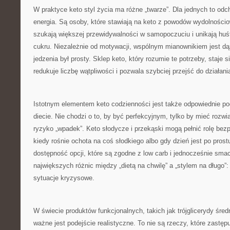
W praktyce keto styl życia ma różne „twarze”. Dla jednych to odch
energia. Są osoby, które stawiają na keto z powodów wydolnościo
szukają większej przewidywalności w samopoczuciu i unikają hu
cukru. Niezależnie od motywacji, wspólnym mianownikiem jest dą
jedzenia był prosty. Sklep keto, który rozumie te potrzeby, staje 
redukuje liczbę wątpliwości i pozwala szybciej przejść do działani
Istotnym elementem keto codzienności jest także odpowiednie po
diecie. Nie chodzi o to, by być perfekcyjnym, tylko by mieć rozwi
ryzyko „wpadek”. Keto słodycze i przekąski mogą pełnić rolę be
kiedy rośnie ochota na coś słodkiego albo gdy dzień jest po prostu
dostępność opcji, które są zgodne z low carb i jednocześnie sma
największych różnic między „dietą na chwilę” a „stylem na długo”
sytuacje kryzysowe.
W świecie produktów funkcjonalnych, takich jak trójglicerydy śr
ważne jest podejście realistyczne. To nie są rzeczy, które zastę