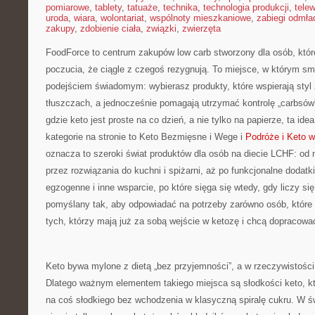
pomiarowe
,
tablety
,
tatuaże
,
technika
,
technologia produkcji
,
telew
uroda
,
wiara
,
wolontariat
,
wspólnoty mieszkaniowe
,
zabiegi odmła
zakupy
,
zdobienie ciała
,
związki
,
zwierzęta
FoodForce to centrum zakupów low carb stworzony dla osób, któr
poczucia, że ciągle z czegoś rezygnują. To miejsce, w którym sm
podejściem świadomym: wybierasz produkty, które wspierają styl 
tłuszczach, a jednocześnie pomagają utrzymać kontrolę „carbsów”
gdzie keto jest proste na co dzień, a nie tylko na papierze, ta ide
kategorie na stronie to Keto Bezmięsne i Wege i
Podróże i Keto w
oznacza to szeroki świat produktów dla osób na diecie LCHF: od
przez rozwiązania do kuchni i spiżarni, aż po funkcjonalne dodatk
egzogenne i inne wsparcie, po które sięga się wtedy, gdy liczy si
pomyślany tak, aby odpowiadać na potrzeby zarówno osób, które d
tych, którzy mają już za sobą wejście w ketozę i chcą dopracowa
Keto bywa mylone z dietą „bez przyjemności”, a w rzeczywistoś
Dlatego ważnym elementem takiego miejsca są słodkości keto, kt
na coś słodkiego bez wchodzenia w klasyczną spiralę cukru. W św