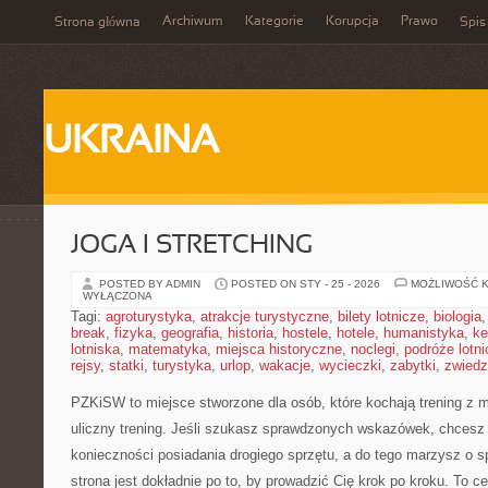
Archiwum
Kategorie
Korupcja
Prawo
Strona główna
Spis
UKRAINA
JOGA I STRETCHING
POSTED BY ADMIN
POSTED ON STY - 25 - 2026
MOŻLIWOŚĆ 
WYŁĄCZONA
Tagi:
agroturystyka
,
atrakcje turystyczne
,
bilety lotnicze
,
biologia
break
,
fizyka
,
geografia
,
historia
,
hostele
,
hotele
,
humanistyka
,
ke
lotniska
,
matematyka
,
miejsca historyczne
,
noclegi
,
podróże lotn
rejsy
,
statki
,
turystyka
,
urlop
,
wakacje
,
wycieczki
,
zabytki
,
zwiedz
PZKiSW to miejsce stworzone dla osób, które kochają trening z 
uliczny trening. Jeśli szukasz sprawdzonych wskazówek, chcesz
konieczności posiadania drogiego sprzętu, a do tego marzysz o s
strona jest dokładnie po to, by prowadzić Cię krok po kroku. To ce