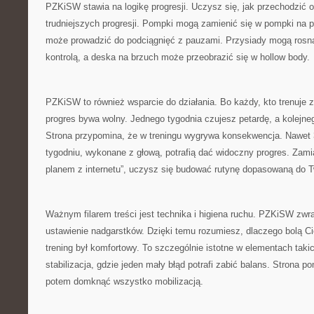
PZKiSW stawia na logikę progresji. Uczysz się, jak przechodzić 
trudniejszych progresji. Pompki mogą zamienić się w pompki na 
może prowadzić do podciągnięć z pauzami. Przysiady mogą rosną
kontrolą, a deska na brzuch może przeobrazić się w hollow body.
PZKiSW to również wsparcie do działania. Bo każdy, kto trenuje 
progres bywa wolny. Jednego tygodnia czujesz petardę, a kolejne
Strona przypomina, że w treningu wygrywa konsekwencja. Nawet 3
tygodniu, wykonane z głową, potrafią dać widoczny progres. Zami
planem z internetu”, uczysz się budować rutynę dopasowaną do 
Ważnym filarem treści jest technika i higiena ruchu. PZKiSW zw
ustawienie nadgarstków. Dzięki temu rozumiesz, dlaczego bolą Cię
trening był komfortowy. To szczególnie istotne w elementach taki
stabilizacja, gdzie jeden mały błąd potrafi zabić balans. Strona 
potem domknąć wszystko mobilizacją.