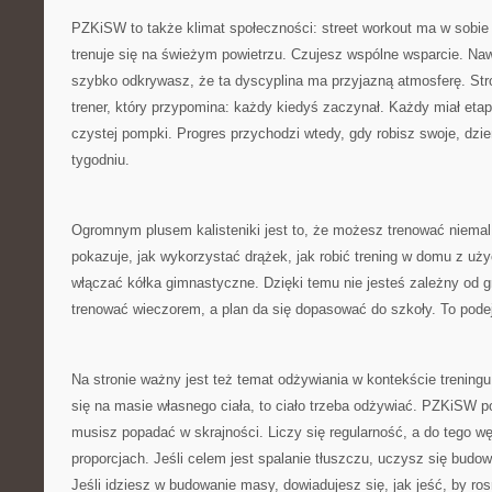
PZKiSW to także klimat społeczności: street workout ma w sobie
trenuje się na świeżym powietrzu. Czujesz wspólne wsparcie. Na
szybko odkrywasz, że ta dyscyplina ma przyjazną atmosferę. Stro
trener, który przypomina: każdy kiedyś zaczynał. Każdy miał etap, 
czystej pompki. Progres przychodzi wtedy, gdy robisz swoje, dzie
tygodniu.
Ogromnym plusem kalisteniki jest to, że możesz trenować niem
pokazuje, jak wykorzystać drążek, jak robić trening w domu z uży
włączać kółka gimnastyczne. Dzięki temu nie jesteś zależny od g
trenować wieczorem, a plan da się dopasować do szkoły. To podej
Na stronie ważny jest też temat odżywiania w kontekście treningu
się na masie własnego ciała, to ciało trzeba odżywiać. PZKiSW 
musisz popadać w skrajności. Liczy się regularność, a do tego 
proporcjach. Jeśli celem jest spalanie tłuszczu, uczysz się budow
Jeśli idziesz w budowanie masy, dowiadujesz się, jak jeść, by rosn