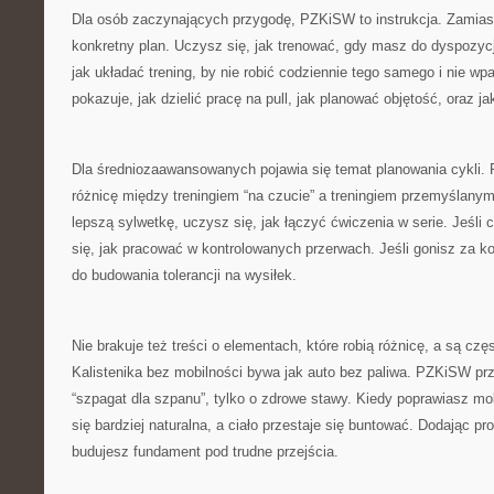
Dla osób zaczynających przygodę, PZKiSW to instrukcja. Zamias
konkretny plan. Uczysz się, jak trenować, gdy masz do dyspozycj
jak układać trening, by nie robić codziennie tego samego i nie wp
pokazuje, jak dzielić pracę na pull, jak planować objętość, oraz j
Dla średniozaawansowanych pojawia się temat planowania cykl
różnicę między treningiem “na czucie” a treningiem przemyślany
lepszą sylwetkę, uczysz się, jak łączyć ćwiczenia w serie. Jeśli
się, jak pracować w kontrolowanych przerwach. Jeśli gonisz za k
do budowania tolerancji na wysiłek.
Nie brakuje też treści o elementach, które robią różnicę, a są cz
Kalistenika bez mobilności bywa jak auto bez paliwa. PZKiSW pr
“szpagat dla szpanu”, tylko o zdrowe stawy. Kiedy poprawiasz mo
się bardziej naturalna, a ciało przestaje się buntować. Dodając pr
budujesz fundament pod trudne przejścia.