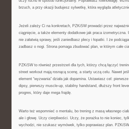
uczy ruchu w sposób funkcjonalny. Poprawiasz równowagę. Wzma
brzuch, a przy okazji budujesz sylwetkę, która wygląda atletyczni
Jeżeli zależy Ci na konkretach, PZKiSW prowadzi przez najważn
ciągnięcie, a także elementy dodatkowe jak praca izometryczna.
nie załatwią sprawy, jeśli zaniedbasz plecy i łopatki. I że podciąga
zadbasz o nogi. Strona pomaga zbudować plan, w którym całe cia
PZKiSW to również przestrzeń dla tych, którzy chcą łączyć trening
street workout mają rosnącą scenę, a starty uczą celu. Nawet jeśli
element “wyzwania” działa jak dopamina. Ustawiasz cel: pierwsze
dipsy, pierwszy muscle-up, stabilny handstand, dłuższy front lever
progres, który daje mega frajdę.
Warto też wspomnieć o mentalu, bo trening z masą własnego ciała
ale i głowę. Uczy cierpliwości. Uczy, że porażka to nie koniec, tyl
wychodzi, nie szukasz wymówek, tylko poprawiasz plan. PZKiSW 