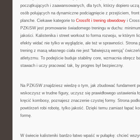
początkujących i zaawansowanych, dla tych, którzy dopiero uczą s
osób polujących na dynamiczne podciągnięcie z przejściem, front 
planche. Ciekawe kategorie to
Crossfit i trening obwodowy
i Cross
PZKiSW jest promowanie świadomego treningu w duchu: mini
jakości. Kalistenika i street workout to forma rozwoju, w którym l
efekty widać nie tylko w wyglądzie, ale też w sprawności. Stron
trening z masą własnego ciała nie jest “łatwiejszą wersją” ćwicze
atletyzmu. To podejście buduje stabilny core, wzmacnia obręcz 
stawach i uczy pracować tak, by progres był bezpieczny.
Na PZKiSW znajdziesz wiedzę o tym, jak zbudować fundament p
wskoczysz w trudne figury, uczysz się prawidłowego ustawienia 
kręcić kombosy, poznajesz znaczenie czystej formy. Strona podkre
powtórzeń robi robotę, tylko jakość. Dzięki temu zamiast łapać ko
formę.
W świecie kalisteniki bardzo łatwo wpaść w pułapkę: chcieć wszy