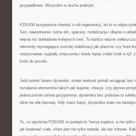
przypadkowo. Wszystko w duchu praktyki.
PZKiSW przypomina również o roli regeneracji, bo to w odpoczynk
Sen, nawodnienie, luźne dni, spacery, mobilizacja i dbanie o ukła
więcej niż dokładanie kolejnych serii. To bardzo ważne zwłaszcza
elementy wymagające mocnej stabilizacji jak planche czy front lev
rozpoznawać sygnały zmęczenia i kiedy lepiej zrobić krok w tył
kroki do przodu.
Jeśli jesteś fanem dynamiki, street workout potrafi wciągnąć bez 
rozwijania elementów takich jak bujanie, rotacje, czy płynne prze
jednocześnie strona przypomina: dynamika bez podstaw to ruletka
idzie na siłę bazową. Gdy masz bazę, dynamika staje się łatwiejs
To, co wyróżnia PZKiSW, to podejście “trenuj mądrze, a nie tylko
jak budować ciało, które jest nie tylko twarde, ale też zdrowe. Ka