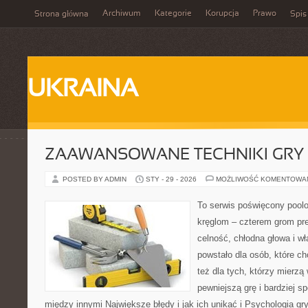
Archiwum
Kategorie
Korupcja
Prawo
Strona główna
Spis
UKRAINA
ZAAWANSOWANE TECHNIKI GRY
POSTED BY ADMIN
STY - 29 - 2026
MOŻLIWOŚĆ KOMENTOWA
To serwis poświęcony poolo
kręglom – czterem grom prec
celność, chłodna głowa i w
powstało dla osób, które ch
też dla tych, którzy mierzą 
pewniejszą grę i bardziej s
między innymi Największe błędy i jak ich unikać i Psychologia gry