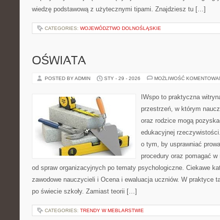
wiedzę podstawową z użytecznymi tipami. Znajdziesz tu […]
CATEGORIES:
WOJEWÓDZTWO DOLNOŚLĄSKIE
OŚWIATA
POSTED BY ADMIN
STY - 29 - 2026
MOŻLIWOŚĆ KOMENTOWA
IWspo to praktyczna witryn
przestrzeń, w którym nauczy
oraz rodzice mogą pozyskać
edukacyjnej rzeczywistości
o tym, by usprawniać prow
procedury oraz pomagać w 
od spraw organizacyjnych po tematy psychologiczne. Ciekawe kat
zawodowe nauczycieli i Ocena i ewaluacja uczniów. W praktyce ta
po świecie szkoły. Zamiast teorii […]
CATEGORIES:
TRENDY W MEBLARSTWIE