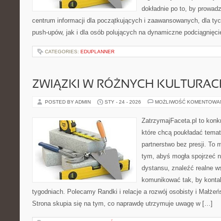
dokładnie po to, by prowadz
centrum informacji dla początkujących i zaawansowanych, dla tyc
push-upów, jak i dla osób polujących na dynamiczne podciągnięci
CATEGORIES:
EDUPLANNER
ZWIĄZKI W RÓŻNYCH KULTURAC
POSTED BY ADMIN
STY - 24 - 2026
MOŻLIWOŚĆ KOMENTOWA
ZatrzymajFaceta.pl to konkr
które chcą poukładać temat 
partnerstwo bez presji. To 
tym, abyś mogła spojrzeć n
dystansu, znaleźć realne w
komunikować tak, by kontak
tygodniach. Polecamy Randki i relacje a rozwój osobisty i Małżeńs
Strona skupia się na tym, co naprawdę utrzymuje uwagę w […]