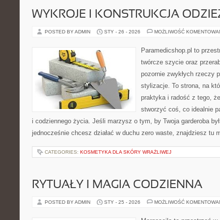
WYKROJE I KONSTRUKCJA ODZIE
POSTED BY ADMIN
STY - 26 - 2026
MOŻLIWOŚĆ KOMENTOWA
Paramedicshop.pl to przest
twórcze szycie oraz przerab
pozornie zwykłych rzeczy p
stylizacje. To strona, na któ
praktyka i radość z tego, 
stworzyć coś, co idealnie p
i codziennego życia. Jeśli marzysz o tym, by Twoja garderoba była
jednocześnie chcesz działać w duchu zero waste, znajdziesz tu
CATEGORIES:
KOSMETYKA DLA SKÓRY WRAŻLIWEJ
RYTUAŁY I MAGIA CODZIENNA
POSTED BY ADMIN
STY - 25 - 2026
MOŻLIWOŚĆ KOMENTOWA