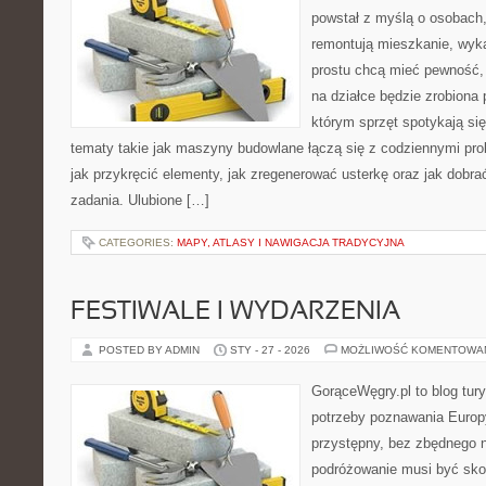
powstał z myślą o osobach
remontują mieszkanie, wyk
prostu chcą mieć pewność,
na działce będzie zrobiona 
którym sprzęt spotykają si
tematy takie jak maszyny budowlane łączą się z codziennymi pro
jak przykręcić elementy, jak zregenerować usterkę oraz jak dobr
zadania. Ulubione […]
CATEGORIES:
MAPY, ATLASY I NAWIGACJA TRADYCYJNA
FESTIWALE I WYDARZENIA
POSTED BY ADMIN
STY - 27 - 2026
MOŻLIWOŚĆ KOMENTOWA
GorąceWęgry.pl to blog tury
potrzeby poznawania Euro
przystępny, bez zbędnego n
podróżowanie musi być sko