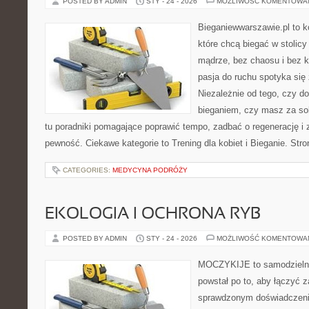
POSTED BY ADMIN
STY - 24 - 2026
MOŻLIWOŚĆ KOMENTOWA
Bieganiewwarszawie.pl to k
które chcą biegać w stolicy
mądrze, bez chaosu i bez ko
pasja do ruchu spotyka się
Niezależnie od tego, czy d
bieganiem, czy masz za sob
tu poradniki pomagające poprawić tempo, zadbać o regenerację i
pewność. Ciekawe kategorie to Trening dla kobiet i Bieganie. Str
CATEGORIES:
MEDYCYNA PODRÓŻY
EKOLOGIA I OCHRONA RYB
POSTED BY ADMIN
STY - 24 - 2026
MOŻLIWOŚĆ KOMENTOWA
MOCZYKIJE to samodzielny 
powstał po to, aby łączyć 
sprawdzonym doświadczenie