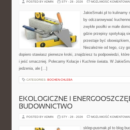
POSTED BY ADMIN
STY - 28 - 2026
MOŻLIWOŚĆ KOMENTOWA
JakieSmaki.pl to kulinarny s
by odczarowywać kuchenne
zwykłe posiłki w małe domo
gdzie przepisy spotykają si
przestaje być obowiązkiem,
Niezależnie od tego, czy go
dopiero stawiasz pierwsze kroki, znajdziesz tu podpowiedzi, któ
i jeść smaczniej. Polecamy Kolacje i Kuchnie świata. W JakieSma
jedzenia, ale […]
CATEGORIES:
BOCHEN-CHLEBA
EKOLOGICZNE I ENERGOOSZCZ
BUDOWNICTWO
POSTED BY ADMIN
STY - 28 - 2026
MOŻLIWOŚĆ KOMENTOWA
sklep-pusmak.pl to blog bu