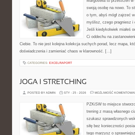
Margoseila to przestrzeń w
swoją osobę na nowo. To st
o tym, abyś mógł zajrzeć w 
myślisz, czego pragniesz i
Jeśli kiedykolwiek miałeś o
Ci oddechu na zastanowienie
Ciebie. To nie jest kolejna kolekcja suchych porad, lecz mapa, k
doświadczenia i zamieniać chaos w klarowność. […]
CATEGORIES:
EXCELRAPORT
JOGA I STRETCHING
POSTED BY ADMIN
STY - 25 - 2026
MOŻLIWOŚĆ KOMENTOWA
PZKiSW to miejsce stworzo
trening z masą własnego ciał
szukasz sprawdzonych ws
siłę bez konieczności posia
tego marzysz o sprawniejsz