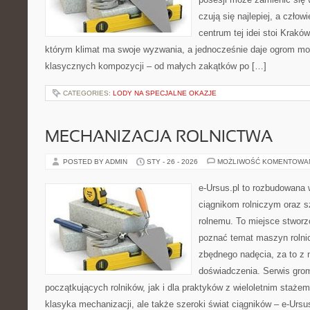
czują się najlepiej, a czł
centrum tej idei stoi Kraków 
którym klimat ma swoje wyzwania, a jednocześnie daje ogrom moż
klasycznych kompozycji – od małych zakątków po […]
CATEGORIES:
LODY NA SPECJALNE OKAZJE
MECHANIZACJA ROLNICTWA
POSTED BY ADMIN
STY - 26 - 2026
MOŻLIWOŚĆ KOMENTOWA
e-Ursus.pl to rozbudowana 
ciągnikom rolniczym oraz s
rolnemu. To miejsce stworz
poznać temat maszyn rolni
zbędnego nadęcia, za to z 
doświadczenia. Serwis grom
początkujących rolników, jak i dla praktyków z wieloletnim stażem.
klasyka mechanizacji, ale także szeroki świat ciągników – e-Ur