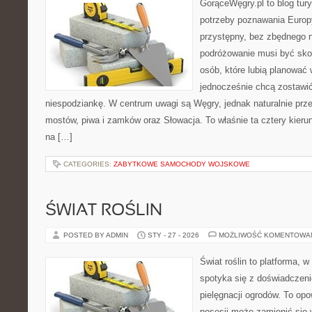
GorąceWęgry.pl to blog tury
potrzeby poznawania Euro
przystępny, bez zbędnego n
podróżowanie musi być sko
osób, które lubią planować 
jednocześnie chcą zostawić
niespodziankę. W centrum uwagi są Węgry, jednak naturalnie przewi
mostów, piwa i zamków oraz Słowacja. To właśnie ta cztery kieru
na […]
CATEGORIES:
ZABYTKOWE SAMOCHODY WOJSKOWE
ŚWIAT ROŚLIN
POSTED BY ADMIN
STY - 27 - 2026
MOŻLIWOŚĆ KOMENTOWA
Świat roślin to platforma, w
spotyka się z doświadczeni
pielęgnacji ogrodów. To opo
posesji może zamienić się w