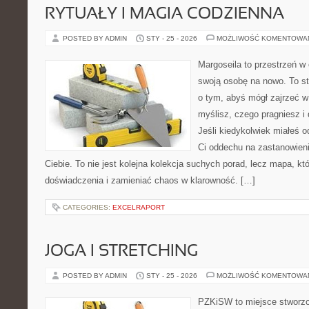
RYTUAŁY I MAGIA CODZIENNA
POSTED BY ADMIN
STY - 25 - 2026
MOŻLIWOŚĆ KOMENTOWA
Margoseila to przestrzeń w
swoją osobę na nowo. To st
o tym, abyś mógł zajrzeć w 
myślisz, czego pragniesz i
Jeśli kiedykolwiek miałeś o
Ci oddechu na zastanowienie
Ciebie. To nie jest kolejna kolekcja suchych porad, lecz mapa, k
doświadczenia i zamieniać chaos w klarowność. […]
CATEGORIES:
EXCELRAPORT
JOGA I STRETCHING
POSTED BY ADMIN
STY - 25 - 2026
MOŻLIWOŚĆ KOMENTOWA
PZKiSW to miejsce stworzo