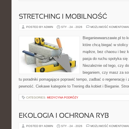
STRETCHING I MOBILNOŚĆ
POSTED BY ADMIN
STY - 24 - 2026
MOŻLIWOŚĆ KOMENTOWA
Bieganiewwarszawie.pl to k
które chcą biegać w stolicy
mądrze, bez chaosu i bez ko
pasja do ruchu spotyka się
Niezależnie od tego, czy d
bieganiem, czy masz za sob
tu poradniki pomagające poprawić tempo, zadbać o regenerację i
pewność. Ciekawe kategorie to Trening dla kobiet i Bieganie. Str
CATEGORIES:
MEDYCYNA PODRÓŻY
EKOLOGIA I OCHRONA RYB
POSTED BY ADMIN
STY - 24 - 2026
MOŻLIWOŚĆ KOMENTOWA