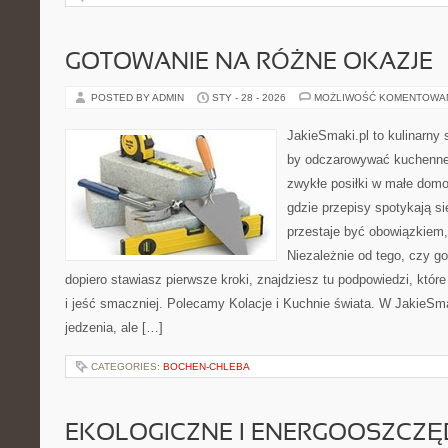
GOTOWANIE NA RÓŻNE OKAZJE
POSTED BY ADMIN
STY - 28 - 2026
MOŻLIWOŚĆ KOMENTOWA
JakieSmaki.pl to kulinarny s
by odczarowywać kuchenne
zwykłe posiłki w małe domo
gdzie przepisy spotykają si
przestaje być obowiązkiem,
Niezależnie od tego, czy go
dopiero stawiasz pierwsze kroki, znajdziesz tu podpowiedzi, któ
i jeść smaczniej. Polecamy Kolacje i Kuchnie świata. W JakieSma
jedzenia, ale […]
CATEGORIES:
BOCHEN-CHLEBA
EKOLOGICZNE I ENERGOOSZCZ