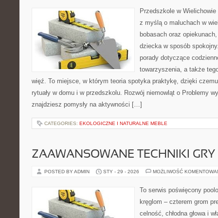
Przedszkole w Wielichowie t
z myślą o maluchach w wie
bobasach oraz opiekunach, 
dziecka w sposób spokojny
porady dotyczące codzienn
towarzyszenia, a także teg
więź. To miejsce, w którym teoria spotyka praktykę, dzięki czem
rytuały w domu i w przedszkolu. Rozwój niemowląt o Problemy w
znajdziesz pomysły na aktywności […]
CATEGORIES:
EKOLOGICZNE I NATURALNE MEBLE
ZAAWANSOWANE TECHNIKI GRY
POSTED BY ADMIN
STY - 29 - 2026
MOŻLIWOŚĆ KOMENTOWA
To serwis poświęcony poolo
kręglom – czterem grom prec
celność, chłodna głowa i w