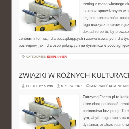
trening z masą własnego ciał
szukasz sprawdzonych ws
siłę bez konieczności posia
tego marzysz o sprawniejsz
dokładnie po to, by prowadz
centrum informacji dla początkujących i zaawansowanych, dla tyc
push-upów, jak i dla osób polujących na dynamiczne podciągnięci
CATEGORIES:
EDUPLANNER
ZWIĄZKI W RÓŻNYCH KULTURAC
POSTED BY ADMIN
STY - 24 - 2026
MOŻLIWOŚĆ KOMENTOWA
ZatrzymajFaceta.pl to konkr
które chcą poukładać temat 
partnerstwo bez presji. To 
tym, abyś mogła spojrzeć n
dystansu, znaleźć realne w