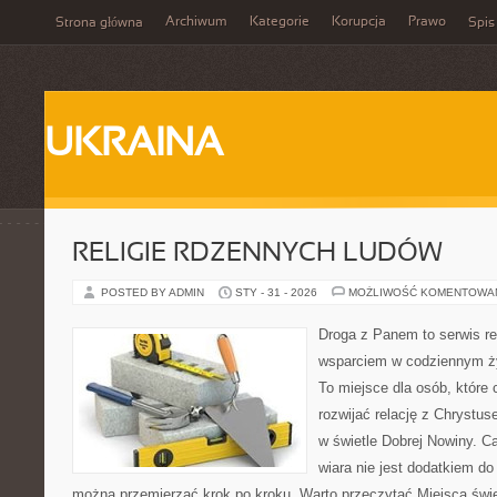
Archiwum
Kategorie
Korupcja
Prawo
Strona główna
Spis
UKRAINA
RELIGIE RDZENNYCH LUDÓW
POSTED BY ADMIN
STY - 31 - 2026
MOŻLIWOŚĆ KOMENTOWA
Droga z Panem to serwis rel
wsparciem w codziennym ży
To miejsce dla osób, które 
rozwijać relację z Chrystu
w świetle Dobrej Nowiny. Ca
wiara nie jest dodatkiem do 
można przemierzać krok po kroku. Warto przeczytać Miejsca święt