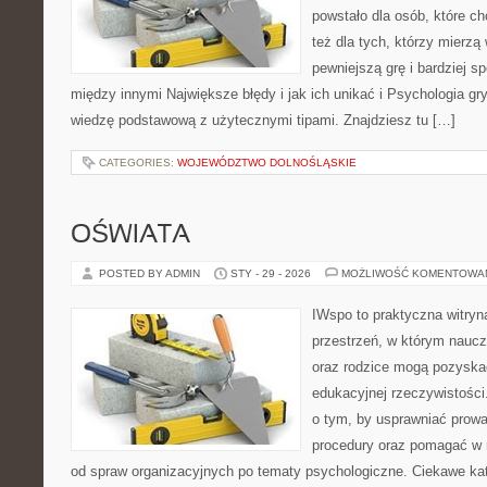
powstało dla osób, które ch
też dla tych, którzy mierzą 
pewniejszą grę i bardziej s
między innymi Największe błędy i jak ich unikać i Psychologia gry
wiedzę podstawową z użytecznymi tipami. Znajdziesz tu […]
CATEGORIES:
WOJEWÓDZTWO DOLNOŚLĄSKIE
OŚWIATA
POSTED BY ADMIN
STY - 29 - 2026
MOŻLIWOŚĆ KOMENTOWA
IWspo to praktyczna witryn
przestrzeń, w którym nauczy
oraz rodzice mogą pozyskać
edukacyjnej rzeczywistości
o tym, by usprawniać prow
procedury oraz pomagać w 
od spraw organizacyjnych po tematy psychologiczne. Ciekawe kat