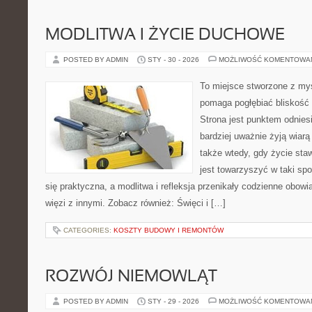
MODLITWA I ŻYCIE DUCHOWE
POSTED BY ADMIN
STY - 30 - 2026
MOŻLIWOŚĆ KOMENTOWA
To miejsce stworzone z myś
pomaga pogłębiać bliskość
Strona jest punktem odniesi
bardziej uważnie żyją wiarą 
także wtedy, gdy życie staw
jest towarzyszyć w taki sp
się praktyczna, a modlitwa i refleksja przenikały codzienne obowi
więzi z innymi. Zobacz również: Święci i […]
CATEGORIES:
KOSZTY BUDOWY I REMONTÓW
ROZWÓJ NIEMOWLĄT
POSTED BY ADMIN
STY - 29 - 2026
MOŻLIWOŚĆ KOMENTOWA