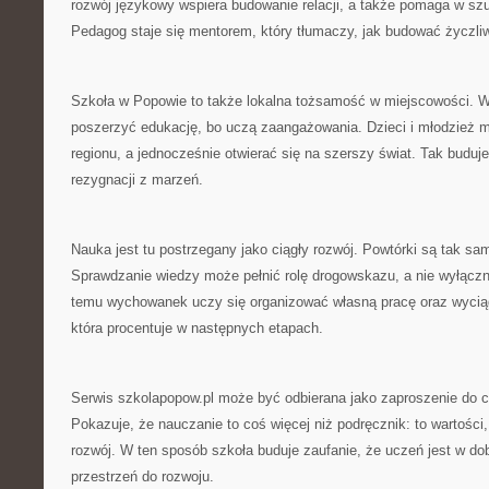
rozwój językowy wspiera budowanie relacji, a także pomaga w s
Pedagog staje się mentorem, który tłumaczy, jak budować życzli
Szkoła w Popowie to także lokalna tożsamość w miejscowości. Wy
poszerzyć edukację, bo uczą zaangażowania. Dzieci i młodzież 
regionu, a jednocześnie otwierać się na szerszy świat. Tak buduj
rezygnacji z marzeń.
Nauka jest tu postrzegany jako ciągły rozwój. Powtórki są tak s
Sprawdzanie wiedzy może pełnić rolę drogowskazu, a nie wyłączni
temu wychowanek uczy się organizować własną pracę oraz wyciąg
która procentuje w następnych etapach.
Serwis szkolapopow.pl może być odbierana jako zaproszenie do c
Pokazuje, że nauczanie to coś więcej niż podręcznik: to wartości,
rozwój. W ten sposób szkoła buduje zaufanie, że uczeń jest w d
przestrzeń do rozwoju.