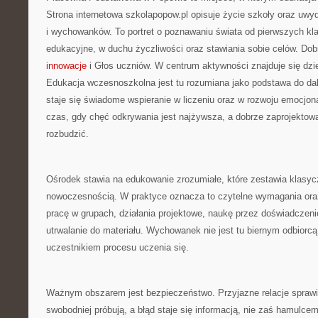
Strona internetowa szkolapopow.pl opisuje życie szkoły oraz uwy
i wychowanków. To portret o poznawaniu świata od pierwszych k
edukacyjne, w duchu życzliwości oraz stawiania sobie celów. Dob
innowacje
i Głos uczniów. W centrum aktywności znajduje się dzie
Edukacja wczesnoszkolna jest tu rozumiana jako podstawa do dal
staje się świadome wspieranie w liczeniu oraz w rozwoju emocjon
czas, gdy chęć odkrywania jest najżywsza, a dobrze zaprojektowan
rozbudzić.
Ośrodek stawia na edukowanie zrozumiałe, które zestawia klasyc
nowoczesnością. W praktyce oznacza to czytelne wymagania oraz
pracę w grupach, działania projektowe, naukę przez doświadczeni
utrwalanie do materiału. Wychowanek nie jest tu biernym odbiorc
uczestnikiem procesu uczenia się.
Ważnym obszarem jest bezpieczeństwo. Przyjazne relacje sprawi
swobodniej próbują, a błąd staje się informacją, nie zaś hamu