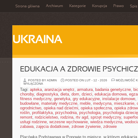
Archiwum
Kategorie
Korupcja
Prawo
Strona główna
Spis
UKRAINA
EDUKACJA A ZDROWIE PSYCHIC
POSTED BY ADMIN
POSTED ON LUT - 12 - 2026
MOŻLIWOŚĆ 
WYŁĄCZONA
Tagi:
apteka
,
aranżacja wnętrz
,
armatura
,
badania genetyczne
,
bi
choroby
,
diagnostyka
,
dieta
,
dom
,
dzieci
,
edukacja domowa
,
egza
fitness medyczny
,
genetyka
,
gry edukacyjne
,
instalacje domowe
,
budowlane
,
materiały medyczne
,
meble
,
medycyna
,
mieszkanie
,
ogrodnictwo
,
opieka nad dziećmi
,
opieka społeczna
,
opieka zdrow
roślin
,
profilaktyka
,
przychodnia
,
psychologia
,
psychologia dzieci
remont
,
rodzicielstwo
,
rodzina
,
rtv agd
,
sprzęt medyczny
,
superfo
usługi rodzinne
,
wczesne wychowanie
,
wiedza medyczna
,
wodoci
zabawa
,
zajęcia dodatkowe
,
zdrowe żywienie
,
zdrowie
Placówka Podstawowa w Popowie to miejsce, w którym edukacja 