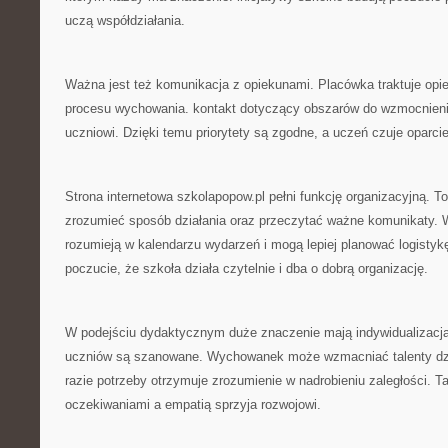
uczą współdziałania.
Ważna jest też komunikacja z opiekunami. Placówka traktuje opi
procesu wychowania. kontakt dotyczący obszarów do wzmocnieni
uczniowi. Dzięki temu priorytety są zgodne, a uczeń czuje oparcie
Strona internetowa szkolapopow.pl pełni funkcję organizacyjną. T
zrozumieć sposób działania oraz przeczytać ważne komunikaty. W
rozumieją w kalendarzu wydarzeń i mogą lepiej planować logistyk
poczucie, że szkoła działa czytelnie i dba o dobrą organizację.
W podejściu dydaktycznym duże znaczenie mają indywidualizacj
uczniów są szanowane. Wychowanek może wzmacniać talenty dzi
razie potrzeby otrzymuje zrozumienie w nadrobieniu zaległości. 
oczekiwaniami a empatią sprzyja rozwojowi.