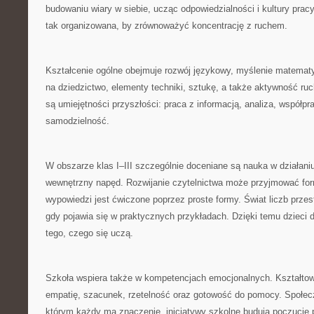
budowaniu wiary w siebie, ucząc odpowiedzialności i kultury prac
tak organizowana, by zrównoważyć koncentrację z ruchem.
Kształcenie ogólne obejmuje rozwój językowy, myślenie matematy
na dziedzictwo, elementy techniki, sztukę, a także aktywność ru
są umiejętności przyszłości: praca z informacją, analiza, współp
samodzielność.
W obszarze klas I–III szczególnie doceniane są nauka w działani
wewnętrzny napęd. Rozwijanie czytelnictwa może przyjmować for
wypowiedzi jest ćwiczone poprzez proste formy. Świat liczb prze
gdy pojawia się w praktycznych przykładach. Dzięki temu dzieci 
tego, czego się uczą.
Szkoła wspiera także w kompetencjach emocjonalnych. Kształto
empatię, szacunek, rzetelność oraz gotowość do pomocy. Społec
którym każdy ma znaczenie. inicjatywy szkolne budują poczucie p