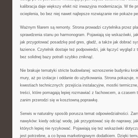
kalibracja daje większy efekt niż inwazyjna modernizacja. W tle pr
ocieplenia, bo bez niej nawet najlepsze rozwiązanie nie pokaże pe
Ważnym filarem są remonty. Strona prowadzi czytelnika przez pl
sprawdzenia stanu po harmonogram. Pojawiają się wskazówki, jak
jak przygotować posadzkę pod gres, gładź, a także jak dobrać 
łazience. Czytelnik dostaje też podpowiedzi, jak łączyć wygląd z 
bez solidnej bazy potrafi szybko zniknąć.
Nie brakuje tematyki stricte budowlanej: wznoszenie budynku kro
mury, aż po izolacje i oddanie do użytkowania. Strona pokazuje,
kwestiach technicznych: przejścia instalacyjne, mostki termiczne
treści, które pomagają lepiej rozmawiać z fachowcem, a czasem 
zanim przerodzi się w kosztowną poprawkę.
Serwis w naturalny sposób porusza temat odpowiedzialności. Zam
nawyków: kiedy odciąć wodę, jak przygotować się do naprawy, ja
których lepiej nie ryzykować. Pojawiają się też wskazówki dotycz
jest potrzebne, a co bywa marketingowym dodatkiem. Dzięki temu