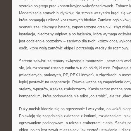
szeroko pojętego prac konstrukcyjno-wykończeniowych. Zobacz k
Modernizacja starych budynków. Na stronie wszystko kręci się w
które pomagają uniknąć kosztownych błędów. Zamiast ogólników p
scenariusze: cieknący bateria, zapowietrzone grzejniki, zbyt nisk
instalacja, niedrożny odpływ, albo łazienka, która wymaga odświe
jest codziennie potrzebny – zarówno dla tych, którzy chcą wykona
osób, które wolą zamówić ekipę i potrzebują wiedzy do rozmowy.
Sercem serwisu są tematy związane z montażem i serwisem wod-
się, jak rozpoznać usterkę zanim w ruch pójdą klucze. Pojawiają 
(miedzianych, stalowych, PP, PEX i innych), o złączkach, o uszcz
lepiej postawić na regenerację. Równie ważne są zagadnienia doty
stelaży, wpustów, a także zmiękczaczy. Każdy temat można potr
kompendium, które podpowiada nie tylko „co zrobić”, ale też „dlac
Duży nacisk kładzie się na ogrzewanie i wszystko, co wokół niego:
Pojawiają się zagadnienia związane z kotłami, rozwiązaniami nis
ogrzewaniem podłogowym, a także z emitentami ciepła. Serwis p
obieg, po co jest zawór mieszający, jak czytać ustawienia, i dla