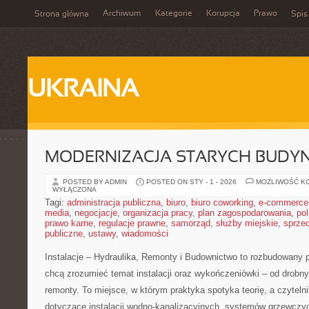
Archiwum
Kategorie
Korupcja
Prawo
Strona główna
Spis
UKRAINA
MODERNIZACJA STARYCH BUD
POSTED BY ADMIN
POSTED ON STY - 1 - 2026
MOŻLIWOŚĆ K
WYŁĄCZONA
Tagi:
administracja publiczna
,
biuro
,
biuro coworking
,
e-commerce
media
,
negocjacje
,
organizacja pracy
,
plan zagospodarowania
,
pol
prawo karne
,
regulacje prawne
,
samorząd
,
służby miejskie
,
sprze
publiczne
,
ustawy
,
wiadomości
Instalacje – Hydraulika, Remonty i Budownictwo to rozbudowany p
chcą zrozumieć temat instalacji oraz wykończeniówki – od drob
remonty. To miejsce, w którym praktyka spotyka teorię, a czyteln
dotyczące instalacji wodno-kanalizacyjnych, systemów grzewczych