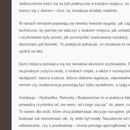
Jednocześnie treści są na tyle praktyczne w każdym miejscu, że 
mierzy się z domem i chce, by instalacje działały stabilnie.
W ramach tematów pojawiają się również kwestie wygody: jak z
techniczne, by później nie walczyć z brakiem miejsca; jak ustawi
i użytkowanie były proste; jak przemyśleć maskowanie instalacji,
demontażu pół łazienki. To podejście pokazuje, że instalacje to nie
spokój na lata.
Dużo miejsca poświęca się też tematowi ekonomii użytkowania. Po
racjonalnym zużyciu wody, o stratach ciepła, a także o rozwiązan
wydajność: lepsza izolacja, dobrze dobrana regulacja, odpowiedn
remont czy modernizacja przestają być tylko wydatkiem, a stają s
Instalacje – Hydraulika, Remonty i Budownictwo to w praktyce bibl
prowadzą czytelnika od „nie wiem, od czego zacząć” do „wiem, co
To serwis dla osób, które chcą podejmować decyzje rozsądnie, p
budować lub remontować tak, by efekt był trwały. Niezależnie od 
odświeżenie, czy o przebudowę – strona pomaga uporządkować w