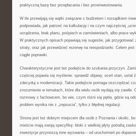
praktyczną bazę bez przepłacania i bez przeinwestowania.
W tle przewijają się wątki związane z budżetem i rozsądkiem inw
podpowiada, jak patrzeć na kalkulację i na czym najczęściej „ucie
urządzenia, brak planu, pośpiech w zamówieniach, albo prace wyk
W praktycznych opisach pojawiają się sugestie, jak przygotować 
straty, oraz jak przewidzieć rezerwę na niespodzianki. Celem jest
ciągłe poprawki.
Charakterystyczne jest też podejście do szukania przyczyn. Zam
częściej pojawia się myślenie: sprawdź objawy, oceń stan, ustal ź
zdecyduj o modernizacji. Takie podejście pomaga oszczędzać cza
zrozumienie w tematach, które dla wielu osób wydają się zawiłe. 
rozmowy z fachowcem, bo wie, czym różni się pętla, gdzie są od
problem wynika nie z „zepsucia”, tylko z błędnej regulacji.
Strona jest też dobrym miejscem dla osób z Poznania i okolic, bo
mieście mają swoją specyfikę: bloki z wielkiej płyty potrafią zas
inwestycje przynoszą inne wyzwania – od uruchomień po dopaso