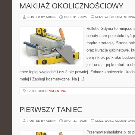
MAKIJAŻ OKOLICZNOŚCIOWY
POSTED BY ADMIN
GRU - 31 - 2025
MOŻLIWOŚĆ KOMENTOWA
Rolletic Gdynia to miejsce
beauty care przestała być p
mądrą strategią. Strona opi
oraz kuracje gabinetowe, k
cerę i krok po kroku budow
jest cera – jej komfort, a o
chce lepiej wyglądać i czuć się pewniej. Zobacz koniecznie Urod
mniej i Zabiegi kosmetyczne. Na […]
CATEGORIES:
VALENTINO
PIERWSZY TANIEC
POSTED BY ADMIN
GRU - 31 - 2025
MOŻLIWOŚĆ KOMENTOWA
Przemowieniaslubne.pl to p