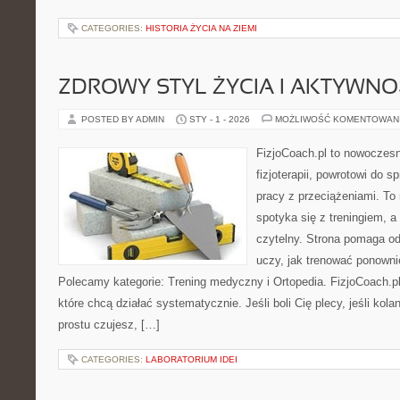
CATEGORIES:
HISTORIA ŻYCIA NA ZIEMI
ZDROWY STYL ŻYCIA I AKTYWNO
POSTED BY ADMIN
STY - 1 - 2026
MOŻLIWOŚĆ KOMENTOWAN
FizjoCoach.pl to nowoczes
fizjoterapii, powrotowi do 
pracy z przeciążeniami. To
spotyka się z treningiem, a
czytelny. Strona pomaga od
uczy, jak trenować ponown
Polecamy kategorie: Trening medyczny i Ortopedia. FizjoCoach.p
które chcą działać systematycznie. Jeśli boli Cię plecy, jeśli kolan
prostu czujesz, […]
CATEGORIES:
LABORATORIUM IDEI