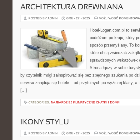
ARCHITEKTURA DREWNIANA
POSTED BY ADMIN
GRU - 27 - 2025
MOŻLIWOŚĆ KOMENTOWA
Hotel-Logan.com.pl to serw
podróżom po kraju, który p
sposób przemyślany. To ko
które chcą zwiedzać zakątk
sprawdzonych wskazówek d
Strona łączy w sobie turyst
by czytelnik mógł zainspirować się bez zbędnego szukania po dz
serwisu znajdują się hotele – od przytulnych po wyższej klasy, 
[…]
CATEGORIES:
NAJBARDZIEJ KLIMATYCZNE CHATKI I DOMKI
IKONY STYLU
POSTED BY ADMIN
GRU - 27 - 2025
MOŻLIWOŚĆ KOMENTOWA