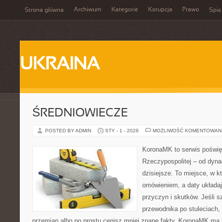
Archiwum
Kategorie
Korupcja
Prawo
Strona główna
Spis
UKRAINA
ŚREDNIOWIECZE
POSTED BY ADMIN
STY - 1 - 2026
MOŻLIWOŚĆ KOMENTOWAN
KoronaMK to serwis poświę
Rzeczypospolitej – od dynas
dzisiejsze. To miejsce, w k
omówieniem, a daty układaj
przyczyn i skutków. Jeśli 
przewodnika po stuleciach,
przemian albo po prostu cenisz mniej znane fakty, KoronaMK ma