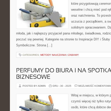
które przygotowują ceremoni
weselne i chcą mieć pod rę
oraz natchnienia. To przestr
uczucia z porządkiem, a sw
solidnym opracowaniem. Dz
młoda, jak i najlepszy przyjaciel pana młodego, świadkowa, rodz
poczuć się pewniej. Kategorie na stronie to Inspiracje DIY i Ślub
Symboliczne. Strona […]
CATEGORIES:
METODY NAUCZANIA I ZABAWY
PERFUMY DO BIURA I NA SPOTK
BIZNESOWE
POSTED BY ADMIN
GRU - 30 - 2025
MOŻLIWOŚĆ KOMENTOWA
Witaj w miejscu, w którym p
czymś więcej niż tylko ruty
osób, które chcą dobrze d