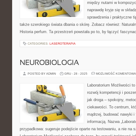
między nutami w kompozycj
naprawdę kryje się w składz
sprawdzenia i praktyczne t
także szerokiego świata dbania o skórę. Zobacz również: Naturaln
Historia perfum. Ta przestrzeń powstała po to, by łączyć fascyna
CATEGORIES:
LASEROTERAPIA
NEUROBIOLOGIA
POSTED BY ADMIN
GRU - 28 - 2025
MOŻLIWOŚĆ KOMENTOWA
Laboratorium Możliwości to
rozwój kompetencji i posze
jak droga – spokojny, meto
ciekawości. To centrum, kt
mądrzej, budować nawyki i 
informacją. Nazwa „Laborato
przypadkowa: sugeruje podejście oparte na testowaniu, a nie na s