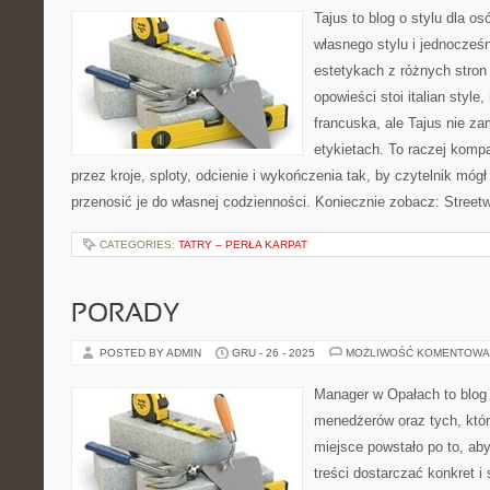
Tajus to blog o stylu dla o
własnego stylu i jednocześn
estetykach z różnych stron
opowieści stoi italian styl
francuska, ale Tajus nie za
etykietach. To raczej komp
przez kroje, sploty, odcienie i wykończenia tak, by czytelnik mó
przenosić je do własnej codzienności. Koniecznie zobacz: Streetw
CATEGORIES:
TATRY – PERŁA KARPAT
PORADY
POSTED BY ADMIN
GRU - 26 - 2025
MOŻLIWOŚĆ KOMENTOWA
Manager w Opałach to blog 
menedżerów oraz tych, któr
miejsce powstało po to, ab
treści dostarczać konkret i