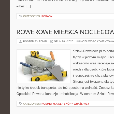
Laboratorium Możliwości zachęca do tego, by rozwój traktować j
– bez […]
CATEGORIES:
PORADY
ROWEROWE MIEJSCA NOCLEGO
POSTED BY ADMIN
GRU - 28 - 2025
MOŻLIWOŚĆ KOMENTOWA
Szlaki-Rowerowe.pl to porta
łączy w jednym miejscu ści
wskazówki oraz recenzje a
wiedzy dla osób, które lub
i jednocześnie chcą planow
Strona jest tworzona dla ty
nie tylko środek transportu, ale też sposób na wolność. Zobacz 
Opolskie i Rower a kontuzje i rehabilitacja. W centrum Szlaki-Row
CATEGORIES:
KOSMETYKA DLA SKÓRY WRAŻLIWEJ