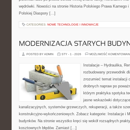
wędrówki. Nowości na stronie Historia Polskiego Prawa Karnego i K
Polskiej Diaspory […]
CATEGORIES:
NOWE TECHNOLOGIE I INNOWACJE
MODERNIZACJA STARYCH BUD
POSTED BY ADMIN
STY - 1 - 2026
MOŻLIWOŚĆ KOMENTOWAN
Instalacje – Hydraulika, R
rozbudowany przewodnik dl
zrozumieć temat instalacji
drobnych napraw po poważn
którym praktyka spotyka teo
jasne wskazówki dotyczące 
kanalizacyjnych, systemów grzewczych, rekuperacji, a także sze
konstrukcyjno-wykończeniowych. Zobacz kategorie: Instalacje i M
budynków. Na stronie wszystko kręci się wokół rozsądnych prakt
kosztownych błędów. Zamiast […]