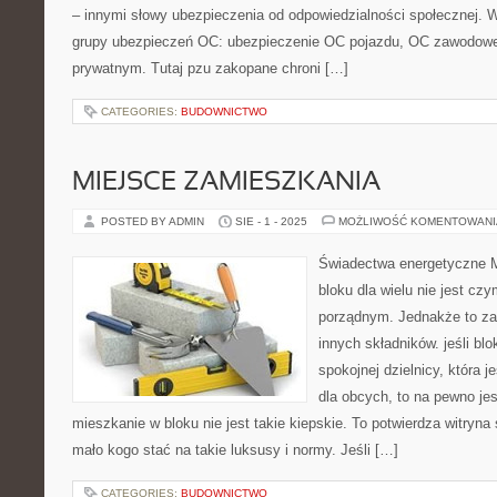
– innymi słowy ubezpieczenia od odpowiedzialności społecznej. 
grupy ubezpieczeń OC: ubezpieczenie OC pojazdu, OC zawodowe
prywatnym. Tutaj pzu zakopane chroni […]
CATEGORIES:
BUDOWNICTWO
MIEJSCE ZAMIESZKANIA
POSTED BY ADMIN
SIE - 1 - 2025
MOŻLIWOŚĆ KOMENTOWAN
Świadectwa energetyczne 
bloku dla wielu nie jest c
porządnym. Jednakże to zal
innych składników. jeśli bl
spokojnej dzielnicy, która 
dla obcych, to na pewno je
mieszkanie w bloku nie jest takie kiepskie. To potwierdza witryn
mało kogo stać na takie luksusy i normy. Jeśli […]
CATEGORIES:
BUDOWNICTWO