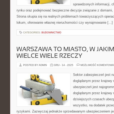
sprawdzonych informacji, c
rynku oraz podejmować bezpieczne decyzje związane z domami, 
Strona skupia się na realnych problemach towarzyszących opera
lokum, oferowanie własnej nieruchomości czy wynajmowanie […]
CATEGORIES:
BUDOWNICTWO
WARSZAWA TO MIASTO, W JAKI
WIELCE WIELE RZECZY
POSTED BY ADMIN
GRU - 14 - 2025
MOŻLIWOŚĆ KOMENTOWA
Sektor zabezpieczeń jest 
doglądanym przez krajowy r
ubezpieczeń jest najogrom
doglądanym przez krajowy r
dzisiejszych czasach ubez
wszystko, na dodatek przed
ryzykami. Zazwyczaj jednakże sprzedawanym ubezpieczeniem je