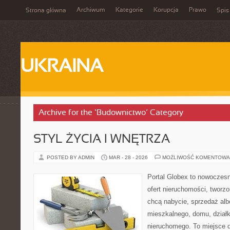
Archiwum
Kategorie
Korupcja
Prawo
Strona główna
Spis
UKRAINA
Archive for the ‘Budownictwo’ Category
STYL ŻYCIA I WNĘTRZA
POSTED BY ADMIN
MAR - 28 - 2026
MOŻLIWOŚĆ KOMENTOWA
Portal Globex to nowoczesn
ofert nieruchomości, tworz
chcą nabycie, sprzedaż alb
mieszkalnego, domu, działk
nieruchomego. To miejsce d