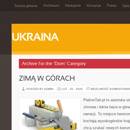
Archiwum
Kategorie
Korupcja
Prawo
Strona główna
Spis
UKRAINA
Archive for the ‘Dom’ Category
ZIMĄ W GÓRACH
POSTED BY ADMIN
LUT - 20 - 2026
MOŻLIWOŚĆ KOMENTOWA
PieknoTatr.pl to autorska s
zimowa i letnia baza w gór
narracji. To miejsce tworzo
kochają wysokogórskie kraj
chcą szukać nowych kierunk