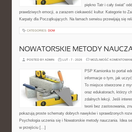
piękno Tatr i cały świat” od
prawdziwych emocji, a zarazem ciekawość kultur. Kategorie to Zak
Karpaty dla Początkujących. Na łamach serwisu przewijają się rel
CATEGORIES:
DOM
NOWATORSKIE METODY NAUCZA
POSTED BY ADMIN
LUT - 7 - 2026
MOŻLIWOŚĆ KOMENTOWAN
PSP Kamionka to portal edu
informacje o tym, jak uczyć
To miejsce stworzone z myś
oraz edukatorach, którzy c
zdalnych lekcji. Jeśli inter
teorii bez zastosowania, zna
pokazują proste schematy dobrych nawyków i sprawdzonych rozwi
Psychologia uczenia się i Nowatorskie metody nauczania. Idea se
w przejściu […]