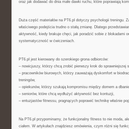
oraz jak dodawać do dnia małe dawki ruchu, które poprawiają komf
Duża część materiałów na PT6.pl dotyczy psychologii treningu. 
właściwego podejścia trudno o stałą zmianę. Dlatego przedstawi
aktywność, kiedy brakuje chęci, jak poradzić sobie z blokadami or
systematyczność w ćwiczeniach.
PT6.pl jest kierowany do szerokiego grona odbiorców:
– nowicjuszy, którzy chcą zrobić pierwszy krok do sprawniejszej s
– pracowników biurowych, którzy zauważają dyskomfort w biodrach
treningów,
– opiekunów, którzy szukają kompromisu między domem a dbanie
– seniorów, które chcą wydłużyć aktywność bez kontuzji,
– entuzjastów fitnessu, pragnących poprawić technikę właśnie popr
Na PT6.pl przypominamy, że funkcjonalny fitness to nie moda, ale 
ciałem. W artykułach znajdziesz omówienia, czym różni się funkc