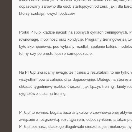
dopasowany zarówno dla osób startujących od zera, jak i dla ba
którzy szukają nowych bodźców.
Portal PT6.pl kładzie nacisk na spójnych cyklach treningowych, 
równowagę, mobilność oraz kondycję. Programy treningowe są tw
było skomponować pod wybrany rezultat: spalanie kalorii, modelo
formy czy po prostu lepsze samopoczucie.
Na PT6.pl zwracamy uwagę, że fitness z rezultatami to nie tylko 
wszystkim powtarzalność oraz dopasowanie. Dlatego na stronie zn
układać tygodniowy rozkład ćwiczeń, jak łączyć treningi, kiedy ro
sygnałów z ciała na trening.
PT6.pl to również bogata baza artykułów o zrównoważonej aktyw
związane z rozgrzewką, rozciąganiem, odpoczynkiem, a także pro
PT6.pl poznasz, dlaczego długotrwałe siedzenie jest niekorzystn