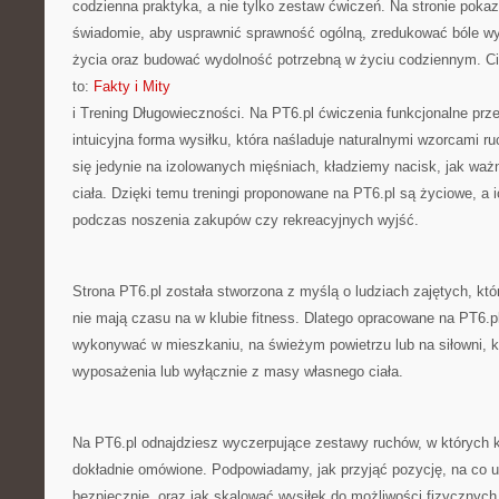
codzienna praktyka, a nie tylko zestaw ćwiczeń. Na stronie poka
świadomie, aby usprawnić sprawność ogólną, zredukować bóle wy
życia oraz budować wydolność potrzebną w życiu codziennym. Ci
to:
Fakty i Mity
i Trening Długowieczności. Na PT6.pl ćwiczenia funkcjonalne prze
intuicyjna forma wysiłku, która naśladuje naturalnymi wzorcami 
się jedynie na izolowanych mięśniach, kładziemy nacisk, jak waż
ciała. Dzięki temu treningi proponowane na PT6.pl są życiowe, a 
podczas noszenia zakupów czy rekreacyjnych wyjść.
Strona PT6.pl została stworzona z myślą o ludziach zajętych, któ
nie mają czasu na w klubie fitness. Dlatego opracowane na PT6.
wykonywać w mieszkaniu, na świeżym powietrzu lub na siłowni, k
wyposażenia lub wyłącznie z masy własnego ciała.
Na PT6.pl odnajdziesz wyczerpujące zestawy ruchów, w których k
dokładnie omówione. Podpowiadamy, jak przyjąć pozycję, na co 
bezpiecznie, oraz jak skalować wysiłek do możliwości fizycznych.