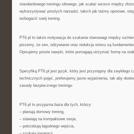
standardowego treningu siłowego, jak scalać wzorce między złoż
wykorzystywać prostych narzędzi, takich jak taśmy oporowe, ste
wzbogacić swój trening.
PT6.pl to także motywacja do szukania równowagi między ruchiem
piszemy, że sen, odżywianie oraz redukcja stresu są fundament
Opisujemy proste nawyki, które pomagają utrzymać formę na stał
Specyfiką PT6.pl jest język, który jest przystępny dla zwykłego 
technicznych pojęć, preferujemy jasne wyjaśnienia, tak aby dos
zasady bezpiecznego treningu.
PT6.pl to przyjazna baza dla tych, którzy:
– planują domowy trening,
– stawiają na kompaktowe sesje,
– potrzebują łagodnego wejścia,
– szukają inspiracji,