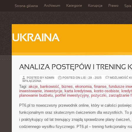
Archiwum
Kategorie
Korupcja
Prawo
Strona główna
Spis
UKRAINA
ANALIZA POSTĘPÓW I TRENING 
POSTED BY ADMIN
POSTED ON LIS - 29 - 2025
MOŻLIWOŚĆ 
WYŁĄCZONA
Tagi:
akcje
,
bankowość
,
biznes
,
ekonomia
,
finanse
,
fundusze inw
inwestowanie
,
inwestycje
,
karta kredytowa
,
konto osobiste
,
kredyt
planowanie budżetu
,
portfel inwestycyjny
,
pożyczki
,
zarządzanie 
PT6.pl to nowoczesny przewodnik online, który w całości poświę
funkcjonalnym oraz skutecznym ćwiczeniom dla wszystkich. To p
i praktykujący od lat trenujący znajdą sprawdzone plany ćwiczeń,
codziennego wysiłku fizycznego. PT6.pl – trening funkcjonalny roz