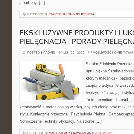
smartfony, […]
CATEGORIES:
EMOCJONALNA INTELIGENCJA
EKSKLUZYWNE PRODUKTY I LU
PIELĘGNACJA I PORADY PIELĘG
POSTED BY ADMIN
LIS - 26 - 2025
MOŻLIWOŚĆ KOMENTOWAN
Sztuka Zdobienia Paznokci
upu i piękna Sztuka-zdobien
którym miłośniczki paznokci
znajdą praktycznie wszystk
tworzyć olśniewające styliz
To kompendium dla osób, k
kreatywność z profesjonalną wiedzą, aby ich dłonie oraz makijaż 
stylu. Koniecznie przeczytaj: Psychologia Piękna i Samoakcepta
Nowoczesne Techniki Stylizacji. Na stronie […]
CATEGORIES:
MAPY, ATLASY I NAWIGACJA TRADYCYJNA