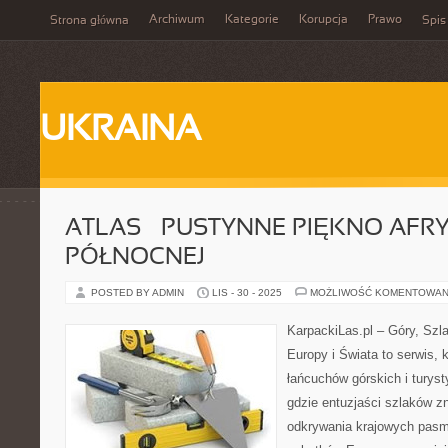
Archiwum
Kategorie
Korupcja
Prawo
Strona główna
Spis
UKRAINA
ATLAS – PUSTYNNE PIĘKNO AFRY
PÓŁNOCNEJ
POSTED BY ADMIN
LIS - 30 - 2025
MOŻLIWOŚĆ KOMENTOWAN
KarpackiLas.pl – Góry, Szl
Europy i Świata to serwis, 
łańcuchów górskich i turysty
gdzie entuzjaści szlaków zn
odkrywania krajowych pasm