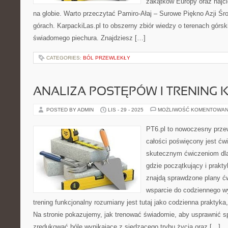
zakątków Europy oraz najc
na globie. Warto przeczytać Pamiro-Ałaj – Surowe Piękno Azji Ś
górach. KarpackiLas.pl to obszerny zbiór wiedzy o terenach górs
świadomego piechura. Znajdziesz […]
CATEGORIES:
BÓL PRZEWLEKŁY
ANALIZA POSTĘPÓW I TRENING 
POSTED BY ADMIN
LIS - 29 - 2025
MOŻLIWOŚĆ KOMENTOWAN
PT6.pl to nowoczesny przew
całości poświęcony jest ćw
skutecznym ćwiczeniom dla
gdzie początkujący i prakty
znajdą sprawdzone plany ćw
wsparcie do codziennego wy
trening funkcjonalny rozumiany jest tutaj jako codzienna praktyka
Na stronie pokazujemy, jak trenować świadomie, aby usprawnić s
zredukować bóle wynikające z siedzącego trybu życia oraz […]