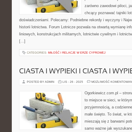
zarówno zawodowi piloci, ja
chcący poznawać tajniki lot
doświadczeniami. Polecamy: Podniebne rekordy i wyczyny i Najw
historii lotnictwa. Forum Lotnicze pozwala na otwartą wymianę in
liniowych, konstrukcjach militarnych, lotnictwie cywilnym i lotni
[…]
CATEGORIES:
MIŁOŚĆ I RELACJE W ERZE CYFROWEJ
CIASTA I WYPIEKI I CIASTA I WYPI
POSTED BY ADMIN
LIS - 26 - 2025
MOŻLIWOŚĆ KOMENTOWAN
Ogorkiewicz.com.pl – stron
to miejsce w sieci, w który
przyjemnością, a codzienne
małe święto. To świat, w 
mieszają się z barwami potr
samo ważne jak wyszukane