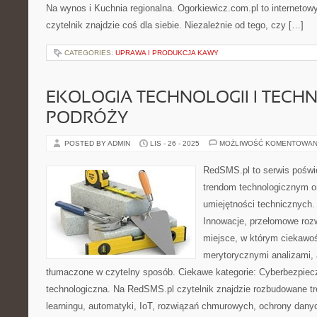
Na wynos i Kuchnia regionalna. Ogorkiewicz.com.pl to internetowy
czytelnik znajdzie coś dla siebie. Niezależnie od tego, czy […]
CATEGORIES:
UPRAWA I PRODUKCJA KAWY
EKOLOGIA TECHNOLOGII I TECH
PODRÓŻY
POSTED BY ADMIN
LIS - 26 - 2025
MOŻLIWOŚĆ KOMENTOWAN
RedSMS.pl to serwis pośw
trendom technologicznym o
umiejętności technicznych
Innowacje, przełomowe rozw
miejsce, w którym ciekawoś
merytorycznymi analizami,
tłumaczone w czytelny sposób. Ciekawe kategorie: Cyberbezpie
technologiczna. Na RedSMS.pl czytelnik znajdzie rozbudowane tr
learningu, automatyki, IoT, rozwiązań chmurowych, ochrony danych