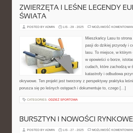
ZWIERZĘTA I LEŚNE LEGENDY EU
ŚWIATA
POSTED BY ADMIN
LIS - 29 - 2025
MOŻLIWOŚĆ KOMENTOWAN
Mieszkańcy Lasu to strona 
pasji do dzikiej przyrody i
lasu. To miejsce, w którym 
w opowieści o borze, istota
cudach, które zachodzą w 
katastrofy i odbudowa przyr
okrywowe. Ten projekt jest tworzony z perspektywy praktyka leśni
porusza się po leśnych ostępach i dokumentuje to, czego […]
CATEGORIES:
ODZIEŻ SPORTOWA
BURSZTYN I NOWOŚCI RYNKOWE
POSTED BY ADMIN
LIS - 27 - 2025
MOŻLIWOŚĆ KOMENTOWAN