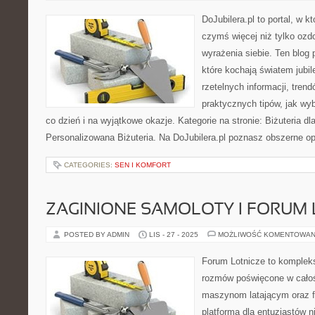
DoJubilera.pl to portal, w k
czymś więcej niż tylko ozd
wyrażenia siebie. Ten blog 
które kochają światem jubile
rzetelnych informacji, tren
praktycznych tipów, jak wy
co dzień i na wyjątkowe okazje. Kategorie na stronie: Biżuteria dla
Personalizowana Biżuteria. Na DoJubilera.pl poznasz obszerne 
CATEGORIES:
SEN I KOMFORT
ZAGINIONE SAMOLOTY I FORUM 
POSTED BY ADMIN
LIS - 27 - 2025
MOŻLIWOŚĆ KOMENTOWAN
Forum Lotnicze to komplek
rozmów poświęcone w całości
maszynom latającym oraz f
platforma dla entuzjastów n