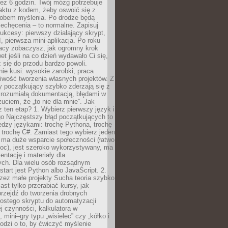
ez 6 godzin. Twój mózg potrzebuje
aktu z kodem, żeby oswoić się z
bem myślenia. Po drodze będą
echęcenia – to normalne. Zapisuj
ukcesy: pierwszy działający skrypt,
, pierwsza mini-aplikacja. Po roku
racy zobaczysz, jak ogromny krok
wet jeśli na co dzień wydawało Ci się,
się do przodu bardzo powoli.
e kusi: wysokie zarobki, praca
iwość tworzenia własnych projektów. Z
ny początkujący szybko zderzają się z
zrozumiałą dokumentacją, błędami w
zuciem, że „to nie dla mnie”. Jak
z ten etap? 1. Wybierz pierwszy język i
go Najczęstszy błąd początkujących to
dzy językami: trochę Pythona, trochę
 trochę C#. Zamiast tego wybierz jeden
: ma duże wsparcie społeczności (łatwo
oc), jest szeroko wykorzystywany, ma
ntację i materiały dla
ych. Dla wielu osób rozsądnym
tart jest Python albo JavaScript. 2.
zez małe projekty Sucha teoria szybko
st tylko przerabiać kursy, jak
przejdź do tworzenia drobnych
rostego skryptu do automatyzacji
ej czynności, kalkulatora w
 mini–gry typu „wisielec” czy „kółko i
odzi o to, by ćwiczyć myślenie