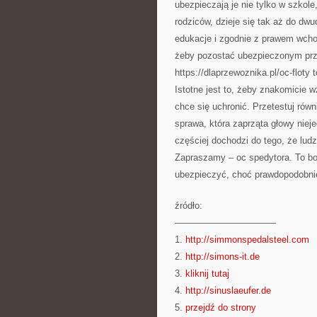
ubezpieczają je nie tylko w szkol
rodziców, dzieje się tak aż do dw
edukacje i zgodnie z prawem wcho
żeby pozostać ubezpieczonym prz
https://dlaprzewoznika.pl/oc-floty 
Istotne jest to, żeby znakomicie 
chce się uchronić. Przetestuj rów
sprawa, która zaprząta głowy nie
częściej dochodzi do tego, że ludz
Zapraszamy – oc spedytora. To bod
ubezpieczyć, choć prawdopodobnie
źródło:
———————————
1.
http://simmonspedalsteel.com
2.
http://simons-it.de
3.
kliknij tutaj
4.
http://sinuslaeufer.de
5.
przejdź do strony