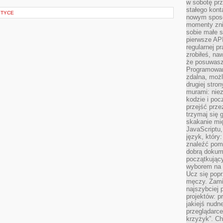
w sobotę prz
stałego kont
STYCE
nowym sposo
momenty zni
sobie małe s
pierwsze API
regularnej p
zrobiłeś, na
że posuwasz 
Programowani
zdalna, możl
drugiej stro
murami: nie
kodzie i poc
przejść prze
trzymaj się 
skakanie mię
JavaScriptu,
język, który
znaleźć pom
dobrą dokume
początkując
wyborem na s
Ucz się popr
męczy. Zamia
najszybciej 
projektów: p
jakiejś nudn
przeglądarce,
krzyżyk”. Ch