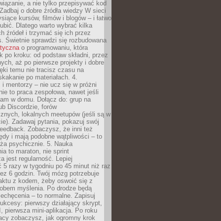
iązanie, a nie tylko przepisywać kod
 Zadbaj o dobre źródła wiedzy W sieci
ysiące kursów, filmów i blogów – i łatwo
ubić. Dlatego warto wybrać kilka
 źródeł i trzymać się ich przez
s. Świetnie sprawdzi się rozbudowana
atyczna
o programowaniu, która
k po kroku: od podstaw składni, przez
nych, aż po pierwsze projekty i dobre
ięki temu nie tracisz czasu na
kakanie po materiałach. 4.
i mentorzy – nie ucz się w próżni
e to praca zespołowa, nawet jeśli
sam w domu. Dołącz do: grup na
b Discordzie, forów
znych, lokalnych meetupów (jeśli są w
e). Zadawaj pytania, pokazuj swój
feedback. Zobaczysz, że inni też
łędy i mają podobne wątpliwości – to
ża psychicznie. 5. Nauka
a to maraton, nie sprint
a jest regularność. Lepiej
5 razy w tygodniu po 45 minut niż raz
ez 6 godzin. Twój mózg potrzebuje
aktu z kodem, żeby oswoić się z
bem myślenia. Po drodze będą
echęcenia – to normalne. Zapisuj
ukcesy: pierwszy działający skrypt,
, pierwsza mini-aplikacja. Po roku
racy zobaczysz, jak ogromny krok