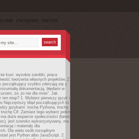
SCRIBE
FACEBOOK
TWITTER
e kusi: wysokie zarobki, praca
iwość tworzenia własnych projektów. Z
ny początkujący szybko zderzają się z
zrozumiałą dokumentacją, błędami w
zuciem, że „to nie dla mnie”. Jak
z ten etap? 1. Wybierz pierwszy język i
go Najczęstszy błąd początkujących to
dzy językami: trochę Pythona, trochę
 trochę C#. Zamiast tego wybierz jeden
: ma duże wsparcie społeczności (łatwo
oc), jest szeroko wykorzystywany, ma
ntację i materiały dla
ych. Dla wielu osób rozsądnym
tart jest Python albo JavaScript. 2.