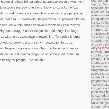
Ucz się popr
e, niemniej jednak też są dzieci na zabezpieczeniu własnych
męczy. Zamia
udziestego szóstego roku życia, kiedy to dziecko kończy
najszybciej 
projektów: p
dzi w wiek dorosły oraz ma obowiązek samo podjąć pracę,
jakiejś nudn
przeglądarce,
ez prezesa. Z pewnością ubezpieczenie oc przewoźnika lub
krzyżyk”. Ch
to coś, co w pełni może zadowolić rodziców i całe rodziny.
problem–rozw
z ekranu. 3.
wziąć pod uwagę z ubezpieczycielem od czego i od kogo
znajdziesz t
nież witrynę oc zawodowe przewoźnika. To bardzo istotna
się w tym zg
sprawdzonych
jednego człowieka, a tym samym powoduje, że coraz
dłuższy cza
witryna tem
ie ubezpieczają się od coraz bardziej bzdurnych rzeczy.
prowadzi kro
ajże nie jest idealna droga, bo od jednego nie wolno się
struktury da
praktyki. Dz
 każdy by pragnął – od śmierci.
chaotyczne s
Społeczność 
Programowani
uczysz się 
Facebooku lu
programistyc
Twoim mieści
kod, proś o 
popełniają b
bardzo odcią
programowani
Najważniejsz
programować 