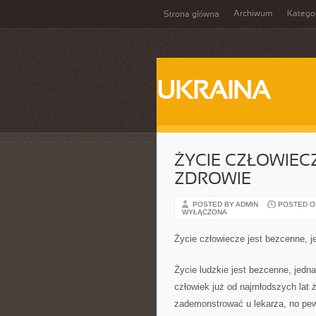
Archiwum
Katego
Strona główna
UKRAINA
ŻYCIE CZŁOWIEC
ZDROWIE
POSTED BY ADMIN
POSTED ON 
WYŁĄCZONA
Życie człowiecze jest bezcenne, 
Życie ludzkie jest bezcenne, jedn
człowiek już od najmłodszych lat 
zademonstrować u lekarza, no pewn