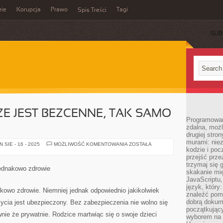
rie
Korupcja
Prawo
Tagi
Spis Treści
SUB
ZE JEST BEZCENNE, TAK SAMO
Programowani
zdalna, możl
drugiej stro
murami: nie
ŻYCIE
SIE - 16 - 2025
MOŻLIWOŚĆ KOMENTOWANIA
ZOSTAŁA
kodzie i poc
CZŁOWIECZE
JEST
przejść prze
BEZCENNE,
trzymaj się 
TAK
jednakowo zdrowie
SAMO
skakanie mię
ZDROWIE
JavaScriptu,
język, który
akowo zdrowie. Niemniej jednak odpowiednio jakikolwiek
znaleźć pom
dobrą dokume
życia jest ubezpieczony. Bez zabezpieczenia nie wolno się
początkując
ie że prywatnie. Rodzice martwiąc się o swoje dzieci
wyborem na s