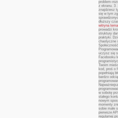
problem–rozw
z ekranu. 3.
znajdziesz t
się w tym zg
sprawdzonych
dłuższy cza
witryna tem
prowadzi kro
struktury da
praktyki. Dz
chaotyczne s
Społeczność 
Programowani
uczysz się 
Facebooku lu
programistyc
Twoim mieści
kod, proś o 
popełniają b
bardzo odcią
programowani
Najważniejsz
programować 
w sobotę prz
stałego kont
nowym sposo
momenty zni
sobie małe s
pierwsze API
regularnej p