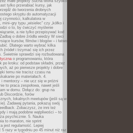
zez małe projekty Sucha teoria szybko
st tylko przerabiać kursy, jak
przejdź do tworzenia drobnych
rostego skryptu do automatyzacji
ej czynności, kalkulatora w
 mini–gry typu „wisielec” czy „kółko i
odzi o to, by ćwiczyć myślenie
iązanie, a nie tylko przepisywać kod
 Zadbaj o dobre źródła wiedzy W sieci
ysiące kursów, filmów i blogów – i łatwo
ubić. Dlatego warto wybrać kilka
 źródeł i trzymać się ich przez
s. Świetnie sprawdzi się rozbudowana
atyczna
o programowaniu, która
k po kroku: od podstaw składni, przez
nych, aż po pierwsze projekty i dobre
ięki temu nie tracisz czasu na
kakanie po materiałach. 4.
i mentorzy – nie ucz się w próżni
e to praca zespołowa, nawet jeśli
sam w domu. Dołącz do: grup na
b Discordzie, forów
znych, lokalnych meetupów (jeśli są w
e). Zadawaj pytania, pokazuj swój
feedback. Zobaczysz, że inni też
łędy i mają podobne wątpliwości – to
ża psychicznie. 5. Nauka
a to maraton, nie sprint
a jest regularność. Lepiej
5 razy w tygodniu po 45 minut niż raz