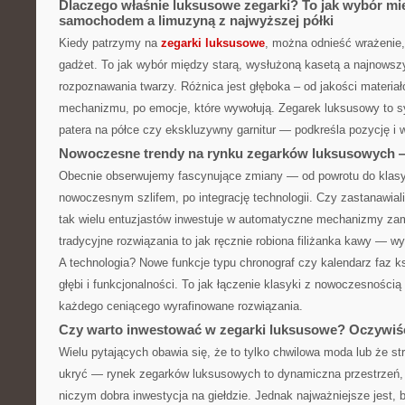
Dlaczego właśnie luksusowe zegarki? To jak wybór m
samochodem a limuzyną z najwyższej półki
Kiedy patrzymy na
zegarki luksusowe
, można odnieść wrażenie, 
gadżet. To jak wybór między starą, wysłużoną kasetą a najnows
rozpoznawania twarzy. Różnica jest głęboka – od jakości materiał
mechanizmu, po emocje, które wywołują. Zegarek luksusowy to s
patera na półce czy ekskluzywny garnitur — podkreśla pozycję i
Nowoczesne trendy na rynku zegarków luksusowych — 
Obecnie obserwujemy fascynujące zmiany — od powrotu do klas
nowoczesnym szlifem, po integrację technologii. Czy zastanawiali
tak wielu entuzjastów inwestuje w automatyczne mechanizmy za
tradycyjne rozwiązania to jak ręcznie robiona filiżanka kawy — wy
A technologia? Nowe funkcje typu chronograf czy kalendarz faz 
głębi i funkcjonalności. To jak łączenie klasyki z nowoczesnością
każdego ceniącego wyrafinowane rozwiązania.
Czy warto inwestować w zegarki luksusowe? Oczywiśc
Wielu pytających obawia się, że to tylko chwilowa moda lub że str
ukryć — rynek zegarków luksusowych to dynamiczna przestrzeń,
niczym dobra inwestycja na giełdzie. Jednak najważniejsze jest,