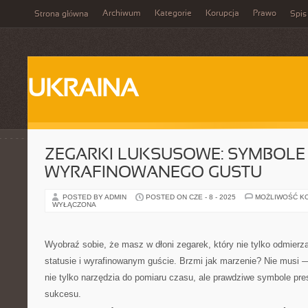
Archiwum
Kategorie
Korupcja
Prawo
Strona główna
Spis
UKRAINA
ZEGARKI LUKSUSOWE: SYMBOLE 
WYRAFINOWANEGO GUSTU
POSTED BY ADMIN
POSTED ON CZE - 8 - 2025
MOŻLIWOŚĆ K
WYŁĄCZONA
Wyobraź sobie, że masz w dłoni zegarek, który nie tylko odmierz
statusie i wyrafinowanym guście. Brzmi jak marzenie? Nie musi 
nie tylko narzędzia do pomiaru czasu, ale prawdziwe symbole presti
sukcesu.