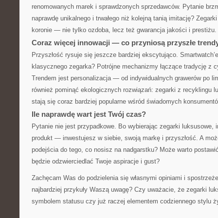
renomowanych marek i sprawdzonych sprzedawców. Pytanie brzmi:
naprawdę unikalnego i trwałego niż kolejną tanią imitację? Zegarki
koronie — nie tylko ozdoba, lecz też gwarancja jakości i prestiżu.
Coraz więcej innowacji — co przyniosą przyszłe trend
Przyszłość rysuje się jeszcze bardziej ekscytująco. Smartwatch’
klasycznego zegarka? Potrójne mechanizmy łączące tradycję z c
Trendem jest personalizacja — od indywidualnych grawerów po li
również pominąć ekologicznych rozwiązań: zegarki z recyklingu 
stają się coraz bardziej popularne wśród świadomych konsumentó
Ile naprawdę wart jest Twój czas?
Pytanie nie jest przypadkowe. Bo wybierając zegarki luksusowe, i
produkt — inwestujesz w siebie, swoją markę i przyszłość. A moż
podejścia do tego, co nosisz na nadgarstku? Może warto postawi
będzie odzwierciedlać Twoje aspiracje i gust?
Zachęcam Was do podzielenia się własnymi opiniami i spostrzeże
najbardziej przykuły Waszą uwagę? Czy uważacie, że zegarki lu
symbolem statusu czy już raczej elementem codziennego stylu ż