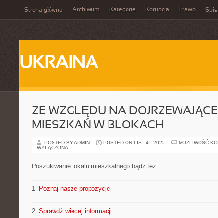
Archiwum
Kategorie
Korupcja
Prawo
Strona główna
Spis
UKRAINA
ZE WZGLĘDU NA DOJRZEWAJĄCE
MIESZKAŃ W BLOKACH
POSTED BY ADMIN
POSTED ON LIS - 4 - 2025
MOŻLIWOŚĆ K
WYŁĄCZONA
Poszukiwanie lokalu mieszkalnego bądź też
1.
Poznaj nasze propozycje
2.
Sprawdź więcej informacji