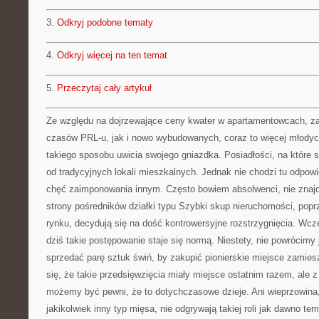
3.
Odkryj podobne tematy
4.
Odkryj więcej na ten temat
5.
Przeczytaj cały artykuł
Ze względu na dojrzewające ceny kwater w apartamentowcach, z
czasów PRL-u, jak i nowo wybudowanych, coraz to więcej młodyc
takiego sposobu uwicia swojego gniazdka. Posiadłości, na które s
od tradycyjnych lokali mieszkalnych. Jednak nie chodzi tu odpowi
chęć zaimponowania innym. Często bowiem absolwenci, nie znajd
strony pośredników działki typu Szybki skup nieruchomości, popr
rynku, decydują się na dość kontrowersyjne rozstrzygnięcia. Wcz
dziś takie postępowanie staje się normą. Niestety, nie powrócimy 
sprzedać parę sztuk świń, by zakupić pionierskie miejsce zamie
się, że takie przedsięwzięcia miały miejsce ostatnim razem, ale 
możemy być pewni, że to dotychczasowe dzieje. Ani wieprzowina, 
jakikolwiek inny typ mięsa, nie odgrywają takiej roli jak dawno te