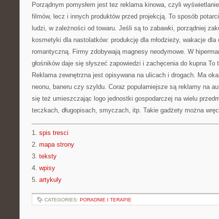
Porządnym pomysłem jest tez reklama kinowa, czyli wyświetlanie
filmów, lecz i innych produktów przed projekcją. To sposób potar
ludzi, w zależności od towaru. Jeśli są to zabawki, porządniej zakup
kosmetyki dla nastolatków: produkcję dla młodzieży, wakacje dla
romantyczną. Firmy zdobywają magnesy neodymowe. W hipermark
głośników daje się słyszeć zapowiedzi i zachęcenia do kupna To 
Reklama zewnętrzna jest opisywana na ulicach i drogach. Ma okaz
neonu, baneru czy szyldu. Coraz popularniejsze są reklamy na 
się też umieszczając logo jednostki gospodarczej na wielu przedm
teczkach, długopisach, smyczach, itp. Takie gadżety można wręc
1.
spis tresci
2.
mapa strony
3.
teksty
4.
wpisy
5.
artykuly
CATEGORIES:
PORADNIE I TERAPIE