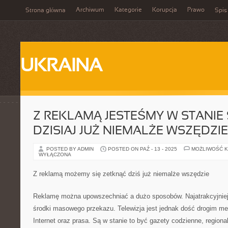
Archiwum
Kategorie
Korupcja
Prawo
Strona główna
Spis
UKRAINA
Z REKLAMĄ JESTEŚMY W STANIE 
DZISIAJ JUŻ NIEMALŻE WSZĘDZIE
POSTED BY ADMIN
POSTED ON PAŹ - 13 - 2025
MOŻLIWOŚĆ 
WYŁĄCZONA
Z reklamą możemy się zetknąć dziś już niemalże wszędzie
Reklamę można upowszechniać a dużo sposobów. Najatrakcyjnie
środki masowego przekazu. Telewizja jest jednak dość drogim me
Internet oraz prasa. Są w stanie to być gazety codzienne, regiona