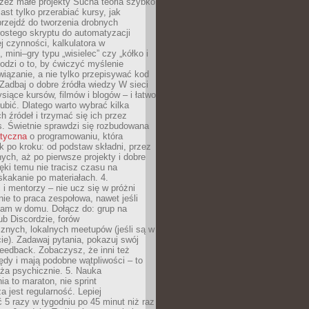
zez małe projekty Sucha teoria szybko
st tylko przerabiać kursy, jak
przejdź do tworzenia drobnych
rostego skryptu do automatyzacji
ej czynności, kalkulatora w
 mini–gry typu „wisielec” czy „kółko i
odzi o to, by ćwiczyć myślenie
iązanie, a nie tylko przepisywać kod
 Zadbaj o dobre źródła wiedzy W sieci
ysiące kursów, filmów i blogów – i łatwo
ubić. Dlatego warto wybrać kilka
 źródeł i trzymać się ich przez
s. Świetnie sprawdzi się rozbudowana
atyczna
o programowaniu, która
k po kroku: od podstaw składni, przez
nych, aż po pierwsze projekty i dobre
ięki temu nie tracisz czasu na
kakanie po materiałach. 4.
i mentorzy – nie ucz się w próżni
e to praca zespołowa, nawet jeśli
sam w domu. Dołącz do: grup na
b Discordzie, forów
znych, lokalnych meetupów (jeśli są w
e). Zadawaj pytania, pokazuj swój
feedback. Zobaczysz, że inni też
łędy i mają podobne wątpliwości – to
ża psychicznie. 5. Nauka
a to maraton, nie sprint
a jest regularność. Lepiej
5 razy w tygodniu po 45 minut niż raz