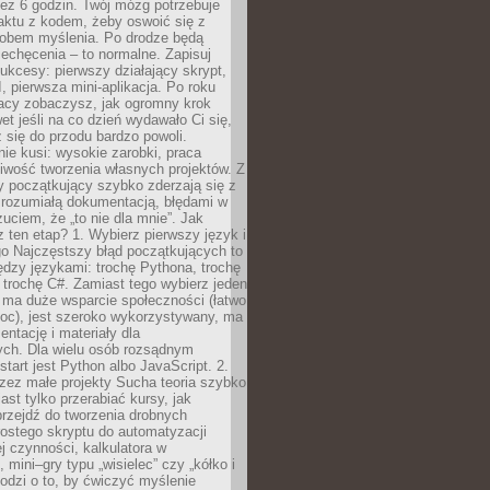
ez 6 godzin. Twój mózg potrzebuje
aktu z kodem, żeby oswoić się z
bem myślenia. Po drodze będą
echęcenia – to normalne. Zapisuj
ukcesy: pierwszy działający skrypt,
, pierwsza mini-aplikacja. Po roku
racy zobaczysz, jak ogromny krok
wet jeśli na co dzień wydawało Ci się,
się do przodu bardzo powoli.
e kusi: wysokie zarobki, praca
iwość tworzenia własnych projektów. Z
ny początkujący szybko zderzają się z
zrozumiałą dokumentacją, błędami w
zuciem, że „to nie dla mnie”. Jak
z ten etap? 1. Wybierz pierwszy język i
go Najczęstszy błąd początkujących to
dzy językami: trochę Pythona, trochę
 trochę C#. Zamiast tego wybierz jeden
: ma duże wsparcie społeczności (łatwo
oc), jest szeroko wykorzystywany, ma
ntację i materiały dla
ych. Dla wielu osób rozsądnym
tart jest Python albo JavaScript. 2.
zez małe projekty Sucha teoria szybko
st tylko przerabiać kursy, jak
przejdź do tworzenia drobnych
rostego skryptu do automatyzacji
ej czynności, kalkulatora w
 mini–gry typu „wisielec” czy „kółko i
odzi o to, by ćwiczyć myślenie