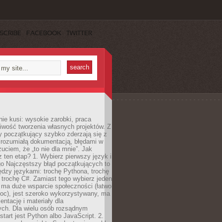
SCRIBE
FACEBOOK
TWITTER
e kusi: wysokie zarobki, praca
iwość tworzenia własnych projektów. Z
ny początkujący szybko zderzają się z
zrozumiałą dokumentacją, błędami w
zuciem, że „to nie dla mnie”. Jak
z ten etap? 1. Wybierz pierwszy język i
go Najczęstszy błąd początkujących to
dzy językami: trochę Pythona, trochę
 trochę C#. Zamiast tego wybierz jeden
: ma duże wsparcie społeczności (łatwo
oc), jest szeroko wykorzystywany, ma
ntację i materiały dla
ych. Dla wielu osób rozsądnym
tart jest Python albo JavaScript. 2.