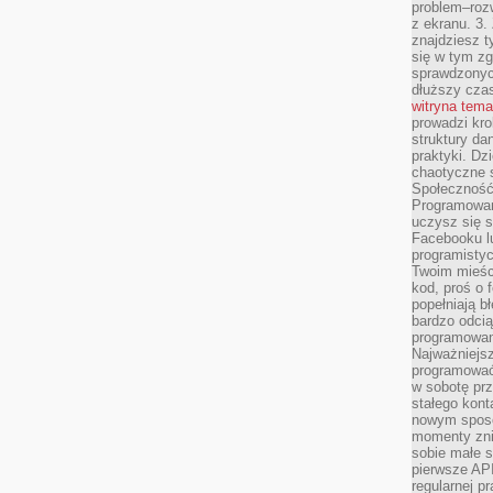
problem–rozw
z ekranu. 3.
znajdziesz t
się w tym zg
sprawdzonych
dłuższy cza
witryna tem
prowadzi kro
struktury da
praktyki. Dz
chaotyczne s
Społeczność 
Programowani
uczysz się 
Facebooku lu
programistyc
Twoim mieści
kod, proś o 
popełniają b
bardzo odcią
programowani
Najważniejsz
programować 
w sobotę prz
stałego kont
nowym sposo
momenty zni
sobie małe s
pierwsze API
regularnej p