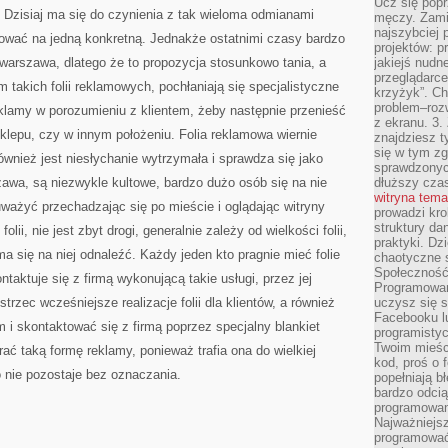
Ucz się popr
 Dzisiaj ma się do czynienia z tak wieloma odmianami
męczy. Zamia
najszybciej 
dować na jedną konkretną. Jednakże ostatnimi czasy bardzo
projektów: p
i warszawa, dlatego że to propozycja stosunkowo tania, a
jakiejś nudn
przeglądarce,
 takich folii reklamowych, pochłaniają się specjalistyczne
krzyżyk”. Ch
problem–rozw
eklamy w porozumieniu z klientem, żeby następnie przenieść
z ekranu. 3.
ę sklepu, czy w innym położeniu. Folia reklamowa wiernie
znajdziesz t
się w tym zg
ównież jest niesłychanie wytrzymała i sprawdza się jako
sprawdzonych
awa, są niezwykle kultowe, bardzo dużo osób się na nie
dłuższy cza
witryna tem
ważyć przechadzając się po mieście i oglądając witryny
prowadzi kro
struktury da
lii, nie jest zbyt drogi, generalnie zależy od wielkości folii,
praktyki. Dz
a ma się na niej odnaleźć. Każdy jeden kto pragnie mieć folie
chaotyczne s
Społeczność 
aktuje się z firmą wykonującą takie usługi, przez jej
Programowani
trzec wcześniejsze realizacje folii dla klientów, a również
uczysz się 
Facebooku lu
 i skontaktować się z firmą poprzez specjalny blankiet
programistyc
Twoim mieści
ć taką formę reklamy, ponieważ trafia ona do wielkiej
kod, proś o 
o nie pozostaje bez oznaczania.
popełniają b
bardzo odcią
programowani
Najważniejsz
programować 