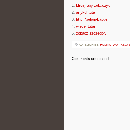
1.
kliknij aby zobaczyć
2.
artykuł tutaj
3.
http://bebop-bar.de
4.
więcej tutaj
5.
zobacz szczegóły
CATEGORIES:
ROLNICTWO PRECY
Comments are closed.