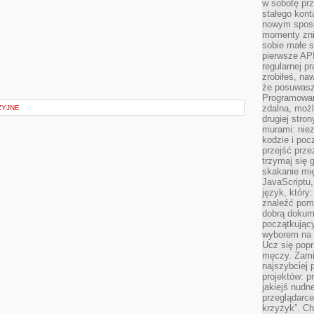
w sobotę prz
stałego kont
nowym sposo
momenty zni
sobie małe s
pierwsze API
regularnej p
zrobiłeś, na
że posuwasz 
Programowani
zdalna, możl
ZYJNE
drugiej stro
murami: nie
kodzie i poc
przejść prze
trzymaj się 
skakanie mię
JavaScriptu,
język, który
znaleźć pom
dobrą dokume
początkując
wyborem na s
Ucz się popr
męczy. Zamia
najszybciej 
projektów: p
jakiejś nudn
przeglądarce,
krzyżyk”. Ch