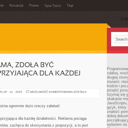
rie
Korupcja
Prawo
Tagi
Spis Treści
SUB
MA, ZDOŁA BYĆ
Programowani
PRZYJAJĄCA DLA KAŻDEJ
zdalna, możl
drugiej stro
murami: nie
kodzie i poc
przejść prze
WYBORNA
LIP - 11 - 2025
MOŻLIWOŚĆ KOMENTOWANIA
ZOSTAŁA
trzymaj się 
REKLAMA,
ZDOŁA
skakanie mię
BYĆ
JavaScriptu,
NIESŁYCHANIE
ożna ogromnie dużo rzeczy załatwić
język, który
SPRZYJAJĄCA
DLA
znaleźć pom
KAŻDEJ
dobrą dokume
DZIAŁALNOŚCI
przyjająca dla każdej działalności. Reklama pociąga
początkując
wyborem na s
ntów, zachęca do skorzystania z propozycji, a to jest