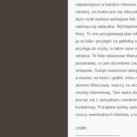
najważniejsze w każdym interesie.
reklamy, że trudno jest się zdecy
dużo osób wybiera wyklejanie foli
nadzwyczaj opłacalna. Wyklejaniem
firmy. To one przygotowują plan r
ją na folię i przylepić na gablotk
przylega do szyby, w takim razie r
reklama. Te folie reklamowe Warsz
postanawia, co jest dozwolone zau
sklepowe. Sumpt stworzenia takiej fo
a również od treści i grafiki, któr
okienne Warszawa, starczy że skont
stronkę internetową. Tam wolno dos
poznać się z specjalnym cennikiem
kontaktowy. Pożądane byłoby wybra
rzeszy ewentualnych klientów, a t
źródło:
———————————