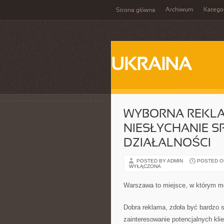
Archiwum
Katego
Strona główna
UKRAINA
WYBORNA REKLA
NIESŁYCHANIE S
DZIAŁALNOŚCI
POSTED BY ADMIN
POSTED ON 
WYŁĄCZONA
Warszawa to miejsce, w którym m
Dobra reklama, zdoła być bardzo s
zainteresowanie potencjalnych klie