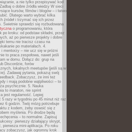
iązanie, a nie tylko przepisywać kod
 Zadbaj o dobre źródła wiedzy W sieci
ysiące kursów, filmów i blogów – i łatwo
ubić. Dlatego warto wybrać kilka
 źródeł i trzymać się ich przez
s. Świetnie sprawdzi się rozbudowana
atyczna
o programowaniu, która
k po kroku: od podstaw składni, przez
nych, aż po pierwsze projekty i dobre
ięki temu nie tracisz czasu na
kakanie po materiałach. 4.
i mentorzy – nie ucz się w próżni
e to praca zespołowa, nawet jeśli
sam w domu. Dołącz do: grup na
b Discordzie, forów
znych, lokalnych meetupów (jeśli są w
e). Zadawaj pytania, pokazuj swój
feedback. Zobaczysz, że inni też
łędy i mają podobne wątpliwości – to
ża psychicznie. 5. Nauka
a to maraton, nie sprint
a jest regularność. Lepiej
5 razy w tygodniu po 45 minut niż raz
ez 6 godzin. Twój mózg potrzebuje
aktu z kodem, żeby oswoić się z
bem myślenia. Po drodze będą
echęcenia – to normalne. Zapisuj
ukcesy: pierwszy działający skrypt,
, pierwsza mini-aplikacja. Po roku
racy zobaczysz, jak ogromny krok