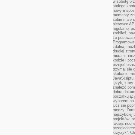
w sobotę prz
stałego kont
nowym sposo
momenty zni
sobie małe s
pierwsze API
regularnej p
zrobiłeś, na
że posuwasz 
Programowani
zdalna, możl
drugiej stro
murami: nie
kodzie i poc
przejść prze
trzymaj się 
skakanie mię
JavaScriptu,
język, który
znaleźć pom
dobrą dokume
początkując
wyborem na s
Ucz się popr
męczy. Zamia
najszybciej 
projektów: p
jakiejś nudn
przeglądarce,
krzyżyk”. Ch