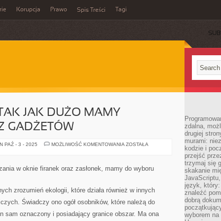
rie
Korupcja
Prawo
Tagi
Spis Treści
SUB
TAK JAK DUŻO MAMY
Programowani
Z GADŻETÓW
zdalna, możl
drugiej stro
murami: nie
WSPÓŁCZEŚNIE,
 PAŹ - 3 - 2025
MOŻLIWOŚĆ KOMENTOWANIA
ZOSTAŁA
kodzie i poc
TAK
JAK
przejść prze
DUŻO
trzymaj się 
MAMY
szania w oknie firanek oraz zasłonek, mamy do wyboru
skakanie mię
SPOSOBÓW
ORAZ
JavaScriptu,
GADŻETÓW
język, który
ych zrozumień ekologii, które działa również w innych
znaleźć pom
dobrą dokume
iczych. Świadczy ono ogół osobników, które należą do
początkując
en sam oznaczony i posiadający granice obszar. Ma ona
wyborem na s