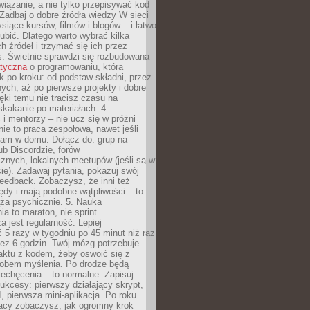
iązanie, a nie tylko przepisywać kod
 Zadbaj o dobre źródła wiedzy W sieci
ysiące kursów, filmów i blogów – i łatwo
ubić. Dlatego warto wybrać kilka
 źródeł i trzymać się ich przez
s. Świetnie sprawdzi się rozbudowana
atyczna
o programowaniu, która
k po kroku: od podstaw składni, przez
nych, aż po pierwsze projekty i dobre
ięki temu nie tracisz czasu na
kakanie po materiałach. 4.
i mentorzy – nie ucz się w próżni
e to praca zespołowa, nawet jeśli
sam w domu. Dołącz do: grup na
b Discordzie, forów
znych, lokalnych meetupów (jeśli są w
e). Zadawaj pytania, pokazuj swój
feedback. Zobaczysz, że inni też
łędy i mają podobne wątpliwości – to
ża psychicznie. 5. Nauka
a to maraton, nie sprint
a jest regularność. Lepiej
5 razy w tygodniu po 45 minut niż raz
ez 6 godzin. Twój mózg potrzebuje
aktu z kodem, żeby oswoić się z
bem myślenia. Po drodze będą
echęcenia – to normalne. Zapisuj
ukcesy: pierwszy działający skrypt,
, pierwsza mini-aplikacja. Po roku
racy zobaczysz, jak ogromny krok