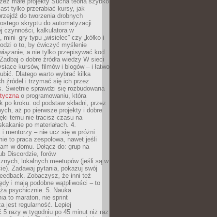
zez małe projekty Sucha teoria szybko
st tylko przerabiać kursy, jak
przejdź do tworzenia drobnych
rostego skryptu do automatyzacji
ej czynności, kalkulatora w
 mini–gry typu „wisielec” czy „kółko i
odzi o to, by ćwiczyć myślenie
iązanie, a nie tylko przepisywać kod
 Zadbaj o dobre źródła wiedzy W sieci
ysiące kursów, filmów i blogów – i łatwo
ubić. Dlatego warto wybrać kilka
 źródeł i trzymać się ich przez
s. Świetnie sprawdzi się rozbudowana
atyczna
o programowaniu, która
k po kroku: od podstaw składni, przez
nych, aż po pierwsze projekty i dobre
ięki temu nie tracisz czasu na
kakanie po materiałach. 4.
i mentorzy – nie ucz się w próżni
e to praca zespołowa, nawet jeśli
sam w domu. Dołącz do: grup na
b Discordzie, forów
znych, lokalnych meetupów (jeśli są w
e). Zadawaj pytania, pokazuj swój
feedback. Zobaczysz, że inni też
łędy i mają podobne wątpliwości – to
ża psychicznie. 5. Nauka
a to maraton, nie sprint
a jest regularność. Lepiej
5 razy w tygodniu po 45 minut niż raz