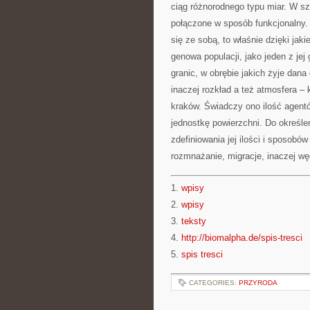
ciąg różnorodnego typu miar. W s
połączone w sposób funkcjonalny.
się ze sobą, to właśnie dzięki jak
genowa populacji, jako jeden z j
granic, w obrębie jakich żyje dana
inaczej rozkład a też atmosfera –
kraków. Świadczy ono ilość agent
jednostkę powierzchni. Do określe
zdefiniowania jej ilości i sposobów
rozmnażanie, migracje, inaczej wę
1.
wpisy
2.
wpisy
3.
teksty
4.
http://biomalpha.de/spis-tresci
5.
spis tresci
CATEGORIES:
PRZYRODA