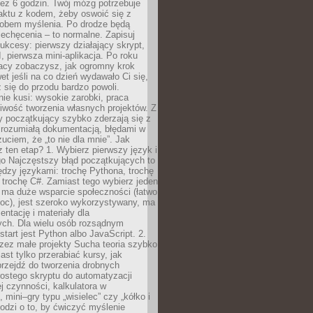
ez 6 godzin. Twój mózg potrzebuje
aktu z kodem, żeby oswoić się z
bem myślenia. Po drodze będą
echęcenia – to normalne. Zapisuj
ukcesy: pierwszy działający skrypt,
, pierwsza mini-aplikacja. Po roku
racy zobaczysz, jak ogromny krok
wet jeśli na co dzień wydawało Ci się,
się do przodu bardzo powoli.
e kusi: wysokie zarobki, praca
iwość tworzenia własnych projektów. Z
ny początkujący szybko zderzają się z
zrozumiałą dokumentacją, błędami w
zuciem, że „to nie dla mnie”. Jak
z ten etap? 1. Wybierz pierwszy język i
go Najczęstszy błąd początkujących to
dzy językami: trochę Pythona, trochę
 trochę C#. Zamiast tego wybierz jeden
: ma duże wsparcie społeczności (łatwo
oc), jest szeroko wykorzystywany, ma
ntację i materiały dla
ych. Dla wielu osób rozsądnym
tart jest Python albo JavaScript. 2.
zez małe projekty Sucha teoria szybko
st tylko przerabiać kursy, jak
przejdź do tworzenia drobnych
rostego skryptu do automatyzacji
ej czynności, kalkulatora w
 mini–gry typu „wisielec” czy „kółko i
odzi o to, by ćwiczyć myślenie