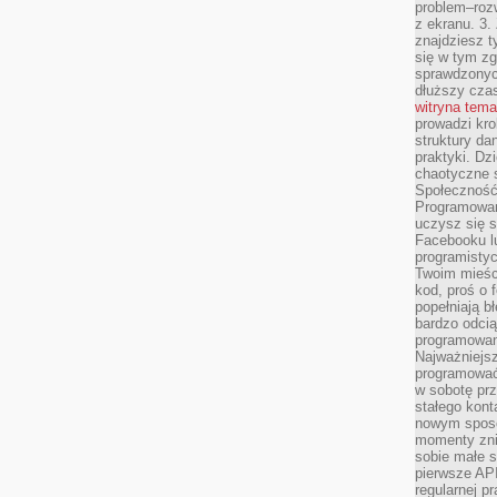
problem–rozw
z ekranu. 3.
znajdziesz t
się w tym zg
sprawdzonych
dłuższy cza
witryna tem
prowadzi kro
struktury da
praktyki. Dz
chaotyczne s
Społeczność 
Programowani
uczysz się 
Facebooku lu
programistyc
Twoim mieści
kod, proś o 
popełniają b
bardzo odcią
programowani
Najważniejsz
programować 
w sobotę prz
stałego kont
nowym sposo
momenty zni
sobie małe s
pierwsze API
regularnej p