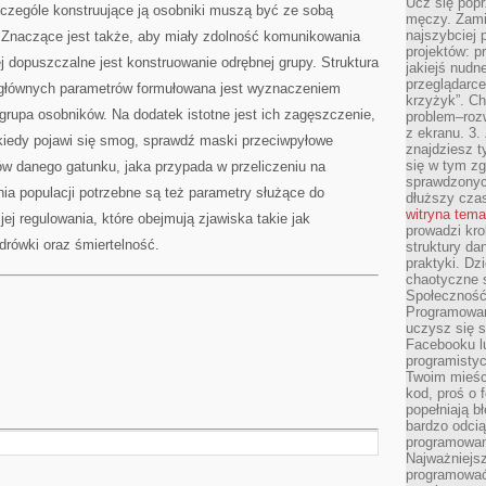
Ucz się popr
zczególe konstruujące ją osobniki muszą być ze sobą
męczy. Zamia
najszybciej 
 Znaczące jest także, aby miały zdolność komunikowania
projektów: p
iej dopuszczalne jest konstruowanie odrębnej grupy. Struktura
jakiejś nudn
przeglądarce,
ej głównych parametrów formułowana jest wyznaczeniem
krzyżyk”. Ch
 grupa osobników. Na dodatek istotne jest ich zagęszczenie,
problem–rozw
z ekranu. 3.
 kiedy pojawi się smog, sprawdź maski przeciwpyłowe
znajdziesz t
się w tym zg
ów danego gatunku, jaka przypada w przeliczeniu na
sprawdzonych
nia populacji potrzebne są też parametry służące do
dłuższy cza
witryna tem
 jej regulowania, które obejmują zjawiska takie jak
prowadzi kro
drówki oraz śmiertelność.
struktury da
praktyki. Dz
chaotyczne s
Społeczność 
Programowani
uczysz się 
Facebooku lu
programistyc
Twoim mieści
kod, proś o 
popełniają b
bardzo odcią
programowani
Najważniejsz
programować 