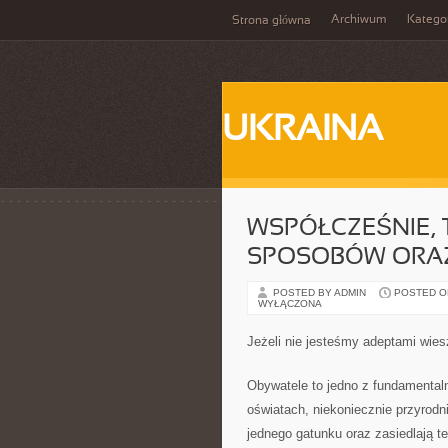
Archiwum
Katego
Strona główna
UKRAINA
WSPÓŁCZEŚNIE, 
SPOSOBÓW ORA
POSTED BY ADMIN
POSTED ON
WYŁĄCZONA
Jeżeli nie jesteśmy adeptami wie
Obywatele to jedno z fundamentaln
oświatach, niekoniecznie przyrodn
jednego gatunku oraz zasiedlają t