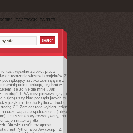
SCRIBE
FACEBOOK
TWITTER
e kusi: wysokie zarobki, praca
iwość tworzenia własnych projektów. Z
ny początkujący szybko zderzają się z
zrozumiałą dokumentacją, błędami w
zuciem, że „to nie dla mnie”. Jak
z ten etap? 1. Wybierz pierwszy język i
go Najczęstszy błąd początkujących to
dzy językami: trochę Pythona, trochę
 trochę C#. Zamiast tego wybierz jeden
: ma duże wsparcie społeczności (łatwo
oc), jest szeroko wykorzystywany, ma
ntację i materiały dla
ych. Dla wielu osób rozsądnym
tart jest Python albo JavaScript. 2.