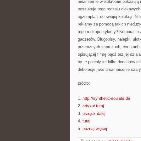
niezmiernie wielokrotnie pokazują n
poszukuje tego rodzaju ciekawych
egzemplarz do swojej kolekcji. Ni
reklamy za pomocą takich nieduż
tego rodzaju etykiety? Korporacje
gadżetów. Długopisy, nalepki, ulot
przeróżnych imprezach, eventach
opisującej firmę bądź też jej dzia
by te posłały im kilka dodatków 
dekoracje jako urozmaicenie szar
źródło:
———————————
1.
http://synthetic-sounds.de
2.
artykuł tutaj
3.
przejdź dalej
4.
tutaj
5.
poznaj więcej
CATEGORIES:
JĘZYK POLSKI