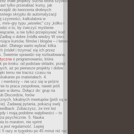
zez małe projekty Sucha teoria szybko
st tylko przerabiać kursy, jak
przejdź do tworzenia drobnych
rostego skryptu do automatyzacji
ej czynności, kalkulatora w
 mini–gry typu „wisielec” czy „kółko i
odzi o to, by ćwiczyć myślenie
iązanie, a nie tylko przepisywać kod
 Zadbaj o dobre źródła wiedzy W sieci
ysiące kursów, filmów i blogów – i łatwo
ubić. Dlatego warto wybrać kilka
 źródeł i trzymać się ich przez
s. Świetnie sprawdzi się rozbudowana
atyczna
o programowaniu, która
k po kroku: od podstaw składni, przez
nych, aż po pierwsze projekty i dobre
ięki temu nie tracisz czasu na
kakanie po materiałach. 4.
i mentorzy – nie ucz się w próżni
e to praca zespołowa, nawet jeśli
sam w domu. Dołącz do: grup na
b Discordzie, forów
znych, lokalnych meetupów (jeśli są w
e). Zadawaj pytania, pokazuj swój
feedback. Zobaczysz, że inni też
łędy i mają podobne wątpliwości – to
ża psychicznie. 5. Nauka
a to maraton, nie sprint
a jest regularność. Lepiej
5 razy w tygodniu po 45 minut niż raz