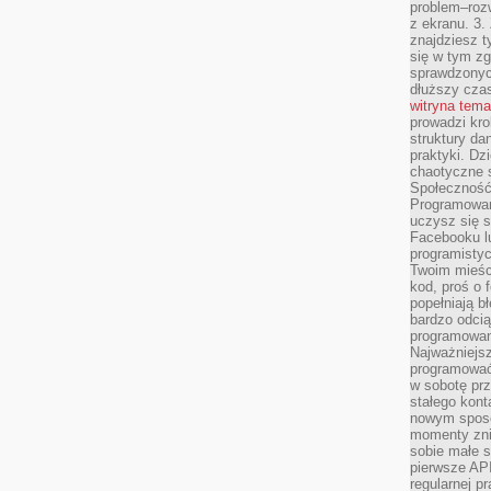
problem–rozw
z ekranu. 3.
znajdziesz t
się w tym zg
sprawdzonych
dłuższy cza
witryna tem
prowadzi kro
struktury da
praktyki. Dz
chaotyczne s
Społeczność 
Programowani
uczysz się 
Facebooku lu
programistyc
Twoim mieści
kod, proś o 
popełniają b
bardzo odcią
programowani
Najważniejsz
programować 
w sobotę prz
stałego kont
nowym sposo
momenty zni
sobie małe s
pierwsze API
regularnej p