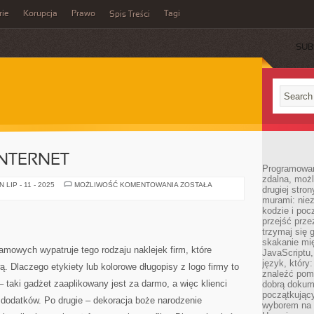
rie
Korupcja
Prawo
Tagi
Spis Treści
SUB
NTERNET
Programowani
zdalna, możl
WSPÓŁCZEŚNIE
LIP - 11 - 2025
MOŻLIWOŚĆ KOMENTOWANIA
ZOSTAŁA
drugiej stro
INTERNET
murami: nie
kodzie i poc
przejść prze
trzymaj się 
skakanie mię
amowych wypatruje tego rodzaju naklejek firm, które
JavaScriptu,
język, który
. Dlaczego etykiety lub kolorowe długopisy z logo firmy to
znaleźć pom
 taki gadżet zaaplikowany jest za darmo, a więc klienci
dobrą dokume
początkując
 dodatków. Po drugie – dekoracja boże narodzenie
wyborem na s