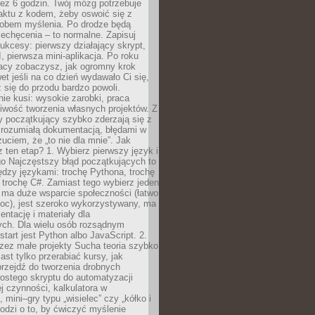
ez 6 godzin. Twój mózg potrzebuje
aktu z kodem, żeby oswoić się z
bem myślenia. Po drodze będą
echęcenia – to normalne. Zapisuj
ukcesy: pierwszy działający skrypt,
, pierwsza mini-aplikacja. Po roku
racy zobaczysz, jak ogromny krok
wet jeśli na co dzień wydawało Ci się,
się do przodu bardzo powoli.
e kusi: wysokie zarobki, praca
iwość tworzenia własnych projektów. Z
ny początkujący szybko zderzają się z
zrozumiałą dokumentacją, błędami w
zuciem, że „to nie dla mnie”. Jak
z ten etap? 1. Wybierz pierwszy język i
go Najczęstszy błąd początkujących to
dzy językami: trochę Pythona, trochę
 trochę C#. Zamiast tego wybierz jeden
: ma duże wsparcie społeczności (łatwo
oc), jest szeroko wykorzystywany, ma
ntację i materiały dla
ych. Dla wielu osób rozsądnym
tart jest Python albo JavaScript. 2.
zez małe projekty Sucha teoria szybko
st tylko przerabiać kursy, jak
przejdź do tworzenia drobnych
rostego skryptu do automatyzacji
ej czynności, kalkulatora w
 mini–gry typu „wisielec” czy „kółko i
odzi o to, by ćwiczyć myślenie