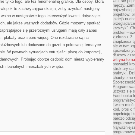
Ucz się popr
ie tylko logo, ale też fenomenalną grafikę. Dla osoby, która
męczy. Zamia
 wlepek to zachwycająca okazja, żeby uzyskać następny
najszybciej 
projektów: p
e wolno w następstwie tego lekceważyć kwestii dotyczącej
jakiejś nudn
ych, ale jakże ważnych dodatków. Gdzie możemy spotkać
przeglądarce,
krzyżyk”. Ch
 zaprzątające się przeróżnymi usługami mają cały zapas
problem–rozw
z ekranu. 3.
ki, plakaty oraz sporo więcej. One rozdawane są na
znajdziesz t
 służbowych lub dodawane do gazet o pokrewnej tematyce
się w tym zg
sprawdzonych
łanie. W pewnych sytuacjach entuzjaści piszą do korporacji,
dłuższy cza
reklamowych. Próbując dobrze ozdobić dom nieraz wybieramy
witryna tem
prowadzi kro
ych i banalnych mieszkalnych wnętrz.
struktury da
praktyki. Dz
chaotyczne s
Społeczność 
Programowani
uczysz się 
Facebooku lu
programistyc
Twoim mieści
kod, proś o 
popełniają b
bardzo odcią
programowani
Najważniejsz
programować 