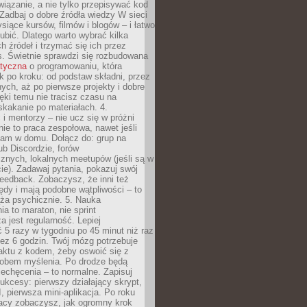
iązanie, a nie tylko przepisywać kod
 Zadbaj o dobre źródła wiedzy W sieci
ysiące kursów, filmów i blogów – i łatwo
ubić. Dlatego warto wybrać kilka
 źródeł i trzymać się ich przez
s. Świetnie sprawdzi się rozbudowana
atyczna
o programowaniu, która
k po kroku: od podstaw składni, przez
nych, aż po pierwsze projekty i dobre
ięki temu nie tracisz czasu na
kakanie po materiałach. 4.
i mentorzy – nie ucz się w próżni
e to praca zespołowa, nawet jeśli
sam w domu. Dołącz do: grup na
b Discordzie, forów
znych, lokalnych meetupów (jeśli są w
e). Zadawaj pytania, pokazuj swój
feedback. Zobaczysz, że inni też
łędy i mają podobne wątpliwości – to
ża psychicznie. 5. Nauka
a to maraton, nie sprint
a jest regularność. Lepiej
5 razy w tygodniu po 45 minut niż raz
ez 6 godzin. Twój mózg potrzebuje
aktu z kodem, żeby oswoić się z
bem myślenia. Po drodze będą
echęcenia – to normalne. Zapisuj
ukcesy: pierwszy działający skrypt,
, pierwsza mini-aplikacja. Po roku
racy zobaczysz, jak ogromny krok