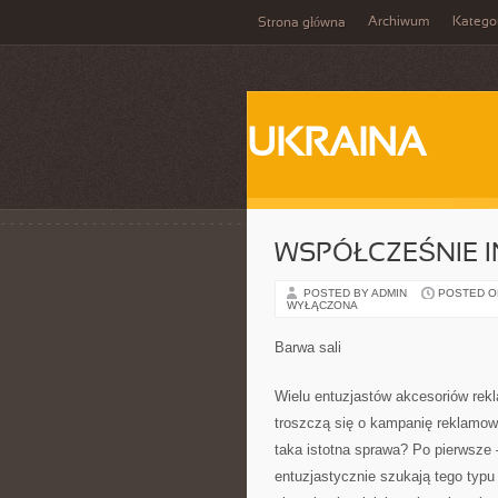
Archiwum
Katego
Strona główna
UKRAINA
WSPÓŁCZEŚNIE I
POSTED BY ADMIN
POSTED ON 
WYŁĄCZONA
Barwa sali
Wielu entuzjastów akcesoriów rekl
troszczą się o kampanię reklamową
taka istotna sprawa? Po pierwsze –
entuzjastycznie szukają tego typu