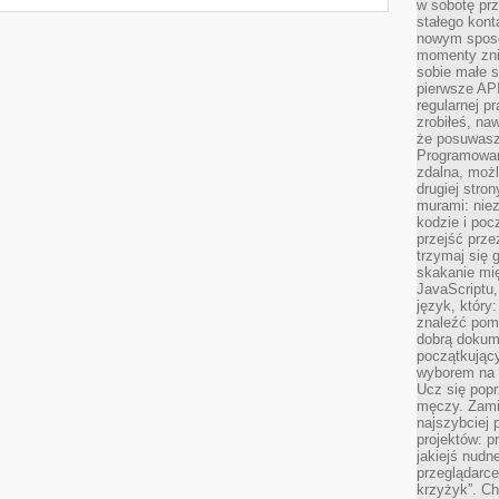
w sobotę prz
stałego kont
nowym sposo
momenty zni
sobie małe s
pierwsze API
regularnej p
zrobiłeś, na
że posuwasz 
Programowani
zdalna, możl
drugiej stro
murami: nie
kodzie i poc
przejść prze
trzymaj się 
skakanie mię
JavaScriptu,
język, który
znaleźć pom
dobrą dokume
początkując
wyborem na s
Ucz się popr
męczy. Zamia
najszybciej 
projektów: p
jakiejś nudn
przeglądarce,
krzyżyk”. Ch