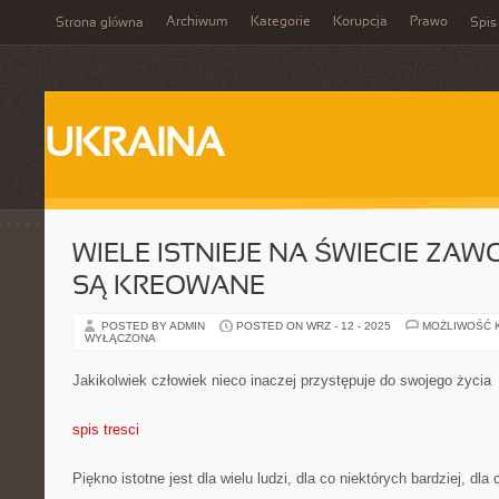
Archiwum
Kategorie
Korupcja
Prawo
Strona główna
Spis
UKRAINA
WIELE ISTNIEJE NA ŚWIECIE ZA
SĄ KREOWANE
POSTED BY ADMIN
POSTED ON WRZ - 12 - 2025
MOŻLIWOŚĆ 
WYŁĄCZONA
Jakikolwiek człowiek nieco inaczej przystępuje do swojego życia
spis tresci
Piękno istotne jest dla wielu ludzi, dla co niektórych bardziej, dla 