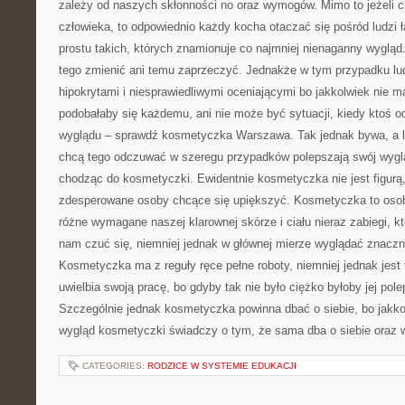
zależy od naszych skłonności no oraz wymogów. Mimo to jeżeli c
człowieka, to odpowiednio każdy kocha otaczać się pośród ludzi 
prostu takich, których znamionuje co najmniej nienaganny wygląd. T
tego zmienić ani temu zaprzeczyć. Jednakże w tym przypadku lu
hipokrytami i niesprawiedliwymi oceniającymi bo jakkolwiek nie m
podobałaby się każdemu, ani nie może być sytuacji, kiedy ktoś o
wyglądu – sprawdź kosmetyczka Warszawa. Tak jednak bywa, a lu
chcą tego odczuwać w szeregu przypadków polepszają swój wygl
chodząc do kosmetyczki. Ewidentnie kosmetyczka nie jest figurą,
zdesperowane osoby chcące się upiększyć. Kosmetyczka to osob
różne wymagane naszej klarownej skórze i ciału nieraz zabiegi, k
nam czuć się, niemniej jednak w głównej mierze wyglądać znaczni
Kosmetyczka ma z reguły ręce pełne roboty, niemniej jednak jest 
uwielbia swoją pracę, bo gdyby tak nie było ciężko byłoby jej pol
Szczególnie jednak kosmetyczka powinna dbać o siebie, bo jakko
wygląd kosmetyczki świadczy o tym, że sama dba o siebie oraz wa
CATEGORIES:
RODZICE W SYSTEMIE EDUKACJI