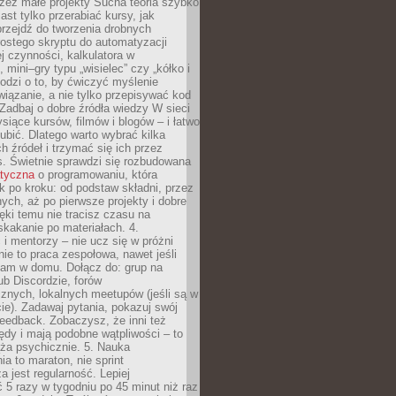
zez małe projekty Sucha teoria szybko
st tylko przerabiać kursy, jak
przejdź do tworzenia drobnych
rostego skryptu do automatyzacji
ej czynności, kalkulatora w
 mini–gry typu „wisielec” czy „kółko i
odzi o to, by ćwiczyć myślenie
iązanie, a nie tylko przepisywać kod
 Zadbaj o dobre źródła wiedzy W sieci
ysiące kursów, filmów i blogów – i łatwo
ubić. Dlatego warto wybrać kilka
 źródeł i trzymać się ich przez
s. Świetnie sprawdzi się rozbudowana
atyczna
o programowaniu, która
k po kroku: od podstaw składni, przez
nych, aż po pierwsze projekty i dobre
ięki temu nie tracisz czasu na
kakanie po materiałach. 4.
i mentorzy – nie ucz się w próżni
e to praca zespołowa, nawet jeśli
sam w domu. Dołącz do: grup na
b Discordzie, forów
znych, lokalnych meetupów (jeśli są w
e). Zadawaj pytania, pokazuj swój
feedback. Zobaczysz, że inni też
łędy i mają podobne wątpliwości – to
ża psychicznie. 5. Nauka
a to maraton, nie sprint
a jest regularność. Lepiej
5 razy w tygodniu po 45 minut niż raz