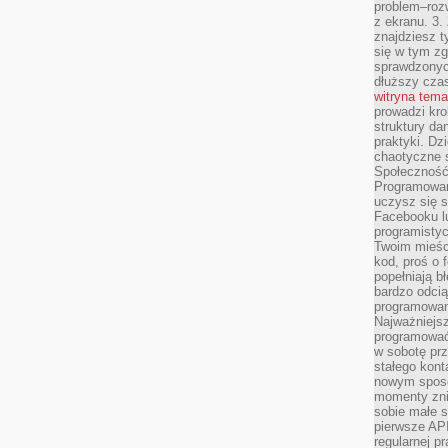
problem–rozw
z ekranu. 3.
znajdziesz t
się w tym zg
sprawdzonych
dłuższy cza
witryna tem
prowadzi kro
struktury da
praktyki. Dz
chaotyczne s
Społeczność 
Programowani
uczysz się 
Facebooku lu
programistyc
Twoim mieści
kod, proś o 
popełniają b
bardzo odcią
programowani
Najważniejsz
programować 
w sobotę prz
stałego kont
nowym sposo
momenty zni
sobie małe s
pierwsze API
regularnej p