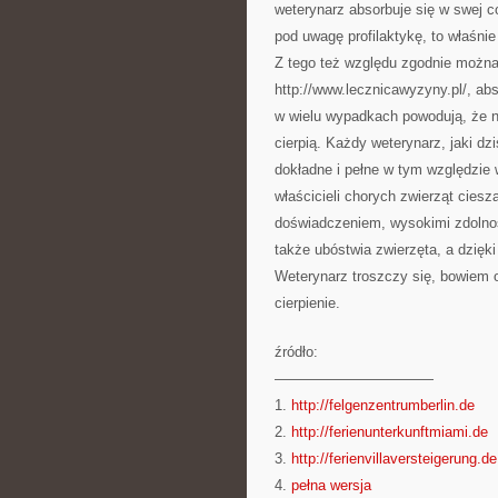
weterynarz absorbuje się w swej c
pod uwagę profilaktykę, to właśnie
Z tego też względu zgodnie można o
http://www.lecznicawyzyny.pl/, ab
w wielu wypadkach powodują, że na
cierpią. Każdy weterynarz, jaki 
dokładne i pełne w tym względzie
właścicieli chorych zwierząt cies
doświadczeniem, wysokimi zdolnośc
także ubóstwia zwierzęta, a dzięki
Weterynarz troszczy się, bowiem o
cierpienie.
źródło:
———————————
1.
http://felgenzentrumberlin.de
2.
http://ferienunterkunftmiami.de
3.
http://ferienvillaversteigerung.de
4.
pełna wersja