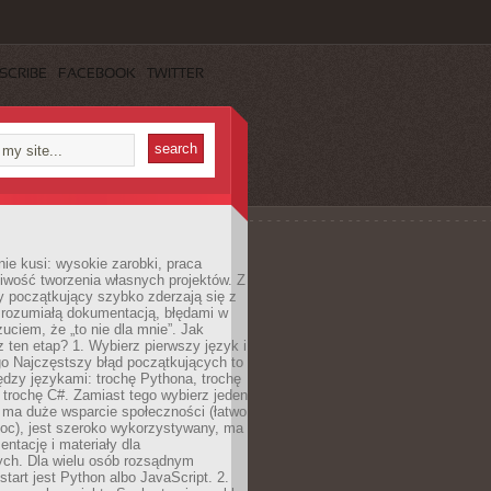
SCRIBE
FACEBOOK
TWITTER
e kusi: wysokie zarobki, praca
iwość tworzenia własnych projektów. Z
ny początkujący szybko zderzają się z
zrozumiałą dokumentacją, błędami w
zuciem, że „to nie dla mnie”. Jak
z ten etap? 1. Wybierz pierwszy język i
go Najczęstszy błąd początkujących to
dzy językami: trochę Pythona, trochę
 trochę C#. Zamiast tego wybierz jeden
: ma duże wsparcie społeczności (łatwo
oc), jest szeroko wykorzystywany, ma
ntację i materiały dla
ych. Dla wielu osób rozsądnym
tart jest Python albo JavaScript. 2.