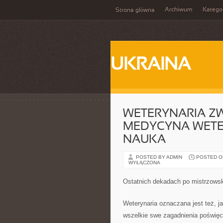
Archiwum
Katego
Strona główna
UKRAINA
WETERYNARIA ZW
MEDYCYNA WETE
NAUKA
POSTED BY ADMIN
POSTED ON 
WYŁĄCZONA
Ostatnich dekadach po mistrzows
Weterynaria oznaczana jest też, ja
wszelkie swe zagadnienia poświęc