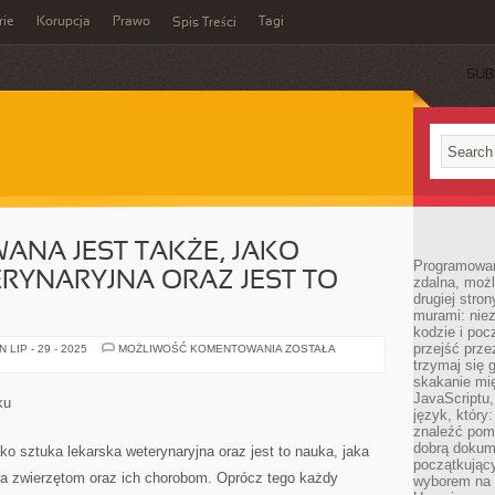
rie
Korupcja
Prawo
Tagi
Spis Treści
SUB
ANA JEST TAKŻE, JAKO
Programowani
RYNARYJNA ORAZ JEST TO
zdalna, możl
drugiej stro
murami: nie
kodzie i poc
przejść prze
WETERYNARIA
LIP - 29 - 2025
MOŻLIWOŚĆ KOMENTOWANIA
ZOSTAŁA
ZWANA
trzymaj się 
JEST
skakanie mię
TAKŻE,
JAKO
JavaScriptu,
ku
MEDYCYNA
język, który
WETERYNARYJNA
znaleźć pom
ORAZ
JEST
dobrą dokume
ko sztuka lekarska weterynaryjna oraz jest to nauka, jaka
TO
początkując
NAUKA
a zwierzętom oraz ich chorobom. Oprócz tego każdy
wyborem na s