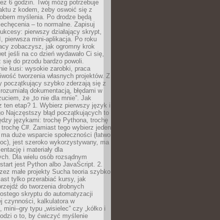
ez 6 godzin. Twój mózg potrzebuje
aktu z kodem, żeby oswoić się z
bem myślenia. Po drodze będą
echęcenia – to normalne. Zapisuj
ukcesy: pierwszy działający skrypt,
, pierwsza mini-aplikacja. Po roku
racy zobaczysz, jak ogromny krok
wet jeśli na co dzień wydawało Ci się,
się do przodu bardzo powoli.
e kusi: wysokie zarobki, praca
iwość tworzenia własnych projektów. Z
ny początkujący szybko zderzają się z
zrozumiałą dokumentacją, błędami w
zuciem, że „to nie dla mnie”. Jak
z ten etap? 1. Wybierz pierwszy język i
go Najczęstszy błąd początkujących to
dzy językami: trochę Pythona, trochę
 trochę C#. Zamiast tego wybierz jeden
: ma duże wsparcie społeczności (łatwo
oc), jest szeroko wykorzystywany, ma
ntację i materiały dla
ych. Dla wielu osób rozsądnym
tart jest Python albo JavaScript. 2.
zez małe projekty Sucha teoria szybko
st tylko przerabiać kursy, jak
przejdź do tworzenia drobnych
rostego skryptu do automatyzacji
ej czynności, kalkulatora w
 mini–gry typu „wisielec” czy „kółko i
odzi o to, by ćwiczyć myślenie