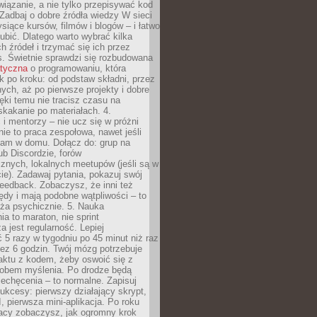
iązanie, a nie tylko przepisywać kod
 Zadbaj o dobre źródła wiedzy W sieci
ysiące kursów, filmów i blogów – i łatwo
ubić. Dlatego warto wybrać kilka
 źródeł i trzymać się ich przez
s. Świetnie sprawdzi się rozbudowana
atyczna
o programowaniu, która
k po kroku: od podstaw składni, przez
nych, aż po pierwsze projekty i dobre
ięki temu nie tracisz czasu na
kakanie po materiałach. 4.
i mentorzy – nie ucz się w próżni
e to praca zespołowa, nawet jeśli
sam w domu. Dołącz do: grup na
b Discordzie, forów
znych, lokalnych meetupów (jeśli są w
e). Zadawaj pytania, pokazuj swój
feedback. Zobaczysz, że inni też
łędy i mają podobne wątpliwości – to
ża psychicznie. 5. Nauka
a to maraton, nie sprint
a jest regularność. Lepiej
5 razy w tygodniu po 45 minut niż raz
ez 6 godzin. Twój mózg potrzebuje
aktu z kodem, żeby oswoić się z
bem myślenia. Po drodze będą
echęcenia – to normalne. Zapisuj
ukcesy: pierwszy działający skrypt,
, pierwsza mini-aplikacja. Po roku
racy zobaczysz, jak ogromny krok