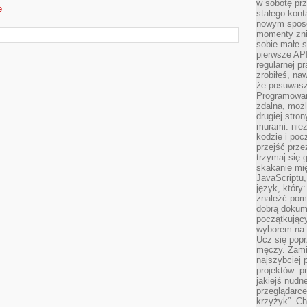
w sobotę prz
e
stałego kont
nowym sposo
momenty zni
sobie małe s
pierwsze API
regularnej p
zrobiłeś, na
że posuwasz 
Programowani
zdalna, możl
drugiej stro
murami: nie
kodzie i poc
przejść prze
trzymaj się 
skakanie mię
JavaScriptu,
język, który
znaleźć pom
dobrą dokume
początkując
wyborem na s
Ucz się popr
męczy. Zamia
najszybciej 
projektów: p
jakiejś nudn
przeglądarce,
krzyżyk”. Ch