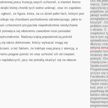
Ucz się popr
odziennej pracy kuracją owych schorzeń, a również bierze
męczy. Zamia
 dzięki której chorób tych wolno uniknąć, oraz im zapobiec.
najszybciej 
projektów: p
głosić, że figura, która, na co dzień pełni fach, którym jest
jakiejś nudn
przeglądarce,
sorbuje się chorobami pochodzenia odzwierzęcego, jakie to
krzyżyk”. Ch
si czteronożni przyjaciele niejednokrotnie niesłychanie
problem–rozw
z ekranu. 3.
dziś poświęca się własnemu zawodowi musi posiadać
znajdziesz t
 wykształcenie. Nadzwyczajną popularnością pośród
się w tym zg
sprawdzonych
zą się także doktorowie, którzy wykazać mogą się
dłuższy cza
witryna tem
iami, a też faktem, że traktuje swą pracę z atencją, a
prowadzi kro
 temu pragnie pomóc im oraz uchronić ich od cierpień.
struktury da
praktyki. Dz
 najsłabszych, jacy nie potrafią skarżyć się na własne
chaotyczne s
Społeczność 
Programowani
uczysz się 
Facebooku lu
programistyc
Twoim mieści
kod, proś o 
popełniają b
bardzo odcią
programowani
Najważniejsz
programować 