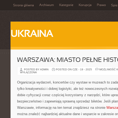
Archiwum
Kategorie
Korupcja
Prawo
Strona główna
Spis
UKRAINA
WARSZAWA: MIASTO PEŁNE HISTO
POSTED BY ADMIN
POSTED ON CZE - 19 - 2025
MOŻLIWOŚĆ 
WYŁĄCZONA
Organizacja wydarzeń, koncertów czy wystaw w muzeach to zadan
tylko kreatywności i dobrej logistyki, ale też nowoczesnych rozw
dobie cyfryzacji coraz częściej korzystamy z narzędzi, które upr
bezpieczeństwo i zapewniają sprawną sprzedaż biletów. Jeśli pla
Warszawie, informację na ten temat znajdziesz na stronie
Warsza
można znaleźć najbardziej aktualne dane i wsparcie w zakresie or