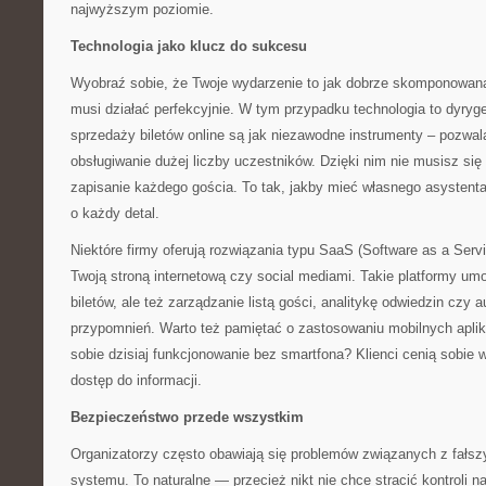
najwyższym poziomie.
Technologia jako klucz do sukcesu
Wyobraź sobie, że Twoje wydarzenie to jak dobrze skomponowan
musi działać perfekcyjnie. W tym przypadku technologia to dyr
sprzedaży biletów online są jak niezawodne instrumenty – pozwal
obsługiwanie dużej liczby uczestników. Dzięki nim nie musisz się
zapisanie każdego gościa. To tak, jakby mieć własnego asystenta
o każdy detal.
Niektóre firmy oferują rozwiązania typu SaaS (Software as a Servic
Twoją stroną internetową czy social mediami. Takie platformy umo
biletów, ale też zarządzanie listą gości, analitykę odwiedzin czy
przypomnień. Warto też pamiętać o zastosowaniu mobilnych apli
sobie dzisiaj funkcjonowanie bez smartfona? Klienci cenią sobie
dostęp do informacji.
Bezpieczeństwo przede wszystkim
Organizatorzy często obawiają się problemów związanych z fałsz
systemu. To naturalne — przecież nikt nie chce stracić kontroli 